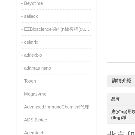
Beyotime
selleck
EZBioscience國內(nèi)授權(quán)代理
celetrix
addexbio
adamas nano
詳情介紹
Tosoh
Megazyme
品牌
Advanced ImmunoChemical代理
應(yīng)用
(lǐng)域
ADS Biotec
Ademtech