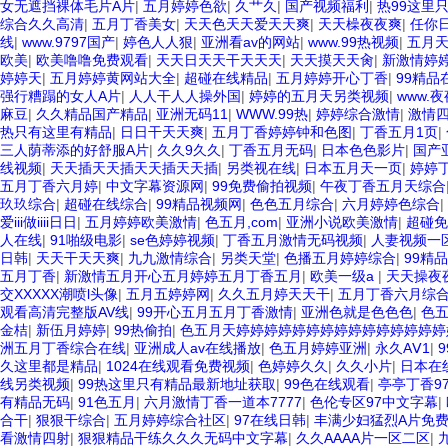
女无遮挡裸体毛片A片
|
五月婷婷色欲
|
久艹久
|
国产视频福利
|
热99这里
综合久久高清
|
五月丁香美女
|
天天色天天爱天天爽
|
天天橾夜夜爽
|
任你
线
|
www.9797国产
|
婷色人人狠
|
亚洲看av的网站
|
www.99热视频
|
五月
欧美
|
欧美噜噜免费观看
|
天天日天天干天天天
|
天天摸天天肏
|
新激情婷
婷婷天
|
五月婷婷黄网站大全
|
超碰在线精品
|
五月婷婷开心丁香
|
99精品
强行糟蹋的女人A片
|
人人干人人操外国
|
婷婷的五月天另类视频
|
www.夜
麻豆
|
久久精品国产精品
|
亚洲无码11
|
WWW.99热
|
婷婷综合激情
|
激情
热只有这里有精品
|
日日干天天爽
|
五月丁香婷婷钟和色图
|
丁香五月1页
|
三人荫蒂添的好舒服A片
|
久久9久久
|
丁香五月无码
|
日本色色影片
|
国产
线视频
|
天天插天天插天天插天天插
|
另类视在线
|
日本五月天一页
|
婷婷丁
五月丁香六月婷
|
中文字幕资源网
|
99免费偷拍视频
|
午夜丁香五月天综合
玖玖综合
|
超碰在线综合
|
99精品视频网
|
色色五月综合
|
六月婷婷色综合
|
爱iii做iiii日日
|
五月婷婷欧美激情
|
色五月,com
|
亚洲小说欧美激情
|
超碰免
人在线
|
91啪级电影
|
se色婷婷视频
|
丁香五月激情无码视频
|
人妻视频一
日韩
|
天天干天天爽
|
九九激情综合
|
另类天堂
|
色播五月婷婷综合
|
99精
五月丁香
|
新激情五月开心五月婷婷五月丁香五月
|
欧美一级a
|
天天操夜
交XXXXX潮喷l头像
|
五月五婷婷网
|
久久五月婷天天干
|
五月丁香六月综
观看高清完整版AV线
|
99开心五月五月丁香激情
|
亚洲色就是色色色
|
色
金桔
|
新伍月婷婷
|
99热偷拍
|
色五月天婷婷婷婷婷婷婷婷婷婷婷婷婷婷
洲五月丁香综合在线
|
亚洲成人av在线播放
|
色五月婷婷亚洲
|
永久AⅤ1
|
久这里都是精品
|
1024在线观看免费视频
|
色婷婷久久
|
久久小片
|
日本在
线另类视频
|
99热这里只有精品最新地址获取
|
99色在线观看
|
亭亭丁香9
有精品无码
|
91色五月
|
六月激情丁香一道本7777
|
色伦专区97中文字幕
|
合干
|
狠狠干综合
|
五月婷婷综合社区
|
97在线日韩
|
丰满少妇猛烈A片免
看激情四射
|
狠狠精品干练久久久无码中文字幕
|
久久AAAA片一区二区
|