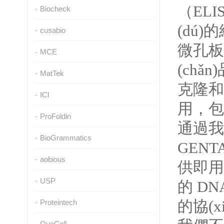
（ELI
Biocheck
(dú
cusabio
微孔板
MCE
(ch
MatTek
克隆和單
ICl
用
ProFoldin
通過我
BioGrammatics
GEN
aobious
供即用
USP
的 D
的協(x
Proteintech
QuaCell