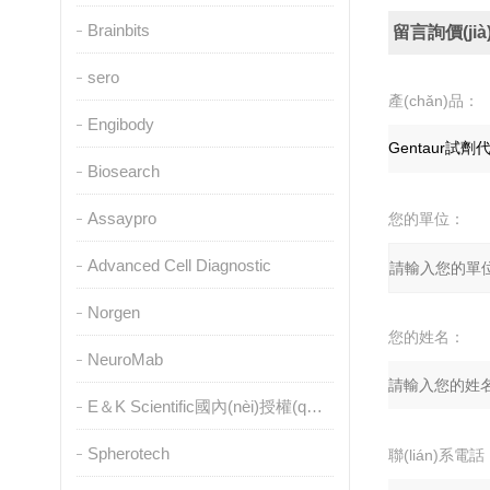
Brainbits
留言詢價(jià
sero
產(chǎn)品：
Engibody
Biosearch
Assaypro
您的單位：
Advanced Cell Diagnostic
Norgen
您的姓名：
NeuroMab
E＆K Scientific國內(nèi)授權(quán)代理
Spherotech
聯(lián)系電話