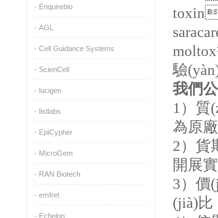
Enquirebio
toxin
AGL
saracar
moltox
Cell Guidance Systems
驗(yàn
ScienCell
我們公
lucigen
1
）質(
listlabs
為原廠進
EpiCypher
2
）貨期
MicroGem
開展實(
RAN Biotech
3
）價(
emfret
(ji
Echelon