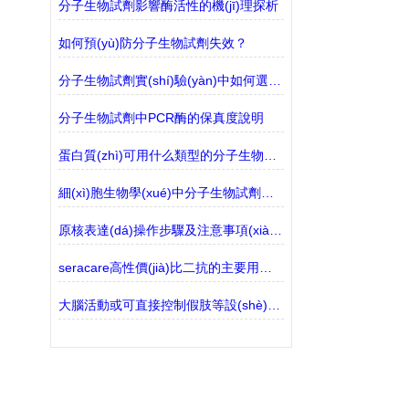
分子生物試劑影響酶活性的機(jī)理探析
如何預(yù)防分子生物試劑失效？
分子生物試劑實(shí)驗(yàn)中如何選擇合適的緩沖液？
分子生物試劑中PCR酶的保真度說明
蛋白質(zhì)可用什么類型的分子生物試劑檢測？
細(xì)胞生物學(xué)中分子生物試劑的常見類別
原核表達(dá)操作步驟及注意事項(xiàng)
seracare高性價(jià)比二抗的主要用途解讀
大腦活動或可直接控制假肢等設(shè)備或調(diào)節(jié)神經(jīng)或肌肉功能