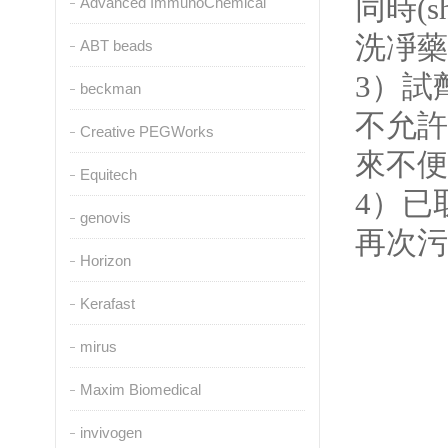
同時(s
Advanced ImmunoChemical
洗凈藥
ABT beads
3
）試劑
beckman
不允許張
Creative PEGWorks
來不便
Equitech
4
）已取
genovis
再次污染
Horizon
Kerafast
mirus
Maxim Biomedical
invivogen