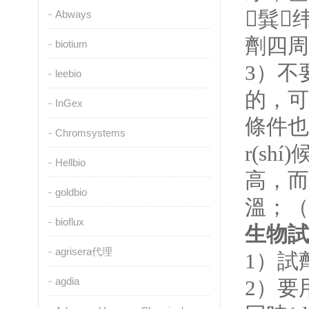
髸纬
Abways
劑四周都
biotium
3
）不要
leebio
的
InGex
條件也是
Chromsystems
r(s
Hellbio
高，
goldbio
溫；（
bioflux
生物試
agrisera代理
1
）試劑
agdia
2
）要