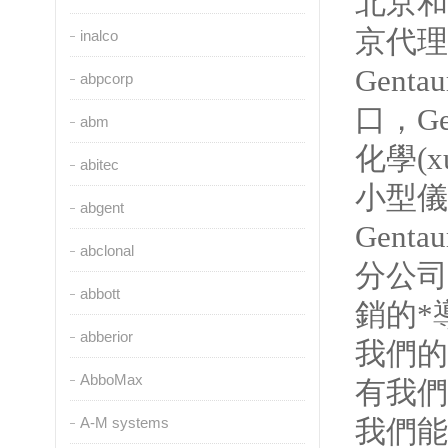
北京和
京代理
inalco
Gentau
abpcorp
口，
Ge
abm
化學(xu
abitec
小型儀器
abgent
Genta
abclonal
分公司
abbott
銷的*導
abberior
我們的產
AbboMax
有我們不
A-M systems
我們能