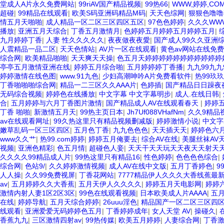
堂成人A片永久免费网站
|
99riAV国产精品视频
|
99热66
|
WWW,婷婷,CO
超碰
|
99精品在线观看
|
欧美S码亚洲码精品M码
|
天天色综网
|
狠狠色噜噜
情五月天啪啪
|
成人精品一区二区三区四区五区
|
97色色婷婷
|
久久久WW
播放
|
亚洲五月天综合
|
丁香五月激情月
|
色婷婷五月婷婷五月婷婷五月
|
九月婷婷丁香
|
人妻 性久久久久久
|
夜夜做夜夜愛
|
国产成人99久久亚洲
人震精品一品二区
|
天天色情站
|
AV片一区在线观看
|
黄色av网站在线免
综合网
|
欧美精品啪啪
|
天天爽天天操
|
色五月天婷婷婷婷婷婷婷婷婷婷婷
亭亭五月激情亚洲在线
|
婷婷五月综合啪
|
五月婷婷婷丁香播
|
九九99九
婷婷激情在线色图
|
www.91九色
|
少妇高潮呻吟A片免费看软件
|
热99玖玖
丁香啪啪啪综合网
|
精品一二三区久久AAA片
|
色婷插
|
国产精品日日躁夜
无码综合视频
|
婷婷色在线播放
|
中文字幕 中文字幕明步
|
成人.在线日韩
|
合
|
五月婷婷与六月丁香图片激情
|
国产精品成人AV在线观看春天
|
婷婷
丁香 啪啪
|
新激情五月天
|
99热主页日本
|
Jh7Uf088VHafNm
|
久久9精品
av在线观看网址
|
99久热这里只有精品视频删减版
|
婷婷激情小说
|
中文字
嫩草乱码一区三区四区
|
五月色丁香
|
九九色色色
|
天天插天天
|
婷婷色六
www久久艹
|
热99.com婷婷
|
婷婷五月俺要去
|
综合AV在线
|
美腿丝袜AV
视频
|
亚洲色精彩
|
色五月情
|
超碰色人妾
|
天天干天天玩天天夜天天射天
久久久久99精品成人片
|
99热这里只有精品16
|
性色婷婷
|
色色色色综合
|
综合网
|
色站9/
|
久久婷婷激情视频
|
成人AV在线中文版
|
五月丁香婷色
|
9
人人操
|
久久99免费视屏
|
丁香花网站
|
7777精品伊人久久久大香线蕉最
av
|
五月婷婷久久大香蕉
|
五月天伊人久久久久
|
婷婷五月天电影网
|
婷婷
激情内射人妻1区2区3区
|
99色在线观看视频
|
日本欧美成人片AAAA
|
五
在线
|
婷婷导航
|
五月天综合婷婷
|
26uuu淫色
|
精品国产一区二区三区四
线观看
|
亚洲爱爱无码婷婷色五月
|
丁香婷婷成年
|
女人天堂 AV
|
操碰久
|
香蕉九九
|
三区激情四射av
|
99热传媒
|
欧美五月婷婷
|
人妻综合网
|
丁香