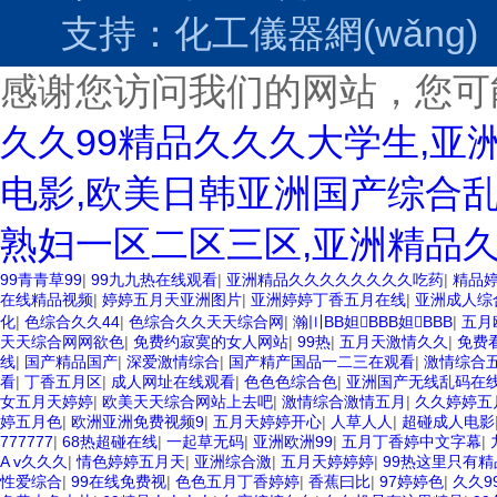
支持：
化工儀器網(wǎng)
感谢您访问我们的网站，您可
久久99精品久久久大学生,亚
电影,欧美日韩亚洲国产综合乱
熟妇一区二区三区,亚洲精品
99青青草99
|
99九九热在线观看
|
亚洲精品久久久久久久久久吃药
|
精品
在线精品视频
|
婷婷五月天亚洲图片
|
亚洲婷婷丁香五月在线
|
亚洲成人综
化
|
色综合久久44
|
色综合久久天天综合网
|
瀚〣BB妲BBB妲BBB
|
五月
天天综合网网欲色
|
免费约寂寞的女人网站
|
99热
|
五月天激情久久
|
免费
线
|
国产精品国产
|
深爱激情综合
|
国产精产国品一二三在观看
|
激情综合
看
|
丁香五月区
|
成人网址在线观看
|
色色色综合色
|
亚洲国产无线乱码在
女五月天婷婷
|
欧美天天综合网站上去吧
|
激情综合激情五月
|
久久婷婷五
婷五月色
|
欧洲亚洲免费视频9
|
五月天婷婷开心
|
人草人人
|
超碰成人电影
777777
|
68热超碰在线
|
一起草无码
|
亚洲欧洲99
|
五月丁香婷中文字幕
|
A v久久久
|
情色婷婷五月天
|
亚洲综合激
|
五月天婷婷婷
|
99热这里只有精
性爱综合
|
99在线免费视
|
色色五月丁香婷婷
|
香蕉曰比
|
97婷婷色
|
久久9