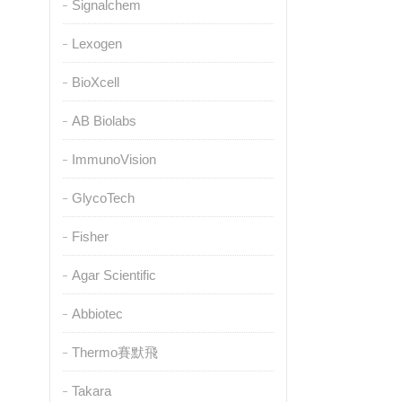
Signalchem
Lexogen
BioXcell
AB Biolabs
ImmunoVision
GlycoTech
Fisher
Agar Scientific
Abbiotec
Thermo賽默飛
Takara