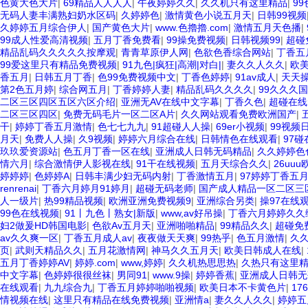
色黄大色大片
|
69精品人人人人
|
午夜婷婷久久
|
久久机只有这里精品
|
9
无码人妻丰满熟妇奶水区码
|
久婷婷色
|
激情黄色小说五月天
|
日韩99视频
久婷婷五月综合伊人
|
国产黄色大片
|
www.色擼擼.com
|
激情五月天色播
|
99成人性爱高清视频
|
五月丁香免费看
|
99操免费视频
|
日韩视频99
|
超碰
精品乱码久久久久久按摩观
|
青青草原伊人网
|
色欲色香综合网站
|
丁香五
99爱这里只有精品免费视频
|
91九色|疯狂|高潮|对白|
|
妻久久人久久
|
欧
香五月
|
日韩五月丁香
|
色99免费视频中文
|
丁香色婷婷
|
91av成人
|
天天
第2色五月婷
|
综合网五月
|
丁香婷婷人妻
|
精品乱码久久久久
|
99久久久
二区三区四区五区六区介绍
|
亚洲无AV在线中文字幕
|
丁香久色
|
超碰在线
二区三区四区
|
免费无码毛片一区二区A片
|
久久网站观看免费欧洲国产
|
干
|
婷婷丁香五月激情
|
色七七九九
|
91超碰人人操
|
69er小视频
|
99视频
月天
|
免费人人操
|
久9视频
|
婷婷六月综合在线
|
日韩情色在线观看
|
97碰
玖玖爱资源站
|
色五月丁香一区在线
|
亚洲成人日韩无码精品
|
久久婷婷色
情六月
|
综合激情伊人影视在线
|
91干在线视频
|
五月天综合久久
|
26uu
婷婷婷
|
色婷婷A
|
日韩丰满少妇无码内射
|
丁香激情五月
|
97婷婷丁香五
renrenai
|
丁香六月婷月91婷月
|
超碰无码老师
|
国产成人精品一区二区三
人一级片
|
热99精品视频
|
欧洲亚洲免费视频9
|
亚洲综合另类
|
操97在线
99色在线视频
|
91丨九色丨熟女|新版
|
www,av好吊操
|
丁香六月婷婷久久
妇2做爰HD韩国电影
|
色欲Av五月天
|
亚洲啪啪精品
|
99精品久久
|
超碰免
av久久爽一区
|
丁香五月成人av
|
夜夜做天天爽
|
99热乎
|
色五月激情
|
久久
页
|
武则天精品久久
|
五月花激情网
|
神马久久五月天
|
欧美日韩成人在线
|
五月丁香婷婷AV
|
婷婷.com
|
www,婷婷
|
久久机热思思热
|
久热只有这里
中文字幕
|
色婷婷很很丝袜
|
男同91
|
www.9操
|
婷婷香蕉
|
亚洲成人日韩无
在线观看
|
九九综合九
|
丁香五月婷婷啪啪视频
|
欧美日本不卡黄色片
|
17
情视频在线
|
这里只有精品在线免费视频
|
亚洲情a
|
妻久久人久久
|
婷婷五