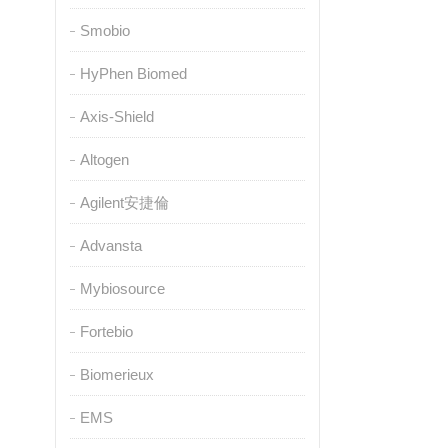
Smobio
HyPhen Biomed
Axis-Shield
Altogen
Agilent安捷倫
Advansta
Mybiosource
Fortebio
Biomerieux
EMS