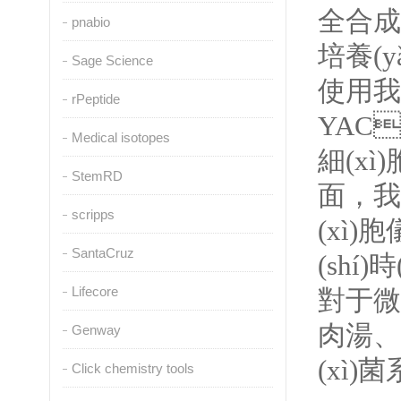
全合成）
pnabio
培養(
Sage Science
使用我們
rPeptide
YAC
Medical isotopes
細(xì
StemRD
面，我
scripps
(xì)
SantaCruz
(shí
Lifecore
對于微
肉湯、
Genway
(xì)
Click chemistry tools