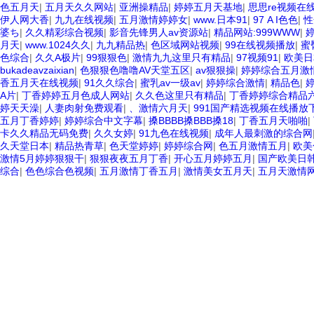
色五月天
|
五月天久久网站
|
亚洲操精品
|
婷婷五月天基地
|
思思re视频在
伊人网大香
|
九九在线视频
|
五月激情婷婷女
|
www.日本91
|
97 A I色色
|
性
婆ち
|
久久精彩综合视频
|
影音先锋男人av资源站
|
精品网站:999WWW
|
月天
|
www.1024久久
|
九九精品热
|
色区域网站视频
|
99在线视频播放
|
蜜
色综合
|
久久A极片
|
99狠狠色
|
激情九九这里只有精品
|
97视频91
|
欧美日
bukadeavzaixian
|
色狠狠色噜噜AV天堂五区
|
av狠狠操
|
婷婷综合五月激
香五月天在线视频
|
91久久综合
|
蜜乳av一级av
|
婷婷综合激情
|
精品色
|
A片
|
丁香婷婷五月色成人网站
|
久久色这里只有精品
|
丁香婷婷综合精品
婷天天澡
|
人妻肉射免费观看
|
、激情六月天
|
991国产精选视频在线播放
五月丁香婷婷
|
婷婷综合中文字幕
|
搡BBBB搡BBB搡18
|
丁香五月天啪啪
|
卡久久精品无码免费
|
久久女婷
|
91九色在线视频
|
成年人最刺激的综合网
久天堂日本
|
精品热青草
|
色天堂婷婷
|
婷婷综合网
|
色五月激情五月
|
欧美
激情5月婷婷狠狠干
|
狠狠夜夜五月丁香
|
开心五月婷婷五月
|
国产欧美日
综合
|
色色综合色视频
|
五月激情丁香五月
|
激情美女五月天
|
五月天激情网