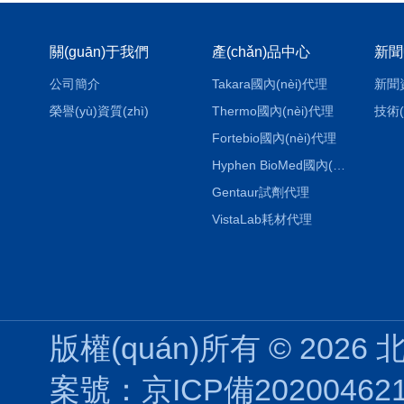
關(guān)于我們
產(chǎn)品中心
新聞
公司簡介
Takara國內(nèi)代理
新聞
榮譽(yù)資質(zhì)
Thermo國內(nèi)代理
技術(
Fortebio國內(nèi)代理
Hyphen BioMed國內(nèi)代理
Gentaur試劑代理
VistaLab耗材代理
版權(quán)所有 © 2026
案號：京ICP備202004621