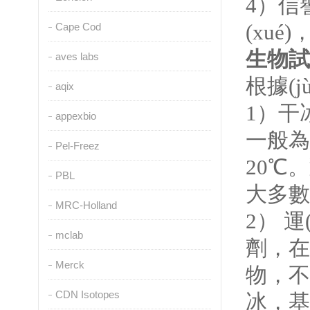
4
）信譽
(xué
Cape Cod
生物試
aves labs
根據(
aqix
1
）干
appexbio
一般為冷
Pel-Freez
20℃

PBL
大多數(
MRC-Holland
2
） 運
mclab
劑，在用
Merck
物，不
CDN Isotopes
冰，基本