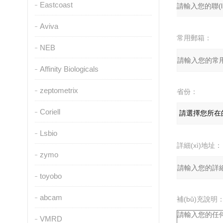
Eastcoast
Aviva
常用郵箱：
NEB
Affinity Biologicals
zeptometrix
省份：
Coriell
Lsbio
詳細(xì)地址：
zymo
toyobo
abcam
補(bǔ)充說明
VMRD