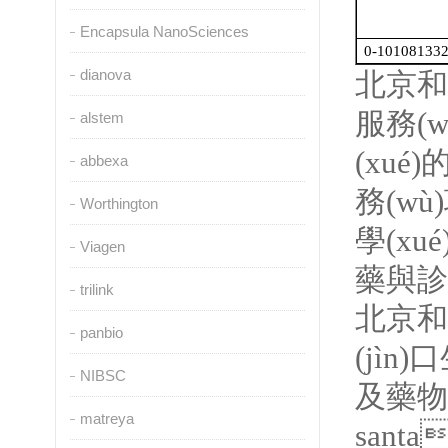
Encapsula NanoSciences
0-10108133
dianova
北京和一
服務(
alstem
(xué
abbexa
務(wù
Worthington
學(xué
Viagen
藥與診斷
trilink
北京和
panbio
(jìn
NIBSC
及藥物
matreya
santa