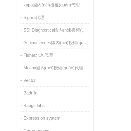
kapa國內(nèi)授權(quán)代理
Sigma代理
SSI Diagnostica國內(nèi)授權(quán)代理
G-biosciences國內(nèi)授權(quán)代理
Fisher北京代理
Moltox國內(nèi)授權(quán)代理
Vector
Badrilla
Bangs labs
Expression system
Chromogenix