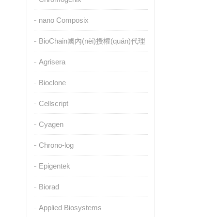
nano Composix
BioChain國內(nèi)授權(quán)代理
Agrisera
Bioclone
Cellscript
Cyagen
Chrono-log
Epigentek
Biorad
Applied Biosystems