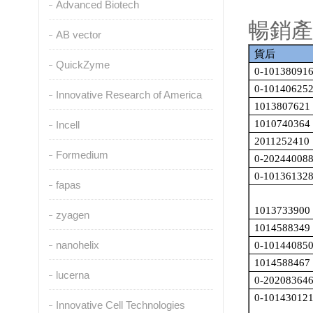
Advanced Biotech
暢銷產(
AB vector
貨后
QuickZyme
0-10138091
0-10140625
Innovative Research of America
1013807621
1010740364
Incell
2011252410
Formedium
0-20244008
0-10136132
fapas
1013733900
zyagen
1014588349
nanohelix
0-10144085
1014588467
lucerna
0-20208364
0-10143012
Innovative Cell Technologies