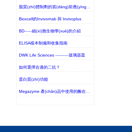
脂質(zhì)體制劑的當(dāng)前應(yīng)用
Bioxcell的Invivomab 與 Invivoplus
BD-----細(xì)胞生物學(xué)的介紹
ELISA樣本制備和收集指南
DWK Life Sciences ---------玻璃器皿
如何選擇合適的二抗？
蛋白質(zhì)功能
Megazyme 產(chǎn)品中使用的酶在環(huán)境溫度下運(yùn)輸時(shí)是否穩(wěn)定？