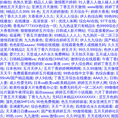
妇偷拍
|
色热久资源
|
精品人人操
|
激情图片婷婷
|
91人妻人人做人碰人人
洲色五月天是什么
|
亚洲五月天激情
|
丁香五月天激情
|
www狠狠
|
婷婷丁
情
|
9精品久久999
|
99.色
|
五月天婷婷激情
|
天天综合干
|
婷婷大香蕉
|
9
色丁香久久久婷
|
大香蕉伊人久久
|
天天人人综合
|
伊人色综合网
|
99热9
线播放》在线播放 - 高清资源 - 97
|
优优人体网
|
综合AV在线
|
97干在线
|
综合网
|
香蕉AV777XXX色综合一区
|
九九热这里只有精品9
|
色9999综合
大香蕉同僚
|
狠狠狠婷婷五月综合
|
日韩成人影片网站
|
可以直接看的av
|
网站
|
襙逼网
|
丁香五月激情欧美
|
69精品人人人人
|
九九热区一区二区三
激情四射亚洲
|
九九热黄色
|
亚洲综合婷婷五月天
|
伊人九九综合
|
国产精
观看
|
色色影院aaaav
|
99啪在线视频
|
在线观看免费人成视频无码
|
久久
这里只有精品2
|
五月天丁香六月综合
|
婷五月天
|
99久久99综合
|
色伊人
视频
|
爱穴久久
|
天堂成人A片永久免费网站
|
天天拍天天操
|
五月成人综合
久久
|
日韩精品呦呦va
|
内射在线CHINESE
|
激情综合在线观看
|
午夜丁香
婷丁香五月
|
亚洲激情婷婷
|
www.夜夜.com
|
伊人综合网4
|
婷婷丁香五月
地
|
日本色99
|
五月天伊人
|
五月丁香婷婷网网网网
|
久久99激情
|
五月激
天天干
|
免费观看的婷婷五月视频在线
|
99热在线中文字幕
|
色综合播放
|
99riAV国产精品视频
|
伊人9在线
|
丁香五月综合在线播放
|
AAA久久
|
日韩
人妻
|
成人性爱无码
|
日本va欧美va欧美精品88
|
婷婷五月天伊人网
|
综合
三区
|
欧美性做爰大片免费看办公室
|
免费无码毛片一区二区A片
|
99噜噜
论片最新午夜理论剧
|
甈你aaaaa
|
婷婷五月图片小说视频
|
六月丁香婷婷
丁香五月天视频
|
丁香九九九九
|
无码日本精品XXXXXXXXX
|
涩五月色婷
网
|
荡乳尤物3HP1V5
|
90色免费视频
|
色五月婷婷操逼
|
美女亚洲五月丁
观看
|
亚洲蜜乳AV
|
综合色图区
|
天天艹天天色
|
四虎影在永久在线观看
|
品
|
天天搡日日搡aaaaⅩ
|
国产欧美婷婷五月
|
99激情视频
|
五月天婷婷社
久
|
99热.com
|
九九激情
|
www.激情com
|
久久99这里
|
天天在线XXX
|
精