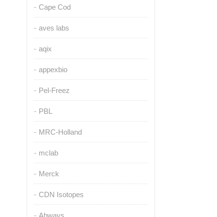
Cape Cod
aves labs
aqix
appexbio
Pel-Freez
PBL
MRC-Holland
mclab
Merck
CDN Isotopes
Abways