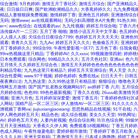
综合激情
|
9月色婷婷
|
激情五月丁香社区
|
激情五月综合
|
国产亚洲精品久
夜
|
日日操日日爽
|
国产欧洲欧洲精品久久
|
大香蕉婷婷久久
|
九九免费视
精品人妻狠狠躁免费视频
|
激情婷婷丁香
|
亚洲色五月婷婷
|
亚洲激情综合
无码
|
激情www
|
av在线观看网站
|
无码少妇高潮喷水A片免费
|
91热久88
|
er+
|
www色综合
|
在线观看的av
|
九九性视频
|
婷婷五月综合啪
|
丁香六月
冻传媒A片一二三区
|
五月丁香 啪啪
|
激情小说五月天中文字幕
|
色五婷婷
人人摸人人摸
|
天综合日日夜综合7799
|
色婷婷五月天天天天天
|
亚洲色9
观看
|
青青久久五月
|
九九Av
|
婷婷五月天久久久
|
色偷偷五月天
|
亚洲婷婷
月丁香婷婷久久
|
99综合99
|
午夜性爱影视一区77
|
五月色丁香
|
任我肏视
99re热视频这里只精品
|
丁香婷婷AV
|
久久xxxx
|
99视频激情四射
|
婷婷桃
日本免费观看
|
综合网色
|
99精品久久久久
|
五月天色社区
|
亚洲av
|
色六
五月情天,久久婷婷五月综合色
|
激情五月天婷婷色色色色色色色色色色
利精品导航
|
九九热这里只有精品7
|
婷婷五月天亚洲综合
|
男人天堂 久久
综合性爱网
|
www.97干视频
|
婷婷色婷婷
|
免费在线a
|
日日天天干
|
日韩五
夜夜爽白洁
|
九九热这里
|
久久99热这里只有精品首
|
狠狠综合
|
噜噜色天
情网五月激情
|
国产国产乱老熟女视频网站97
|
av婷婷丁香 六月
|
五月综
月婷婷在线
|
色色99
|
99色色最新视频
|
丁香久久在线
|
26uuu欧美激情另
视频
|
亚洲六月色
|
五月婷婷深深爱爱
|
激情丁香五月
|
丁香婷婷色情社区
人网站
|
国精产品一区二区三区
|
伊人激情AV一区二区三区
|
91久久久久
洲视频丁香网va
|
jiujiuxiangjiaowang
|
思思热精品在线视频
|
91干在线
|
六
伊人网色婷婷五月天
|
精品色色
|
成久综合视频
|
美女久久天堂
|
99热网址
|
AV
|
婷婷色五月天色
|
人妻内射视频
|
色综合综合网
|
玖玖色综合网
|
99燥9
五月天亚洲精品
|
大香蕉久久伊人网
|
免费观看18视频网站
|
丁香五月婷婷
色成人网站
|
午夜性做爰电影
|
爱婷婷都市激情
|
丁香婷婷丁香五月欧美人
久久久人妖
|
亚洲天堂有码
|
丁香激情五月天
|
日本成人噜噜噜
|
婷婷丁香