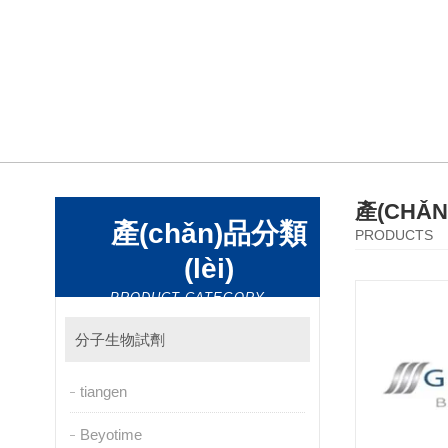
產(CHǍ
產(chǎn)品分類
PRODUCTS
(lèi)
PRODUCT CATEGORY
分子生物試劑
tiangen
Beyotime