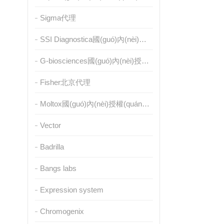
Sigma代理
SSI Diagnostica國(guó)內(nèi)授權(quán)代理
G-biosciences國(guó)內(nèi)授權(quán)代理
Fisher北京代理
Moltox國(guó)內(nèi)授權(quán)代理
Vector
Badrilla
Bangs labs
Expression system
Chromogenix