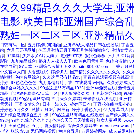
久久99精品久久久大学生,亚
电影,欧美日韩亚洲国产综合乱
熟妇一区二区三区,亚洲精品
日韩有码一区
|
五月婷婷啪啪啪啪
|
亚洲AV成人精品日韩在线播放
|
丁香五
站
|
六月天无码网址
|
色五月激情五月丁香五月婷婷啪啪综合
|
激情文学久
婷
|
97操操
|
少妇水多A片太爽了
|
超碰99在线
|
狠狠色狠狠
|
六月久久婷婷
影院
|
九九精品综合
|
超碰人人操人人干
|
欧美色图天堂网
|
色综合激情
|
9
在线自慰
|
97天堂
|
亚洲综合激情五月久久
|
site:901-07.com
|
丁香五月激
中文官网入口
|
大香蕉啪啪
|
婷婷伊人
|
国产精品久久久久久久久久
|
久久
情啪啪
|
色综合网综合
|
久久这里只有精品99
|
青青在线观看视频在线高清
婷婷
|
97色色色色色
|
九月激情婷婷丁香
|
在线观看av网站
|
久久婷婷成人
色综合网站久久久久
|
99热这里只有精品1025
|
亚洲av免费在线
|
激情五
精品
|
色狠狠色噜噜AV天堂五区
|
伊人影院久久网
|
五月花综合视频
|
视频
动漫视频
|
99热这里只有精
|
五月天久久婷婷
|
奇米影视在线视频
|
亚洲精
天天射
|
丁香激情久久
|
日本丰满久久
|
婷婷区日本
|
丁香花在线电影小说
|
婷婷色五月久久
|
激情五月综合网最新
|
婷婷丁香色女人
|
伊人青草成人
|
五月综合激情综合五月_婷
|
99热这里只有精品在线观看
|
国产偷人爽久久
99热
|
99九九综合久久九九
|
色综合天天天天做夜夜
|
熟女人妻视频
|
www
五月天黄色网址
|
五月丁香激情婷婷
|
综合久久婷婷99
|
oumeisesewang
|
小说
|
玖玖热99
|
无码网站视频
|
色综合五月
|
六月婷婷网站
|
成人做爰A片