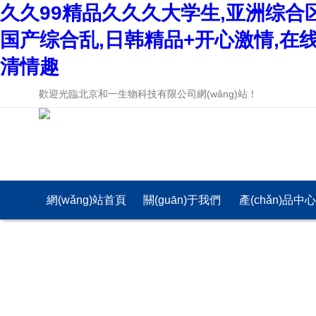
久久99精品久久久大学生,亚洲综合
国产综合乱,日韩精品+开心激情,在
清情趣
歡迎光臨北京和一生物科技有限公司網(wǎng)站！
網(wǎng)站首頁
關(guān)于我們
產(chǎn)品中
(yè)