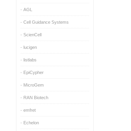
AGL
Cell Guidance Systems
ScienCell
lucigen
listlabs
EpiCypher
MicroGem
RAN Biotech
emfret
Echelon