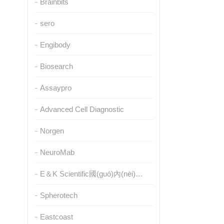
Brainbits
sero
Engibody
Biosearch
Assaypro
Advanced Cell Diagnostic
Norgen
NeuroMab
E＆K Scientific國(guó)內(nèi)授權(quán)代理
Spherotech
Eastcoast