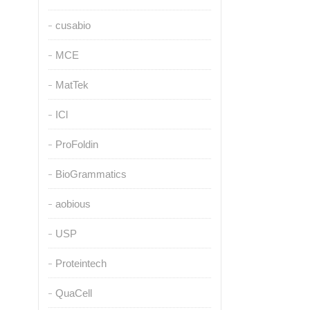
cusabio
MCE
MatTek
ICl
ProFoldin
BioGrammatics
aobious
USP
Proteintech
QuaCell