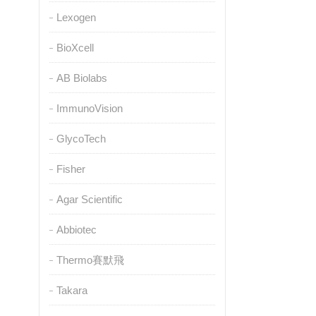
Lexogen
BioXcell
AB Biolabs
ImmunoVision
GlycoTech
Fisher
Agar Scientific
Abbiotec
Thermo賽默飛
Takara