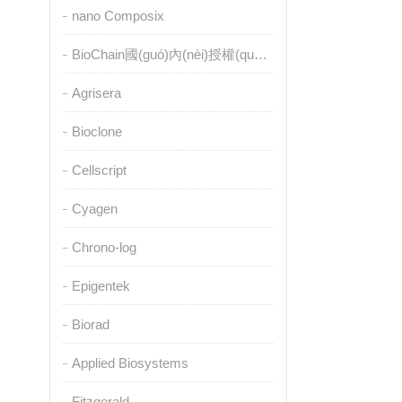
nano Composix
BioChain國(guó)內(nèi)授權(quán)代理
Agrisera
Bioclone
Cellscript
Cyagen
Chrono-log
Epigentek
Biorad
Applied Biosystems
Fitzgerald