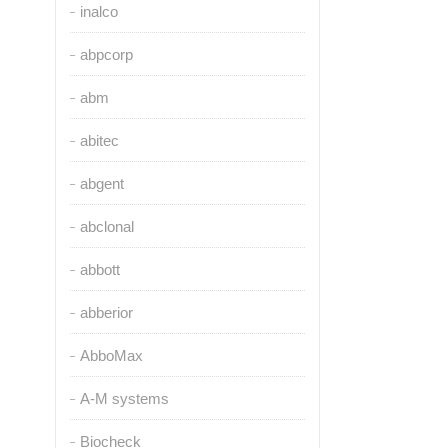
inalco
abpcorp
abm
abitec
abgent
abclonal
abbott
abberior
AbboMax
A-M systems
Biocheck