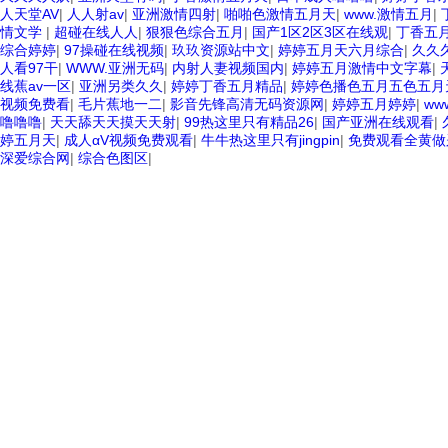
人天堂AV
|
人人射av
|
亚洲激情四射
|
啪啪色激情五月天
|
www.激情五月
|
情文学
|
超碰在线人人
|
狠狠色综合五月
|
国产1区2区3区在线观
|
丁香五
综合婷婷
|
97操碰在线视频
|
玖玖资源站中文
|
婷婷五月天六月综合
|
久久
人看97干
|
WWW.亚洲无码
|
内射人妻视频国内
|
婷婷五月激情中文字幕
|
线蕉av一区
|
亚洲另类久久
|
婷婷丁香五月精品
|
婷婷色播色五月五色五月
视频免费看
|
毛片蕉地一二
|
影音先锋高清无码资源网
|
婷婷五月婷婷
|
ww
噜噜噜
|
天天舔天天摸天天射
|
99热这里只有精品26
|
国产亚洲在线观看
|
婷五月天
|
成人αV视频免费观看
|
牛牛热这里只有jingpin
|
免费观看全黄做
深爱综合网
|
综合色图区
|