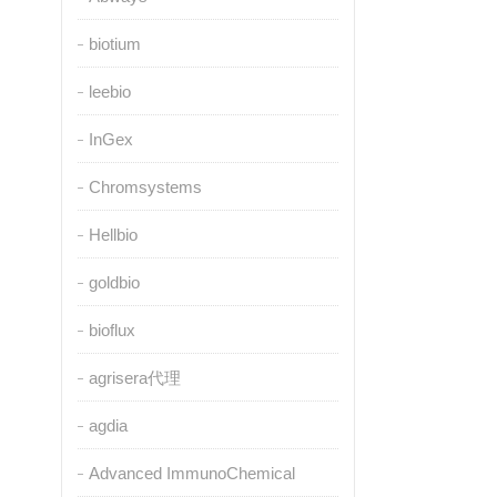
biotium
leebio
InGex
Chromsystems
Hellbio
goldbio
bioflux
agrisera代理
agdia
Advanced ImmunoChemical