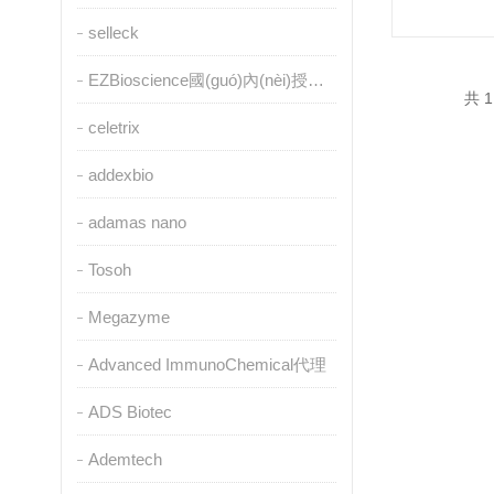
selleck
EZBioscience國(guó)內(nèi)授權(quán)代理
共 1
celetrix
addexbio
adamas nano
Tosoh
Megazyme
Advanced ImmunoChemical代理
ADS Biotec
Ademtech