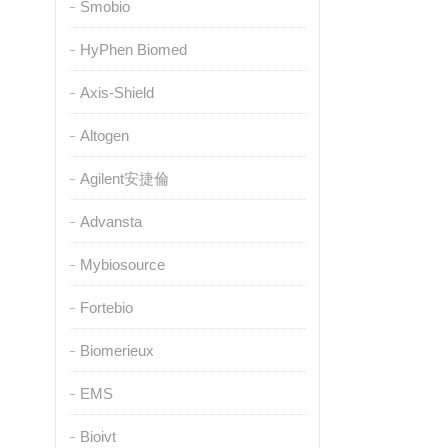
Smobio
HyPhen Biomed
Axis-Shield
Altogen
Agilent安捷倫
Advansta
Mybiosource
Fortebio
Biomerieux
EMS
Bioivt