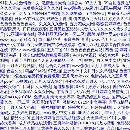
91碰人人
|
激情色中文
|
激情五月天偷拍综合网
|
97人人射
|
99自拍视频在
久久久青桔
|
色狠狠色综合久久久绯色aⅴ影视
|
99A级片
|
岛国AV网站
|
亚
久久人妻
|
伊人五月婷婷国产视频
|
久久这里99
|
五月婷婷天
|
免费看无码
线观看
|
日韩AV在线免费
|
狠狠色丁香99
|
俺去也五月天婷婷
|
婷婷久久五
色色色色色色色网站
|
久久久久久激情
|
五月花成人网
|
狠狠爱婷婷色
|
色
码影院黑人
|
日日做夜夜爱
|
五月天社区婷婷
|
人妻久久久久久久久妻久久
天
|
va亚洲中文在线
|
亚洲精品无码A片一区二区
|
颜射 精品性爱av
|
拍真
www.ppypp
|
91久女
|
国产精品A片
|
影音先锋 萱萱
|
www.色五月天.com
|
开心中文字幕
|
五月天激情国产综合婷婷婷
|
色五月在线
|
婷婷综合性爱网
在线日韩av
|
www.狠狠操
|
五月丁香91
|
色色色色色色网站
|
四色 爱 婷婷
亚洲色碰
|
丰满少妇猛烈A片免费看观看
|
色综合性视频
|
婷综合六月
|
色婷
源网
|
丁香五月性
|
国产人妻人伦精品一区二区
|
婷婷五月天另类网站
|
亚
狂
|
五月天婷婷激情小说
|
综合九九日本
|
www狠狠
|
五月丁香成人版
|
五月
频
|
色香久久
|
精品99网站
|
97色啪
|
亚洲欧洲中文日韩久久AV乱码
|
色色
高清
|
99爱在线精品视频免费观看
|
五月天婷婷xxx
|
色情婷婷久久五月天
|
超pen个人视频97
|
五月天成人综合
|
开心久久爱五月天
|
色天堂A
|
青青久
婷欧美综合
|
日韩伊人大香蕉
|
超碰狠狠操
|
99久.
|
婷婷五月花丁香
|
WWW
看看
|
亚洲深喉aV
|
久久久网站
|
丁香五月手机在线
|
五月婷婷之激情五月
级片sese片.COM
|
激情九月天天天天婷婷
|
激情婷婷五月社区
|
国产成人
蕉久久 一区二区
|
色五月激情五月
|
激情AV
|
67194中文字幕
|
这里有精品
址
|
五月天成人小说
|
丁香六月啪啪啪
|
婷婷六月天
|
色婷婷基地
|
天天操夜
无码人妻少妇免费视频
|
日韩成人中文字幕
|
99久久玖玖
|
丁香五月六月综
一区
|
精品久久9
|
五月天婷婷香蕉狠狠超碰综合
|
天天操精品
|
91丨人妻
婷大香蕉
|
成人精品在线观看
|
五月婷婷激情
|
610018岁成人视频
|
色婷婷
网址
|
婷婷五月天情色
|
大香蕉狼人久久
|
五月天婷婷綜合院
|
久久HD
|
ww