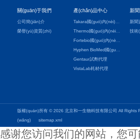
關(guān)于我們
產(chǎn)品中心
新聞
公司簡(jiǎn)介
Takara國(guó)內(nèi)代理
新聞
榮譽(yù)資質(zhì)
Thermo國(guó)內(nèi)代理
技術(
Fortebio國(guó)內(nèi)代理
Hyphen BioMed國(guó)內(nèi)代理
Gentaur試劑代理
VistaLab耗材代理
版權(quán)所有 © 2026 北京和一生物科技有限公司 All Rights
(wǎng)
sitemap.xml
感谢您访问我们的网站，您可