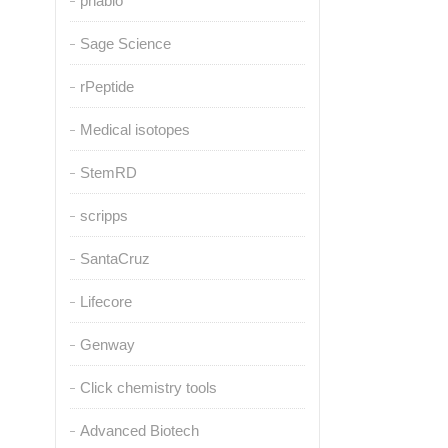
pnabio
Sage Science
rPeptide
Medical isotopes
StemRD
scripps
SantaCruz
Lifecore
Genway
Click chemistry tools
Advanced Biotech