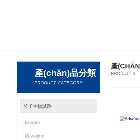
產(CHǍ
產(chǎn)品分類
PRODUCTS
PRODUCT CATEGORY
分子生物試劑
tiangen
Beyotime