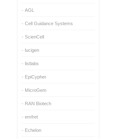
AGL
Cell Guidance Systems
ScienCell
lucigen
listlabs
EpiCypher
MicroGem
RAN Biotech
emfret
Echelon