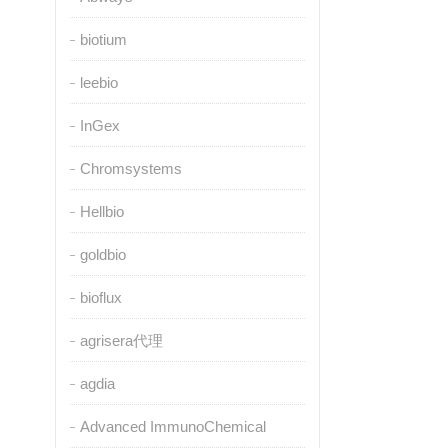
biotium
leebio
InGex
Chromsystems
Hellbio
goldbio
bioflux
agrisera代理
agdia
Advanced ImmunoChemical