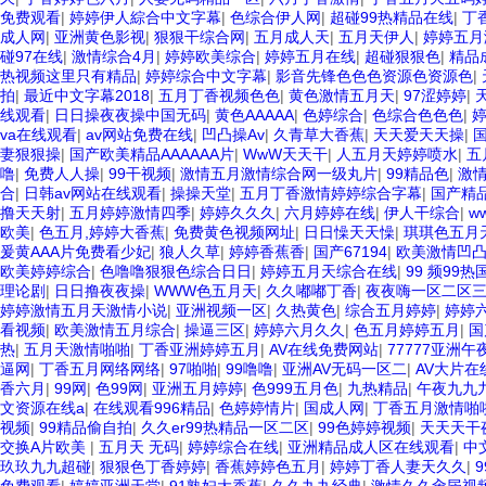
免费观看
|
婷婷伊人綜合中文字幕
|
色综合伊人网
|
超碰99热精品在线
|
丁
成人网
|
亚洲黄色影视
|
狠狠干综合网
|
五月成人天
|
五月天伊人
|
婷婷五月
碰97在线
|
激情综合4月
|
婷婷欧美综合
|
婷婷五月在线
|
超碰狠狠色
|
精品
热视频这里只有精品
|
婷婷综合中文字幕
|
影音先锋色色色资源色资源色
|
拍
|
最近中文字幕2018
|
五月丁香视频色色
|
黄色激情五月天
|
97涩婷婷
|
线观看
|
日日操夜夜操中国无码
|
黄色AAAAA
|
色婷综合
|
色综合色色色
|
va在线观看
|
av网站免费在线
|
凹凸操Av
|
久青草大香蕉
|
天天爱天天操
|
妻狠狠操
|
国产欧美精品AAAAAA片
|
WwW天天干
|
人五月天婷婷喷水
|
五
噜
|
免费人人操
|
99干视频
|
激情五月激情综合网一级丸片
|
99精品色
|
激
合
|
日韩av网站在线观看
|
操操天堂
|
五月丁香激情婷婷综合字幕
|
国产精品
撸天天射
|
五月婷婷激情四季
|
婷婷久久久
|
六月婷婷在线
|
伊人干综合
|
w
欧美
|
色五月,婷婷大香蕉
|
免费黄色视频网址
|
日日懆天天懆
|
琪琪色五月
爰黄AAA片免费看少妃
|
狼人久草
|
婷婷香蕉香
|
国产67194
|
欧美激情凹
欧美婷婷综合
|
色噜噜狠狠色综合日日
|
婷婷五月天综合在线
|
99 频99
理论剧
|
日日撸夜夜操
|
WWW色五月天
|
久久嘟嘟丁香
|
夜夜嗨一区二区
婷婷激情五月天激情小说
|
亚洲视频一区
|
久热黄色
|
综合五月婷婷
|
婷婷
看视频
|
欧美激情五月综合
|
操逼三区
|
婷婷六月久久
|
色五月婷婷五月
|
国
热
|
五月天激情啪啪
|
丁香亚洲婷婷五月
|
AV在线免费网站
|
77777亚洲午
逼网
|
丁香五月网络网络
|
97啪啪
|
99噜噜
|
亚洲AV无码一区二
|
AV大片在
香六月
|
99网
|
色99网
|
亚洲五月婷婷
|
色999五月色
|
九热精品
|
午夜九九
文资源在线a
|
在线观看996精品
|
色婷婷情片
|
国成人网
|
丁香五月激情啪
视频
|
99精品偷自拍
|
久久er99热精品一区二区
|
99色婷婷视频
|
天天天干
交换A片欧美
|
五月天 无码
|
婷婷综合在线
|
亚洲精品成人区在线观看
|
中
玖玖九九超碰
|
狠狠色丁香婷婷
|
香蕉婷婷色五月
|
婷婷丁香人妻天久久
|