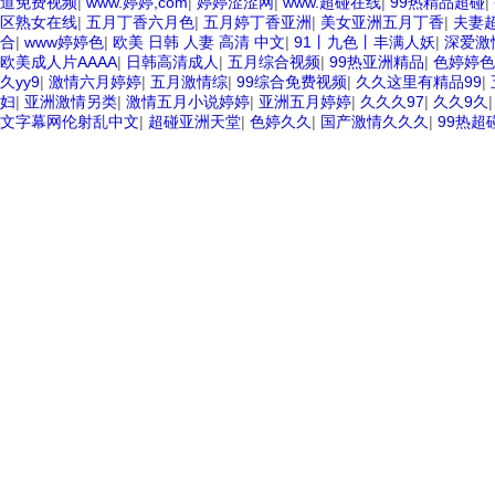
道免费视频
|
www.婷婷,com
|
婷婷涩涩网
|
www.超碰在线
|
99热精品超碰
|
区熟女在线
|
五月丁香六月色
|
五月婷丁香亚洲
|
美女亚洲五月丁香
|
夫妻
合
|
www婷婷色
|
欧美 日韩 人妻 高清 中文
|
91丨九色丨丰满人妖
|
深爱激
欧美成人片AAAA
|
日韩高清成人
|
五月综合视频
|
99热亚洲精品
|
色婷婷色
久yy9
|
激情六月婷婷
|
五月激情综
|
99综合免费视频
|
久久这里有精品99
|
妇
|
亚洲激情另类
|
激情五月小说婷婷
|
亚洲五月婷婷
|
久久久97
|
久久9久
文字幕网伦射乱中文
|
超碰亚洲天堂
|
色婷久久
|
国产激情久久久
|
99热超