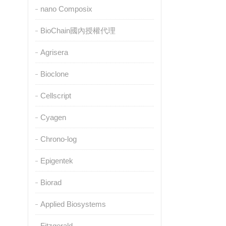
nano Composix
BioChain國內授權代理
Agrisera
Bioclone
Cellscript
Cyagen
Chrono-log
Epigentek
Biorad
Applied Biosystems
Fitzgerald