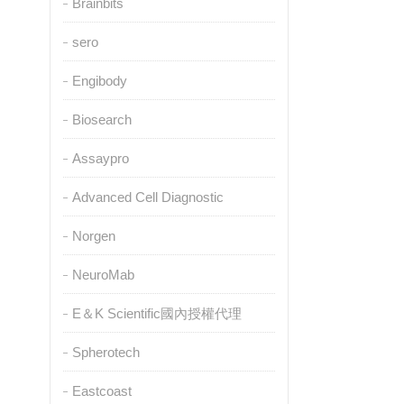
Brainbits
sero
Engibody
Biosearch
Assaypro
Advanced Cell Diagnostic
Norgen
NeuroMab
E＆K Scientific國內授權代理
Spherotech
Eastcoast