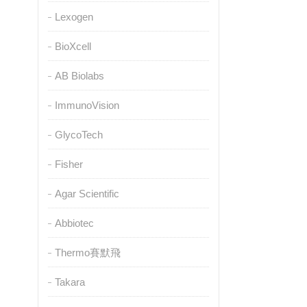
Lexogen
BioXcell
AB Biolabs
ImmunoVision
GlycoTech
Fisher
Agar Scientific
Abbiotec
Thermo賽默飛
Takara