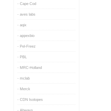
Cape Cod
aves labs
aqix
appexbio
Pel-Freez
PBL
MRC-Holland
mclab
Merck
CDN Isotopes
Abways