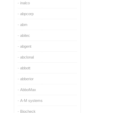
inalco
abpcorp
abm
abitec
abgent
abclonal
abbott
abberior
AbboMax
A-M systems
Biocheck