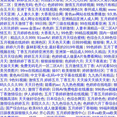
免费观看
|
婷婷亚洲天堂
|
91熟妇大香蕉
|
久久九九经典
|
激情久久肏屄视
区二区
|
亚洲色无码
|
色开心
|
色婷婷99
|
激情五月婷婷视频
|
99热只有精
合五月天
|
亚洲丁香五月天在线视频
|
色99欧洲色19
|
泰州成人视频
|
www
月天亚洲
|
人人妻久久妻
|
大香蕉综合网
|
黄色av网站在线免费播放
|
9久
月综合在线
|
成人网址在线观看
|
99久
|
亚洲精品亚洲人成人网
|
五月婷婷视
婷婷五月天激情丁香
|
99日韩
|
国产三级在线播放
|
99在线观看亚洲
|
五月
人玖玖婷婷
|
www.金莲av
|
色色婷
|
五月婷激情
|
人妻丰满精品一区二区A
情五月
|
五月婷婷色在线
|
大香蕉九九
|
99色爱
|
99精品视频网
|
国内一级
毛片
|
精品久久久999
|
91seAV
|
婷婷五月天综合蜜桃
|
色综合久久88色综
五月视频在线婷婷
|
欧洲色区
|
天天色天天搡
|
日韩99视频
|
狠狠噪
|
男人天
操
|
婷婷六月香
|
森林影视大全,最好看的2019年视频
|
99色婷婷
|
五月丁
视频在线
|
丁香五月婷婷亚洲另类
|
亚洲第一精品成人999久久精品
|
天天
五月天综合网
|
婷婷五月天日逼
|
色婷婷成人做爰A片免费看网站
|
99热亚
月天
|
激情婷婷丁香五月
|
狠狠操狠狠狠
|
色婷婷六月
|
天天干夜夜欢
|
丁香
天操天天爽
|
免费无码毛片一区二区A片
|
五月激情五月丁香
|
A片试看50
美另类图片
|
99re在线精品视频
|
操97
|
欧美狠狠草
|
婷婷激情社区
|
丁香
先锋
|
黄色AV日韩
|
中文字幕+乱码+中文字幕在线观看
|
九九热只有精品
|
五月
|
9色91视频
|
激情五月,婷婷五月,丁香五月
|
天天操天天插天天射
|
九
码久久久久99
|
天天日色情
|
能看的av
|
九九热色视频
|
色婷婷在线电影
|
v
|
久久人妻久久
|
激情丁香婷婷
|
日韩AV免费电影在线播放
|
996热re视
丁香激情综合
|
伊人婷婷色
|
五月丁香婷婷激情在线视频
|
丁香五月婷婷综
视频高清8
|
天天做好综合色
|
日本综合久
|
色综合网页
|
五月婷色色
|
婷婷
激情综合婷婷五月
|
影院久久久
|
九九色综合九九色
|
色婷婷六月丁香综合
品
|
国产综合81p
|
欧美69久成人做爰视频
|
五月婷婷丁香啪啪
|
99福利视
日躁夜夜躁狠狠久久AV
|
开心四房
|
五月婷婷激情中心
|
日本va欧美va欧美