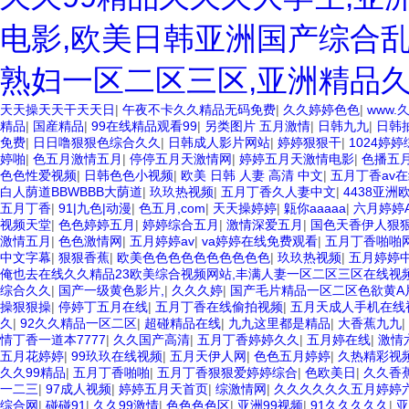
电影,欧美日韩亚洲国产综合乱
熟妇一区二区三区,亚洲精品
天天操天天干天天日
|
午夜不卡久久精品无码免费
|
久久婷婷色色
|
www.
精品
|
国産精品
|
99在线精品观看99
|
另类图片 五月激情
|
日韩九九
|
日韩
免费
|
日日噜狠狠色综合久久
|
日韩成人影片网站
|
婷婷狠狠干
|
1024婷
婷啪
|
色五月激情五月
|
停停五月天激情网
|
婷婷五月天激情电影
|
色播五
色色性爱视频
|
日韩色色小视频
|
欧美 日韩 人妻 高清 中文
|
五月丁香av
白人荫道BBWBBB大荫道
|
玖玖热视频
|
五月丁香久人妻中文
|
4438亚洲
五月丁香
|
91|九色|动漫
|
色五月,com
|
天天操婷婷
|
甈你aaaaa
|
六月婷婷A
视频天堂
|
色色婷婷五月
|
婷婷综合五月
|
激情深爱五月
|
国色天香伊人狠
激情五月
|
色色激情网
|
五月婷婷av
|
va婷婷在线免费观看
|
五月丁香啪啪
中文字幕
|
狠狠香蕉
|
欧美色色色色色色色色色色
|
玖玖热视频
|
五月婷婷
俺也去在线久久精品23欧美综合视频网站,丰满人妻一区二区三区在线视频
综合久久
|
国产一级黄色影片,
|
久久久婷
|
国产毛片精品一区二区色欲黄A
操狠狠操
|
停婷丁五月在线
|
五月丁香在线偷拍视频
|
五月天成人手机在线
久
|
92久久精品一区二区
|
超碰精品在线
|
九九这里都是精品
|
大香蕉九九
|
情丁香一道本7777
|
久久国产高清
|
五月丁香婷婷久久
|
五月婷在线
|
激情
五月花婷婷
|
99玖玖在线视频
|
五月天伊人网
|
色色五月婷婷
|
久热精彩视频
久久99精品
|
五月丁香啪啪
|
五月丁香狠狠爱婷婷综合
|
色欧美日
|
久久香
一二三
|
97成人视频
|
婷婷五月天首页
|
综激情网
|
久久久久久久五月婷婷
综合网
|
碰碰91
|
久久99激情
|
色色色色区
|
亚洲99视频
|
91久久久久久
|
亚