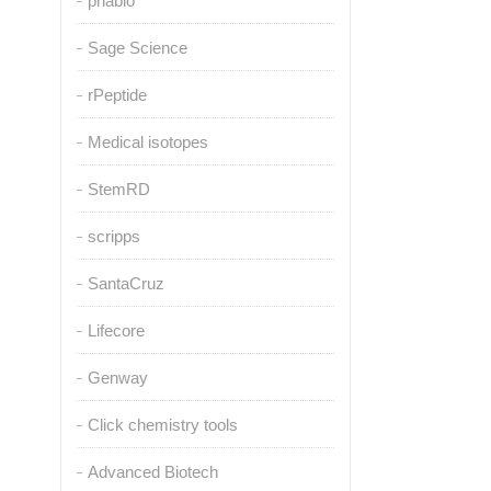
pnabio
Sage Science
rPeptide
Medical isotopes
StemRD
scripps
SantaCruz
Lifecore
Genway
Click chemistry tools
Advanced Biotech