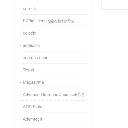
selleck
EZBioscience國內授權代理
celetrix
addexbio
adamas nano
Tosoh
Megazyme
Advanced ImmunoChemical代理
ADS Biotec
Ademtech