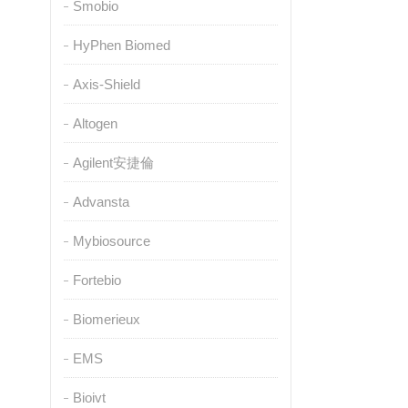
Smobio
HyPhen Biomed
Axis-Shield
Altogen
Agilent安捷倫
Advansta
Mybiosource
Fortebio
Biomerieux
EMS
Bioivt