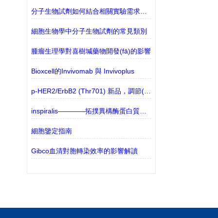
分子生物試劑如何結合相關實驗需求進行選擇？
細胞生物學中分子生物試劑的常見類別
腫瘤生理學對喜樹堿藥物開發(fā)的影響
Bioxcell的Invivomab 與 Invivoplus
p-HER2/ErbB2 (Thr701) 新品，調節(jié)Akt去磷酸化的關鍵靶點
inspiralis————拓撲異構酶蛋白質印跡法
細胞鑒定指南
Gibco血清對胞轉染效率的影響解讀