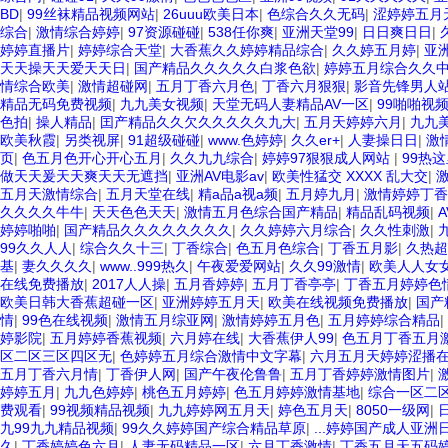
BD
|
99丝袜精品视频网站
|
26uuu欧美日本
|
色综合久久无码
|
涩婷婷五月
综合
|
激情综合婷婷
|
97资源碰碰
|
538任你爽
|
亚洲天堂99
|
日日爽日日
|
婷婷直播片
|
婷婷综合天堂
|
大香蕉久久婷婷精品综合
|
久久婷五月婷
|
亚
天天操天天爱天天日
|
国产精品久久久久久白浆色欲
|
婷婷五月综合久久
情综合欧美
|
激情超碰网
|
五月丁香六月色
|
丁香六月狠狠
|
影音先锋男人站
精品无码免费视频
|
九九美女视频
|
天堂无码人妻精品AV一区
|
99啪啪视
色拍
|
操人精品
|
囯产精品久久欠久久久久久九大
|
五月天婷婷六月
|
九九
欧美秋霞
|
另类视屏
|
91超级碰碰
|
www.色婷婷
|
久久er+
|
人妻操日日
|
激
页
|
色五月色开心开心五月
|
久久九九综合
|
婷婷97狠狠成人网站
|
99热
做天天爰天天爽天天无遮挡
|
亚洲AV电影av
|
欧美性猛交 XXXX 乱大交
|
五月天激情综合
|
五月天堂在线
|
精a品a视a频
|
五月婷九月
|
激情婷婷丁香
久久久久牛牛
|
天天色色天天
|
激情五月色综合国产精品
|
精品乱码视频
|
婷婷啪啪
|
国产精品久久久久久久久久
|
久久婷婷六月综合
|
久久性刺激
|
99久久人人
|
综合久久十三
|
丁香综合
|
色五月色综合
|
丁香五月影
|
久热超
基
|
妻久久久久
|
www..999热久
|
午夜爱爱网站
|
久久99激情
|
欧美人人女
在线免费播放
|
2017人人操
|
五月香婷婷
|
五月丁香亭亭
|
丁香五月婷婷色
欧美日韩大香蕉超碰一区
|
亚洲婷婷五月天
|
欧美在线视频免费播放
|
国产精
情
|
99色在线视频
|
激情五月综亚网
|
激情婷婷五月色
|
五月婷婷综合精品
|
婷影院
|
五月婷婷香蕉视频
|
六月婷在线
|
大香蕉伊人99
|
色五月丁香五月
区二区三区四区无
|
色婷婷五月综合激情中文字幕
|
六月五月天婷婷涩播
五月丁香六月情
|
丁香伊人网
|
国产午夜伦鲁鲁
|
五月丁香婷婷激情图片
|
婷婷五月
|
九九色婷婷
|
桃色五月婷婷
|
色五月婷婷激情基地
|
综合一区二
费观看
|
99视频精品视频
|
九九婷婷网五月天
|
婷色五月天
|
8050一级网
|
九99九九精品视频
|
99久久婷婷国产综合精品草原
|
...婷婷国产成人亚洲
久
|
丁香婷婷色六月
|
人妻无码精品一区
|
六月丁香激情
|
丁香五月天五码