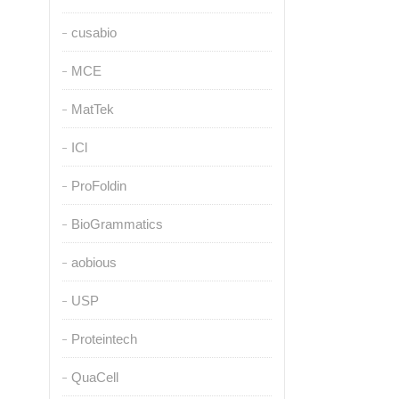
cusabio
MCE
MatTek
ICl
ProFoldin
BioGrammatics
aobious
USP
Proteintech
QuaCell