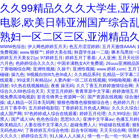
久久99精品久久久大学生,亚
电影,欧美日韩亚洲国产综合乱
熟妇一区二区三区,亚洲精品
WWW色综合
|
伊人网色婷婷五月天
|
色五月涩涩婷婷
|
五月天激情AAAA
|
免费视频
|
www.狠狠艹
|
婷婷大美在线
|
秋霞学生妹一二级
|
啄木鸟黑丝一
婷婷五月天美女21p
|
97婷婷五月
|
婷婷五月丁香基
|
人人亚洲
|
五月天社
六月色
|
色婷婷综合久久久久
|
中国丰满熟女A片免费观
|
26uuu亚洲精品
丁香啪啪综合网
|
亚洲性视频
|
久操干
|
亚洲性视频
|
www.婷婷,com
|
五月
碰碰
|
操九色
|
9l视频自拍9l九色9l成人
|
久久精品系列
|
乱精品一区字幕二
线观看,
|
99这里只有精品|v
|
人妻内射一区二区在线视频
|
99啪啪视频
|
夜
四射
|
9久热在线视频精品
|
夜夜 操无码
|
久久丁香五月婷婷激情综合网
|
综合久久88色综合天天
|
天堂五月婷婷
|
青青草原中文字幕
|
婷婷激情五月
视免费高清电视剧
|
影音先锋男士资源网一区
|
国产资源在线视频
|
综合激
操
|
成人精品一区日本无码网
|
狠狠色噜噜色狠狠狠综合色
|
色婷婷六月
|
五月丁香亭亭
|
五月婷婷电影院
|
丁香婷婷五月色成人网站
|
久久久久综合
成人国产网
|
97色婷婷成人综合在线观看
|
婷婷五月伦理
|
久久99综合
|
国
黑人
|
国产成人VA
|
色色色综合
|
思思9久久
|
亚洲中文字幕av
|
色播五月婷
欧美精品久
|
人妻在线中文字幕久久
|
超碰免费人人
|
99超碰在线观看
|
狠
无码色欲AV
|
丁香婷婷五月综合色情
|
踪合专区啪啪
|
天天天综合网
|
琪琪
久久久久
|
婷婷综合五月
|
91人操人人人操人
|
情一色一乱一伦一91A
|
激