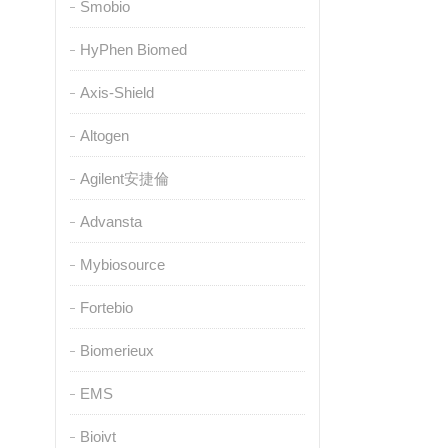
Smobio
HyPhen Biomed
Axis-Shield
Altogen
Agilent安捷倫
Advansta
Mybiosource
Fortebio
Biomerieux
EMS
Bioivt