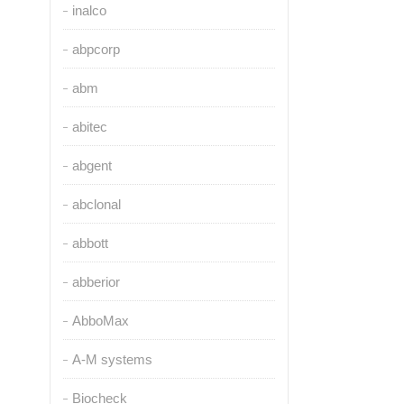
inalco
abpcorp
abm
abitec
abgent
abclonal
abbott
abberior
AbboMax
A-M systems
Biocheck