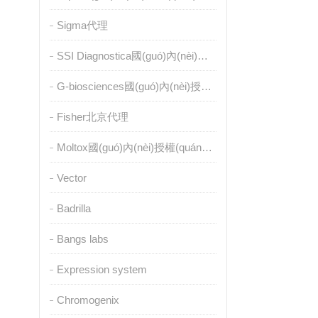
Sigma代理
SSI Diagnostica國(guó)內(nèi)授權(quán)代理
G-biosciences國(guó)內(nèi)授權(quán)代理
Fisher北京代理
Moltox國(guó)內(nèi)授權(quán)代理
Vector
Badrilla
Bangs labs
Expression system
Chromogenix