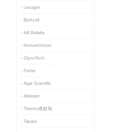
Lexogen
BioXcell
AB Biolabs
ImmunoVision
GlycoTech
Fisher
Agar Scientific
Abbiotec
Thermo賽默飛
Takara