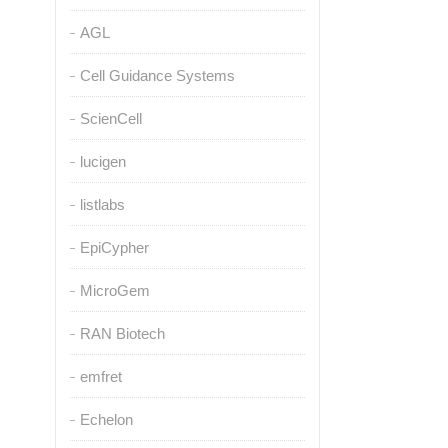
AGL
Cell Guidance Systems
ScienCell
lucigen
listlabs
EpiCypher
MicroGem
RAN Biotech
emfret
Echelon