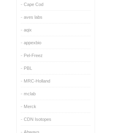
Cape Cod
aves labs
aqix
appexbio
Pel-Freez
PBL
MRC-Holland
mclab
Merck
CDN Isotopes
Abways