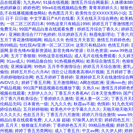
品在线观看
|
九九热AV
|
91操在线视频
|
激情五月综合网最新
|
人体裸体BB
色婷婷麻豆
|
婷婷色吧
|
99re6在线视频精品免费
|
青青草婷婷久久
|
狠狠色
乱子在线播视频播放网站
|
色色图五月天
|
欧美性生交XXXXX无码小说
|
五
日 日干 日日做
|
中文字幕日产A片在线看
|
天天在线天天综合网色
|
欧美精品
热
|
一区二区三区四日本
|
99热这里只有精品1998
|
婷婷五月丁香激情图
免费无马
|
99国产精品白浆在线观看免费
|
婷婷五月综合丁香久久
|
婷婷
AV
|
亚洲欧美综合7777色婷婷
|
玖玖婷婷五月天
|
秋霞电影理论
|
丁香六
五月丁香花激情啪啪网
|
精品久久9
|
色情五月天首页
|
激情五月婷婷色色
|
热99精品
|
怡红院AV亚洲一区二区三区H
|
这里只有精品69
|
色情五月婷
|
源网,影音先锋AV最新资源站,影音先锋AV资源
|
玖玖色资源
|
www.99
人网
|
五月丁香狠狠
|
99热这里在线精品
|
成人毛片在线免费观看
|
久久婷
网
|
91av成人
|
99精品偷自拍
|
91热视频色网站
|
欧美综合激情五月
|
色狠
在线
|
亚洲操逼网
|
99热8
|
五月亭亭激情综合
|
婷婷五月天综合激情
|
蜜乳
偷拍
|
婷婷五月开心六月AV
|
强壮公让我夜夜高潮A片视频
|
五月婷婷丁香
月婷婷啪啪综合网
|
色五月婷婷丁香婷婷
|
亚洲婷婷五月天在线激情综合
AVDV久久
|
婷婷丁香五月网
|
五月激情网站
|
A网在线欧洲
|
亚洲mm色
|
婷
产精品视频
|
991国产精选视频在线播放下载
|
久热久re
|
激情五月婷婷色
视频在线观看
|
大胆伊人久久
|
丁香五月大香蕉AV
|
日本天堂免费99
|
国产
月丁香六月欧美综合
|
丁香婷婷久久激情
|
亚洲人妻一区二区
|
丁香五月天
伦精品无吗
|
日本黄色一级
|
九九久久色
|
秋霞av不能
|
色情婷
|
91九色无
婷综合精品
|
五月婷婷啪啪
|
欧美色片中文字幕久久久久
|
天啪天啪天啪天
久久久久久
|
色欲五月天
|
丁香五月六月激情
|
婷婷六月综合激情
|
www.9
精品白浆在线观看免费
|
人人人操 超碰
|
97操男人的天堂
|
婷婷四色五月
|
婷,五月天
|
狠狠做五月婷婷
|
丁香婷婷色五月天
|
99精品热视频
|
婷婷五月
州视频
|
婷婷丁香五另类网站
|
成人丁香五月
|
中文av网
|
久久伊人婷
|
婷婷