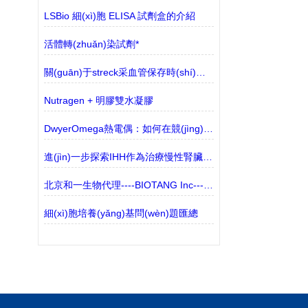
LSBio 細(xì)胞 ELISA 試劑盒的介紹
活體轉(zhuǎn)染試劑*
關(guān)于streck采血管保存時(shí)間的探討
Nutragen + 明膠雙水凝膠
DwyerOmega熱電偶：如何在競(jìng)爭(zhēng)中脫穎而出？
進(jìn)一步探索IHH作為治療慢性腎臟疾病(CKD)的潛在靶點(diǎn)
北京和一生物代理----BIOTANG Inc----產(chǎn)品介紹
細(xì)胞培養(yǎng)基問(wèn)題匯總