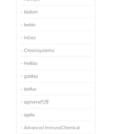
biotium
leebio
InGex
Chromsystems
Hellbio
goldbio
bioflux
agrisera代理
agdia
Advanced ImmunoChemical