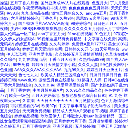
操逼
|
五月丁香六月色
|
国外亚洲成AV人片在线观看
|
色五月大
|
丁六月激
婷在线视频
|
午夜无码熟熟妇丰满人妻
|
色色色色色色五月婷婷
|
天天日天
逼
|
色99热
|
九九热精品在线
|
激情五月综合久久
|
anquye五月
|
五月丁香
热99
|
六月激情婷婷色
|
丁香久月
|
久热9热
|
思思99re这里只有
|
99热这里
婷六月天
|
国产特级毛片AAAAAAA高清
|
99婷婷综合
|
日日色五月天
|
五月
夜骑
|
少妇性BBB搡BBB爽爽爽视頻
|
久久久久久久五月婷婷六月丁香综合
妻人伦精品一区二区
|
aaa丁香五月天
|
91se在线视频
|
91色五月
|
97影院
久久伊人妇女超级A
|
99视频这里只有免费精品
|
中文字幕在线免费
|
高清
无码AV
|
婷婷五月在线视频
|
久久与婷婷
|
免费做A爰片77777
|
美女100
五月婷婷色
|
婷婷五月天亚洲综合网
|
日婷婷久久开心
|
91天堂网综合
|
ww
地
|
伊人玖玖网
|
亚洲性爱电影
|
久久婷婷五月天激情新地址
|
久草热在线
久久综合
|
九九在线精点品
|
丁香五月天欧美
|
久热精品9999
|
国产熟人A
亭A片
|
99热免费
|
婷婷五月天激情文学小说
|
久久久人妻
|
99色性爰网络
|
色亚洲
|
AAA久久久AAA久久久AAA
|
九九99久久
|
婷婷五月天亚洲图片
|
天天天天
|
色七七九九
|
欧美成人精品三区综合A片
|
日屌日日操日日色
|
婷
婷婷日韩
|
www.色99
|
激情五月色在线播放
|
91超碰人人操
|
日韩AC在线
丁香六月激情综合
|
久久九九色
|
深爱网深爱综合网
|
国产老熟妇亲子乱对
品
|
十月丁香婷婷
|
中美月韩免费A片
|
久久91久久精品久久
|
色色婷婷丁
777
|
欧美一级色
|
五月天婷婷基地
|
狠狠色狠狠色综合日日91
|
91 九色 
夜谢天天干
|
久青操
|
天天日天天干天天天
|
五月激情另类
|
色五月激情综
婷婷
|
可以直接看的AV
|
欧美97p
|
中文字幕丰满乱孑伦无码专区
|
美女要
五月天综合
|
天天爽免费视频
|
精品成人无码A片观看香草视频
|
婷婷丁香
色综合
|
婷婷精品视频
|
玖玖爱伊人
|
日韩淑女人妻luan伦激情精品一区二
蛛女免费观看完整版高清电影
|
五月婷婷六月丁香
|
五月激情啪啪
|
婷婷大
久久婷五月
|
五月丁香操婷逼
|
亚洲区视频
|
五月婷婷啪
|
丁香五月天激情
|