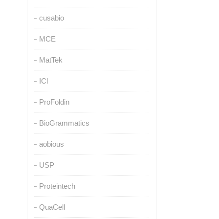
cusabio
MCE
MatTek
ICl
ProFoldin
BioGrammatics
aobious
USP
Proteintech
QuaCell