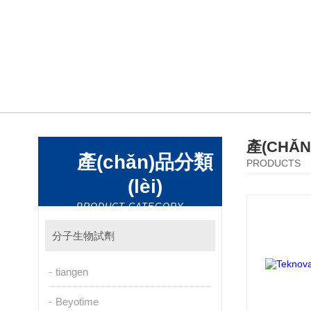
產(CHǍ
產(chǎn)品分類
PRODUCTS
(lèi)
PRODUCT CATEGORY
分子生物試劑
tiangen
Beyotime