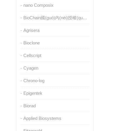
nano Composix
BioChain國(guó)內(nèi)授權(quán)代理
Agrisera
Bioclone
Cellscript
Cyagen
Chrono-log
Epigentek
Biorad
Applied Biosystems
Fitzgerald