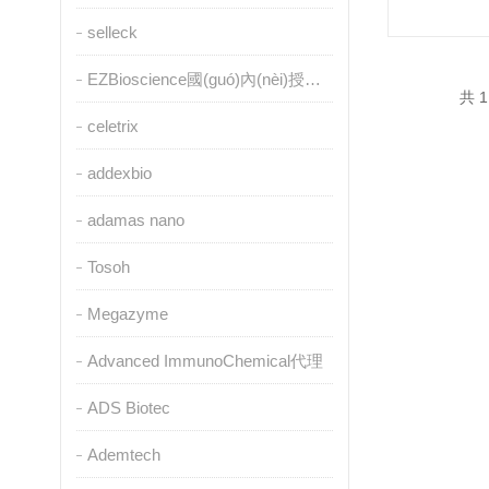
selleck
EZBioscience國(guó)內(nèi)授權(quán)代理
共 1
celetrix
addexbio
adamas nano
Tosoh
Megazyme
Advanced ImmunoChemical代理
ADS Biotec
Ademtech