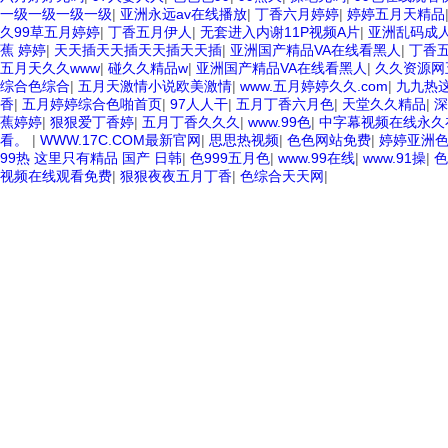
一级一级一级一级
|
亚洲永远av在线播放
|
丁香六月婷婷
|
婷婷五月天精品
久99草五月婷婷
|
丁香五月伊人
|
无套进入内谢11P视频A片
|
亚洲乱码成
蕉 婷婷
|
天天插天天插天天插天天插
|
亚洲国产精品VA在线看黑人
|
丁香
五月天久久www
|
碰久久精品w
|
亚洲国产精品VA在线看黑人
|
久久资源网
综合色综合
|
五月天激情小说欧美激情
|
www.五月婷婷久久.com
|
九九热
香
|
五月婷婷综合色啪首页
|
97人人干
|
五月丁香六月色
|
天堂久久精品
|
深
蕉婷婷
|
狠狠爱丁香婷
|
五月丁香久久久
|
www.99色
|
中字幕视频在线永久
看。
|
WWW.17C.COM最新官网
|
思思热视频
|
色色网站免费
|
婷婷亚洲
99热 这里只有精品 国产 日韩
|
色999五月色
|
www.99在线
|
www.91操
|
色
视频在线观看免费
|
狠狠夜夜五月丁香
|
色综合天天网
|