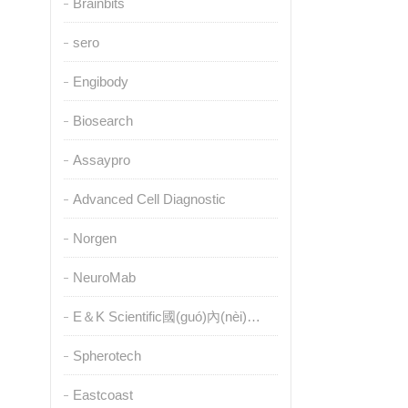
Brainbits
sero
Engibody
Biosearch
Assaypro
Advanced Cell Diagnostic
Norgen
NeuroMab
E＆K Scientific國(guó)內(nèi)授權(quán)代理
Spherotech
Eastcoast