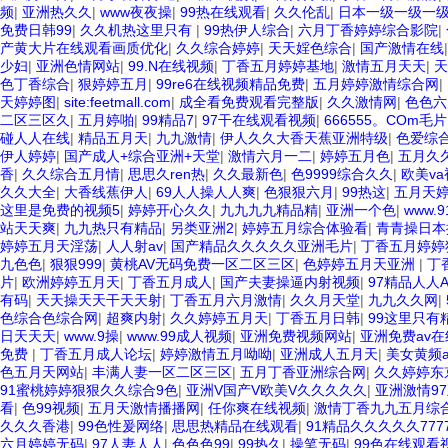
频
|
亚洲热久久
|
www夜夜操
|
99热在线观看
|
久久伦乱
|
日本一级一级一
免费日韩99
|
久久机热这里只有
|
99热伊人综合
|
六月丁香婷婷综合影院
|
产黄大片在线观看画质优化
|
久久综合婷婷
|
天天婬色综合
|
国产激情在线
少妇
|
亚洲色情网站
|
99.N在线视频
|
丁香五月婷婷基地
|
激情五月天天
|
天
色丁香综合
|
狠婷婷五月
|
99re6在线视频精品免费
|
五月婷婷激情综合网
|
天婷婷图
|
site:feetmall.com
|
成全看免费观看完整版
|
久久激情网
|
色色六
二区三区久
|
五月婷啪
|
99精品7
|
97干在线观看视频
|
666555。COm毛片
碰人人在线
|
精品五月天
|
九九激情
|
伊人久久大香天蕉亚洲特级
|
色爱综
伊人婷婷
|
国产成人+综合亚洲+天堂
|
激情六月一二
|
婷婷五月色
|
五月久
香
|
久久综合五月情
|
思思久ren热
|
久久最新色
|
色9999综合久久
|
欧美v
久久大全
|
大香线蕉伊人
|
69人人操人人爽
|
色狠狠六月
|
99热这
|
五月天
这里是免费的视频5
|
婷婷开心久久
|
九九九九精品精
|
亚洲一个色
|
www.
站天天爽
|
九九热只有精品
|
另类亚洲2
|
婷婷五月综合体验看
|
青青操日本
婷婷五月天淫荡
|
人人射av
|
国产精品久久久久久亚洲毛片
|
丁香五月婷婷
九色色
|
狠狠999
|
黄桃AV无码免费一区二区三区
|
色婷婷五月天亚洲
|
丁
片
|
欧洲婷婷五月天
|
丁香五月成人
|
国产夫妻操逼内射视频
|
97精品人人
有码
|
天天操天天干天天射
|
丁香五月六月激情
|
久久月天堂
|
九九久久网
|
色综合色综合网
|
超爽内射
|
久久婷婷五月天
|
丁香五月日韩
|
99这里只有精
日天天天
|
www.9操
|
www.99成人视频
|
亚洲免费视频网站
|
亚洲免费av在
免费
|
丁香五月成人论坛
|
婷婷激情五月呦呦
|
亚洲成人五月天
|
美女黄频
色五月天网站
|
丰满人妻一区二区三区
|
五月丁香亚洲综合网
|
久久婷婷东
91蜜桃婷婷狠狠久久综合9色
|
亚洲V国产V欧美V久久久久久
|
亚洲激情9
看
|
色99视频
|
五月天激情播播网
|
任你爽在线视频
|
激情丁香九九五月综
久久久香港
|
99色性爰网络
|
思思热精品在线观看
|
91精品久久久久久777
六月婷婷无码
|
97人妻人人
|
色色色99
|
99热久
|
操笔无码
|
99色在线观看