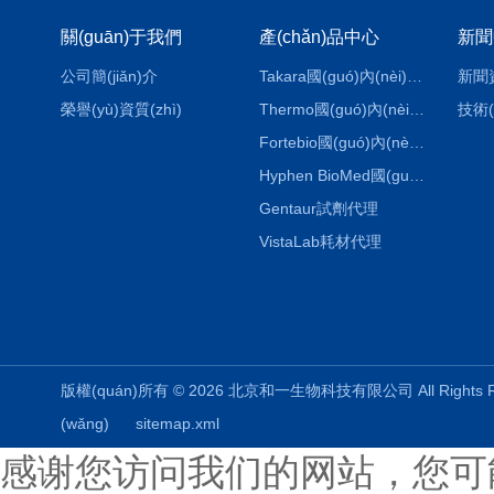
關(guān)于我們
產(chǎn)品中心
新聞
公司簡(jiǎn)介
Takara國(guó)內(nèi)代理
新聞
榮譽(yù)資質(zhì)
Thermo國(guó)內(nèi)代理
技術(
Fortebio國(guó)內(nèi)代理
Hyphen BioMed國(guó)內(nèi)代理
Gentaur試劑代理
VistaLab耗材代理
版權(quán)所有 © 2026 北京和一生物科技有限公司 All Rights
(wǎng)
sitemap.xml
感谢您访问我们的网站，您可