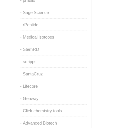
pnabio
Sage Science
rPeptide
Medical isotopes
StemRD
scripps
SantaCruz
Lifecore
Genway
Click chemistry tools
Advanced Biotech