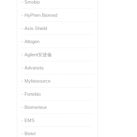
Smobio
HyPhen Biomed
Axis-Shield
Altogen
Agilent安捷倫
Advansta
Mybiosource
Fortebio
Biomerieux
EMS
Bioivt