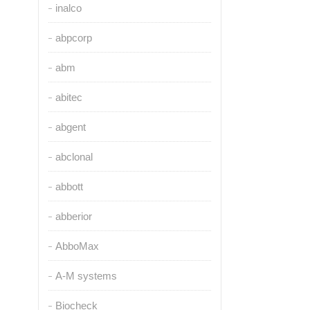
inalco
abpcorp
abm
abitec
abgent
abclonal
abbott
abberior
AbboMax
A-M systems
Biocheck