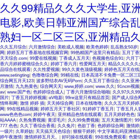
久久99精品久久久大学生,亚
电影,欧美日韩亚洲国产综合乱
熟妇一区二区三区,亚洲精品
久久五月综合
|
六月激情综合
|
美欧成人视频
|
欧美色婷婷
|
乱岳熟女50岁
|
网
|
婷婷五月丁香基地在线视频官网
|
99热精国产这里只有精品
|
五月丁香
天天综合.com
|
99爱在线视频
|
丁香成人五月天
|
色视频色综合91
|
六月丁
香六月婷婷蜜桃综合久久
|
婷婷丁香六月
|
性爱网五月天
|
精品久久久久久
品综合在线观看
|
久久性爱视频
|
99久久黄色顶级视频
|
婷婷色五月天在线
www,setingting
|
色噜噜综合网
|
99精在线
|
日本高清不卡免费一区二区三
综合网五月天123
|
波多野结衣AV无码Porn
|
久久五月丁香综合
|
久久亚洲
月激情
|
九九热黄色
|
综合网天天
|
www,婷婷,com
|
www.久久
|
91ncm视频
av
|
www.国产色
|
色婷婷综合成人
|
丁香六月激情综合啪啪
|
久久97久久9
国片
|
丁香五月婷婷视频
|
αV电影
|
99re这里只有精品首页
|
国产成人综合
情终和网
|
激情 婷婷 插
|
天天揷综合网
|
日本在线噜噜
|
久久久五月天婷婷
网
|
99在线精品视频
|
婷婷五月天丁香社区
|
91婷婷丁香五月
|
丁香五月人
www色色色com
|
婷婷午夜天
|
亚州精品色情在线观看
|
五月天婷婷色色
|
站AAAA
|
久热免费视频
|
黄涩毛片
|
久久99免费视频
|
五月天激情图片
|
9
777.色色
|
久久丁香综合香蕉
|
久久免片
|
色欲丁香
|
色婷婷综合网
|
激情婷
一级片
|
久草婷妨
|
天天搞天天色综合
|
狠狠干婷婷
|
中文字幕乱码亚洲精
婷午夜激情
|
激情婷婷五月天。
|
好叼操在线观看
|
99在线免费观看
|
色愛