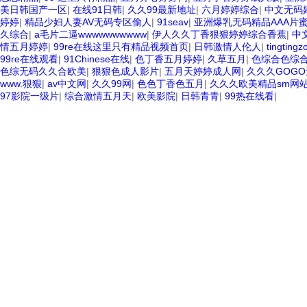
美日韩国产一区
|
在线91日韩
|
久久99最新地址
|
六月婷婷综合
|
中文无码
婷婷
|
精品少妇人妻AV无码专区偷人
|
91seav
|
亚洲爆乳无码精品AAA片
久综合
|
a毛片二逼wwwwwwwwww
|
伊人久久丁香狠狠婷婷综合香蕉
|
中
情五月婷婷
|
99re在线这里只有精品视频首页
|
日韩激情人伦人
|
tingting
99re在线观看
|
91Chinese在线
|
色丁香五月婷婷
|
久草五月
|
色综合色综
色综无码久久合欧美
|
狠狠色成人影片
|
五月天婷婷成人网
|
久久久GOG
www.狠狠
|
av中文网
|
久久99网
|
色色丁香色五月
|
久久久欧美精品sm网
97影院一级片
|
综合激情五月天
|
欧美影院
|
日韩青青
|
99热在线看
|