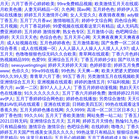
月天
|
六月丁香开心婷婷欧美
|
99re免费精品视频
|
欧美激情五月天在线观
月欧美色播
|
人妻无码精品一区
|
久色网
|
国av网
|
五月婷色色
|
婷婷伊人五
站在线播放
|
婷婷五月天激情开心网
|
女人天堂久久
|
夜夜骑夜夜撸
|
ady
丁香五月
|
五月丁六月香av
|
激情啪啪五月
|
婷婷中文综合网
|
四色综合网
|
五月视频
|
六月丁香花婷婷
|
99爱视频在线观看这里只有精品
|
成人无码髙
费亚洲婷婷
|
五月婷婷 激情按摩
|
熟女色专区
|
五月激情小说
|
色吧网综合
婷婷
|
天天日天天色
|
色综合色色
|
五月天开心网
|
天天爽夜夜爽天天爽夜
月
|
成人短视频在线
|
五月色婷婷夜色
|
五月激情基地
|
国产免费一区二区
综合香蕉
|
成人在线视频一区
|
人人人舔人人人操人人人摸人人人97
|
成
五月天
|
色噜噜狠狠色综无码久久合欧美
|
青草网在线观看
|
丁香六月色婷
热视频精品999
|
色爱99
|
亚洲综合五月天
|
丁香五月婷婷少妇
|
国产玖玖
综合
|
sewuyuetingtingiii
|
婷婷天天婷婷天天澡
|
色婷婷影音
|
婷婷五月免
www
|
色你久久
|
99re99在线看
|
99色热
|
天天爽—爽
|
欧美大肥婆大肥BBB
99久久99人受
|
青青草六月丁香
|
99五丁香月
|
另类激情五月在线视频欧
亚洲情综合五月天
|
亚洲视频在线观看
|
婷婷的激情五月
|
97福利视频
|
五
香六月
|
av第一二区
|
新97人人上人人
|
丁香五月婷婷动漫视频
|
熟妇天天
色在线播放
|
91久久久久久久久
|
五月丁香六月婷婷免费
|
激情婷婷22月间
av伊人
|
五月丁香婷婷综合网色欲
|
婷婷色在线播放
|
另类综合激情
|
天天
熟妇AV乱码在线观看
|
亚洲在线资源
|
日韩欧美四五区
|
99热在线观看这
香蕉久热
|
五月天婷婷色播在线网
|
久久9999
|
高清一区二区三区日本久
|
婷丁香色情
|
99久久66
|
五月天丁香欧美激情
|
网站免费一站二站
|
丁香五
2021日韩无码
|
亚洲情综合五月天
|
五月网
|
婷婷五月天情色
|
熟惀91九色
只有精品偷拍
|
激情宗合 激情宗合
|
色吧综合网
|
在线婷婷
|
噜噜久
|
丁香
婷婷五月天国产性感美女演员久久久久
|
99热这里只有精品3
|
狠狠综合网
思思精品
|
99 这里只有精品
|
五月开心婷婷网
|
五月丁香婷婷成人版
|
亚洲