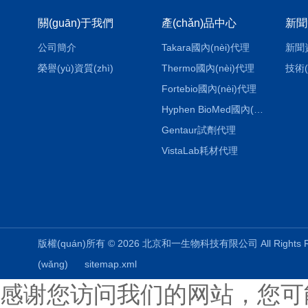
關(guān)于我們
產(chǎn)品中心
新聞
公司簡介
Takara國內(nèi)代理
新聞
榮譽(yù)資質(zhì)
Thermo國內(nèi)代理
技術(
Fortebio國內(nèi)代理
Hyphen BioMed國內(nèi)代理
Gentaur試劑代理
VistaLab耗材代理
版權(quán)所有 © 2026 北京和一生物科技有限公司 All Rights
(wǎng)
sitemap.xml
感谢您访问我们的网站，您可