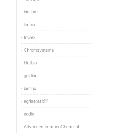
biotium
leebio
InGex
Chromsystems
Hellbio
goldbio
bioflux
agrisera代理
agdia
Advanced ImmunoChemical