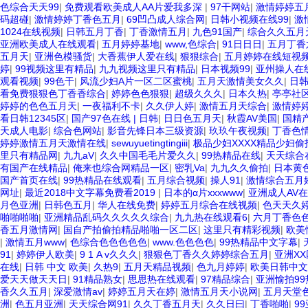
色综合天天99
|
免费观看欧美成人AA片爱我多深
|
97干网站
|
激情婷婷五
码超碰
|
激情婷婷丁香色五月
|
69凹凸成人综合网
|
日韩小视频在线99
|
激
1024在线视频
|
日韩五月丁香
|
丁香激情五月
|
九色91国产
|
综合久久五月
亚洲欧美成人在线观看
|
五月婷婷基地
|
www,色综合
|
91日日日
|
五月丁香
五月天
|
亚洲色模骚货
|
大香蕉伊人爱在线
|
狠狠综合
|
五月婷婷在线短视
婷
|
99视频这里有精品
|
九九视频这里只有精品
|
日本视频99
|
亚州操人在
观看视频
|
99色干
|
风流少妇A片一区二区蜜桃
|
五月天激情美女久久
|
日
看免费狠狠色丁香香综合
|
婷婷色色狠狠
|
超级久久久
|
日本久热
|
亭亭社
婷婷的色色五月天
|
一夜福利不卡
|
久久伊人婷
|
激情五月天综合
|
激情婷
看日韩12345区
|
国产97色在线 | 日韩
|
日日色五月天
|
秋霞AV美国
|
国精
天成人电影
|
综合色网站
|
影音先锋日本三级资源
|
玖玖午夜视频
|
丁香色
婷婷激情五月天激情在线
|
sewuyuetingtingiii
|
极品少妇XXXX精品少妇偷
里只有精品网
|
九九aV
|
久久中国毛毛片爱久久
|
99热精品在线
|
天天综合
有国产在线精品
|
俺来也综合网精品一区
|
密乳Va
|
九九久久偷拍
|
日本黄
国产首页在线
|
99热精品在线观看
|
五月综合视频
|
操人91
|
激情综合五月
网址
|
最近2018中文字幕免费看2019
|
日本的α片xxxwww
|
亚洲成人AV
月色亚洲
|
日韩色五月
|
华人在线免费
|
婷婷五月综合在线视频
|
色天天久
啪啪啪啪
|
亚洲精品乱码久久久久久综合
|
九九热在线观看6
|
六月丁香色
香五月激情网
|
国自产拍偷拍精品啪啪一区二区
|
这里只有精彩视频
|
欧美
|
激情五月www
|
色综合色色色色色
|
www.色色色色
|
99热精品中文字幕
|
91
|
婷婷伊人欧美
|
9 1 A v久久久
|
狠狠色丁香久久婷婷综合五月
|
亚洲XX
在线
|
日韩 中文 欧美
|
久热9
|
五月天精品视频
|
色九月婷婷
|
欧美日韩中文
爱天天做天天日
|
91精品熟女
|
思思热在线观看
|
97精品综合
|
亚洲愉拍9
香久久五月
|
深爱激情av
|
婷婷五月天在婷
|
激情五月天小说网
|
五月天堂
洲
|
色五月亚洲
|
天天综合网91
|
久久丁香五月天
|
久久日曰
|
丁香啪啪
|
9