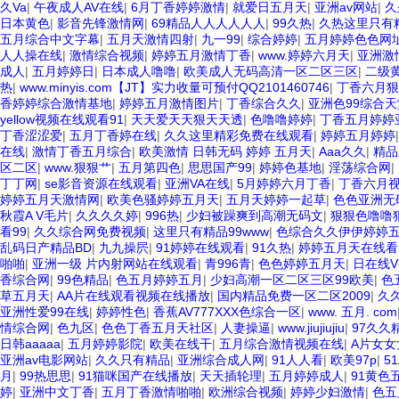
久Va
|
午夜成人AV在线
|
6月丁香婷婷激情
|
就爱日五月天
|
亚洲av网站
|
久
日本黄色
|
影音先锋激情网
|
69精品人人人人人人
|
99久热
|
久热这里只有
五月综合中文字幕
|
五月天激情四射
|
九一99
|
综合婷婷
|
五月婷婷色色网
人人操在线
|
激情综合视频
|
婷婷五月激情丁香
|
www.婷婷六月天
|
亚洲激
成人
|
五月婷婷日
|
日本成人噜噜
|
欧美成人无码高清一区二区三区
|
二级
热
|
www.minyis.com【JT】实力收量可预付QQ2101460746
|
丁香六月狠
香婷婷综合激情基地
|
婷婷五月激情图片
|
丁香综合久久
|
亚洲色99综合天
yellow视频在线观看91
|
天天爱天天狠天天透
|
色噜噜婷婷
|
丁香五月婷婷
丁香涩涩爱
|
五月丁香婷在线
|
久久这里精彩免费在线观看
|
婷婷五月婷婷
在线
|
激情丁香五月综合
|
欧美激情 日韩无码 婷婷 五月天
|
Aaa久久
|
精品
区二区
|
www.狠狠艹
|
五月第四色
|
思思国产99
|
婷婷色基地
|
淫荡综合网
|
丁丁网
|
se影音资源在线观看
|
亚洲VA在线
|
5月婷婷六月丁香
|
丁香六月
婷婷五月天激情网
|
欧美色骚婷婷五月天
|
五月天婷婷一起草
|
色色亚洲无
秋霞A V毛片
|
久久久久婷
|
996热
|
少妇被躁爽到高潮无码文
|
狠狠色噜噜
看99
|
久久综合网免费视频
|
这里只有精品99www
|
色综合久久伊伊婷婷
乱码日产精品BD
|
九九操屄
|
91婷婷在线观看
|
91久热
|
婷婷五月天在线看
啪啪
|
亚洲一级 片内射网站在线观看
|
青996青
|
色色婷婷五月天
|
日在线
香综合网
|
99色精品
|
色五月婷婷五月
|
少妇高潮一区二区三区99欧美
|
色
草五月天
|
AA片在线观看视频在线播放
|
国内精品免费一区二区2009
|
久
亚洲性爱99在线
|
婷婷性色
|
香蕉AV777XXX色综合一区
|
www. 五月. com
情综合网
|
色九区
|
色色丁香五月天社区
|
人妻操逼
|
www.jiujiujiu
|
97久久
日韩aaaaa
|
五月婷婷影院
|
欧美在线干
|
五月综合激情视频在线
|
A片女女
亚洲av电影网站
|
久久只有精品
|
亚洲综合成人网
|
91人人看
|
欧美97p
|
5
月
|
99热思思
|
91猫咪国产在线播放
|
天天插轮理
|
五月婷婷成人
|
91黄色
婷
|
亚洲中文丁香
|
五月丁香激情啪啪
|
欧洲综合视频
|
婷婷少妇激情
|
色五