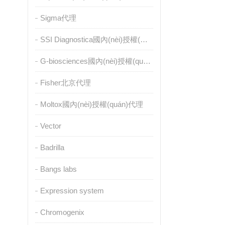
Sigma代理
SSI Diagnostica國內(nèi)授權(quán)代理
G-biosciences國內(nèi)授權(quán)代理
Fisher北京代理
Moltox國內(nèi)授權(quán)代理
Vector
Badrilla
Bangs labs
Expression system
Chromogenix