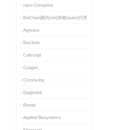
nano Composix
BioChain國內(nèi)授權(quán)代理
Agrisera
Bioclone
Cellscript
Cyagen
Chrono-log
Epigentek
Biorad
Applied Biosystems
Fitzgerald