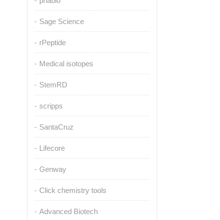
pnabio
Sage Science
rPeptide
Medical isotopes
StemRD
scripps
SantaCruz
Lifecore
Genway
Click chemistry tools
Advanced Biotech