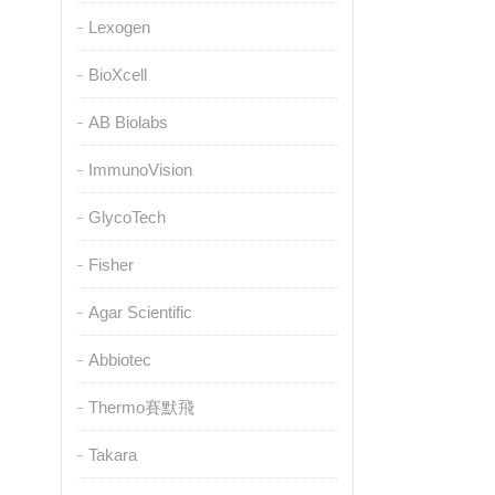
Lexogen
BioXcell
AB Biolabs
ImmunoVision
GlycoTech
Fisher
Agar Scientific
Abbiotec
Thermo賽默飛
Takara