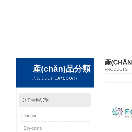
產(CHǍ
產(chǎn)品分類
PRODUCTS
PRODUCT CATEGORY
分子生物試劑
tiangen
Beyotime