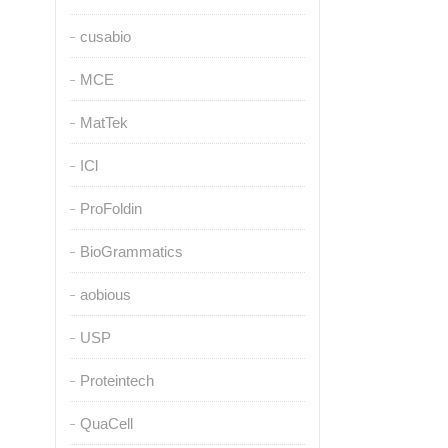
cusabio
MCE
MatTek
ICl
ProFoldin
BioGrammatics
aobious
USP
Proteintech
QuaCell