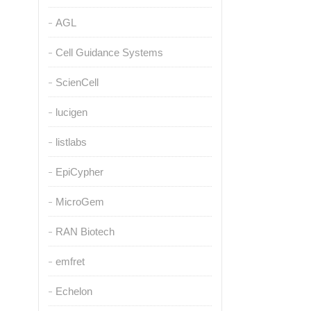
AGL
Cell Guidance Systems
ScienCell
lucigen
listlabs
EpiCypher
MicroGem
RAN Biotech
emfret
Echelon