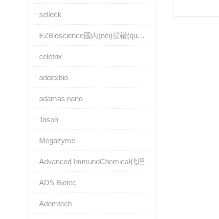
selleck
EZBioscience國內(nèi)授權(quán)代理
celetrix
addexbio
adamas nano
Tosoh
Megazyme
Advanced ImmunoChemical代理
ADS Biotec
Ademtech