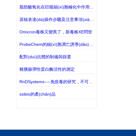
脂肪酸氧化在巨噬細(xì)胞極化中作用的探究
原核表達(dá)操作步驟及注意事項(xiàng)
Omicron毒株又變異了，新毒株XE問世
ProbeChem的細(xì)胞凋亡誘導(dǎo)劑有哪些？
配對(duì)抗體的制備與篩選
豬胰腺彈性蛋白酶活性的測定
RnDSystems----免疫毒的研究，不可忽視的生物標(biāo)志物
ssibio的產(chǎn)品