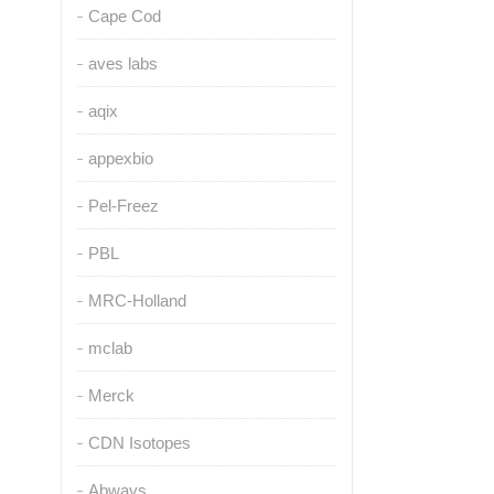
Cape Cod
aves labs
aqix
appexbio
Pel-Freez
PBL
MRC-Holland
mclab
Merck
CDN Isotopes
Abways