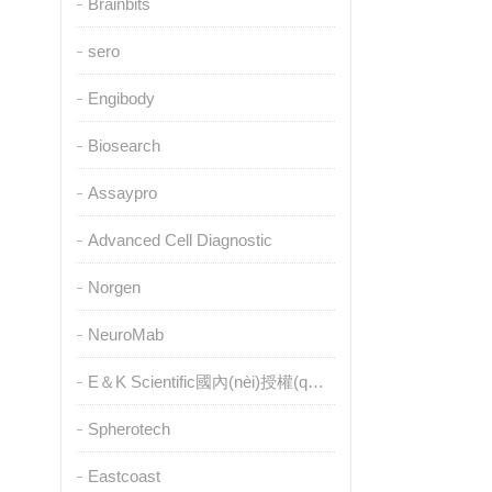
Brainbits
sero
Engibody
Biosearch
Assaypro
Advanced Cell Diagnostic
Norgen
NeuroMab
E＆K Scientific國內(nèi)授權(quán)代理
Spherotech
Eastcoast