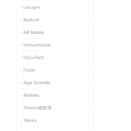
Lexogen
BioXcell
AB Biolabs
ImmunoVision
GlycoTech
Fisher
Agar Scientific
Abbiotec
Thermo賽默飛
Takara