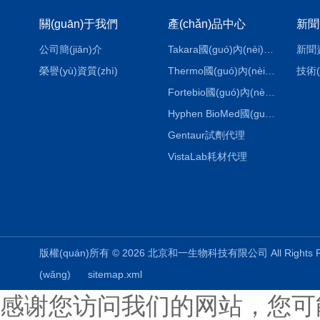
關(guān)于我們
產(chǎn)品中心
新聞
公司簡(jiǎn)介
Takara國(guó)內(nèi)代理
新聞
榮譽(yù)資質(zhì)
Thermo國(guó)內(nèi)代理
技術(
Fortebio國(guó)內(nèi)代理
Hyphen BioMed國(guó)內(nèi)代理
Gentaur試劑代理
VistaLab耗材代理
版權(quán)所有 © 2026 北京和一生物科技有限公司 All Rights
(wǎng)
sitemap.xml
感谢您访问我们的网站，您可