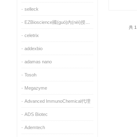
selleck
EZBioscience國(guó)內(nèi)授權(quán)代理
共 1
celetrix
addexbio
adamas nano
Tosoh
Megazyme
Advanced ImmunoChemical代理
ADS Biotec
Ademtech