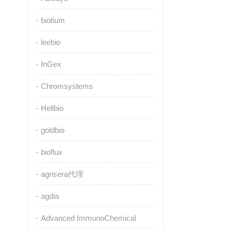
biotium
leebio
InGex
Chromsystems
Hellbio
goldbio
bioflux
agrisera代理
agdia
Advanced ImmunoChemical