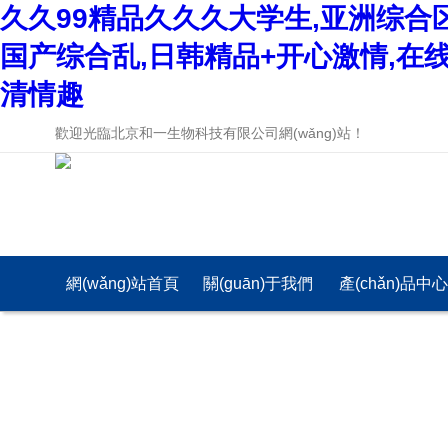
久久99精品久久久大学生,亚洲综合
国产综合乱,日韩精品+开心激情,在
清情趣
歡迎光臨北京和一生物科技有限公司網(wǎng)站！
網(wǎng)站首頁
關(guān)于我們
產(chǎn)品中
(yè)