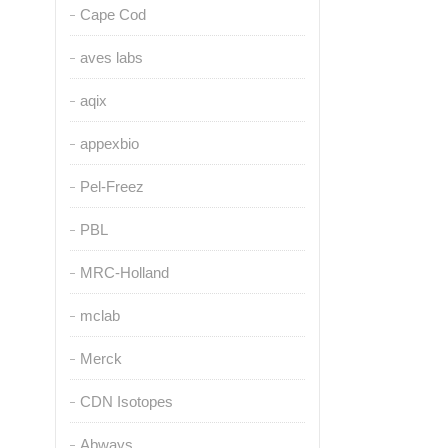
Cape Cod
aves labs
aqix
appexbio
Pel-Freez
PBL
MRC-Holland
mclab
Merck
CDN Isotopes
Abways