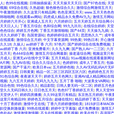
人
|
色99在线视频
|
日韩抽插操逼
|
天天天操天天天日
|
国产97色在线
|
天
视频
|
69综合在线
|
久热超碰
|
狠色狠色综合久久
|
激情综合网激情五月天
|
午夜激情婷婷
|
久久这里只有精品网
|
色色亚洲五月天
|
www.五月天色色
韩啪啪网
|
在线观看av网站
|
四虎成人精品永久免费AV九九
|
激情五月网站
月婷婷六月开心
|
亚洲成人五月天
|
六月婷婷日
|
五月天婷五月天综合网小
天天日人人
|
丁香五月综合
|
色和综合网
|
99九九玖玖
|
在线综合婷婷
|
天堂
色色综合
|
婷婷五月色网
|
丁香五月激情啪啪
|
国产44页
|
天天操九九插
|
久
月久久婷婷丁香
|
岛国资源站
|
色婷婷婷综合五月天
|
思思热久久艹
|
成年
在线观看
|
激情综合五月婷
|
中文字幕资源网
|
99热黄
|
99热日本
|
开心激
久久18
|
久操人
|
av婷婷丁香 六月
|
97色片
|
国产婷婷综合在线免费视频
|
av婷婷丁香 六月
|
亚洲免费看片
|
久久九九爽
|
国产熟人AV一二三区
|
六月
五月天
|
色444综合网
|
激情五月综合网最新
|
操老逼综合网
|
视频这里只有
月成人
|
亚洲无aV在线中文字幕
|
五月天精品
|
91av视频在线观看最新网
A片网
|
九九AV在线
|
综合久久综合久久
|
色婷婷99
|
成年人丁香五月
|
包操
资源网
|
国产干逼片
|
欧美日本va
|
五月婷婷色啪
|
久久AV无码乱码A片无
婷婷五月花
|
日韩黄黄
|
精品一区二区三区四区五区六区
|
色婷婷色五月另
91色综合网
|
夜夜谢天天干
|
婷婷五月天色网久
|
亚洲AV成人精品网站在
视频
|
九六五月天婷婷
|
无码九九九九
|
五月丁香 啪啪
|
大波美女VA网站
|
综合色情
|
99色综合久久
|
精品影院
|
日韩人妻无码一区二区
|
婷婷五月色
堂久久无码日韩久久
|
日日色五月天
|
色色97丁香婷婷五月天
|
男人天堂99
天堂伊人干
|
婷婷四房播播
|
久久99这里只有精品
|
东京热五月婷婷
|
午夜
这里只有精品99
|
婷婷色五月综合
|
超碰在线91
|
精品婷婷丁香五
|
天天操
十月丁香婷婷
|
激情中文在线
|
丁香六月婷婷缴情欧美
|
1819岁日本MACB
妇交换刺激做爰
|
99热在线观看
|
婷婷中文字幕版
|
成片免费播放
|
激情五
色欲AV
|
激情激情激情网
|
不卡在线视频
|
密乳视频
|
欧美在线干
|
高清国产