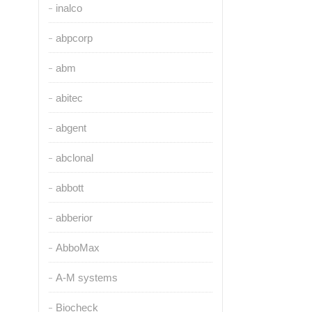
inalco
abpcorp
abm
abitec
abgent
abclonal
abbott
abberior
AbboMax
A-M systems
Biocheck