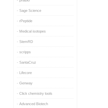
pnabio
Sage Science
rPeptide
Medical isotopes
StemRD
scripps
SantaCruz
Lifecore
Genway
Click chemistry tools
Advanced Biotech