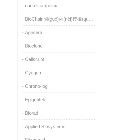
nano Composix
BioChain國(guó)內(nèi)授權(quán)代理
Agrisera
Bioclone
Cellscript
Cyagen
Chrono-log
Epigentek
Biorad
Applied Biosystems
Fitzgerald