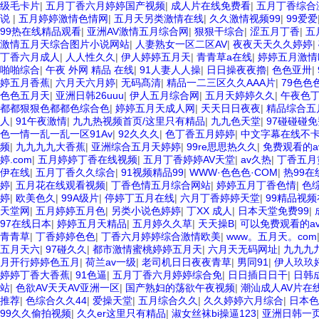
级毛卡片
|
五月丁香六月婷婷国产视频
|
成人片在线免费看
|
五月丁香综合
说
|
五月婷婷激情色情网
|
五月天另类激情在线
|
久久激情视频99
|
99爱爱
99热在线精品观看
|
亚洲AV激情五月综合网
|
狠狠干综合
|
涩五月丁香
|
五
激情五月天综合图片小说网站
|
人妻熟女一区二区AV
|
夜夜天天久久婷婷
|
丁香六月成人
|
人人性久久
|
伊人婷婷五月天
|
青青草a在线
|
婷婷五月激情
啪啪综合
|
午夜 外网 精品 在线
|
91人妻人人操
|
日日操夜夜擼
|
色色亚卅
|
婷五月香蕉
|
六月天六月婷
|
无码髙清
|
精品一二三区久久AAA片
|
79色色
色色五月天
|
亚洲日韩26uuu
|
伊人五月综合网
|
五月天婷婷久久
|
午夜色
都都狠狠色都都色综合色
|
婷婷五月天成人网
|
天天日日夜夜
|
精品综合五
人
|
91午夜激情
|
九九热视频首页/这里只有精品
|
九九色天堂
|
97碰碰碰
色一情一乱一乱一区91Av
|
92久久久
|
色丁香五月婷婷
|
中文字幕在线不
频
|
九九九九大香蕉
|
亚洲综合五月天婷婷
|
99re思思热久久
|
免费观看的a
婷.com
|
五月婷婷丁香在线视频
|
五月丁香婷婷AV天堂
|
av久热
|
丁香五月
伊在线
|
五月丁香久久综合
|
91视频精品99
|
WWW·色色色·COM
|
热99在
婷
|
五月花在线观看视频
|
丁香色情五月综合网站
|
婷婷五月丁香色情
|
色
婷
|
欧美色久
|
99A级片
|
停婷丁五月在线
|
六月丁香婷婷天堂
|
99精品视频
天堂网
|
五月婷婷五月色
|
另类小说色婷婷
|
丁XX 成人
|
日本天堂免费99
|
97在线日本
|
婷婷五月天精品
|
五月婷久久草
|
天天操B
|
可以免费观看的a
青青草
|
丁香婷婷色色
|
丁香六月婷婷综合激情欧美
|
www。五月天。com
五月天六
|
97碰久久
|
都市激情蜜桃婷婷五月天
|
六月天无码网址
|
九九九
月开行婷婷色五月
|
荷兰av一级
|
老司机日日夜夜青草
|
男同91
|
伊人玖玖
婷婷丁香大香蕉
|
91色逼
|
五月丁香六月婷婷综合免
|
日日插日日干
|
日韩
站
|
色欲AV天天AV亚洲一区
|
国产熟妇的荡欲午夜视频
|
潮汕成人AV片在
推荐
|
色综合久久44
|
爱操天堂
|
五月综合久久
|
久久婷婷六月综合
|
日本色
99久久偷拍视频
|
久久er这里只有精品
|
淑女丝袜bi操逼123
|
亚洲日韩一