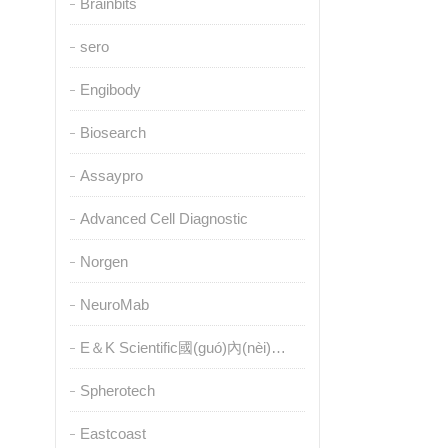
Brainbits
sero
Engibody
Biosearch
Assaypro
Advanced Cell Diagnostic
Norgen
NeuroMab
E＆K Scientific國(guó)內(nèi)授權(quán)代理
Spherotech
Eastcoast