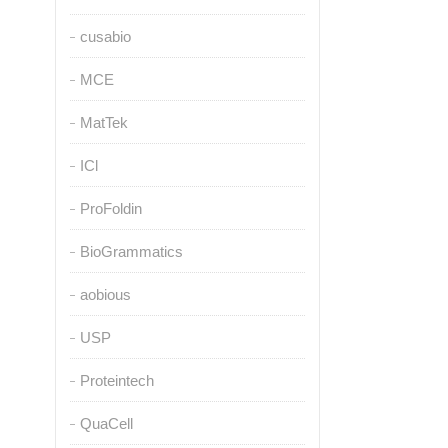
cusabio
MCE
MatTek
ICl
ProFoldin
BioGrammatics
aobious
USP
Proteintech
QuaCell