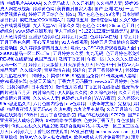
情
|
特级毛片AAAAAA
|
久久无码成人
|
久久只有精
|
久久精品人妻
|
婷婷9
成人网在线视频
|
婷婷黄色网
|
美臀自射自家人妻
|
国产 亚洲 在线
|
一区二
性爱视频在线
|
婷婷五月天综合色
|
操91
|
国产色色色色
|
99这里
|
日本啪
操日日射
|
疯狂做受XXXX高潮A片
|
狠狠做五月
|
激情综合网址
|
久久99激
色在线观看视频
|
女人天堂AV
|
日笨久久网
|
色色色.COM
|
26uuu色五月
|
婷综合
|
www.婷婷亚洲基地
|
伊人干综合
|
YJLZZJLZZ亚洲乱熟无码
|
精品
月天激情诱惑
|
亚洲影院婷婷色
|
婷婷五月天堂
|
色婷婷AV在线
|
丁香五月
五月丁香色色网
|
开心五月激情
|
91人在线观看
|
婷婷五月天激情综合深
爱爱动图
|
久久婷婷激情四射五月天
|
暴躁少女CSGO免费观看视频大全
|
26UUU精品一区二区c〇m
|
五月婷婷久久爱
|
九九无码
|
色五月婷色彩免
RE视频在线精品
|
色国产五月
|
激情丁香五月
|
午夜一区
|
久久久久久综合
无码一区二区
|
婷婷五月天激情五月天深爱五月天
|
97色97干
|
黄桃AV无
精品无码
|
久久综合爱
|
青草激情在线
|
婷综合
|
五月丁香婷婷伊人
|
婷婷激
九九热在线99
|
《蜘蛛女》梁铮1995
|
99热国品免费
|
91传媒无码人妻精
|
婷99视频在线
|
色欲天天综合
|
丁香六月无码播放
|
www.25五月婷婷
|
色综
玖
|
另类的婷婷
|
日本免费91
|
激情五月四色
|
丁香五月在线播放
|
性无码专
图片激情五月天
|
内射综合网
|
伊人影院久久网
|
久久综合婷婷
|
久久五月
婷激情六月视频
|
久久成人人妻
|
色婷婷九月综合
|
WWW夜夜
|
久久婷婷
99re思思热久久
|
六月色国内综合
|
a v色婷婷
|
《战争与艾拉》完整版
|
婷
碰
|
精品夜夜澡人妻无码AV
|
久热免费
|
九九这里有精品
|
久久五月综合
|
频在线观看
|
99热日
|
五月丁香综合影院
|
精品99在线观看
|
9797色
|
国产
亚洲亚洲人成综合网络
|
99噜噜噜在线播放
|
色婷婷丁香五月
|
春色激情
|
天堂
|
俺也去在线久久精品23欧美综合视频网站,丰满人妻一区二区三区在
月天
|
av婷婷六月丁香社区在线观看
|
AV亚洲在线
|
bukadeavzaixian
|
五
草草操操
|
嫩草AV久久伊人妇女超级A
|
欧美A级成人婬片免费看理论
|
琪