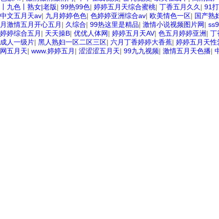
丨九色丨熟女|老版
|
99热99色
|
婷婷五月天综合蜜桃
|
丁香五月久久
|
91
中文五月天av
|
九月婷婷色色
|
色婷婷亚洲综合av
|
欧美情色一区
|
国产熟
月激情五月开心五月
|
久综合
|
99热这里是精品
|
激情小说视频图片网
|
ss
婷婷综合五月
|
天天操B
|
优优人体网
|
婷婷五月天AV
|
色五月婷婷亚洲
|
丁
成人一级片
|
黑人熟妇一区二区三区
|
六月丁香婷婷大香蕉
|
婷婷五月天性
网五月天
|
www.婷婷五月
|
涩涩涩五月天
|
99九九视频
|
激情五月天色播
|