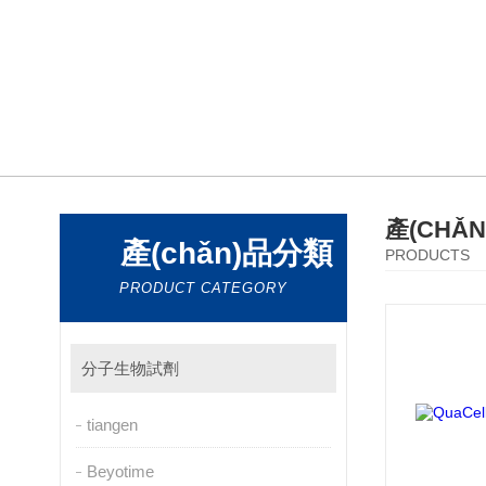
產(CHǍ
產(chǎn)品分類
PRODUCTS
PRODUCT CATEGORY
分子生物試劑
tiangen
Beyotime