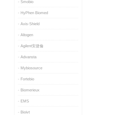
Smobio
HyPhen Biomed
Axis-Shield
Altogen
Agilent安捷倫
Advansta
Mybiosource
Fortebio
Biomerieux
EMS
Bioivt