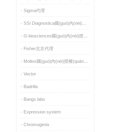
Sigma代理
SSI Diagnostica國(guó)內(nèi)授權(quán)代理
G-biosciences國(guó)內(nèi)授權(quán)代理
Fisher北京代理
Moltox國(guó)內(nèi)授權(quán)代理
Vector
Badrilla
Bangs labs
Expression system
Chromogenix