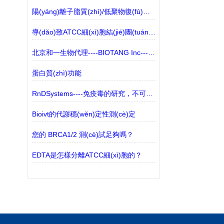
陽(yáng)離子脂質(zhì)/低聚物復(fù)合物的制備程序
導(dǎo)致ATCC細(xì)胞結(jié)團(tuán)的主要原因解讀
北京和一生物代理----BIOTANG Inc----產(chǎn)品介紹
蛋白質(zhì)功能
RnDSystems----免疫毒的研究，不可忽視的生物標(biāo)志物
Bioivt的代謝穩(wěn)定性測(cè)定
您的 BRCA1/2 測(cè)試足夠嗎？
EDTA是怎樣分離ATCC細(xì)胞的？