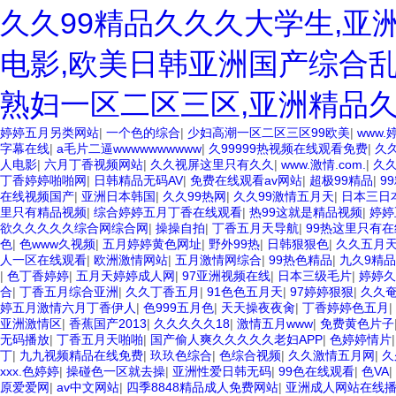
久久99精品久久久大学生,亚
电影,欧美日韩亚洲国产综合乱
熟妇一区二区三区,亚洲精品
婷婷五月另类网站
|
一个色的综合
|
少妇高潮一区二区三区99欧美
|
www.
字幕在线
|
a毛片二逼wwwwwwwwww
|
久99999热视频在线观看免费
|
久
人电影
|
六月丁香视频网站
|
久久视屏这里只有久久
|
www.激情.com.
|
久
丁香婷婷啪啪网
|
日韩精品无码AV
|
免费在线观看av网站
|
超极99精品
|
9
在线视频国产
|
亚洲日本韩国
|
久久99热网
|
久久99激情五月天
|
日本三日
里只有精品视频
|
综合婷婷五月丁香在线观看
|
热99这就是精品视频
|
婷婷
欲久久久久久综合网综合网
|
操操自拍
|
丁香五月天导航
|
99热这里只有
色
|
色www久视频
|
五月婷婷黄色网址
|
野外99热
|
日韩狠狠色
|
久久五月
人一区在线观看
|
欧洲激情网站
|
五月激情网综合
|
99热色精品
|
九久9精品
|
色丁香婷婷
|
五月天婷婷成人网
|
97亚洲视频在线
|
日本三级毛片
|
婷婷
合
|
丁香五月综合亚洲
|
久久丁香五月
|
91色色五月天
|
97婷婷狠狠
|
久久
婷五月激情六月丁香伊人
|
色999五月色
|
天天操夜夜肏
|
丁香婷婷色五月
|
亚洲激情区
|
香蕉国产2013
|
久久久久久18
|
激情五月www
|
免费黄色片子
无码播放
|
丁香五月天啪啪
|
国产偷人爽久久久久久老妇APP
|
色婷婷情片
丁
|
九九视频精品在线免费
|
玖玖色综合
|
色综合视频
|
久久激情五月网
|
久
xxx.色婷婷
|
操碰色一区就去操
|
亚洲性爱日韩无码
|
99色在线观看
|
色VA
|
原爱爱网
|
av中文网站
|
四季8848精品成人免费网站
|
亚洲成人网站在线