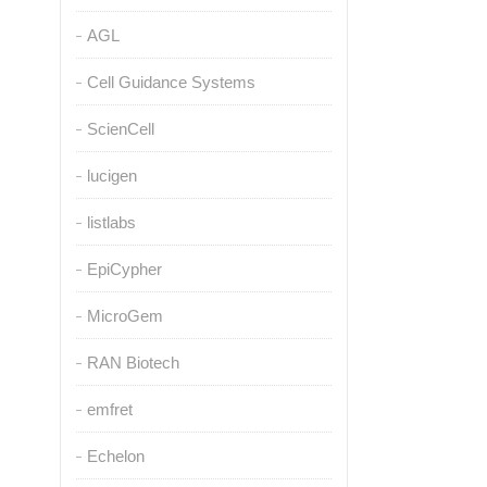
AGL
Cell Guidance Systems
ScienCell
lucigen
listlabs
EpiCypher
MicroGem
RAN Biotech
emfret
Echelon