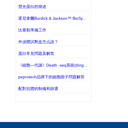
熒光蛋白的簡述
霍尼韋爾Burdick & Jackson™ BioSyn™ 溶劑和試劑 的特點
比塞勒準備工作
外泌體試劑盒怎么說？
蛋白常見問題及解答
《細胞—代謝》Death -seq系統(tǒng)能夠篩選細胞死亡途徑
peprotech品牌下的細胞因子問題解答
配對抗體的制備和篩選