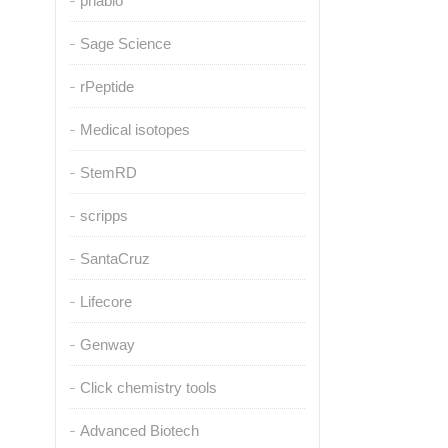
pnabio
Sage Science
rPeptide
Medical isotopes
StemRD
scripps
SantaCruz
Lifecore
Genway
Click chemistry tools
Advanced Biotech