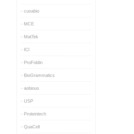
cusabio
MCE
MatTek
ICl
ProFoldin
BioGrammatics
aobious
USP
Proteintech
QuaCell