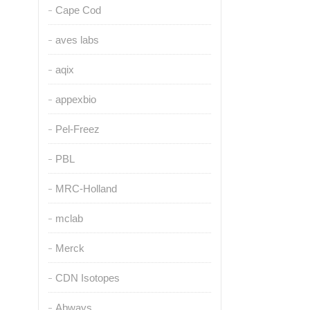
Cape Cod
aves labs
aqix
appexbio
Pel-Freez
PBL
MRC-Holland
mclab
Merck
CDN Isotopes
Abways