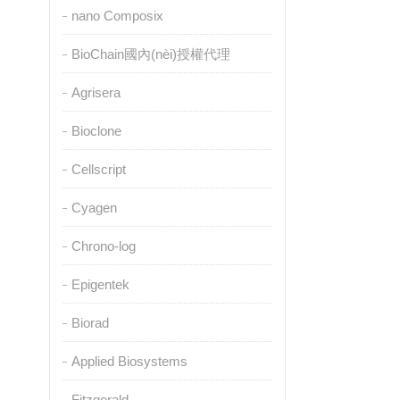
nano Composix
BioChain國內(nèi)授權代理
Agrisera
Bioclone
Cellscript
Cyagen
Chrono-log
Epigentek
Biorad
Applied Biosystems
Fitzgerald