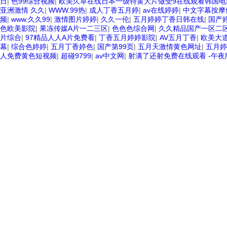
日
|
色99综合视频
|
欧美久草在线日本一级特黄大片做受9在线观看韩国电
亚洲激情 久久
|
WWW.99热
|
成人丁香五月婷
|
av在线婷婷
|
中文字幕按摩
频
|
www.久久99
|
激情图片婷婷
|
久久一伦
|
五月婷婷丁香日韩在线
|
国产
色欧美影院
|
果冻传媒A片一二三区
|
色色色综合网
|
久久精品国产一区二
片综合
|
97精品人人A片免费看
|
丁香五月婷婷影院
|
AV五月丁香
|
欧美大
幕
|
综合色婷婷
|
五月丁香婷色
|
国产第99页
|
五月天激情黄色网址
|
五月婷
人免费黄色短视频
|
超碰9799
|
av中文网
|
射满了还射免费在线观看 -午夜