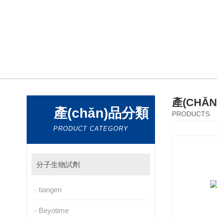
產(CHǍ
產(chǎn)品分類
PRODUCTS
PRODUCT CATEGORY
分子生物試劑
tiangen
Beyotime