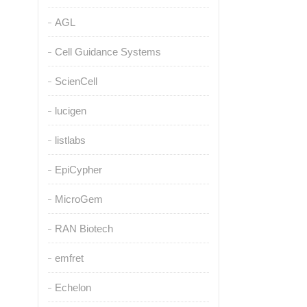
AGL
Cell Guidance Systems
ScienCell
lucigen
listlabs
EpiCypher
MicroGem
RAN Biotech
emfret
Echelon