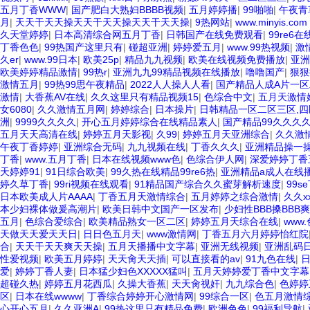
五月丁香WWW
|
国产肥白大熟妇BBBB视频
|
五月婷婷播
|
99啪啪
|
午夜青
月
|
天天干天天操天天干天天操天天干天天操
|
9热网站
|
www.minyis.
久天堂婷婷
|
日本高清综合网五月丁香
|
日韩国产在线免费观看
|
99re6
丁香色色
|
99热国产这里只有
|
碰超亚洲
|
婷婷爱五月
|
www.99热视频
|
激
久er
|
www.99日本
|
欧美25p
|
精品九九视频
|
欧美在线视频免费播放
|
亚洲
欧美婷婷精品激情
|
99热r
|
亚洲九九99精品视频在线播放
|
噜噜国产
|
狠狠
激情五月
|
99热99思午夜精品
|
2022人人操人人看
|
国产精品人成A片一区
激情
|
大香蕉AV在线
|
久久这里只有精品视频15
|
色综合中文
|
五月天激情
女6080
|
久久激情五月网
|
婷婷综合
|
日本操片
|
日韩精品一区二区三区,四
洲
|
9999久久久久
|
开心五月婷婷综合在线精品素人
|
国产精品99久久久
五月天天高清在线
|
婷婷五月天影视
|
久99
|
婷婷五月天亚洲综合
|
久久激
午夜丁香婷婷
|
亚洲综合无码
|
九九视频在线
|
丁香久久久
|
亚洲精品操一
丁香
|
www.五月丁香
|
日本在线视频www色
|
色综合伊人网
|
深爱婷婷丁香
天婷婷91
|
91日综合欧美
|
99久热在线精品99re6热
|
亚洲精品a成人在线
婷久草丁香
|
99ri视频在线观看
|
91精品国产综合久久蜜芽解析速度
|
99s
日本欧美成人片AAAA
|
丁香五月天激情综合
|
五月婷婷之综合激情
|
久久xx
本少妇裸体做爰高潮片
|
欧美日韩中文国产一区发布
|
少妇性BBB搡BBB
五月
|
色综合爱综合
|
欧美精品熟女一区二区
|
婷婷五月天综合在线
|
www
天做天天爱天天日
|
日日色五月天
|
www激情网
|
丁香五月六月婷婷怡红院
合
|
天天干天天爽天天操
|
五月天播播中文字幕
|
亚洲无线视频
|
亚洲乱码日
性爱视频
|
欧美五月婷婷
|
天天肏天天插
|
可以直接看的av
|
91九色在线
|
日
爱
|
婷婷丁香人妻
|
日本猛少妇色XXXXX猛叫
|
五月天婷婷爱丁香中文字幕
超碰久热
|
婷婷五月花西瓜
|
久操大香蕉
|
天天肏视奸
|
九九综合色
|
色婷婷
区
|
日本在线wwww
|
丁香综合婷婷开心激情网
|
99综合一区
|
色五月激情
心开心五月
|
久久亚洲A
|
99热这里只有精品免费
|
欧洲色色
|
99福利导航
|