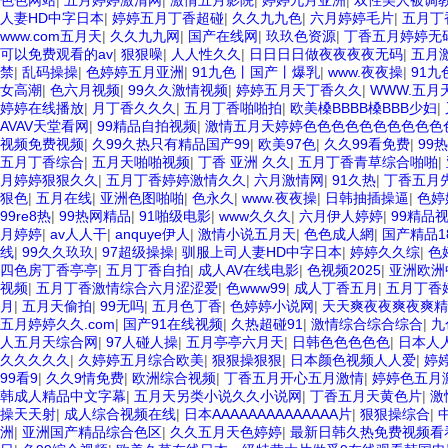
色色网站
|
五月婷婷激清网
|
激情五月影院
|
婷婷九月亚洲
|
双性美人被调
人妻HD中字日本
|
婷婷五月丁香超碰
|
久久九九色
|
六月婷婷毛片
|
五月丁
www.com五月天
|
久久九九网
|
国产在线网
|
玖玖色资源
|
丁香五月婷婷无码
可以免费观看的av
|
狠狠噪
|
人人性久久
|
日日日日做夜夜夜夜无码
|
五月
禁
|
乱码操操
|
色婷婷五月亚洲
|
91九色丨国产丨爆乳
|
www.夜夜操
|
91
女高潮
|
色六月视频
|
99久久激情视频
|
婷婷五月天丁香久久
|
WWW.五月天
婷婷在线播放
|
月丁香久久久
|
五月丁香啪啪拍
|
欧美槡BBBB槡BBB少妇
|
AVAV天堂看网
|
99精品自拍视频
|
激情五月天婷婷色色色色色色色色色色
视频免费视频
|
久99久热只有精品国产99
|
欧美97色
|
久久99看免费
|
99
五月丁香综合
|
五月天啪啪视频
|
丁香 亚洲 久久
|
五月丁香青草综合啪啪
|
月婷婷狠狠久久
|
五月丁香婷婷激情久久
|
六月激情网
|
91久热
|
丁香五月
狠色
|
五月在线
|
亚洲色图啪啪
|
色永久
|
www.夜夜操
|
日韩抽插操逼
|
色婷
99re8热
|
99热网精品
|
91啪级电影
|
www久久久
|
六月伊人婷婷
|
99精品
月婷婷
|
av人人干
|
anquye伊人
|
激情小说五月天
|
色色成人網
|
国产精品1
线
|
99久久玖玖
|
97超级操操
|
驯服上司人妻HD中字日本
|
婷婷久久综
|
色
四色房丁香亭亭
|
五月丁香自拍
|
成人AV在线电影
|
色视频2025
|
亚洲欧洲
视频
|
五月丁香激情综合六月涩涩爱
|
色www99
|
成人丁香五月
|
五月丁香
月
|
五月天偷拍
|
99无吗
|
五月色丁香
|
色婷婷小说网
|
天天爽夜夜爽夜爽精
五月婷婷久久.com
|
国产91在线视频
|
久热超碰91
|
激情综合综合综合
|
九
人五月天综合网
|
97人碰人操
|
五月亭亭六月天
|
日韩色色色色色
|
日本人
久久久久久
|
久婷婷五月综合欧美
|
狠狠操狠狠
|
日本颜色视频人人爱
|
婷
99看9
|
久久9情免费
|
欧洲综合视频
|
丁香五月开心五月激情
|
婷婷色五月
韩成人精品中文字幕
|
五月天另类小说久久小说网
|
丁香五月天黄色片
|
激
操天天射
|
成人综合视频在线
|
日本AAAAAAAAAAAAAA片
|
狠狠操综合
|
洲
|
亚洲国产精品综合色区
|
久久五月天色婷婷
|
最新日韩久热免费视频看