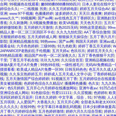
合网
|
99视频色在线观看
|
嫩BBB搡BBB搡BBB四川
|
日本人妻伦在线中文
婷综合久久
|
一二线视频 另类
|
久久五月婷婷电影
|
婷婷五月天综合AV
|
操
亚洲
|
www.97干视频
|
色播播婷婷
|
波多婷婷久久
|
天天日,夜夜爽
|
婷婷综
www久久艹
|
99视频网
|
国产av网
|
av在线色五月丁香婷区久
|
亚洲熟妇无
香蕉
|
久久刺激网
|
久9视频免费播放
|
欧美VA视频
|
天天色天天日
|
五月天
婷婷缴情欧美
|
五月婷婷六月激情
|
久热2025无码
|
99热这里是精品
|
99
精品人妻一区二区三区四区不卡在
|
久久九九怡红院
|
AA丁香综合激情
|
国
天狠狠婷婷在线
|
五月天婷婷成人网
|
狠狠操天天操综合
|
五月丁香六月片
影院
|
亚洲精品视频在线
|
99热www.
|
国产av网
|
韩国天天婷婷
|
亚洲av
观看金桔
|
六月色色婷婷
|
三级99热
|
91九色欧美
|
婷婷丁香五月天婷婷
|
W
JAPANRCEP老熟妇乱子伦视频
|
五月天婷a
|
色玖玖玖
|
婷婷五月天久久
|
99热精品观看
|
精品国产AV色一区二区深夜久久
|
五月丁香色狠狠干大屄
千里
|
丁香五月手机在线
|
玖玖九九99
|
久久综合首页
|
亚洲精品视频在线
|
体做A爰片毛片A片免费
|
99热99在线
|
一级性感毛片
|
无码AV免费精品
摸摸看看
|
欧美成人精品A片免费一区99
|
日韩无码色色
|
色五月久久成人
视频
|
久久东京热婷婷五月
|
婷婷成人五月天成人文学小说
|
丁香婷婷精品
线
|
五月天激情国产综合婷婷婷
|
91视频五月丁香
|
五月婷婷综合在线观看
美女被插视频
|
色婷婷色综合久久精品V
|
播播网色播播
|
色久女
|
九九久热
AV
|
色5月婷婷
|
五月开心六月婷婷在线播放网站
|
亚洲午夜av
|
91凹凸在
亚洲综合成人网站
|
91色欲综合
|
性爱111111
|
久久涩视频
|
色婷婷8
|
欧美
无码区婷婷五月花开
|
日本久久婷婷
|
中文字幕，综合，91
|
97色啪
|
人人
五月琪琪
|
人人爱国产
|
大香蕉久久
|
五月天开心网
|
全部老头和老太XXXX
久久久久久
|
在线99热
|
中文字幕日本最新乱码视频
|
日本少妇裸体做爰高
月丁香六月婷婷综合网
|
五月色婷婷激情
|
婷婷六月久久综合导航
|
婷婷久