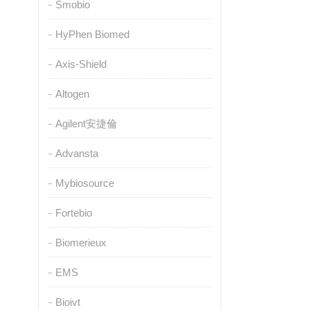
Smobio
HyPhen Biomed
Axis-Shield
Altogen
Agilent安捷倫
Advansta
Mybiosource
Fortebio
Biomerieux
EMS
Bioivt