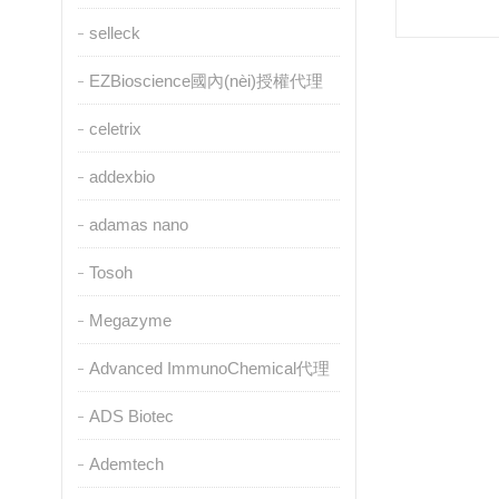
selleck
EZBioscience國內(nèi)授權代理
celetrix
addexbio
adamas nano
Tosoh
Megazyme
Advanced ImmunoChemical代理
ADS Biotec
Ademtech