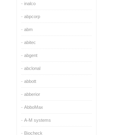
inalco
abpcorp
abm
abitec
abgent
abclonal
abbott
abberior
AbboMax
A-M systems
Biocheck