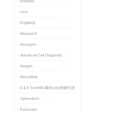
Brainbits
sero
Engibody
Biosearch
Assaypro
Advanced Cell Diagnostic
Norgen
NeuroMab
E＆K Scientific國內(nèi)授權代理
Spherotech
Eastcoast