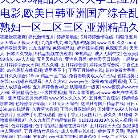
电影,欧美日韩亚洲国产综合乱
熟妇一区二区三区,亚洲精品
夜夜操夜夜爽
|
操比激情五月
|
婷婷基地爱
|
5月婷婷激情在线
|
狠狠做五月
天天舔天天摸天天射
|
九九99九九99九九99视频网
|
www.久9
|
久久caop
|
婷婷亚洲天堂
|
九九热精品
|
色婷精品91
|
婷婷综合视频
|
色深爱五月
|
天天
人
|
日本久久视频
|
9精品视频在线观看
|
98热精品
|
成人无码中文
|
色欧美
99热久
|
AV人人操
|
五月天色综合
|
亚洲色另类
|
婷婷天天日婷婷
|
一起草a
五月婷婷综合天天操
|
成人久碰
|
五月婷婷色情
|
婷婷天堂综合网
|
丁香色五
影
|
99色最新在线视频
|
逼里香不卡
|
丁香五月婷婷在线
|
超碰免费大香蕉
|
五月久久综合
|
26uuu精品一区二区
|
免费看欧美成人A片无码
|
色婷另类
|
在线
|
co超碰在线观看
|
伊人久热91
|
www.yw色
|
免费99情趣网视频
|
天天
洲人成综合网络
|
五月婷婷色色网址
|
秋霞电影一级黄
|
www夜夜操wwwco
人99
|
亚洲精品色色
|
一级性爱视频
|
可以直接看的av
|
www,99热在线观看
幕
|
亚洲综合五月天婷婷
|
www.99久久久久99
|
五月色丁香综合
|
婷婷综
啪啪网
|
色婷婷综合影院
|
五月天天天综合
|
这里只有国产精品在线
|
日日.
26uuu在线观看
|
久青草大香蕉
|
丁香六月亚洲综合
|
国外亚洲成AV人片在
色影片,
|
亚洲热手机在线观看
|
激情丁香五月天图片
|
性爱久久
|
91碰碰
|
噜狠狠狠狠97
|
久久九九国产精品怡红院
|
91919191919久久成人视频
|
合网
|
色婷婷超碰
|
色丁香影院
|
超碰在线网站9
|
五月婷婷天天色
|
狠狠操
伊人网啪啪
|
五月激情六月综合
|
成人免费在线电影
|
婷婷五月天网
|
毛片
视频网
|
02kkkk
|
99热欲
|
xxx日本东京热
|
粉嫩AV久久一区二区三区
|
九九