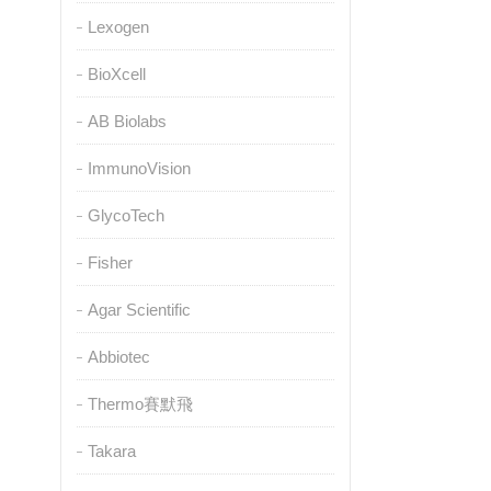
Lexogen
BioXcell
AB Biolabs
ImmunoVision
GlycoTech
Fisher
Agar Scientific
Abbiotec
Thermo賽默飛
Takara