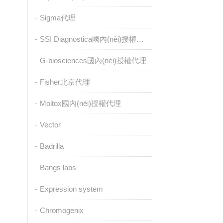
Sigma代理
SSI Diagnostica國內(nèi)授權代理
G-biosciences國內(nèi)授權代理
Fisher北京代理
Moltox國內(nèi)授權代理
Vector
Badrilla
Bangs labs
Expression system
Chromogenix