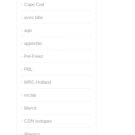
Cape Cod
aves labs
aqix
appexbio
Pel-Freez
PBL
MRC-Holland
mclab
Merck
CDN Isotopes
Abways