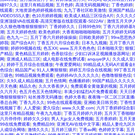
碰97久久
|
这里只有精品视频
|
五月色婷
|
高清无码视频网址
|
丁香色婷婷
|
线观看
|
大地资源色婷婷视频在线
|
九九丁香社区欧美激情
|
亚洲国产精品
VIDEOSSS人妻
|
色10月婷婷视频
|
欧美成人精品三区综合A片
|
久久久久
亚洲顶级VA在线观看-高清完整版在线影院观看-S022AV
|
激情五月天伊人
久久狠色噜噜狠狠狠狠97
|
丁香婷婷久久
|
日韩99色99
|
丁香六月婷婷基
潮
|
五月天婷婷色情
|
欧美色婷婷
|
大香蕉啪啪啪啪啪啪
|
五月天婷婷无码
品
|
色九九一二
|
五月丁香六月婷婷操操操
|
日韩欧美婷婷丁
|
99re思思热
婷我
|
国产综合A片
|
丁香五月六月综合欧美
|
日本九九视频
|
五月丁香六月
狠狠
|
婷婷99视频在线
|
色五XX
|
www.五月天色色色
|
日本啪啪天堂
|
狠狠
产精品
|
黄色精品五月婷婷
|
色香欲综合
|
少妇口诉沐足视频播放器网址
|
网
|
亚洲成人精品三区
|
成人电影在线免费试看
|
anquye伊人
|
久久成人亚
人
|
婷婷干五月综合在线播放
|
午夜爱爱网站
|
99精品成人无码A片观看金
色综合
|
精品国产a
|
91人人爽狠狠狠
|
婷婷五月综合在线视频
|
99丁香五
三级色
|
99精品视频免费观看
|
色婷婷AV久久久久久久
|
色噜噜狠狠色综
|
区
|
久9久成人精品视频
|
五月色情网
|
色播播婷婷
|
99国产精品久久久久
月天色播
|
精品久色
|
久久大香蕉伊人
|
免费观看全黄做爰的视频
|
五月婷婷
久六月天
|
色五月色五天色情网址
|
丰满少妇猛烈A片免费看观看
|
天天日
噜狠狠狠狠97
|
站长推荐无码播放
|
色婷大香蕉
|
夜夜嗨一区二区三区直
香总合网
|
丁香九月久久
|
99色在线观看视频
|
亚洲欧美日韩另类
|
丁香性
线视频丁香
|
人人爱操
|
爱久综合
|
www.久久爱.com
|
六月丁香婷婷综合影
这里只有精品视频
|
午夜九九电影
|
丁香五月婷婷六月婷
|
五月天丁香啪啪
六月停停停
|
婷婷欠久少妇
|
男人大jjc女人免费视频
|
五月香婷婷
|
五月天
99在线免费观看
|
免费精品99
|
亚洲无AV在线中文字幕
|
精品人妻伦九区久
人成综合网络
|
激情久久久
|
五月婷三级片
|
丁香av网
|
色婷婷文字幕
|
五月