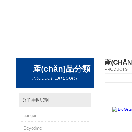
產(CHǍ
產(chǎn)品分類
PRODUCTS
PRODUCT CATEGORY
分子生物試劑
tiangen
Beyotime