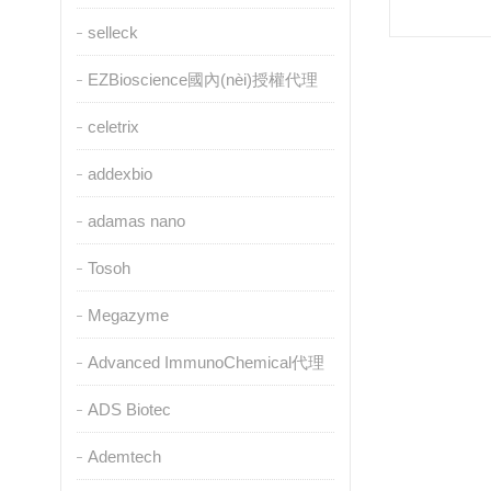
selleck
EZBioscience國內(nèi)授權代理
celetrix
addexbio
adamas nano
Tosoh
Megazyme
Advanced ImmunoChemical代理
ADS Biotec
Ademtech