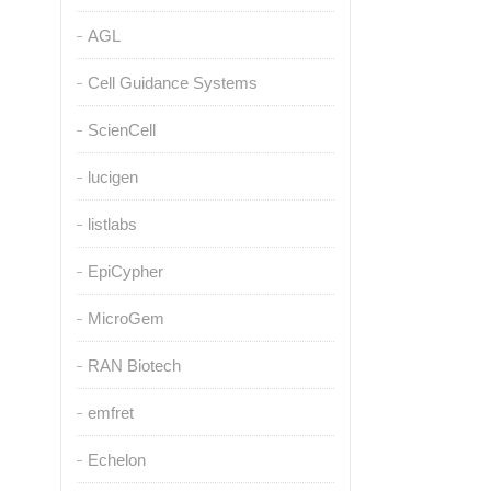
AGL
Cell Guidance Systems
ScienCell
lucigen
listlabs
EpiCypher
MicroGem
RAN Biotech
emfret
Echelon