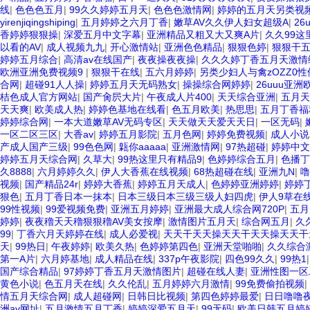
线
|
色色色五月
|
99久久婷婷五月天
|
色色色激情网
|
婷婷的五月天另类视
yirenjiqingshiping
|
五月婷婷之六月丁香
|
嫩草AV久久伊人妇女超级A
|
26
香婷婷狠狠操
|
深爱五月中文字幕
|
亚洲精品又粗又大又爽A片
|
久久99这
以看的AV
|
成人视频九九
|
开心激情站
|
亚洲色色精品
|
狠狠色婷
|
狠狠干
婷婷五月综合
|
高清av在线国产
|
夜夜操夜夜操
|
久久久婷丁香五月天激情
欧洲亚洲免费视频9
|
狠狠干在线
|
五六月婷婷
|
另类少妇人与禽zOZZ0性
合网
|
超碰91人人操
|
婷婷五月天无码熟女
|
操操综合网婷婷
|
26uuu亚洲
桔色成人官方网站
|
国产肏屄大片
|
午夜成人片400
|
天天综合亚洲
|
五月天
天天爽
|
欧美成人热
|
婷婷色基地在线看
|
色五月欧美
|
热思思
|
五月丁香福
婷婷综合网
|
一本大道嫩草AV无码专区
|
天天做天天爱天天日
|
一区无码
|
一区二区三区
|
大香av
|
婷婷五月影院
|
五月色网
|
婷婷免费视频
|
成人小说
产成人国产三级
|
99色色网
|
甈你aaaaa
|
亚洲激情网
|
97热超碰
|
婷婷中文
婷婷五月天综合网
|
久草大
|
99热这里只有精品9
|
色婷婷综合五月
|
色播丁
久8888
|
六月婷婷久久
|
伊人大香蕉在线视频
|
68热超碰在线
|
亚洲九N
|
噜
视频
|
国产精品24r
|
婷婷大香蕉
|
婷婷五月天成人
|
色婷婷亚洲婷婷
|
婷婷丁
狠色
|
五月丁香日本一抹本
|
日本三级日本三级三级人妇四虎
|
伊人9草在
99性视频
|
99爱视频免费
|
亚洲五月婷婷
|
亚洲最大成人综合网720P
|
五月
婷婷
|
夜夜穞天天穞狠狠穞AV美女按摩
|
激情图片五月天
|
综合网五月
|
久
99
|
丁香六月天婷婷在线
|
成人必爱视
|
天天干天天操天天干天天操天天干
天
|
99热日
|
午夜婷婷
|
欧美久热
|
色婷婷第四色
|
亚洲天堂啪啪
|
久久综合
第一A片
|
六月婷基地
|
成人精品在线
|
337p午夜影院
|
四色99久久
|
99热1
国产综合精品
|
97婷婷丁香五月天激情图片
|
超碰在线人妻
|
亚洲性图一区
黄色小说
|
色五月天在线
|
久久伦乱
|
五月婷婷六月激情
|
99免费偷拍视频
|
情五月天综合网
|
成人超碰网
|
日韩日比视频
|
第四色婷婷最爱
|
日日噜噜
洲av网址
|
五月激情五月丁香
|
婷婷深爱五月天
|
99无码
|
欧美日韩五月婷