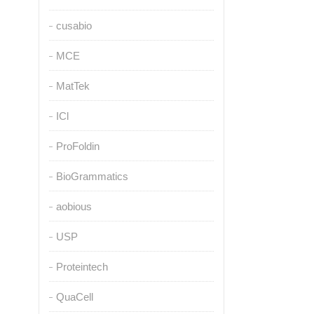
cusabio
MCE
MatTek
ICl
ProFoldin
BioGrammatics
aobious
USP
Proteintech
QuaCell