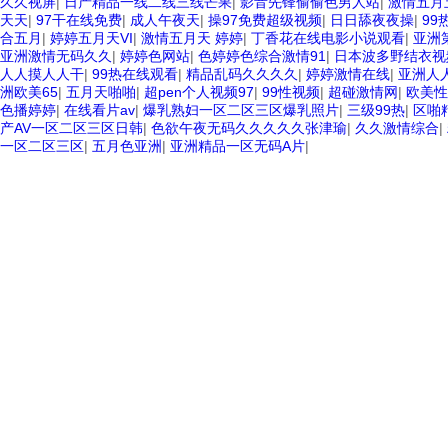
久久视屏
|
日产精品一线二线三线芒果
|
影音先锋偷偷色男人站
|
激情五月
天天
|
97干在线免费
|
成人午夜天
|
操97免费超级视频
|
日日舔夜夜操
|
99
合五月
|
婷婷五月天VI
|
激情五月天 婷婷
|
丁香花在线电影小说观看
|
亚洲
亚洲激情无码久久
|
婷婷色网站
|
色婷婷色综合激情91
|
日本波多野结衣视
人人摸人人干
|
99热在线观看
|
精品乱码久久久久
|
婷婷激情在线
|
亚洲人
洲欧美65
|
五月天啪啪
|
超pen个人视频97
|
99性视频
|
超碰激情网
|
欧美性
色播婷婷
|
在线看片av
|
爆乳熟妇一区二区三区爆乳照片
|
三级99热
|
区啪
产AV一区二区三区日韩
|
色欲午夜无码久久久久久张津瑜
|
久久激情综合
|
一区二区三区
|
五月色亚洲
|
亚洲精品一区无码A片
|