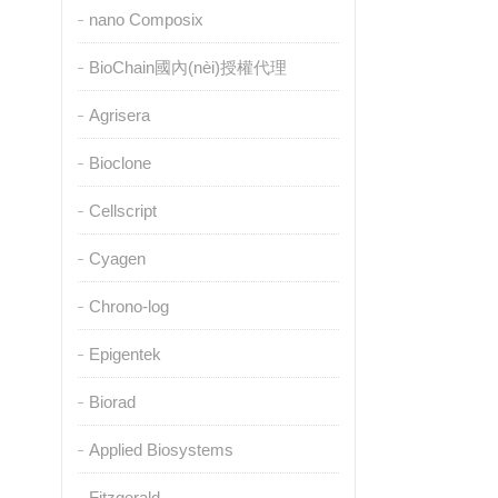
nano Composix
BioChain國內(nèi)授權代理
Agrisera
Bioclone
Cellscript
Cyagen
Chrono-log
Epigentek
Biorad
Applied Biosystems
Fitzgerald