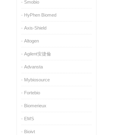
Smobio
HyPhen Biomed
Axis-Shield
Altogen
Agilent安捷倫
Advansta
Mybiosource
Fortebio
Biomerieux
EMS
Bioivt