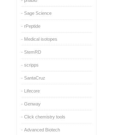
pnabio
Sage Science
rPeptide
Medical isotopes
StemRD
scripps
SantaCruz
Lifecore
Genway
Click chemistry tools
Advanced Biotech