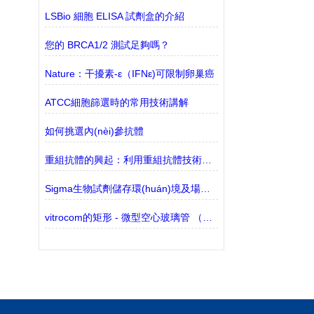
LSBio 細胞 ELISA 試劑盒的介紹
您的 BRCA1/2 測試足夠嗎？
Nature：干擾素-ε（IFNε)可限制卵巢癌
ATCC細胞篩選時的常用技術講解
如何挑選內(nèi)參抗體
重組抗體的興起：利用重組抗體技術的優(yōu)勢
Sigma生物試劑儲存環(huán)境及場所解析
vitrocom的矩形 - 微型空心玻璃管 （包含3530-50有現(xiàn)貨）的介紹