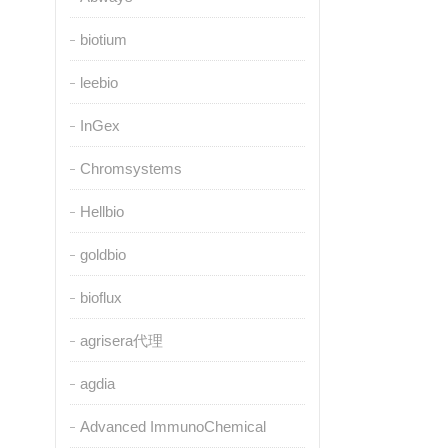
biotium
leebio
InGex
Chromsystems
Hellbio
goldbio
bioflux
agrisera代理
agdia
Advanced ImmunoChemical