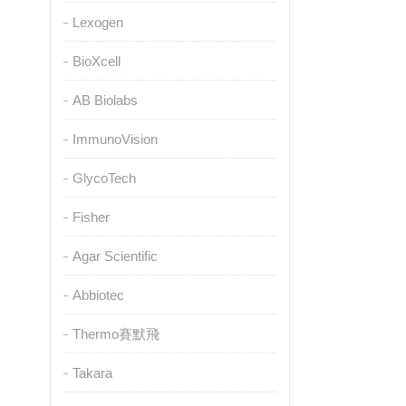
Lexogen
BioXcell
AB Biolabs
ImmunoVision
GlycoTech
Fisher
Agar Scientific
Abbiotec
Thermo賽默飛
Takara