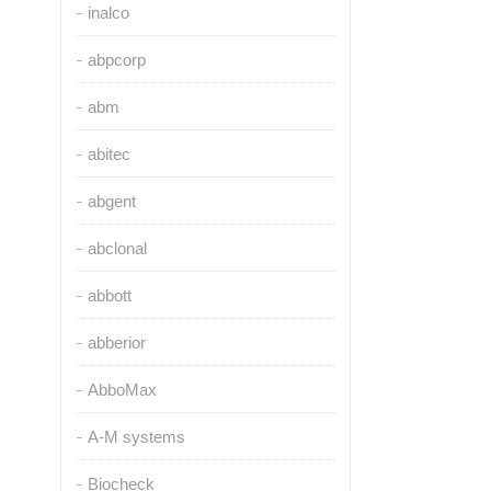
inalco
abpcorp
abm
abitec
abgent
abclonal
abbott
abberior
AbboMax
A-M systems
Biocheck