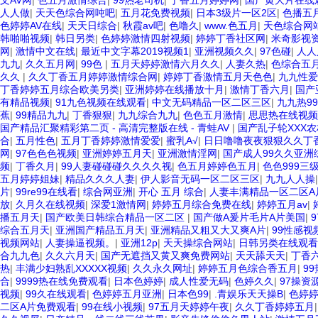
文AV网
|
色五月激情综合
|
99热老司机
|
丁香五月婷婷网
|
国产黄大片在线
人人做
|
天天色综合网吨吧
|
五月花免费视频
|
日本3级片一区2区
|
色播五
色婷婷AV在线
|
天天日综合
|
秋霞av吧
|
色噜久
|
www.色五月
|
天色综合网
韩啪啪视频
|
韩日另类
|
色婷婷激情四射视频
|
婷婷丁香社区网
|
米奇影视
网
|
激情中文在线
|
最近中文字幕2019视频1
|
亚洲视频久久
|
97色碰
|
人人
九九
|
久久五月网
|
99色
|
五月天婷婷激情六月久久
|
人妻久热
|
色综合五
久久
|
久久丁香五月婷婷激情综合网
|
婷婷丁香激情五月天色色
|
九九性爱
丁香婷婷五月综合欧美另类
|
亚洲婷婷在线播放十月
|
激情丁香六月
|
国产
有精品视频
|
91九色视频在线观看
|
中文无码精品一区二区三区
|
九九热9
蕉
|
99精品九九
|
丁香狠狠
|
九九综合九九
|
色色五月激情
|
思思热在线视频
国产精品汇聚精彩第二页 - 高清完整版在线 - 青蛙AV
|
国产乱子轮XXX农
合
|
五月性色
|
五月丁香婷婷激情爱爱
|
蜜乳A√
|
日日噜噜夜夜狠狠久久丁
网
|
97色色色视频
|
亚洲婷婷五月天
|
亚洲激情淫网
|
国产成人99久久亚洲
频
|
丁香久月
|
99人妻碰碰碰久久久久视
|
色五月婷婷色五月
|
色色999三
五月婷婷姐妹
|
精品久久久人妻
|
伊人影音无码一区二区三区
|
九九人人操
片
|
99re99在线看
|
综合网亚洲
|
开心 五月 综合
|
人妻丰满精品一区二区A
放
|
久月久在线视频
|
深爱1激情网
|
婷婷五月综合免费在线
|
婷婷五月av
|
播五月天
|
国产欧美日韩综合精品一区二区
|
国产做A爰片毛片A片美国
|
综合五月天
|
亚洲国产精品五月天
|
亚洲精品又粗又大又爽A片
|
99性感视
视频网站
|
人妻操逼视频。
|
亚洲12p
|
天天操综合网站
|
日韩另类在线观看
合九九色
|
久久六月天
|
国产无遮挡又黄又爽免费网站
|
天天舔天天
|
丁香
热
|
丰满少妇熟乱XXXXX视频
|
久久永久网址
|
婷婷五月色综合香五月
|
99
合
|
9999热在线免费观看
|
日本色婷婷
|
成人性爱无码
|
色婷久久
|
97操资
视频
|
99久在线观看
|
色婷婷五月亚洲
|
日本色99
|
.青娱乐天天操B
|
色婷
二区A片免费观看
|
99在线小视频
|
97五月天婷婷午夜
|
久久丁香婷婷五月