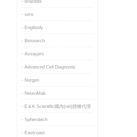
Brainbits
sero
Engibody
Biosearch
Assaypro
Advanced Cell Diagnostic
Norgen
NeuroMab
E＆K Scientific國內(nèi)授權代理
Spherotech
Eastcoast