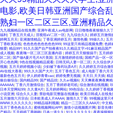
电影,欧美日韩亚洲国产综合乱
熟妇一区二区三区,亚洲精品
九九视频精品在线免费
|
亚洲午夜成人av电影网
|
日日噜噜夜夜狠狠久久
福利
|
丁香五月天成人
|
淫视馆aV二区一区
|
九九综合久久
|
婷婷五月激情
婷网五月天
|
亚洲激情精品
|
丁香亚洲婷婷五月
|
激情色播
|
99操久久
|
五月
丁香欧美在线
|
色色色色色色色色色999
|
99这里只有精品视频免费
|
色婷
狠爱
|
精品99*
|
91久久国产自产拍夜夜91久久精品文字>91麻豆精品国产
成人视频
|
夜夜嗨一区二区三区直播内容
|
婷婷五月天狠狠搞干
|
五月婷婷
区二区
|
国产做A爰片毛片A片美国
|
五月激情婷婷在线
|
国精产品一区一区
开心色色网
|
9色在线视频精品观看
|
日韩无码人妻一区二区
|
久久综合伊人
视频
|
五月天婷婷视频小说
|
少妇被下春药玩弄A片
|
久久婷婷五月综合激
AV在线大香蕉
|
99久久久国产大片
|
五月丁香色五月
|
成人电影丁香六月
最新色色五月天
|
伊人婷婷青青cao
|
婷婷免费无视频
|
天天日,天天插
|
精
偷自偷综合
|
国内精品99
|
国产精品丝
|
久久er视频6
|
天天爽夜夜爽夜爽精
AAAAAA
|
丁香六月激情综合
|
五月丁香婷婷老司机
|
综合激情在线视频
|
日本天堂网站99
|
久久黄A片
|
五月婷婷网站
|
99色综合
|
久久婷婷丁香视
小说亚洲
|
综合久久人妻
|
禁欲电影完整版在线播放
|
欧美日韩成人在线免
五月激情六月宗合
|
日本欧美成人片AAAA
|
激情久久丁香
|
99视频这里只
WWW.久久久久久久
|
99精品福利视频
|
精品一二三区久久AAA片
|
中文精
五月丁香色色去久久
|
蜜桃视频网站APP
|
激情小说视频图片网
|
影音先锋
产精品
|
五月婷婷丁香啪啪
|
日本一道久久
|
91久久久久久久
|
夜夜操狠狠