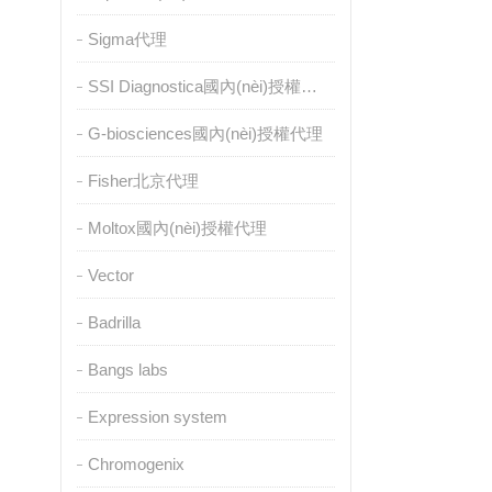
Sigma代理
SSI Diagnostica國內(nèi)授權代理
G-biosciences國內(nèi)授權代理
Fisher北京代理
Moltox國內(nèi)授權代理
Vector
Badrilla
Bangs labs
Expression system
Chromogenix