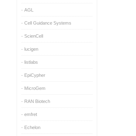
AGL
Cell Guidance Systems
ScienCell
lucigen
listlabs
EpiCypher
MicroGem
RAN Biotech
emfret
Echelon