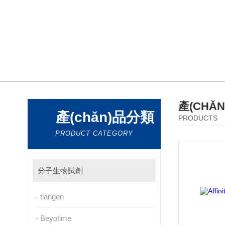
產(CHǍ
產(chǎn)品分類
PRODUCTS
PRODUCT CATEGORY
分子生物試劑
tiangen
Beyotime