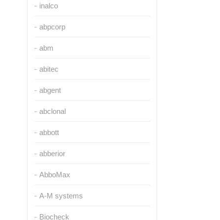
inalco
abpcorp
abm
abitec
abgent
abclonal
abbott
abberior
AbboMax
A-M systems
Biocheck