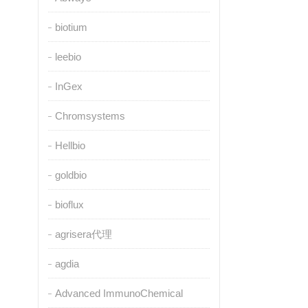
biotium
leebio
InGex
Chromsystems
Hellbio
goldbio
bioflux
agrisera代理
agdia
Advanced ImmunoChemical