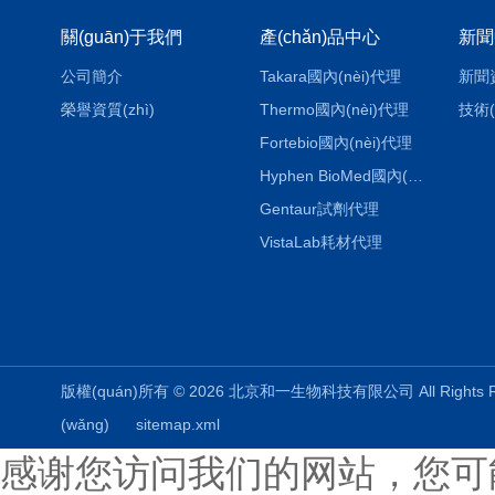
關(guān)于我們
產(chǎn)品中心
新聞
公司簡介
Takara國內(nèi)代理
新聞
榮譽資質(zhì)
Thermo國內(nèi)代理
技術(
Fortebio國內(nèi)代理
Hyphen BioMed國內(nèi)代理
Gentaur試劑代理
VistaLab耗材代理
版權(quán)所有 © 2026 北京和一生物科技有限公司 All Rights
(wǎng)
sitemap.xml
感谢您访问我们的网站，您可