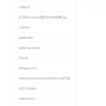
selleck
EZBioscience國內(nèi)授權(quán)代理
celetrix
addexbio
adamas nano
Tosoh
Megazyme
Advanced ImmunoChemical代理
ADS Biotec
Ademtech