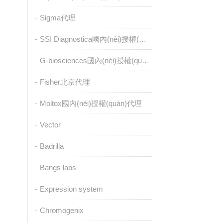
Sigma代理
SSI Diagnostica國內(nèi)授權(quán)代理
G-biosciences國內(nèi)授權(quán)代理
Fisher北京代理
Moltox國內(nèi)授權(quán)代理
Vector
Badrilla
Bangs labs
Expression system
Chromogenix