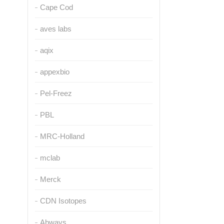
Cape Cod
aves labs
aqix
appexbio
Pel-Freez
PBL
MRC-Holland
mclab
Merck
CDN Isotopes
Abways