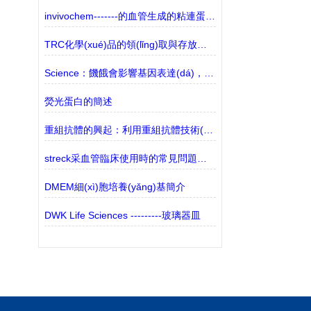
invivochem-------的血管生成的粘連蛋白激酶
TRC化學(xué)品的領(lǐng)取與存放說明
Science：饑餓會影響基因表達(dá)，從而影響攝食行為和衰老
熒光蛋白的簡述
重組抗體的興起：利用重組抗體技術(shù)的優(yōu)勢
streck采血管臨床使用時的常見問題分析
DMEM細(xì)胞培養(yǎng)基簡介
DWK Life Sciences ---------玻璃器皿