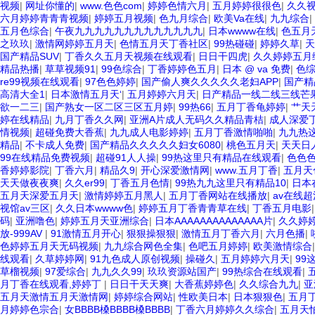
视频
|
网址你懂的
|
www.色色com
|
婷婷色情六月
|
五月婷婷很很色
|
久久
六月婷婷青青青视频
|
婷婷五月视频
|
色九月综合
|
欧美Va在线
|
九九综合
|
五月色综合
|
午夜九九九九九九九九九九九九九
|
日本wwww在线
|
色五月
之玖玖
|
激情网婷婷五月天
|
色情五月天丁香社区
|
99热碰碰
|
婷婷久草
|
天
国产精品SUV
|
丁香久久五月天视频在线观看
|
日日干四虎
|
久久婷婷五月
精品热播
|
草草视频91
|
99色综合
|
丁香婷婷色五月
|
日本 @ va 免费
|
色
re99视频在线观看
|
97色色婷婷
|
国产偷人爽久久久久久老妇APP
|
国产精
高清大全1
|
日本激情五月天‘
|
五月婷婷六月天
|
日产精品一线二线三线芒
欲一二三
|
国产熟女一区二区三区五月婷
|
99热66
|
五月丁香龟婷婷
|
艹天
婷在线精品
|
九月丁香久久网
|
亚洲A片成人无码久久精品青桔
|
成人深爱
情视频
|
超碰免费大香蕉
|
九九成人电影婷婷
|
五月丁香激情啪啪
|
九九热
精品
|
不卡成人免费
|
国产精品久久久久久妇女6080
|
桃色五月天
|
天天日
99在线精品免费视频
|
超碰91人人操
|
99热这里只有精品在线观看
|
色色
香婷婷影院
|
丁香六月
|
精品久9
|
开心深爱激情网
|
www.五月丁香
|
五月天
天天做夜夜爽
|
久久er99
|
丁香五月色情
|
99热九九这里只有精品10
|
日本
五月天深爱五月天
|
激情婷婷五月黑人
|
五月丁香网站在线播放
|
av在线
视馆av三区
|
久久日本wwww色
|
婷婷五月丁香青青草在线
|
丁香五月电影
码
|
亚洲噜色
|
婷婷五月天亚洲综合
|
日本AAAAAAAAAAAAAA片
|
久久婷
放-999AV
|
91激情五月开心
|
狠狠操狠狠
|
激情五月丁香六月
|
六月色播
|
色婷婷五月天无码视频
|
九九综合网色全集
|
色吧五月婷婷
|
欧美激情综合
线观看
|
久草婷婷网
|
91九色成人原创视频
|
操碰久
|
五月婷婷六月天
|
99
草榴视频
|
97爱综合
|
九九久久99
|
玖玖资源站国产
|
99热综合在线观看
|
月丁香在线观看,婷婷丁
|
日日干天天爽
|
大香蕉婷婷色
|
久久综合九九
|
亚
五月天激情五月天激情网
|
婷婷综合网站
|
性欧美日本
|
日本狠狠色
|
五月
月婷婷色宗合
|
女BBBB槡BBBB槡BBBB
|
丁香六月婷婷久久综合
|
五月天