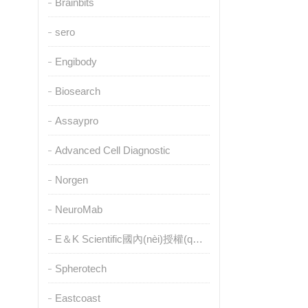
Brainbits
sero
Engibody
Biosearch
Assaypro
Advanced Cell Diagnostic
Norgen
NeuroMab
E＆K Scientific國內(nèi)授權(quán)代理
Spherotech
Eastcoast