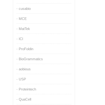
cusabio
MCE
MatTek
ICl
ProFoldin
BioGrammatics
aobious
USP
Proteintech
QuaCell