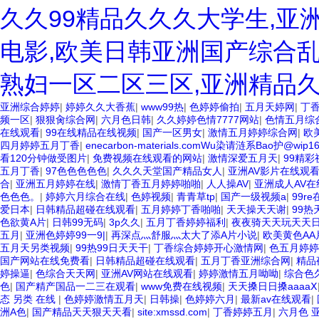
久久99精品久久久大学生,亚
电影,欧美日韩亚洲国产综合乱
熟妇一区二区三区,亚洲精品
亚洲综合婷婷
|
婷婷久久大香蕉
|
www99热
|
色婷婷偷拍
|
五月天婷网
|
丁
频一区
|
狠狠肏综合网
|
六月色日韩
|
久久婷婷色情7777网站
|
色情五月综
在线观看
|
99在线精品在线视频
|
国产一区男女
|
激情五月婷婷综合网
|
欧
四月婷婷五月丁香
|
enecarbon-materials.comWu染请涟系Bao护@wip1
看120分钟做受图片
|
免费视频在线观看的网站
|
激情深爱五月天
|
99精彩
五月丁香
|
97色色色色色
|
久久久天堂国产精品女人
|
亚洲AV影片在线观
合
|
亚洲五月婷婷在线
|
激情丁香五月婷婷啪啪
|
人人操AV
|
亚洲成人AV在
色色色。
|
婷婷六月综合在线
|
色婷视频
|
青青草tp
|
国产一级视频a
|
99r
爱日本
|
日韩精品超碰在线观看
|
五月婷婷丁香啪啪
|
天天操天天谢
|
99热
色欲黄A片
|
日韩99无码
|
3p久久
|
五月丁香婷婷福利
|
夜夜骑天天玩天天
五月
|
亚洲色婷婷99一9|
|
再深点灬舒服灬太大了添A片小说
|
欧美黄色AA
五月天另类视频
|
99热99日天天干
|
丁香综合婷婷开心激情网
|
色五月婷婷
国产网站在线免费看
|
日韩精品超碰在线观看
|
五月丁香亚洲综合网
|
精品
婷操逼
|
色综合天天网
|
亚洲AV网站在线观看
|
婷婷激情五月呦呦
|
综合色
色
|
国产精产国品一二三在观看
|
www免费在线视频
|
天天搡日日搡aaaaⅩ
态 另类 在线
|
色婷婷激情五月天
|
日韩操
|
色婷婷六月
|
最新av在线观看
|
洲A色
|
国产精品天天狠天天看
|
site:xmssd.com
|
丁香婷婷五月
|
六月色 