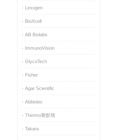
Lexogen
BioXcell
AB Biolabs
ImmunoVision
GlycoTech
Fisher
Agar Scientific
Abbiotec
Thermo賽默飛
Takara