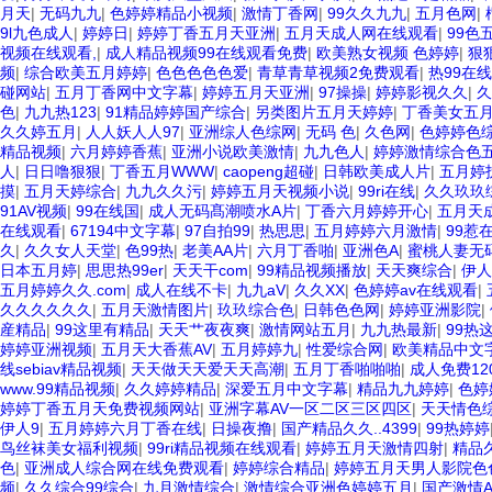
月天
|
无码九九
|
色婷婷精品小视频
|
激情丁香网
|
99久久九九
|
五月色网
|
9l九色成人
|
婷婷日
|
婷婷丁香五月天亚洲
|
五月天成人网在线观看
|
99色
视频在线观看,
|
成人精品视频99在线观看免费
|
欧美熟女视频 色婷婷
|
狠
频
|
综合欧美五月婷婷
|
色色色色色爱
|
青草青草视频2免费观看
|
热99在线
碰网站
|
五月丁香网中文字幕
|
婷婷五月天亚洲
|
97操操
|
婷婷影视久久
|
久
色
|
九九热123
|
91精品婷婷国产综合
|
另类图片五月天婷婷
|
丁香美女五
久久婷五月
|
人人妖人人97
|
亚洲综人色综网
|
无码 色
|
久色网
|
色婷婷色
精品视频
|
六月婷婷香蕉
|
亚洲小说欧美激情
|
九九色人
|
婷婷激情综合色五
人
|
日日噜狠狠
|
丁香五月WWW
|
caopeng超碰
|
日韩欧美成人片
|
五月婷
摸
|
五月天婷综合
|
九九久久污
|
婷婷五月天视频小说
|
99ri在线
|
久久玖玖
91AV视频
|
99在线国
|
成人无码髙潮喷水A片
|
丁香六月婷婷开心
|
五月天
在线观看
|
67194中文字幕
|
97自拍99
|
热思思
|
五月婷婷六月激情
|
99惹
久
|
久久女人天堂
|
色99热
|
老美AA片
|
六月丁香啪
|
亚洲色A
|
蜜桃人妻无
日本五月婷
|
思思热99er
|
天天干com
|
99精品视频播放
|
天天爽综合
|
伊人
五月婷婷久久.com
|
成人在线不卡
|
九九aV
|
久久XX
|
色婷婷av在线观看
|
久久久久久久
|
五月天激情图片
|
玖玖综合色
|
日韩色色网
|
婷婷亚洲影院
|
産精品
|
99这里有精品
|
天天艹夜夜爽
|
激情网站五月
|
九九热最新
|
99热
婷婷亚洲视频
|
五月天大香蕉AV
|
五月婷婷九
|
性爱综合网
|
欧美精品中文
线sebiav精品视频
|
天天做天天爱天天高潮
|
五月丁香啪啪啪
|
成人免费12
www.99精品视频
|
久久婷婷精品
|
深爱五月中文字幕
|
精品九九婷婷
|
色婷
婷婷丁香五月天免费视频网站
|
亚洲字幕AV一区二区三区四区
|
天天情色
伊人9
|
五月婷婷六月丁香在线
|
日操夜撸
|
国产精品久久..4399
|
99热婷婷
鸟丝袜美女福利视频
|
99ri精品视频在线观看
|
婷婷五月天激情四射
|
精品
色
|
亚洲成人综合网在线免费观看
|
婷婷综合精品
|
婷婷五月天男人影院色
频
|
久久综合99综合
|
九月激情综合
|
激情综合亚洲色婷婷五月
|
国产激情A