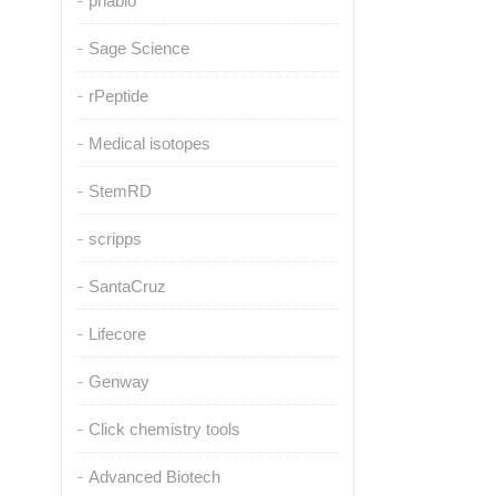
pnabio
Sage Science
rPeptide
Medical isotopes
StemRD
scripps
SantaCruz
Lifecore
Genway
Click chemistry tools
Advanced Biotech