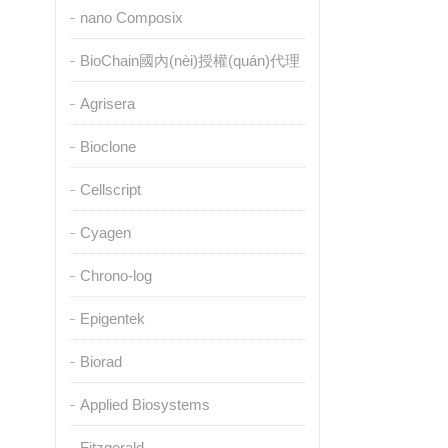
nano Composix
BioChain國內(nèi)授權(quán)代理
Agrisera
Bioclone
Cellscript
Cyagen
Chrono-log
Epigentek
Biorad
Applied Biosystems
Fitzgerald