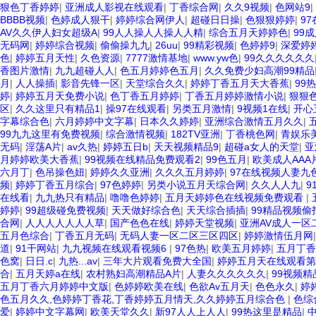
狠色丁香婷婷
|
亚洲成人影视在线观看
|
丁香综合网
|
久久9视频
|
色网站9
|
BBBB视频
|
色婷成人狠干
|
婷婷综合网伊人
|
超碰日日操
|
色狠狠婷婷
|
97
AV久久伊人妇女超级A
|
99人人操人人操人人精
|
综合五月天婷婷色
|
99
无码网
|
婷婷综合视频
|
偷偷操九九
|
26uu
|
99精彩视频
|
色婷婷9
|
深爱婷
色
|
婷婷五月天性
|
久色资源
|
7777激情基地
|
www.yw色
|
99久久久久久久
香图片激情
|
九九超碰人人
|
色五月婷婷色五月
|
久久免费少妇高潮99精品
月
|
人人操插
|
影音先锋一区
|
天堂综合久久
|
婷婷丁香五月天大香蕉
|
99
婷
|
婷婷五月天免费小说
|
色丁香五月婷婷
|
丁香五月婷婷激情小说
|
狠狠
区
|
久久这里只有精品1
|
操97在线观看
|
另类五月激情
|
9视频1在线
|
开心
字幕综合色
|
六月婷婷中文字幕
|
日本久久婷婷
|
亚洲综合激情五月久久
|
99九九这里有免费视频
|
综合激情视频
|
182TV亚洲
|
丁香桃色网
|
青娱乐
无码
|
淫荡A片
|
av久热
|
婷婷五日b
|
天天视频精品9
|
超碰a女人的天堂
|
亚
月婷婷欧美大香蕉
|
99视频在线精品免费观看2
|
99色五月
|
欧美成人AA
六月丁
|
色吊操色妞
|
婷婷久久亚洲
|
久久久五月婷婷
|
97在线视频人妻九
频
|
婷婷丁香五月综合
|
97色婷婷
|
另类小说五月天综合网
|
久久人人九
|
9
在线看
|
九九热只有精品
|
噜噜色婷婷
|
五月天婷婷色在线视频免费观看
|
婷婷
|
99超级碰免费视频
|
天天做好综合色
|
天天综合插插
|
99精品视频偷
合网
|
人人人人人人人草
|
国产色色在线
|
婷婷天堂视频
|
亚洲AV成人一区
五月色综合
|
丁香五月无码
|
无码人妻一区二区三区四区
|
婷婷激情伍月网
道
|
91干网站
|
九九视频在线观看视频6
|
97色热
|
欧美五月婷婷
|
五月丁香
色窝
|
日日.c
|
九热...av
|
三年大片观看免费大全国
|
婷婷五月天在线观看第
合
|
五月天婷a在线
|
农村熟妇高潮精品A片
|
人妻久久久久久久
|
99视频精
五月丁香六月婷婷中文版
|
色婷婷欧美在线
|
色欲Av五月天
|
色色永久
|
婷
色五月久久,色婷婷丁香花,丁香婷婷五月情天,久久婷婷五月综合色
|
色综
爱
|
婷婷中文字幕网
|
欧美天堂久久
|
新97人人上人人
|
99热这里是精品
|