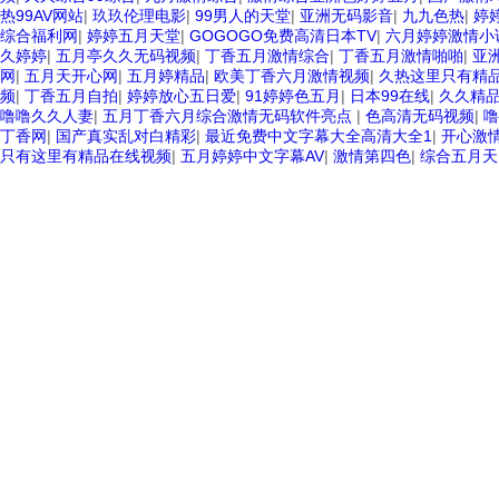
热99AV网站
|
玖玖伦理电影
|
99男人的天堂
|
亚洲无码影音
|
九九色热
|
婷
综合福利网
|
婷婷五月天堂
|
GOGOGO免费高清日本TV
|
六月婷婷激情小
久婷婷
|
五月亭久久无码视频
|
丁香五月激情综合
|
丁香五月激情啪啪
|
亚洲
网
|
五月天开心网
|
五月婷精品
|
欧美丁香六月激情视频
|
久热这里只有精品
频
|
丁香五月自拍
|
婷婷放心五日爱
|
91婷婷色五月
|
日本99在线
|
久久精
噜噜久久人妻
|
五月丁香六月综合激情无码软件亮点
|
色高清无码视频
|
噜
丁香网
|
国产真实乱对白精彩
|
最近免费中文字幕大全高清大全1
|
开心激
只有这里有精品在线视频
|
五月婷婷中文字幕AV
|
激情第四色
|
综合五月天