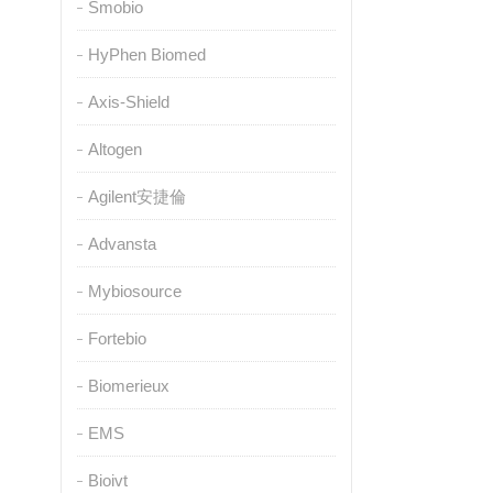
Smobio
HyPhen Biomed
Axis-Shield
Altogen
Agilent安捷倫
Advansta
Mybiosource
Fortebio
Biomerieux
EMS
Bioivt