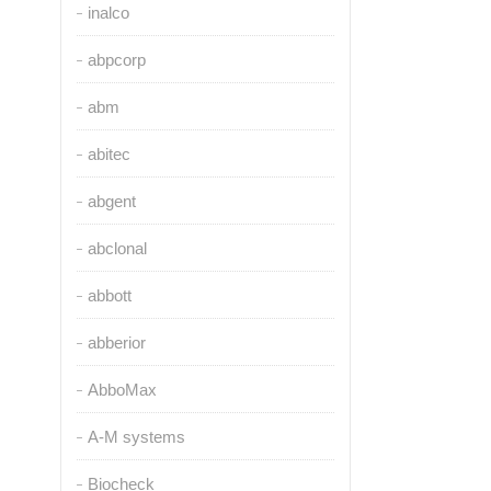
inalco
abpcorp
abm
abitec
abgent
abclonal
abbott
abberior
AbboMax
A-M systems
Biocheck