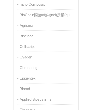
nano Composix
BioChain國(guó)內(nèi)授權(quán)代理
Agrisera
Bioclone
Cellscript
Cyagen
Chrono-log
Epigentek
Biorad
Applied Biosystems
Fitzgerald