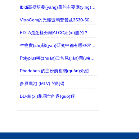
Ibidi高壁培養(yǎng)皿的主要應(yīng)用范圍探討
VitroCom的光纖玻璃套管及3530-50有現(xiàn)貨的介紹
EDTA是怎樣分離ATCC細(xì)胞的？
生物實(shí)驗(yàn)研究中都有哪些常見(jiàn)問(wèn)題？
Polyplus轉(zhuǎn)染常見(jiàn)問(wèn)題—活體轉(zhuǎn)染
Phadebas 的淀粉酶相關(guān)介紹
多層囊泡 (MLV) 的制備
BD-細(xì)胞凋亡的過(guò)程