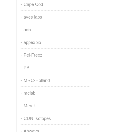
Cape Cod
aves labs
aqix
appexbio
Pel-Freez
PBL
MRC-Holland
mclab
Merck
CDN Isotopes
Abways