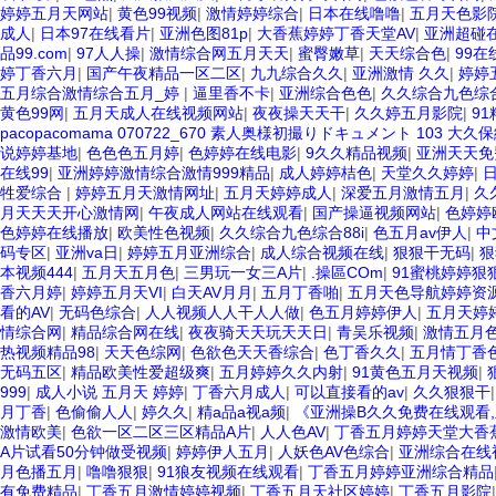
婷婷五月天网站
|
黄色99视频
|
激情婷婷综合
|
日本在线噜噜
|
五月天色影
成人
|
日本97在线看片
|
亚洲色图81p
|
大香蕉婷婷丁香天堂AV
|
亚洲超碰
品99.com
|
97人人操
|
激情综合网五月天天
|
蜜臀嫩草
|
天天综合色
|
99在
婷丁香六月
|
国产午夜精品一区二区
|
九九综合久久
|
亚洲激情 久久
|
婷婷
五月综合激情综合五月_婷
|
逼里香不卡
|
亚洲综合色色
|
久久综合九色综合
黄色99网
|
五月天成人在线视频网站
|
夜夜操天天干
|
久久婷五月影院
|
9
pacopacomama 070722_670 素人奥様初撮りドキュメント 103 大久
说婷婷基地
|
色色色五月婷
|
色婷婷在线电影
|
9久久精品视频
|
亚洲天天免
在线99
|
亚洲婷婷激情综合激情999精品
|
成人婷婷桔色
|
天堂久久婷婷
|
日
牲爱综合
|
婷婷五月天激情网址
|
五月天婷婷成人
|
深爱五月激情五月
|
久
月天天天开心激情网
|
午夜成人网站在线观看
|
国产操逼视频网站
|
色婷婷
色婷婷在线播放
|
欧美性色视频
|
久久综合九色综合88i
|
色五月av伊人
|
中
码专区
|
亚洲va日
|
婷婷五月亚洲综合
|
成人综合视频在线
|
狠狠干无码
|
狠
本视频444
|
五月天五月色
|
三男玩一女三A片
|
.操區COm
|
91蜜桃婷婷狠
香六月婷
|
婷婷五月天VI
|
白天AV月月
|
五月丁香啪
|
五月天色导航婷婷资
看的AV
|
无码色综合
|
人人视频人人干人人做
|
色五月婷婷伊人
|
五月天婷
情综合网
|
精品综合网在线
|
夜夜骑天天玩天天日
|
青吴乐视频
|
激情五月
热视频精品98
|
天天色综网
|
色欲色天天香综合
|
色丁香久久
|
五月情丁香
无码五区
|
精品欧美性爱超级爽
|
五月婷婷久久内射
|
91黄色五月天视频
|
999
|
成人小说 五月天 婷婷
|
丁香六月成人
|
可以直接看的av
|
久久狠狠干
月丁香
|
色偷偷人人
|
婷久久
|
精a品a视a频
|
《亚洲操B久久免费在线观看,亚
激情欧美
|
色欲一区二区三区精品A片
|
人人色AV
|
丁香五月婷婷天堂大香
A片试看50分钟做受视频
|
婷婷伊人五月
|
人妖色AV色综合
|
亚洲综合在线
月色播五月
|
噜噜狠狠
|
91狼友视频在线观看
|
丁香五月婷婷亚洲综合精品
有免费精品
|
丁香五月激情婷婷视频
|
丁香五月天社区婷婷
|
丁香五月影院