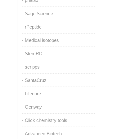
pnabio
Sage Science
rPeptide
Medical isotopes
StemRD
scripps
SantaCruz
Lifecore
Genway
Click chemistry tools
Advanced Biotech