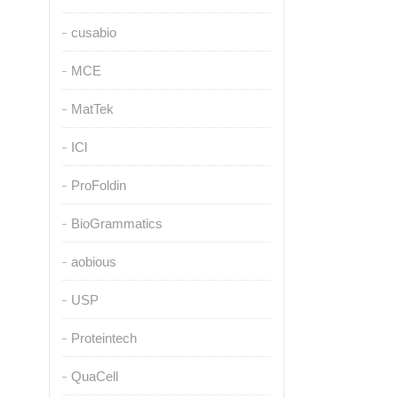
cusabio
MCE
MatTek
ICl
ProFoldin
BioGrammatics
aobious
USP
Proteintech
QuaCell