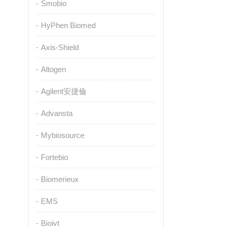
Smobio
HyPhen Biomed
Axis-Shield
Altogen
Agilent安捷倫
Advansta
Mybiosource
Fortebio
Biomerieux
EMS
Bioivt