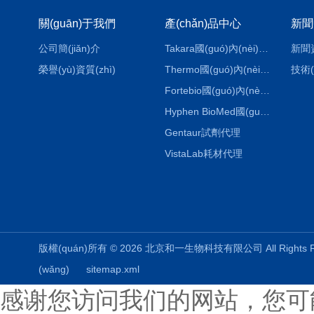
關(guān)于我們
產(chǎn)品中心
新聞
公司簡(jiǎn)介
Takara國(guó)內(nèi)代理
新聞
榮譽(yù)資質(zhì)
Thermo國(guó)內(nèi)代理
技術(
Fortebio國(guó)內(nèi)代理
Hyphen BioMed國(guó)內(nèi)代理
Gentaur試劑代理
VistaLab耗材代理
版權(quán)所有 © 2026 北京和一生物科技有限公司 All Rights
(wǎng)
sitemap.xml
感谢您访问我们的网站，您可