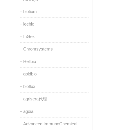
biotium
leebio
InGex
Chromsystems
Hellbio
goldbio
bioflux
agrisera代理
agdia
Advanced ImmunoChemical