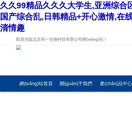
久久99精品久久久大学生,亚洲综合
国产综合乱,日韩精品+开心激情,在
清情趣
歡迎光臨北京和一生物科技有限公司網(wǎng)站！
網(wǎng)站首頁
關(guān)于我們
產(chǎn)品中
(yè)