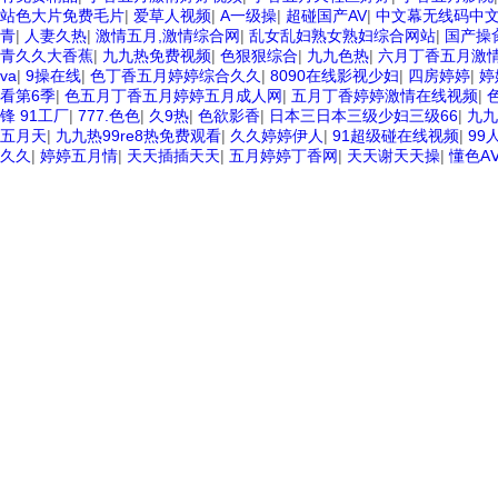
站色大片免费毛片
|
爱草人视频
|
A一级操
|
超碰国产AV
|
中文幕无线码中
青
|
人妻久热
|
激情五月,激情综合网
|
乱女乱妇熟女熟妇综合网站
|
国产操
青久久大香蕉
|
九九热免费视频
|
色狠狠综合
|
九九色热
|
六月丁香五月激
va
|
9操在线
|
色丁香五月婷婷综合久久
|
8090在线影视少妇
|
四房婷婷
|
婷
看第6季
|
色五月丁香五月婷婷五月成人网
|
五月丁香婷婷激情在线视频
|
锋 91工厂
|
777.色色
|
久9热
|
色欲影香
|
日本三日本三级少妇三级66
|
九九
五月天
|
九九热99re8热免费观看
|
久久婷婷伊人
|
91超级碰在线视频
|
99
久久
|
婷婷五月情
|
天天插插天天
|
五月婷婷丁香网
|
天天谢天天操
|
懂色A