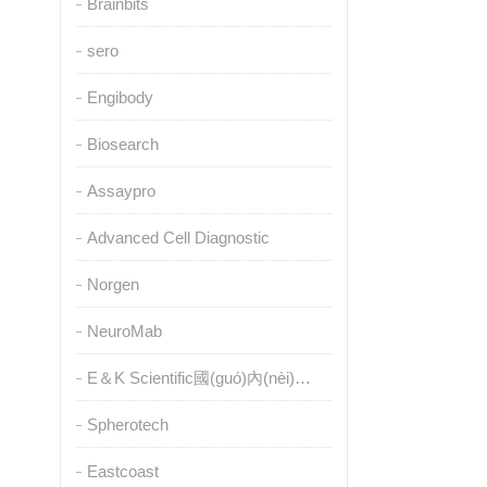
Brainbits
sero
Engibody
Biosearch
Assaypro
Advanced Cell Diagnostic
Norgen
NeuroMab
E＆K Scientific國(guó)內(nèi)授權(quán)代理
Spherotech
Eastcoast