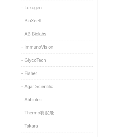
Lexogen
BioXcell
AB Biolabs
ImmunoVision
GlycoTech
Fisher
Agar Scientific
Abbiotec
Thermo賽默飛
Takara