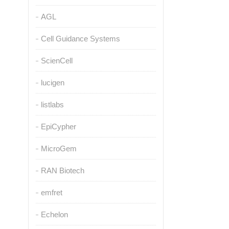
AGL
Cell Guidance Systems
ScienCell
lucigen
listlabs
EpiCypher
MicroGem
RAN Biotech
emfret
Echelon