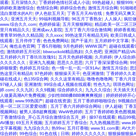
观看
|
五月深情久久
|
丁香婷婷色情社区成人小说
|
99热超碰人
|
狠狠999
|
婷婷欧美激情综合
|
色情综合网
|
婷婷综合色色
|
激情五月综合网
|
91啪啪
流白浆喷水的A片
|
伊人色欲五月天
|
丁香五月天AV在线
|
免费无码又爽又
久久
|
亚洲五月天天
|
99福利视频导航
|
96五月丁香熟女
|
人人操人
|
疯狂做
www.综合久久.com
|
色婷婷操逼
|
五月天狠狠网站
|
精品欧美一区二区三
里只有精品久久
|
亚洲成av人影院
|
五月丁香六月综合激情网
|
婷婷香蕉视
青青草99热久久精品国
|
久久xxxx
|
99热这里只有精品无码
|
欧美日韩成人
线观看
|
五月停停丁香
|
色色免费网站
|
国产干逼片
|
五月婷婷中文字幕
|
手
三A
|
俺也去色官网
|
丁香5月啪啪
|
9月色婷婷
|
WWW.国产
|
超碰在线观看
也
|
激情婷婷五月社区
|
bbwcuckold精品熟妇
|
久久色吧
|
亚洲国产精品V
五月婷婷六月丁香玖玖玫瑰91
|
五月天色婷婷视频
|
久月婷婷
|
伊人综合婷
久久久久久久
|
亚洲九九视频
|
思思久久思思
|
六月丁香深深爱综合网
|
9
婷狠狠爱
|
色婷婷五月综合
|
色一情一乱一乱一区91Av
|
激情五月综合
|
思
热这里只有精品8
|
97色婷婷
|
狠狠操天天干
|
色亚洲激情
|
丁香婷婷久久老
碰在线成人
|
色135综合网
|
久久久这里有精品
|
噜噜色噜噜网
|
丁香六月亚
97碰人人操
|
亚洲激情
|
99综合成人视频在线观看
|
性色九九
|
琪琪色网址
婷.com
|
久久九区
|
久久9视频
|
综合婷婷久久
|
九九久久综合
|
天天插天天
人做爰高潮A片免费视频
|
少妇性BBB搡BBB爽爽爽视頻
|
婷婷婷婷婷开心
线观看
|
www.99热国产
|
超碰在线资源
|
五月丁香婷婷啪啪综合
|
9l视频
美一区二区三区爱爱动图
|
五月丁香六月婷婷综合网站
|
伊人超碰
|
丁香
视频网站
|
被男人添B超爽视频
|
WwW色婷婷
|
五月丁香婷婷欧美色图视频
丁香激情综合_开心五月综合激情综合五月_婷
|
操97在线观看
|
精品99视
AV播放
|
69五月天视频
|
五月婷婷五月丁香综合
|
九九热视频思思
|
www.
文字幕视频
|
九九综合久久
|
热99re
|
五月叮香啪
|
www.91.com黄
|
AV大
综合婷婷
|
99色综合
|
91色在线 | 日韩
|
婷婷久久久久久久
|
狠狠操狠狠操A