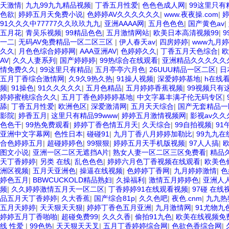
天激情
|
九九99九九精品视频
|
丁香五月性爱
|
色色色成人网
|
99这里只有
色欲
|
婷婷五月天免费小说
|
色婷婷AV久久久久久久
|
www.夜夜操.com
|
91久久久中77777久久玖玖九九
|
亚洲AAAA网
|
五月色色色
|
国产黄色av
|
五月花
|
青吴乐视频
|
99精品色色
|
五月激情网站
|
欧美日本高清视频99
|
一二
|
无码AV免费精品一区二区三区
|
伊人春天av
|
四房婷婷
|
www九月
久久
|
月色色综合婷婷网
|
AAA亚洲AV
|
色婷婷久久
|
丁香五月天色综合
|
欧
AV
|
久久人妻系列
|
国产婷婷婷
|
99热综合在线观看
|
亚洲精品久久久久久
情免费久久
|
99这里只有精品
|
五月亭亭六月色
|
26UUU精品一区二区
|
日
五月丁香综合激情网
|
久9久9热久热
|
91操人视频
|
深爱婷婷基地
|
h在线
频
|
91操色
|
91久久久久久
|
五月色精品
|
五月婷婷香蕉视频
|
99视频只有
婷婷蜜桃综合久久
|
五月丁香色婷婷婷基地
|
中文字幕丰满孑伦无码专区
|
舔
|
丁香五月性爱
|
欧洲色区
|
深爱激清网
|
五月天天综合
|
国产无套精品一
影院
|
婷香五月
|
这里只有精品99www
|
婷婷五月激情视频网
|
影视av久
色色干
|
99热免费观看
|
婷婷丁香色情五月天
|
久天综合
|
99自拍视频
|
91
亚洲中文字幕网
|
色性日本
|
碰碰91
|
九月丁香八月婷婷加勒比
|
99九九在
合色婷婷五月
|
超碰婷婷色
|
99狠狠
|
婷婷五月天手机版视频
|
97人人搞
|
图文小说
|
亚洲一区二区无遮挡A片
|
熟女人妻一区二区三区免费看
|
精品
天丁香婷婷
|
另类 在线
|
乱色色色
|
婷婷六月色丁香视频在线观看
|
欧美色
洲区视频
|
五月天亚洲色
|
操逼在线视频
|
色婷婷丁香网
|
九月婷婷激情
|
色
婷色五月
|
BBWCUCKOLD精品熟妇
|
久操福利
|
激情五月婷婷色
|
亚洲人
频
|
久久婷婷激情五月天一区二区
|
丁香婷婷91在线观看视频
|
97碰 在线
品五月天丁香婷婷
|
久大香蕉
|
国产综合81p
|
久久色吧
|
夜色.cnm
|
九九热
五月天婷婷
|
天天狠天天狠
|
婷婷丁香色五月亚洲
|
九月激情网
|
91尤物九
婷婷五月丁香啪啪
|
超碰免费99
|
久久久香
|
偷拍91九色
|
欧美在线视频免
线 性爱
|
99色热
|
天天狠天天叉
|
五月丁香婷婷综合网
|
色欲色香综合网
|