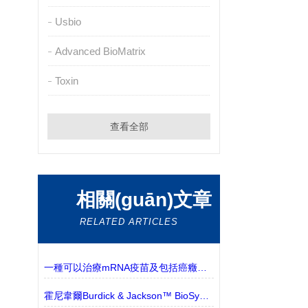
Usbio
Advanced BioMatrix
Toxin
查看全部
相關(guān)文章
RELATED ARTICLES
一種可以治療mRNA疫苗及包括癌癥在內(nèi)的納米顆粒
霍尼韋爾Burdick & Jackson™ BioSyn™ 溶劑和試劑 的特點(diǎn)