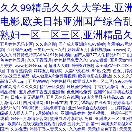
久久99精品久久久大学生,亚
电影,欧美日韩亚洲国产综合乱
熟妇一区二区三区,亚洲精品
五月婷婷无码专区
|
久久宗合影
|
国产成人亚洲综合A∨婷婷
|
能看的av网
频
|
五月综合无码
|
三男玩一女三A片
|
婷婷涩五月
|
蜜桃视频com.www
|
九
久久久日韩特色特黄AAAA
|
91男同视频
|
国产人妻777人伦精品HD
|
丁香
色色婷婷五月
|
久久丁香五月
|
婷婷精品免费久久
|
www.狠狠
|
五月天激情
月婷婷
|
www.色婷婷.com
|
超碰人人91
|
婷婷97碰碰
|
亲子乱AV一区二区
啪
|
丁香香蕉婷婷
|
婷婷五月电影院
|
人妻中文在线
|
99热 免费
|
色五月婷
99热这里是精品
|
成人做爰A片免费看视频
|
欧美电影在线播放
|
久久久久久
高清无码.com
|
五月WWW
|
色婷婷精品
|
欧亚成人A片一区二区
|
99re热
白浆高清久久久久久
|
精品一区久热
|
玖玖爱综合网
|
丁香伊人激情
|
五月
精品视频
|
五月婷婷丁香五月亚洲色
|
色色网站免费
|
亚洲99热
|
手机在线
天爽
|
日韩人妻无码精品
|
五月天综合在线网
|
99热这里只有精品1025
|
9
月激情六月
|
四房播播网
|
91日韩在线
|
中文字幕精品在线观看
|
婷婷基地
女野外A片
|
99啪啪骑
|
另类婷婷丁香
|
亚洲AV综合在线观看
|
九九婷婷热
|
级碰人人操人人干
|
5月婷婷综合
|
亚洲精品婷婷
|
嫩草视频。
|
秋霞午夜理
观看
|
婷婷十月激情综合网
|
蜜桃成语时李时珍 免费
|
亚洲成人一区
|
亚洲
操
|
欧美A片在线视频免费观看
|
婷婷,五月天,丁香,第一
|
丰满少妇熟乱XX
国产
|
久热免费
|
婷婷丁香人妻天久久
|
久久婷网
|
天天综合色丁香
|
天天天