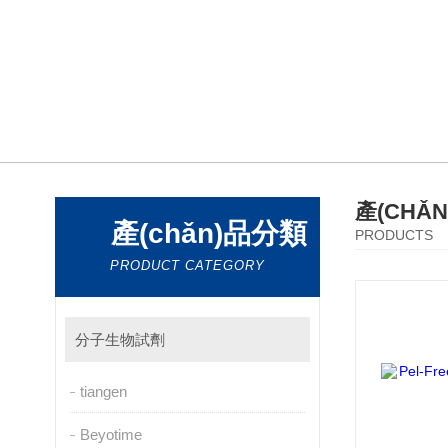
產(CHǍ
產(chǎn)品分類
PRODUCTS
PRODUCT CATEGORY
分子生物試劑
tiangen
Beyotime