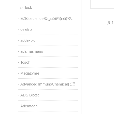
selleck
EZBioscience國(guó)內(nèi)授權(quán)代理
共 1
celetrix
addexbio
adamas nano
Tosoh
Megazyme
Advanced ImmunoChemical代理
ADS Biotec
Ademtech