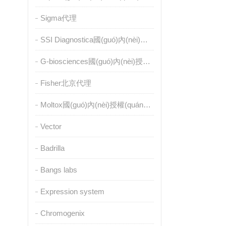
Sigma代理
SSI Diagnostica國(guó)內(nèi)授權(quán)代理
G-biosciences國(guó)內(nèi)授權(quán)代理
Fisher北京代理
Moltox國(guó)內(nèi)授權(quán)代理
Vector
Badrilla
Bangs labs
Expression system
Chromogenix