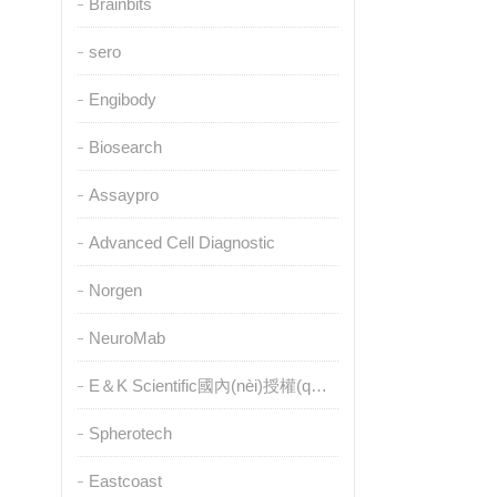
Brainbits
sero
Engibody
Biosearch
Assaypro
Advanced Cell Diagnostic
Norgen
NeuroMab
E＆K Scientific國內(nèi)授權(quán)代理
Spherotech
Eastcoast