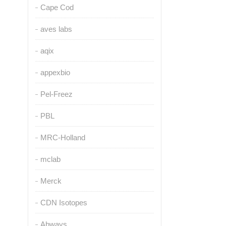
Cape Cod
aves labs
aqix
appexbio
Pel-Freez
PBL
MRC-Holland
mclab
Merck
CDN Isotopes
Abways