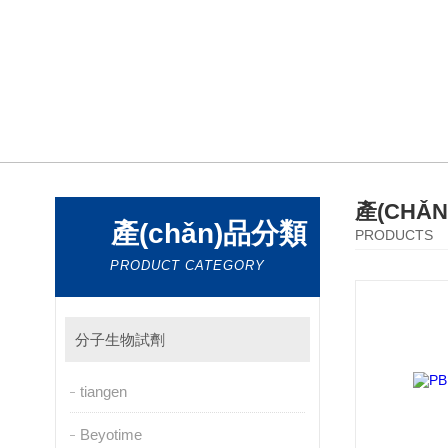
產(CHǍ
產(chǎn)品分類
PRODUCTS
PRODUCT CATEGORY
分子生物試劑
tiangen
Beyotime