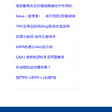
脂肪酸氧化在巨噬細胞極化中作用的探究
feijoa（斐濟果），或可預防2型糖尿病
TRC化學品的領(lǐng)取與存放說明
抗體小妙招·如何正確保存
KAPA的產(chǎn)品介紹
Q&A | 液相色譜柱常見問題解答
外泌體的這些哪些事？
熱門PD-1和PD-L1抗體*啦