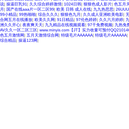
说
|
操逼巨乳91
|
久久综合婷婷激情
|
1024日韩
|
狠狠色成人影片
|
色五月
月
|
国产在线aaa片一区二区99
|
欧美 日韩 成人在线
|
九九热思思
|
26UU
99小精品
|
99热啪啪
|
综合久久久
|
狠狠色九月
|
久久成人亚洲欧美电影
|
无
合网五月在线播放
|
欧美久久网
|
91日精品
|
97伦色婷婷
|
久久六月婷婷
|
洲久久开心
|
夜夜爽天天
|
九九精品在线视频观看
|
97干免费视频
|
九热免
AV久久一区二区三区
|
www.minyis.com【JT】实力收量可预付QQ21014
色五月激情网
|
五月天激情综合网
|
特级毛片AAAAAA
|
特级毛片AAAAAA
|
综合精品
|
操逼123网
|