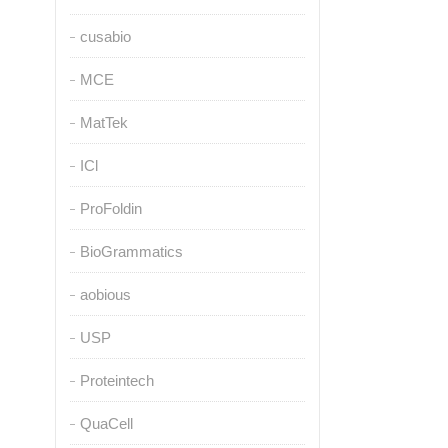
cusabio
MCE
MatTek
ICl
ProFoldin
BioGrammatics
aobious
USP
Proteintech
QuaCell