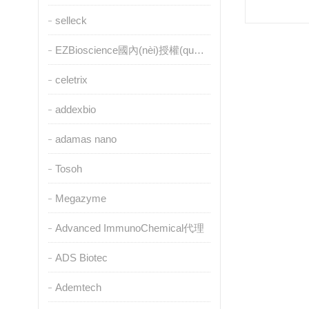
selleck
EZBioscience國內(nèi)授權(quán)代理
celetrix
addexbio
adamas nano
Tosoh
Megazyme
Advanced ImmunoChemical代理
ADS Biotec
Ademtech