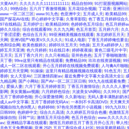
大黄AA片
|
久久久久久久11111111111
|
精品自拍99
|
91打屁股视频网站
久久
|
99热综合
|
五六月丁香激情视频
|
五月花综合视频
|
丁花香
|
亚洲日日
www.一区二区三区
|
www.91九色
|
色亚洲中文
|
五月成人天
|
欧美精品99
|
国产探花AV在线
|
开心婷婷中文字幕
|
久青草影院
|
色丁香五月婷婷综合久
97在线精品
|
五月婷护士
|
欧美精品999
|
色婷婷色五月综合
|
色五月婷婷a
婷久久综合
|
综合在线观看99
|
久久九九网
|
色五月首页
|
五月婷六月
|
久久
丁香涩涩爱
|
色综合五月天
|
99亚洲精美视频在线观看
|
东北婷婷五月天
|
天网
|
亚洲V国产V欧美V久久久久久
|
91成人电影
|
丁香五月婷婷俺也要去
色和综合网
|
欧美色狠婷久
|
婷婷玖玖五月天
|
9色操
|
五月天a婷婷伊人
|
另
婷五月天亚洲
|
色六月婷婷
|
91在线日本
|
婷婷夜夜操
|
黄色三级毛片中字
|
五月天
|
五月丁香六月片
|
久久只有精品
|
亚州色色色
|
五月丁香啪啪激情
|
天丁香
|
99re这里只有精品在线观看
|
免费精品99
|
玖玖在线资源视频
|
9
成人一区二区在线观看
|
开心五月婷婷在线视频免费观看
|
人与禽A片啪啪
婷婷五月天堂网
|
91操操
|
这里只有精品视频视频在线观看
|
91色五月
|
五
香婷
|
女人天堂AV
|
三区激情四射av
|
最近免费中文字幕大全高清大全1
|
九精品网
|
国产小网站
|
国产AV一区二区三区日韩
|
99九九在线观看免费
|
久
|
爱操人妻
|
六月丁香五月婷婷首页
|
丁香五月激情综合
|
久久久久人妻
影网
|
美女黄频aⅴ视频
|
六月婷婷色综合
|
大波美女VA网站
|
久久99大
|
国
五月丁香婷婷色啪
|
开心深爱激情网
|
久久新地址
|
无码人妻丰满熟妇奶水
成人av中文字幕
|
五月丁香婷婷无码A∨
|
一本到不卡高清DVD
|
天天爽天
视频自拍九色9l黑人
|
色婷婷88
|
97色伦另类图片小说视频
|
99九九玖玖
|
日韩999
|
色婷婷中文
|
综合久久高清
|
久久婷婷五月综合色播
|
色激情五月
操操自拍
|
日韩艹比
|
激情五月天综合网
|
色五月色综合
|
www.久久久久久
av
|
亚洲精品字幕在线观看
|
激情五月婷婷五月丁香五月开心五月
|
華人性
月色五天免费视频
|
亚洲 25P
|
五月丁香综合成人社区
|
99这里都是精品
|