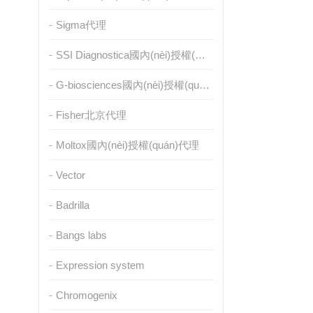
Sigma代理
SSI Diagnostica國內(nèi)授權(quán)代理
G-biosciences國內(nèi)授權(quán)代理
Fisher北京代理
Moltox國內(nèi)授權(quán)代理
Vector
Badrilla
Bangs labs
Expression system
Chromogenix