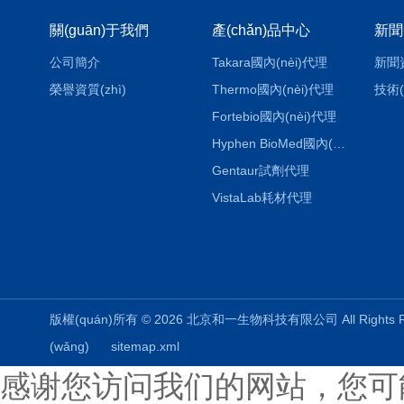
關(guān)于我們
產(chǎn)品中心
新聞
公司簡介
Takara國內(nèi)代理
新聞
榮譽資質(zhì)
Thermo國內(nèi)代理
技術(
Fortebio國內(nèi)代理
Hyphen BioMed國內(nèi)代理
Gentaur試劑代理
VistaLab耗材代理
版權(quán)所有 © 2026 北京和一生物科技有限公司 All Rights
(wǎng)
sitemap.xml
感谢您访问我们的网站，您可