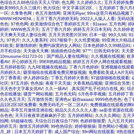
色综合久久88色综合天天人守婷
|
色九网
|
久久婷婷久久
|
五月天婷婷免费
欧美999久久久三级片
|
色大综合
|
中文字幕1区2区。
|
五月婷婷丁香六月
一区
|
久鲁鲁色网
|
色五月激情网
|
亚洲无码yw
|
99re这里只有精品视频了
WWW.HENHENL.
|
五月丁香六月婷婷无码
|
2022人人操人人看
|
无码动漫
色色
|
97色色网
|
欧美激情综合色丁香婷婷五月天
|
91seav
|
五月色网
|
婷
婷婷
|
WWW色五月天
|
五月丁香六月婷
|
婷婷五月天日本无码
|
久久婷婷
天天爽天天摸人妻综合网
|
五月天另类图片区99
|
日本一级
|
99久久66
|
9
九
|
97色片
|
久久人妻系列
|
2017狠狠干
|
久久性爱视频
|
99亚洲大片精品
91欧美
|
新激情婷婷
|
免费约寂寞的女人网站
|
日本色婷婷久久99精品91
|
月手机综合
|
天天做天天爽
|
插插插色综合网
|
97艹
|
日韩无码专区
|
天天爱
10musume-011723-01
|
国产精品人妻在线网址
|
久久视频在线视频
|
欧
看AV
|
开心婷婷五月
|
99ER热精品视频
|
婷婷五月天伊人网在线观看视频
|
五月婷婷影院
|
九九RE视频在线精品
|
丁香六月色婷婷
|
亚洲视频在线观看
月婷婷久久
|
噼里啪啦在线观看免费完整版视频
|
免费看欧美成人A片无码
月丁香香蕉
|
伊人婷婷综合
|
丁香五月婷婷大香蕉
|
97超级啪啪在线观看
|
社区
|
97五月婷
|
色色操
|
夜夜干天天操
|
大香蕉精品视频
|
亚洲综合另类
|
天天色中文字幕女优AV
|
久久一级AV
|
..真实国产乱子伦对白在线_欧
|
综
色在线播放
|
骚货艹网站视频
|
五月色无码
|
5月色亭亭视频
|
五月婷婷丁香
久久色五月天
|
五月激情另类
|
亚洲色a
|
甈你aaaaa
|
9999色色色色
|
色丁
品1区2区3区免费看
|
免费无码毛片一区二区A片
|
免费视频在线观看的网
精品
|
亭亭五月激情亚洲在线
|
精品久久久久久久人妻
|
se影音资源在线观
合色色
|
天天日夜夜草进麻麻的子宫
|
五月婷婷网站
|
久久久久网站
|
五月
拍网
|
69超碰在线
|
天综合日日夜综合7799
|
色婷婷狠狠爱
|
九六五月天婷
婷婷五月
|
激情五月婷婷网
|
99色热综合
|
婷婷狠狠操
|
亚色网站小视频
|
五
月_婷
|
日本五月天婷婷丁香
|
成人国产综合
|
99ri网站在线观看
|
9热在线