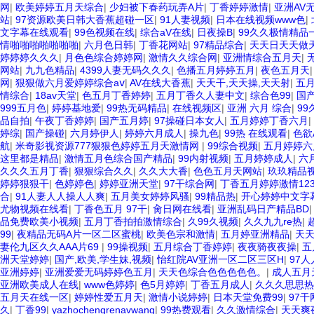
网
|
欧美婷婷五月天综合
|
少妇被下春药玩弄A片
|
丁香婷婷激情
|
亚洲AV
站
|
97资源欧美日韩大香蕉超碰一区
|
91人妻视频
|
日本在线视频www色
|
文字幕在线观看
|
99色视频在线
|
综合aV在线
|
日夜操B
|
99久久极情精品
情啪啪啪啪啪啪啪
|
六月色日韩
|
丁香花网站
|
97精品综合
|
天天日天天做
婷婷婷久久久
|
月色色综合婷婷网
|
激情久久综合网
|
亚洲情综合五月天
|
网站
|
九九色精品
|
4399人妻无码久久久
|
色播五月婷婷五月
|
夜色五月天
网
|
狠狠做六月爱婷婷综合aⅴ
|
AV在线大香蕉
|
天天干,天天操,天天射
|
五
情综合
|
18av天堂
|
色五月丁香婷婷
|
五月丁香久人妻中文
|
综合色99
|
国
999五月色
|
婷婷基地爱
|
99热无码精品
|
在线视频区
|
亚洲 六月 综合
|
99
品自拍
|
午夜丁香婷婷
|
国产五月婷
|
97操碰日本女人
|
五月婷婷丁香六月
|
婷综
|
国产操碰
|
六月婷伊人
|
婷婷六月成人
|
操九色
|
99热 在线观看
|
色欲
航
|
米奇影视资源777狠狠色婷婷五月天激情网
|
99综合视频
|
五月婷婷六
这里都是精品
|
激情五月色综合国产精品
|
99内射视频
|
五月婷婷成人
|
六
久久久五月丁香
|
狠狠综合久久
|
久久大大香
|
色色五月天网站
|
玖玖精品视
婷婷狠狠干
|
色婷婷色
|
婷婷亚洲天堂
|
97干综合网
|
丁香五月婷婷激情12
合
|
91人妻人人操人人爽
|
五月美女婷婷风骚
|
99精品热
|
开心婷婷中文字
尤物视频在线看
|
丁香色五月 97干
|
肏日网在线看
|
亚洲乱码日产精品BD
品免费欧美小视频
|
五月丁香拍拍激情综合
|
久99久视频
|
久久九九re热
|
99
|
夜精品无码A片一区二区蜜桃
|
欧美色宗和激情
|
五月婷亚洲精品
|
天
妻伦九区久久AAA片69
|
99操视频
|
五月综合丁香婷婷
|
夜夜骑夜夜操
|
五
洲天堂婷婷
|
国产,欧美,学生妹,视频
|
怡红院AV亚洲一区二区三区H
|
97
亚洲婷婷
|
亚洲爱爱无码婷婷色五月
|
天天色综合色色色色色。
|
成人五月
亚洲欧美成人在线
|
www色婷婷
|
色5月婷婷
|
丁香五月成人
|
久久久思思热
五月天在线一区
|
婷婷性爱五月天
|
激情小说婷婷
|
日本天堂免费99
|
97干
久
|
丁香99
|
yazhochengrenavwang
|
99热费观看
|
久久激情综合
|
天天爽