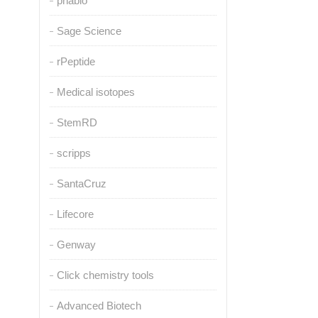
pnabio
Sage Science
rPeptide
Medical isotopes
StemRD
scripps
SantaCruz
Lifecore
Genway
Click chemistry tools
Advanced Biotech