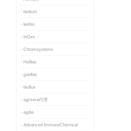
biotium
leebio
InGex
Chromsystems
Hellbio
goldbio
bioflux
agrisera代理
agdia
Advanced ImmunoChemical