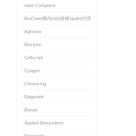
nano Composix
BioChain國內(nèi)授權(quán)代理
Agrisera
Bioclone
Cellscript
Cyagen
Chrono-log
Epigentek
Biorad
Applied Biosystems
Fitzgerald