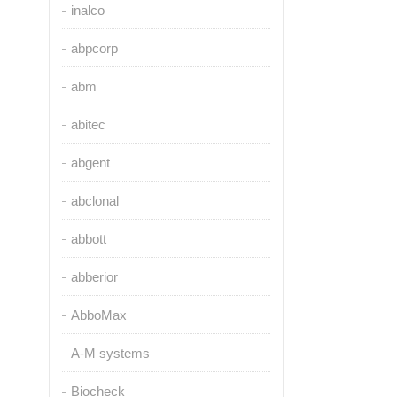
inalco
abpcorp
abm
abitec
abgent
abclonal
abbott
abberior
AbboMax
A-M systems
Biocheck