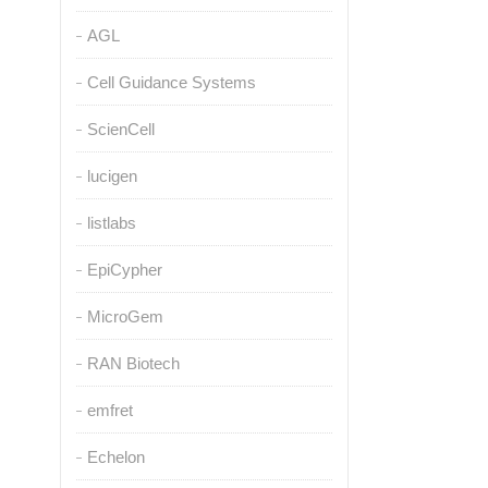
AGL
Cell Guidance Systems
ScienCell
lucigen
listlabs
EpiCypher
MicroGem
RAN Biotech
emfret
Echelon