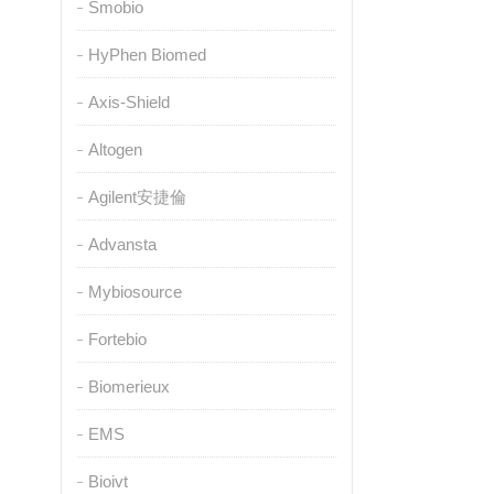
Smobio
HyPhen Biomed
Axis-Shield
Altogen
Agilent安捷倫
Advansta
Mybiosource
Fortebio
Biomerieux
EMS
Bioivt