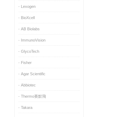
Lexogen
BioXcell
AB Biolabs
ImmunoVision
GlycoTech
Fisher
Agar Scientific
Abbiotec
Thermo賽默飛
Takara