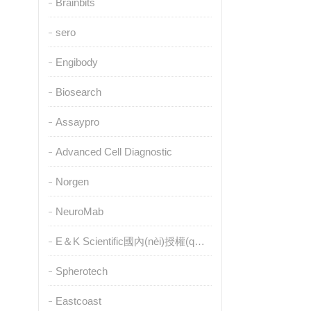
Brainbits
sero
Engibody
Biosearch
Assaypro
Advanced Cell Diagnostic
Norgen
NeuroMab
E＆K Scientific國內(nèi)授權(quán)代理
Spherotech
Eastcoast