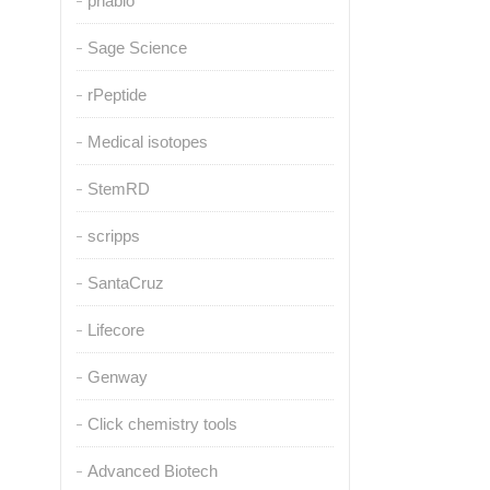
pnabio
Sage Science
rPeptide
Medical isotopes
StemRD
scripps
SantaCruz
Lifecore
Genway
Click chemistry tools
Advanced Biotech