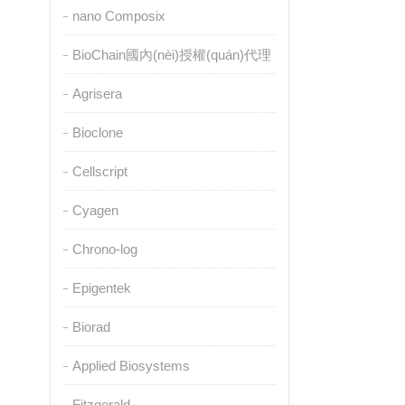
nano Composix
BioChain國內(nèi)授權(quán)代理
Agrisera
Bioclone
Cellscript
Cyagen
Chrono-log
Epigentek
Biorad
Applied Biosystems
Fitzgerald