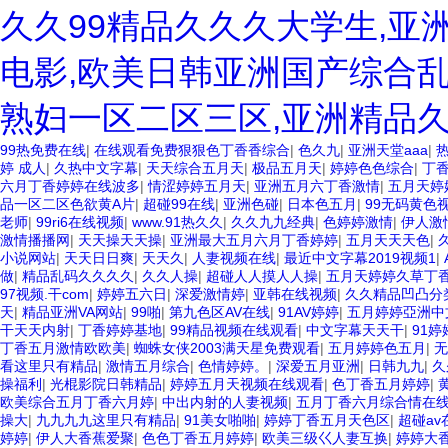
久久99精品久久久大学生,亚
电影,欧美日韩亚洲国产综合乱
熟妇一区二区三区,亚洲精品
99热免费在线
|
在线观看免费狠狠色丁香香综合
|
色久九
|
亚洲天堂aaa
|
热
婷 成人
|
久热中文字幕
|
天天综合五月天
|
极品五月天
|
婷婷色色综合
|
丁
六月丁香婷婷在线波多
|
情涩婷婷五月天
|
亚洲五月六丁香激情
|
五月天婷
品一区二区色欲黄A片
|
超碰99在线
|
亚洲色碰
|
日本色五月
|
99无码黄色
老师
|
99ri6在线视频
|
www.91热久久
|
久久九九经典
|
色婷婷激情
|
伊人激
激情播播网
|
天天操天天操
|
亚洲最大五月六月丁香婷婷
|
五月天天天色
|
小说网站
|
天天日日爽
|
天天久
|
人妻视频在线
|
最近中文字幕2019视频1
|
做
|
精品乱码久久久久
|
久久人操
|
超碰人人摸人人操
|
五月天婷婷久草丁
97视频.干com
|
婷婷五六日
|
深爱激情婷
|
亚韩在线视频
|
久久精品凹凸分
天
|
精品亚洲VA网站
|
99啪
|
第九色区AV在线
|
91AV婷婷
|
五月婷婷亞洲中
干天天内射
|
丁香婷婷基地
|
99精品视频在线观看
|
中文字幕天天干
|
91
丁香五月激情欧欧美
|
蜘蛛女侠2003满天星免费观看
|
五月婷婷色五月
|
无
看这里只有精品
|
激情五月综合
|
色情婷婷。
|
深爱五月亚洲
|
日韩九九
|
久
操福利
|
光棍影院日韩精品
|
婷婷五月天视频在线观看
|
色丁香五月婷婷
|
欧美综合五月丁香六月婷
|
中出内射的人妻视频
|
五月丁香六月综合情在
操大
|
九九九九这里只有精品
|
91美女啪啪
|
婷婷丁香五月天色区
|
超碰av
婷婷
|
伊人大香蕉爱聚
|
色色丁香五月婷婷
|
欧美三级巜人妻互换
|
婷婷大