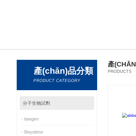
產(CHǍ
產(chǎn)品分類
PRODUCTS
PRODUCT CATEGORY
分子生物試劑
tiangen
Beyotime