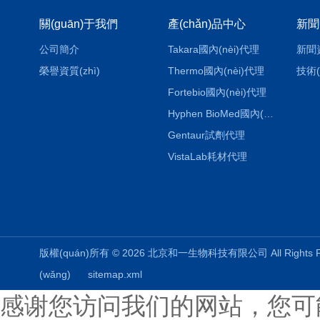
關(guān)于我們
產(chǎn)品中心
新聞
公司簡介
Takara國內(nèi)代理
新聞
榮譽資質(zhì)
Thermo國內(nèi)代理
技術(
Fortebio國內(nèi)代理
Hyphen BioMed國內(nèi)代理
Gentaur試劑代理
VistaLab耗材代理
版權(quán)所有 © 2026 北京和一生物科技有限公司 All Rights
(wǎng)
sitemap.xml
感谢您访问我们的网站，您可