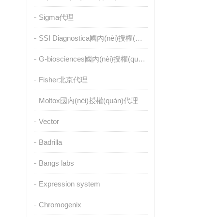
Sigma代理
SSI Diagnostica國內(nèi)授權(quán)代理
G-biosciences國內(nèi)授權(quán)代理
Fisher北京代理
Moltox國內(nèi)授權(quán)代理
Vector
Badrilla
Bangs labs
Expression system
Chromogenix