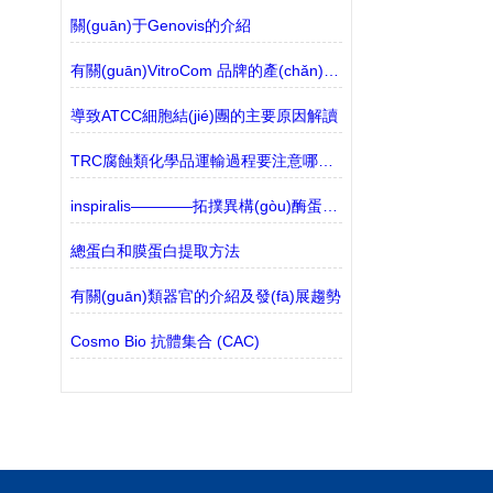
關(guān)于Genovis的介紹
有關(guān)VitroCom 品牌的產(chǎn)品介紹
導致ATCC細胞結(jié)團的主要原因解讀
TRC腐蝕類化學品運輸過程要注意哪些？
inspiralis————拓撲異構(gòu)酶蛋白質(zhì)印跡法
總蛋白和膜蛋白提取方法
有關(guān)類器官的介紹及發(fā)展趨勢
Cosmo Bio 抗體集合 (CAC)