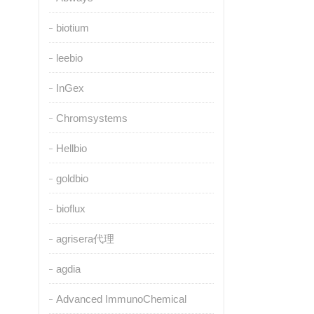
biotium
leebio
InGex
Chromsystems
Hellbio
goldbio
bioflux
agrisera代理
agdia
Advanced ImmunoChemical