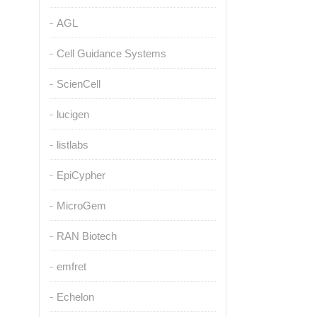
AGL
Cell Guidance Systems
ScienCell
lucigen
listlabs
EpiCypher
MicroGem
RAN Biotech
emfret
Echelon