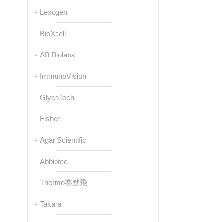
Lexogen
BioXcell
AB Biolabs
ImmunoVision
GlycoTech
Fisher
Agar Scientific
Abbiotec
Thermo賽默飛
Takara