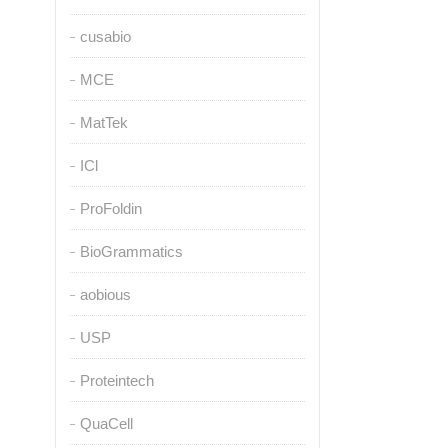
cusabio
MCE
MatTek
ICl
ProFoldin
BioGrammatics
aobious
USP
Proteintech
QuaCell