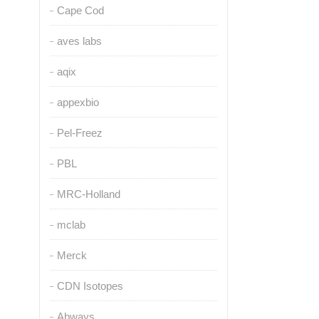
Cape Cod
aves labs
aqix
appexbio
Pel-Freez
PBL
MRC-Holland
mclab
Merck
CDN Isotopes
Abways