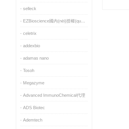
selleck
EZBioscience國內(nèi)授權(quán)代理
celetrix
addexbio
adamas nano
Tosoh
Megazyme
Advanced ImmunoChemical代理
ADS Biotec
Ademtech