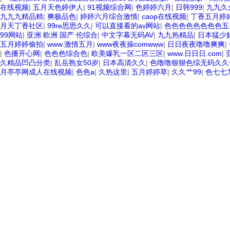
在线视频
|
五月天色婷伊人
|
91视频综合网
|
色婷婷六月
|
日韩999
|
九九久
九九九精品精
|
爽极品色
|
婷婷六月综合激情
|
caop在线视频
|
丁香五月婷
月天丁香社区
|
99re思思久久
|
可以直接看的av网站
|
色色色色色色色色五
99网站
|
亚洲 欧洲 国产 伦综合
|
中文字幕无码AV
|
九九热精品
|
日本猛少妇
五月婷婷偷拍
|
www.激情五月
|
www夜夜操comwww
|
日日夜夜噜噜爽爽
|
|
色播开心网
|
色色色综合色
|
欧美爆乳一区二区三区
|
www.日日日.com
|
久精品凹凸分类
|
乱岳熟女50岁
|
日本高清久久
|
色噜噜狠狠色综无码久久
月亭亭网成人在线视频
|
色色a
|
久热这里
|
五月婷婷草
|
久久艹99
|
色七七