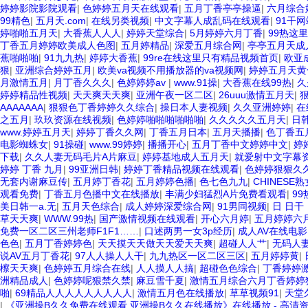
婷婷影院影院观看
|
色婷婷五月天在线观看
|
五月丁香亭亭操逼
|
六月综合
99精色
|
五月天.com
|
在线另类视频
|
中文字幕人成乱码在线观看
|
91干网
婷啪啪五月天
|
大香蕉人人人
|
婷婷天堂综合
|
5月婷婷六月丁香
|
99热这
丁香五月婷婷欧美成人色图
|
五月婷精品
|
深爱五月综合网
|
亭亭五月天成
蕉啪啪啪
|
91九九热
|
婷婷大香蕉
|
99re在线这里只有精品视频首页
|
欧亚
狠
|
亚洲综合婷婷五月
|
欧美va视频不用播放器的va视频网
|
婷婷五月天黄
月激情五月
|
月丁香久久久
|
色婷婷婷av
|
www.91操
|
大香蕉在线99热
|
久
婷婷精品性视频
|
天天爽天天爽
|
亚洲午夜一区二区
|
26uuu激情五月天
|
AAAAAAA
|
狠狠色丁香婷婷久久综合
|
操日本人妻视频
|
久久亚洲婷婷
|
在
之五月
|
玖玖资源在线视频
|
色婷婷啪啪啪啪啪啪
|
久久久久久五月天
|
日
www.婷婷五月天
|
婷婷丁香久久网
|
丁香五月日本
|
五月天播播
|
色丁香五
电影蜘蛛女
|
91操碰
|
www.99婷婷
|
播播开心
|
五月丁香中文婷婷中文
|
婷
下载
|
久久人妻无码毛片A片麻豆
|
婷婷基地成人五月天
|
就爱射中文字幕
婷婷 丁香 九月
|
99亚洲日韩
|
婷婷丁香精品视频在线观看
|
色婷婷狠狠久
无套内谢麻豆传
|
五月婷丁香花
|
五月婷婷色播
|
色七色九九
|
CHINESE
观看免费
|
丁香五月色播中文在线播放
|
丰满少妇猛烈A片免费看观看
|
9
美日韩一a.无
|
五月天色综合
|
成人婷婷深爱综合网
|
91男同视频
|
日 日干
草天天爽
|
WWW.99热
|
国产激情视频在线观看
|
开心六月婷
|
五月婷婷六
免费一区二区三州老师F1F1……
|
口述两男一女3p经历
|
成人AV在线电影
色色
|
五月丁香婷婷色
|
天天摸天天做天天爱天天爽
|
超碰人人艹
|
无码人
说AV五月丁香花
|
97人人操人人干
|
九九热区一区二区三区
|
五月婷婷黄
|
檫天天爽
|
色婷婷五月综合在线
|
人人摸人人搞
|
超碰色色综合
|
丁香婷婷
洲精品成人
|
色婷婷呢狠禁久禁
|
麻豆雪千夏
|
激情五月综合六月丁香婷婷
啪
|
69精品人人人人人人人人人
|
激情五月色在线播放
|
草草视频91
|
天堂
|
《亚洲操B久久免费在线观看,亚洲操B久久在线播放》在线播放 - 高清资源