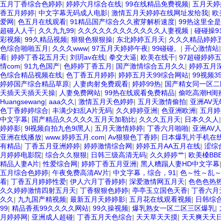
五月丁香综合色婷婷
|
婷婷六月综合在线
|
99在线精品免费视频
|
五月天婷
香五月婷婷
|
中文字幕无码成人电影
|
激情五月天婷婷在线网址发给我
|
欧
爱网
|
色五月在线观看
|
91精品国产综合久久蜜芽解析速度
|
99热这里全
超碰人人干
|
久久九九99
|
久久久久久久久久久久久久人妻视频
|
碰碰操9
彩视频
|
99久精品视频
|
狠狠色狠狠操
|
东北婷婷五月天
|
久久久精品婷婷
色综合啪啪五月
|
久久久www
|
97五月天婷婷午夜
|
99碰碰。
|
开心激情站
看
|
婷婷丁香花五月天
|
刘玥av在线
|
拳交大逼
|
欧美在线干
|
97超碰婷婷
情com
|
91九色国产
|
色婷婷丁香五月
|
国产激情综合五月久久
|
婷婷五月
色综合精品视频在线
|
色丁香五月婷婷
|
婷婷五月天99综合网站
|
99视频
婷婷国产综合精品草原
|
人妻肉射免费观看
|
婷婷99热
|
国产精女同一区
天插天天插天天操
|
人妻免费网站
|
99热在线观看免费精品
|
偷吃高潮H闺
Huangsewang
|
aaa久久
|
激情五月天色婷婷
|
五月天激情偷拍
|
亚洲AV
色丁香婷婷综合
|
丰满少妇乱A片无码
|
久久婷婷亚洲
|
色亚洲欧洲
|
五月婷
中文字幕
|
国产精品久久久久久五月天加勒比
|
久久久五月天
|
日本久久人
婷婷影
|
9l视频自拍九色9l黑人
|
五月天激情婷婷
|
丁香六月啪啪
|
亚洲AV
亚洲在线播放
|
www.婷婷五月.com
|
Av狠狠色丁香婷
|
日本爆乳片手机在
有精品
|
丁香五月亚洲婷婷
|
婷婷激情综合网
|
婷婷五月AA五月在线
|
涩综
月婷婷电影院
|
综合久久狠狠
|
日韩三级高清无码
|
久久婷婷艹
|
欧美槡BB
精品人妻A片
|
性爱综合网
|
婷婷丁香五月亚洲
|
黑人糟蹋人妻HD中文字幕
五月综合色婷婷
|
午夜免费高清AV片
|
中文字幕，综合，91
|
色～性～乱
看
|
丁香五月婷婷性爱
|
伊人六月丁香婷婷
|
深爱激情网五月天
|
色色色热
久久婷婷激情四射五月天
|
丁香狠狠色婷婷
|
亭亭玉立国色天香
|
丁香六月
久久
|
九九国产精视频
|
最新五月天婷婷影
|
五月花在线观看视频
|
日韩综
99
|
精品香蕉99久久久久网站
|
99久操视频
|
爆乳熟女一区二区三区爆乳
|
月婷婷网
|
亚洲成人超碰
|
丁香五月天色综合
|
天天草天天摸
|
天天爽天天