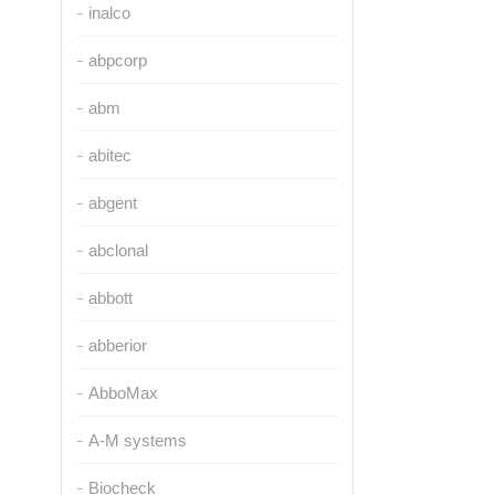
inalco
abpcorp
abm
abitec
abgent
abclonal
abbott
abberior
AbboMax
A-M systems
Biocheck