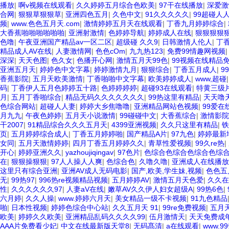
播放
|
啊v视频在线观看
|
久久婷婷五月综合色欧美
|
97干在线播放
|
深爱激
合网
|
狠狠草狠狠草
|
亚洲四色五月
|
久色中文
|
91久久久久久
|
99超碰人
频
|
www.色色五月天.com
|
激情婷婷五月天在线观看
|
丁香九月婷婷综合
|
大香蕉啪啪啪啪啪啪
|
亚洲射激情
|
色婷婷导航
|
婷婷成人在线
|
狠狠狠狠
色噜
|
午夜亚洲国产精品av一区二区
|
超级碰 久久9
|
日韩激情人伦人
|
丁
精品成人AV在线
|
人妻激情网
|
色色cOm
|
九九热123
|
免费99情趣网视频
深深
|
天天色图
|
色久女
|
色播开心网
|
激情五月天99色
|
99视频在线精品
亚洲五月天
|
婷婷色中文字幕
|
婷婷激情九月
|
狠狠综合
|
丁香五月成人
|
9
香蕉影院
|
五月天欧美激情
|
丁香啪啪中文字幕
|
欧美婷婷成人
|
www,超碰
码
|
丁香伊人五月色婷婷五十路
|
色婷婷婷婷
|
超碰93在线观看
|
特黄三级
月
|
五月丁香啪综合
|
精品无码久久久久久久久
|
99热这里有精品
|
天天噜
色综合网站
|
超碰人人妻
|
婷婷大乡焦噜噜
|
亚洲精品网站色视频
|
99爱在
月九九
|
午夜色婷婷
|
五月天小说激情
|
99碰碰中文
|
大香蕉综合
|
激情影院
干2007
|
91精品综合久久久五月天
|
4399亚洲视频
|
久久只这里有精品
|
铁
页
|
五月婷婷综合成人
|
丁香五月婷婷啪
|
国产精品A片
|
97九色
|
婷婷最新
女同
|
五月天激情婷婷
|
四月丁香五月婷婷久久
|
青草性爱视频
|
99久re热
|
开心
|
婷婷亚洲久久
|
yazhoujiqingav
|
97色片
|
色综合色综合色综合色综
在
|
狠狠操狠狠
|
97人人操人人爽
|
色综合色
|
久噜久噜
|
亚洲成人在线播放
这里只有综合亚洲
|
亚洲AV成人无码电影
|
国产,欧美,学生妹,视频
|
色色五
无
|
99热97
|
996热re视频精品视频
|
五月婷婷AV
|
激情五月天色爱
|
久久在
性
|
久久久久久久97
|
人妻aV在线
|
嫩草AV久久伊人妇女超级A
|
99热6色
|
六月婷
|
久久人操
|
www.婷婷六月天
|
美女精品一级不卡视频
|
91九色精品
啪
|
日本性视频
|
婷婷色综合中心站
|
久久五月天 91
|
99re免费视频
|
五月
欧美
|
婷婷久久欧美
|
亚洲精品乱码久久久久99
|
伍月激情天
|
天天免费成
AAA片免费看少妃
|
中文在线最新版天堂8
|
无码髙清
|
a在线观看
|
www.9