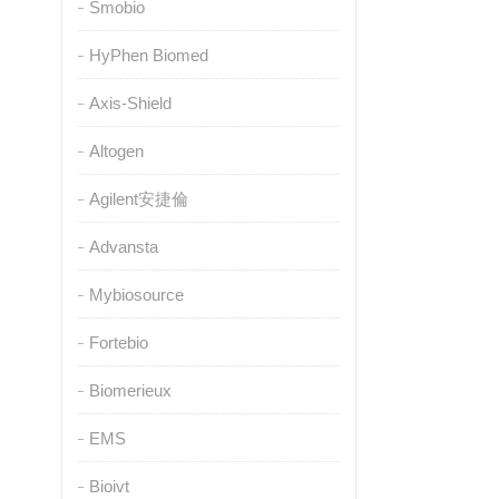
Smobio
HyPhen Biomed
Axis-Shield
Altogen
Agilent安捷倫
Advansta
Mybiosource
Fortebio
Biomerieux
EMS
Bioivt