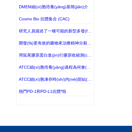
DMEM細(xì)胞培養(yǎng)基簡(jiǎn)介
Cosmo Bio 抗體集合 (CAC)
研究人員描述了一種可能的新型多發(fā)性硬化癥樣疾病
開發(fā)更有效的藥物來治療精神分裂癥的衰弱癥狀
用鼠尾膠原蛋白進(jìn)行膠原收縮測(cè)定
ATCC細(xì)胞培養(yǎng)過程為何會(huì)產(chǎn)生細(xì)胞碎片？
ATCC細(xì)胞凍存時(shí)內(nèi)部結(jié)冰會(huì)影響細(xì)胞活性嗎
熱門PD-1和PD-L1抗體*啦