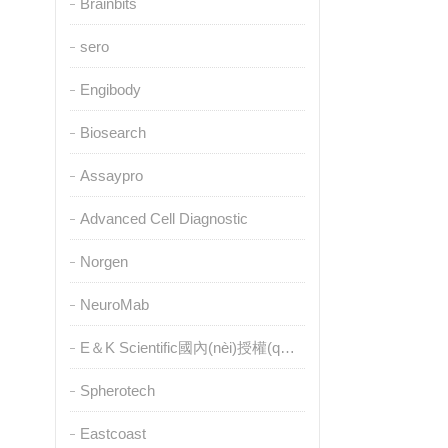
Brainbits
sero
Engibody
Biosearch
Assaypro
Advanced Cell Diagnostic
Norgen
NeuroMab
E＆K Scientific國內(nèi)授權(quán)代理
Spherotech
Eastcoast