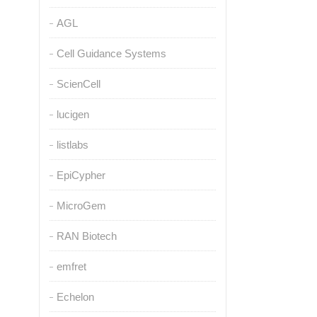
AGL
Cell Guidance Systems
ScienCell
lucigen
listlabs
EpiCypher
MicroGem
RAN Biotech
emfret
Echelon