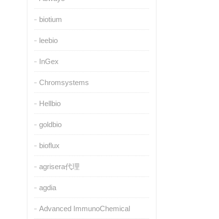
biotium
leebio
InGex
Chromsystems
Hellbio
goldbio
bioflux
agrisera代理
agdia
Advanced ImmunoChemical