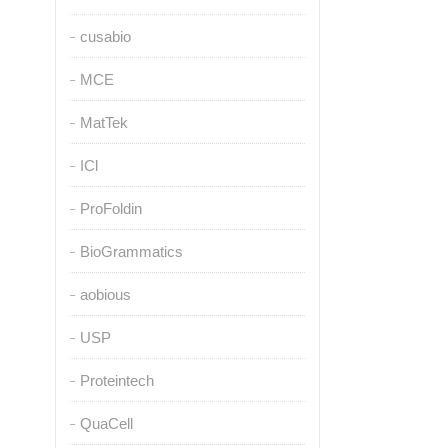
cusabio
MCE
MatTek
ICl
ProFoldin
BioGrammatics
aobious
USP
Proteintech
QuaCell