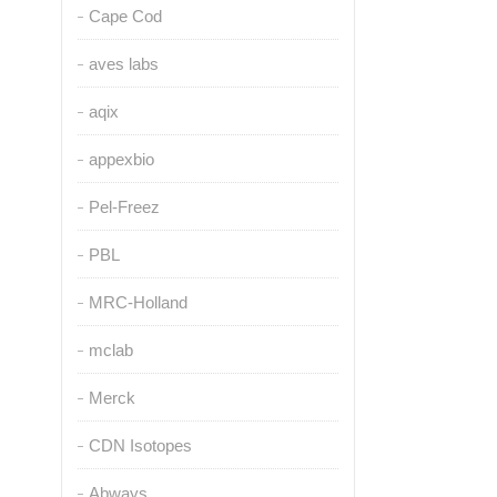
Cape Cod
aves labs
aqix
appexbio
Pel-Freez
PBL
MRC-Holland
mclab
Merck
CDN Isotopes
Abways