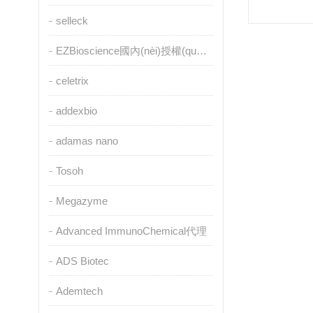
selleck
EZBioscience國內(nèi)授權(quán)代理
celetrix
addexbio
adamas nano
Tosoh
Megazyme
Advanced ImmunoChemical代理
ADS Biotec
Ademtech