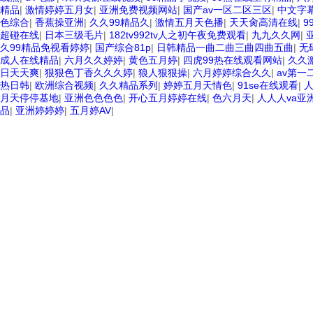
精品
|
激情婷婷五月女
|
亚洲免费视频网站
|
国产av一区二区三区
|
中文字
色综合
|
香蕉操亚洲
|
久久99精品久
|
激情五月天色播
|
天天肏高清在线
|
9
超碰在线
|
日本三级毛片
|
182tv992tv人之初午夜免费观看
|
九九久久网
|
久99精品免视看婷婷
|
国产综合81p
|
日韩精品一曲二曲三曲四曲五曲
|
无
成人在线精品
|
六月久久婷婷
|
黄色五月婷
|
四虎99热在线观看网站
|
久久
日天天爽
|
狠狠色丁香久久久婷
|
狼人狠狠操
|
六月婷婷综合久久
|
av第一
热日韩
|
欧洲综合视频
|
久久精品系列
|
婷婷五月天情色
|
91se在线观看
|
人
月天停停基地
|
亚洲色色色色
|
开心五月婷婷在线
|
色六月天
|
人人人va亚
品
|
亚洲婷婷婷
|
五月婷AV
|