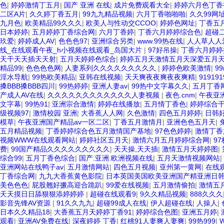
色
|
婷婷激情丁五月
|
国产 亚洲 在线
|
成片免费观看大全
|
婷婷六月色丁香
二区A片
|
久久婷丁香五月
|
99九九精品视频
|
六月丁香啪啪啪
|
久久99网
九月色
|
欧美精品99久久久
|
欧美人与性动交CCOO
|
婷婷色网址
|
丁香五
日本婷婷
|
五月婷婷丁香综合网
|
六月丁香婷
|
丁香六月婷婷综合色
|
超碰
玖爱
|
婷婷成人AV
|
色色色97
|
亚洲综合另类
|
www.99热在线
|
人人草人人
线_在线观看午夜_h小视频在线观看_岛国大片
|
97好吊操
|
丁香六月婷婷
天干天天插天天射
|
五月天婷婷色综合
|
婷婷五月天激情五月天深爱五月
精品99
|
色色色色网
|
人妻系列久久久久久久久久久
|
婷婷色欧美激情
|
9
淫水导航
|
99热欧美精品
|
亚韩在线视频
|
天天爽夜夜爽夜夜爽精
|
9191
搡BBB搡BBB四川
|
99热婷婷
|
亚洲人妻av
|
99热中文字幕久久
|
五月丁香
产成人AV在线
|
久久久久久久久久久久久久人妻视频
|
夜色.cnm
|
午夜亚
文字幕
|
99热91
|
亚洲宗合激情
|
婷婷在线播放
|
五月情丁香色
|
婷婷综合
级视频97
|
激情校园 亚洲
|
大香蕉人人网
|
久色激情
|
四色五月婷婷
|
日韩
模草
|
午夜亚洲国产精品av一区二区
|
丁香五月激情月
|
亚洲色色五月天
|
五月精品视频
|
丁香婷婷综合色五月激情国产基地
|
97色色婷婷
|
激情丁香
视频WWW在线观看网站
|
婷婷社区五月天
|
激情六月五月婷婷综合网
|
9
费
|
99国产精品久久久久久久久久久
|
天天操,天天插
|
激情五月天婷婷图
|
综合99
|
五月丁香色综合
|
国产.亚洲.欧洲视频在线
|
五月天激情视频网站
|
亚洲网站在线鸭子av
|
五月激情网站
|
四色五月视频
|
亚州第一黄网
|
在线
丁香综合网
|
九九大香蕉黄色影院
|
日本英国美国欧美亚洲国产精亚洲日
美色色色
|
屁股翘好撅高迎合跪趴
|
99爱在线视频
|
五月激情偷拍
|
激情五
天天摸日日舔狠狠添婷婷婷
|
超碰在线观看9
|
9久久精品视频
|
888久久久
影音先锋AV资源
|
91久久九九
|
超碰99成人在线
|
伊人超碰在线
|
人操人
|
日本久久精品18
|
大香蕉五月天婷婷丁香91
|
婷婷综合色图
|
亚洲五月婷
|
观看
|
亚洲AV免费在线
|
深夜婷婷 丁香
|
红桃91人妻爽人妻爽
|
99热999
|