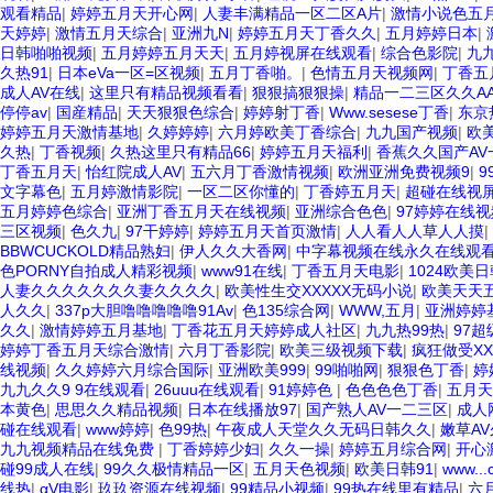
观看精品
|
婷婷五月天开心网
|
人妻丰满精品一区二区A片
|
激情小说色五
天婷婷
|
激情五月天综合
|
亚洲九N
|
婷婷五月天丁香久久
|
五月婷婷日本
|
日韩啪啪视频
|
五月婷婷五月天天
|
五月婷视屏在线观看
|
综合色影院
|
九
久热91
|
日本eVa一区=区视频
|
五月丁香啪。
|
色情五月天视频网
|
丁香五
成人AV在线
|
这里只有精品视频看看
|
狠狠搞狠狠操
|
精品一二三区久久A
停停av
|
国産精品
|
天天狠狠色综合
|
婷婷射丁香
|
Www.sesese丁香
|
东京
婷婷五月天激情基地
|
久婷婷婷
|
六月婷欧美丁香综合
|
九九国产视频
|
欧美
久热
|
丁香视频
|
久热这里只有精品66
|
婷婷五月天福利
|
香蕉久久国产AV
丁香五月天
|
怡红院成人AV
|
五六月丁香激情视频
|
欧洲亚洲免费视频9
|
9
文字幕色
|
五月婷激情影院
|
一区二区你懂的
|
丁香婷五月天
|
超碰在线视
五月婷婷色综合
|
亚洲丁香五月天在线视频
|
亚洲综合色色
|
97婷婷在线视
三区视频
|
色久九
|
97干婷婷
|
婷婷五月天首页激情
|
人人看人人草人人摸
|
BBWCUCKOLD精品熟妇
|
伊人久久大香网
|
中字幕视频在线永久在线观
色PORNY自拍成人精彩视频
|
www91在线
|
丁香五月天电影
|
1024欧美
人妻久久久久久久久妻久久久久
|
欧美性生交XXXXX无码小说
|
欧美天天
人久久
|
337p大胆噜噜噜噜噜91Av
|
色135综合网
|
WWW,五月
|
亚洲婷婷
久久
|
激情婷婷五月基地
|
丁香花五月天婷婷成人社区
|
九九热99热
|
97
婷婷丁香五月天综合激情
|
六月丁香影院
|
欧美三级视频下载
|
疯狂做受XX
线视频
|
久久婷婷六月综合国际
|
亚洲欧美999
|
99啪啪网
|
狠狠色丁香
|
婷
九九久久9 9在线观看
|
26uuu在线观看
|
91婷婷色
|
色色色色丁香
|
五月天
本黄色
|
思思久久精品视频
|
日本在线播放97
|
国产熟人AV一二三区
|
成人
碰在线观看
|
www婷婷
|
色99热
|
午夜成人天堂久久无码日韩久久
|
嫩草A
九九视频精品在线免费
|
丁香婷婷少妇
|
久久一操
|
婷婷五月综合网
|
开心
碰99成人在线
|
99久久极情精品一区
|
五月天色视频
|
欧美日韩91
|
www.
线热
|
αV电影
|
玖玖资源在线视频
|
99精品小视频
|
99热在线里有精品
|
六