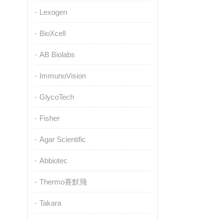
Lexogen
BioXcell
AB Biolabs
ImmunoVision
GlycoTech
Fisher
Agar Scientific
Abbiotec
Thermo賽默飛
Takara