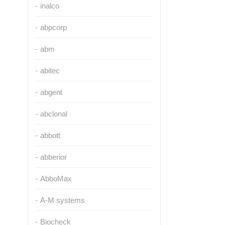
inalco
abpcorp
abm
abitec
abgent
abclonal
abbott
abberior
AbboMax
A-M systems
Biocheck