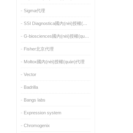
Sigma代理
SSI Diagnostica國內(nèi)授權(quán)代理
G-biosciences國內(nèi)授權(quán)代理
Fisher北京代理
Moltox國內(nèi)授權(quán)代理
Vector
Badrilla
Bangs labs
Expression system
Chromogenix