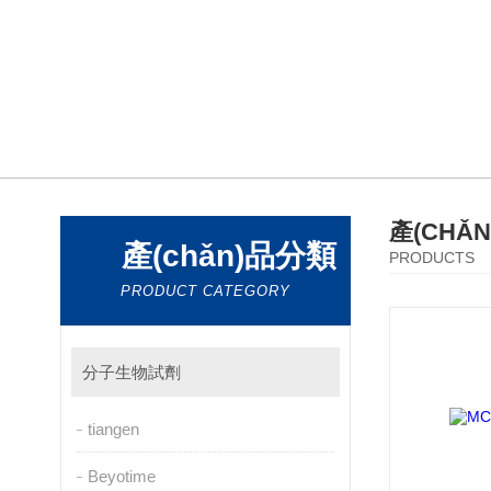
產(CHǍ
產(chǎn)品分類
PRODUCTS
PRODUCT CATEGORY
分子生物試劑
tiangen
Beyotime