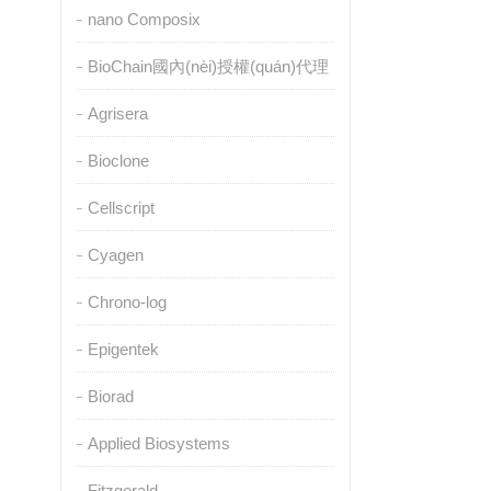
nano Composix
BioChain國內(nèi)授權(quán)代理
Agrisera
Bioclone
Cellscript
Cyagen
Chrono-log
Epigentek
Biorad
Applied Biosystems
Fitzgerald