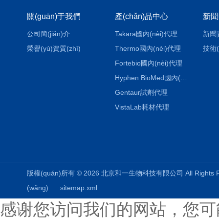
關(guān)于我們
產(chǎn)品中心
新聞
公司簡(jiǎn)介
Takara國內(nèi)代理
新聞
榮譽(yù)資質(zhì)
Thermo國內(nèi)代理
技術(
Fortebio國內(nèi)代理
Hyphen BioMed國內(nèi)代理
Gentaur試劑代理
VistaLab耗材代理
版權(quán)所有 © 2026 北京和一生物科技有限公司 All Rights
(wǎng)
sitemap.xml
感谢您访问我们的网站，您可