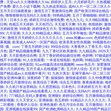
费
|
天堂va久久久噜噜噜久久Va
|
婷婷伊人五月
|
六月婷婷毛片
|
久热视频
产免费
|
爱久久小说下载网
|
九九热这里精品
|
成AV人片一区二区三区久久
五月天日日操夜夜操
|
激情五月丁香激情综合网
|
国产欧美日韩综合精品
色
|
噜噜狠狠色综无码久久合欧美
|
99热精品网
|
五月丁香啪啪啪
|
婷婷五
月天
|
日本久久色
|
婷婷五月综合激情免费
|
色九九九九
|
久久9精品视频
|
日韩
|
色视五月天婷婷
|
天天色凹凸
|
天天做天天爽
|
9久热
|
色情婷婷
|
激情
月婷婷亚洲
|
99热黄
|
婷婷情色五月天
|
亚洲视频在线观看99
|
婷婷黄色网
99
|
六月亚洲
|
久久久久99精品成人网站
|
五月天亭亭俺也
|
国产精品激情
7米
|
激情五月天婷婷久久久久久久久久久
|
www.粉嫩av.com
|
色婷婷色综
幕视频
|
欧美成人AAA片一区国产精品
|
欧美美美女性色视频
|
99视频色
情
|
骚。com
|
丁香五月婷婷少妇
|
99综合自拍
|
大香蕉伊人丁香五月
|
综合
月色
|
国产精品视频免费看
|
九九丁香社区欧美激情
|
九九精品热
|
2025
人妻
|
天天影视色综合网
|
五月丁香好婷婷姑娘综合网
|
色婷网
|
97碰成超
线不卡的视频
|
91人在线观看
|
一本道在线电影
|
色婷网
|
99精品国产在热
婷婷综合喷
|
婷色影院
|
91av传媒高清在线视频网
|
www.色五月
|
深爱激情
香六月天婷婷色
|
五月天成人在线视频丁香
|
五月伊人综合
|
五月天丁香啪
国产精品成av人在线视午夜片
|
91 九色大美女
|
亚洲字幕AV一区二区三区
熟女亚洲AV麻豆
|
深夜婷婷 丁香
|
操操操B
|
激情操逼婷婷
|
久久99免费视
香婷婷五月激情综合
|
欧美综合丁香网
|
综合五月激情
|
夜夜操夜夜操
|
啪
操
|
久久机只有这里精品
|
久久思思精品
|
日本色久
|
日本婷婷五月天
|
欧美
月天
|
亚洲国产精品VA在线看黑人
|
久久久亚洲成人无码A片
|
婷婷五月天
月天
|
777精品久无码人妻蜜桃
|
亚洲狠9
|
婷婷综合网性
|
五月激情精品视
精彩视频
|
久久天堂女人
|
亚洲操操
|
色五婷婷
|
91精品久久久久久久久
|
天
二区蜜桃
|
香蕉伊人综合
|
亚洲色激婷
|
色五月综合在线
|
五月激情站
|
久久
国
|
亚洲视频在线观看99
|
国产欧洲欧洲精品久久
|
久久精品99国产精品