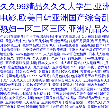
久久99精品久久久大学生,亚
电影,欧美日韩亚洲国产综合乱
熟妇一区二区三区,亚洲精品
色五月在线播放
|
五月丁香综合啪啪
|
中文字幕高清av
|
女人被躁到高潮嗷
码
|
天堂在线中文
|
综合五月婷婷
|
亚洲色网络
|
婷婷五月骚厕所
|
五月天婷
月婷婷色五月
|
色婷精品91
|
六月伊人
|
91se在线观看
|
深夜视频
|
国产精
月天激情无码
|
另类综合婷婷五月天欧美视频
|
亚洲男人的天堂婷婷色五
地址获取
|
www.色擼擼.com
|
人人操超踫
|
www开心激情网
|
日本成人噜噜
洲激情AV
|
99热只有
|
久久免费干
|
色色草97
|
99视频网址
|
AV在线中文
|
频
|
五月天婷婷免费视频
|
日本女人久久
|
成人看片网站
|
成人超碰网
|
九月
A片
|
综合激情五月天
|
九九热狼人
|
五月香蕉网
|
97干视频
|
午夜丁香六月
费最新版
|
99久久久免费
|
激情五月四色
|
97久久超碰
|
夜夜做天天爽
|
狠
线
|
这里都是精品99
|
anquye五月
|
六月色婷婷
|
色婷婷五月天在线观看
|
丁AV
|
天天色天天日
|
大香蕉伊在
|
激情综合网五月天天
|
五月婷婷五月天
日韩AV无码影片
|
玖玖婷婷色五月
|
管管補管管紱
|
91色涩
|
国内自拍97在
九九九
|
www.十八禁不禁AV.com
|
六月激情网
|
丁香五月天堂网AV
|
深爱
99久久婷婷五月综合
|
五月伊人91
|
丁香五月婷婷久久综合激情网
|
超碰
婷婷
|
美女黄频aⅴ视频
|
99热这里只有精品在线播放
|
国产精品a无线
|
久
像
|
五月婷婷狠天天色综合
|
五月婷婷六月丁香综合在线
|
日本婷久久
|
久
婷丁香五月综合
|
99操99
|
狠狠五月天婷婷
|
99re在线观看
|
青草网在线观