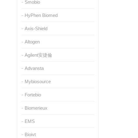
Smobio
HyPhen Biomed
Axis-Shield
Altogen
Agilent安捷倫
Advansta
Mybiosource
Fortebio
Biomerieux
EMS
Bioivt