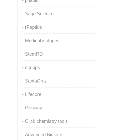
pnabio
Sage Science
rPeptide
Medical isotopes
StemRD
scripps
SantaCruz
Lifecore
Genway
Click chemistry tools
Advanced Biotech