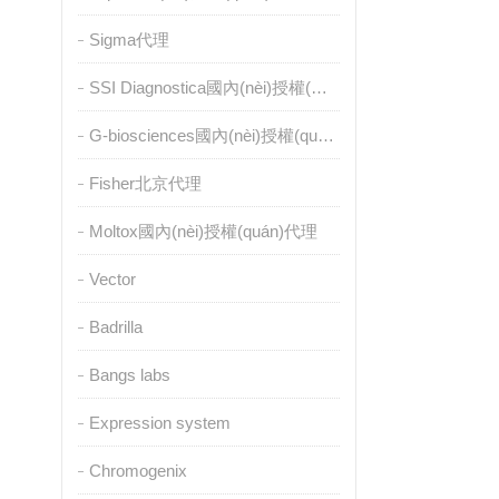
Sigma代理
SSI Diagnostica國內(nèi)授權(quán)代理
G-biosciences國內(nèi)授權(quán)代理
Fisher北京代理
Moltox國內(nèi)授權(quán)代理
Vector
Badrilla
Bangs labs
Expression system
Chromogenix