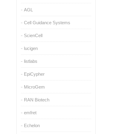
AGL
Cell Guidance Systems
ScienCell
lucigen
listlabs
EpiCypher
MicroGem
RAN Biotech
emfret
Echelon