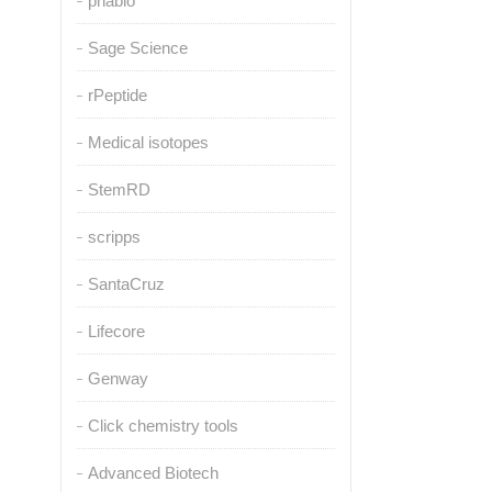
pnabio
Sage Science
rPeptide
Medical isotopes
StemRD
scripps
SantaCruz
Lifecore
Genway
Click chemistry tools
Advanced Biotech