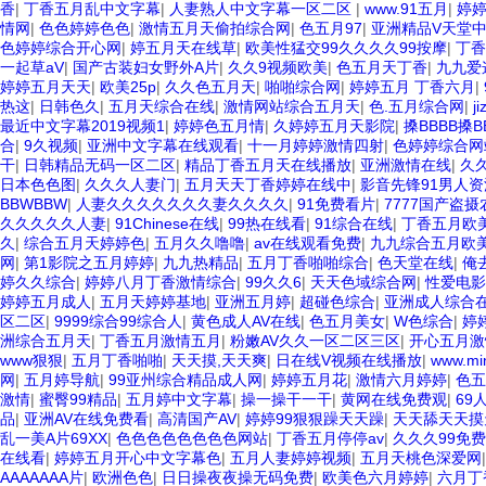
香
|
丁香五月乱中文字幕
|
人妻熟人中文字幕一区二区
|
www.91五月
|
婷婷
情网
|
色色婷婷色色
|
激情五月天偷拍综合网
|
色五月97
|
亚洲精品V天堂
色婷婷综合开心网
|
婷五月天在线草
|
欧美性猛交99久久久久99按摩
|
丁香
一起草aV
|
国产古装妇女野外A片
|
久久9视频欧美
|
色五月天丁香
|
九九爱
婷婷五月天天
|
欧美25p
|
久久色五月天
|
啪啪综合网
|
婷婷五月 丁香六月
|
热这
|
日韩色久
|
五月天综合在线
|
激情网站综合五月天
|
色.五月综合网
|
ji
最近中文字幕2019视频1
|
婷婷色五月情
|
久婷婷五月天影院
|
搡BBBB搡B
合
|
9久视频
|
亚洲中文字幕在线观看
|
十一月婷婷激情四射
|
色婷婷综合网
干
|
日韩精品无码一区二区
|
精品丁香五月天在线播放
|
亚洲激情在线
|
久
日本色色图
|
久久久人妻门
|
五月天天丁香婷婷在线中
|
影音先锋91男人
BBWBBW
|
人妻久久久久久久久妻久久久久
|
91免费看片
|
7777国产盗
久久久久久人妻
|
91Chinese在线
|
99热在线看
|
91综合在线
|
丁香五月欧
久
|
综合五月天婷婷色
|
五月久久噜噜
|
av在线观看免费
|
九九综合五月欧
网
|
第1影院之五月婷婷
|
九九热精品
|
五月丁香啪啪综合
|
色天堂在线
|
俺
婷久久综合
|
婷婷八月丁香激情综合
|
99久久6
|
天天色域综合网
|
性爱电影
婷婷五月成人
|
五月天婷婷基地
|
亚洲五月婷
|
超碰色综合
|
亚洲成人综合
区二区
|
9999综合99综合人
|
黄色成人AV在线
|
色五月美女
|
W色综合
|
婷
洲综合五月天
|
丁香五月激情五月
|
粉嫩AV久久一区二区三区
|
开心五月激
www狠狠
|
五月丁香啪啪
|
天天摸,天天爽
|
日在线V视频在线播放
|
www.m
网
|
五月婷导航
|
99亚州综合精品成人网
|
婷婷五月花
|
激情六月婷婷
|
色五
激情
|
蜜臀99精品
|
五月婷中文字幕
|
操一操干一干
|
黄网在线免费观
|
69
品
|
亚洲AV在线免费看
|
高清国产AV
|
婷婷99狠狠躁天天躁
|
天天舔天天摸
乱一美A片69XX
|
色色色色色色色色网站
|
丁香五月停停av
|
久久久99免
在线看
|
婷婷五月开心中文字幕色
|
五月人妻婷婷视频
|
五月天桃色深爱网
AAAAAAA片
|
欧洲色色
|
日日操夜夜操无码免费
|
欧美色六月婷婷
|
六月丁