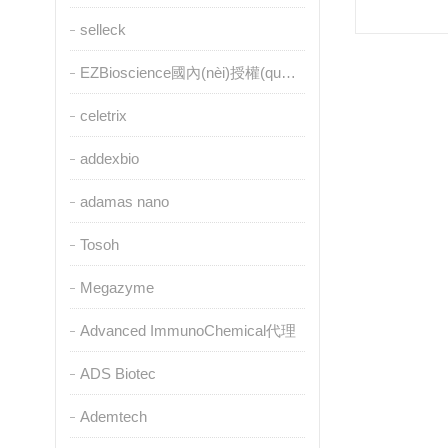
selleck
EZBioscience國內(nèi)授權(quán)代理
celetrix
addexbio
adamas nano
Tosoh
Megazyme
Advanced ImmunoChemical代理
ADS Biotec
Ademtech