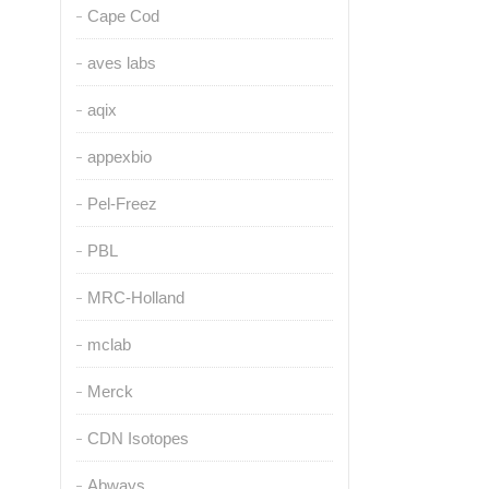
Cape Cod
aves labs
aqix
appexbio
Pel-Freez
PBL
MRC-Holland
mclab
Merck
CDN Isotopes
Abways