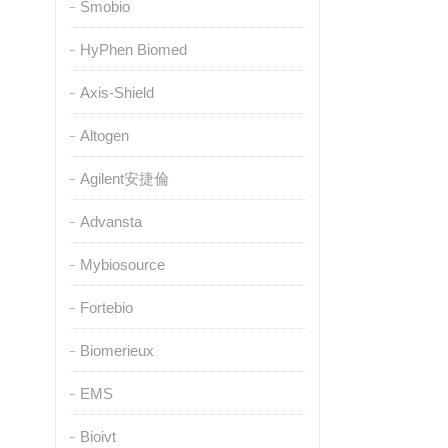
Smobio
HyPhen Biomed
Axis-Shield
Altogen
Agilent安捷倫
Advansta
Mybiosource
Fortebio
Biomerieux
EMS
Bioivt