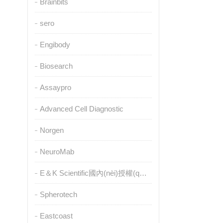
Brainbits
sero
Engibody
Biosearch
Assaypro
Advanced Cell Diagnostic
Norgen
NeuroMab
E＆K Scientific國內(nèi)授權(quán)代理
Spherotech
Eastcoast