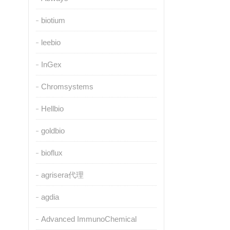
biotium
leebio
InGex
Chromsystems
Hellbio
goldbio
bioflux
agrisera代理
agdia
Advanced ImmunoChemical