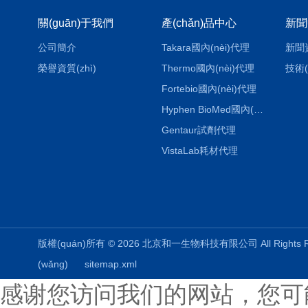
關(guān)于我們
產(chǎn)品中心
新聞
公司簡介
Takara國內(nèi)代理
新聞
榮譽資質(zhì)
Thermo國內(nèi)代理
技術(
Fortebio國內(nèi)代理
Hyphen BioMed國內(nèi)代理
Gentaur試劑代理
VistaLab耗材代理
版權(quán)所有 © 2026 北京和一生物科技有限公司 All Rights
(wǎng)
sitemap.xml
感谢您访问我们的网站，您可