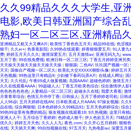
久久99精品久久久大学生,亚
电影,欧美日韩亚洲国产综合乱
熟妇一区二区三区,亚洲精品
亚洲精品又粗又大又爽A片
|
欧美性丁香色色五月天
|
精品99在线
|
色涩视
狠干
|
久久er+
|
色香蕉影院
|
久99热在线观看
|
婷香狠狠爱五月
|
91人妻
费
|
婷婷五月天久久久
|
激情深爱五月
|
五月天激情av
|
亚洲无码九九
|
ww
五月丁香
|
99在线免费视
|
欧洲日韩一区二区三区
|
丁香五月婷婷亚洲另类
天天操天天操天天操天天操天天操
|
狠狠舔
|
二色AV
|
玖玖国产视频一区
|
天天
|
国偷自产视频一区二区久
|
欧美乱大交XXXXX潮喷l头像
|
婷婷五月天
天色视频
|
99热这里只有精品9
|
少妇被下春药玩弄A片
|
在线成人网址
|
国
天叉
|
久久伦乱
|
午夜69成人做爰视频
|
岛国AAAV
|
超碰色婷婷
|
激情五月
久久在线观看AAAA
|
99超碰人人
|
丁香五月欧美色综合
|
综合激情伊人影
色色色色色色色
|
人妻精品一区二区三区
|
超碰永久在线
|
我爱大香蕉
|
激
月青青草综合
|
色情五月停停丁香
|
日韩操人
|
五月丁香婷婷老司机
|
日韩
人人96@
|
五月天婷婷在线AN
|
日本欧美成人片AAAA
|
97操女视频
|
久久
品在线
|
综合网狠狠
|
日本色婷婷久久99精品91
|
五月天色婷婷综合
|
综合
99热99这里有免费的精品
|
狼友视频在线观看18
|
9久热视频
|
这里只有精
亚洲人人干
|
五月综合丁香婷婷
|
色婷成人狠干
|
伊人色欲五月天
|
79精品
优久久
|
婷婷五月天色
|
久久人人九
|
夜色.cnm
|
久久开心五月婷婷
|
狠狠
在线
|
天天插天天爽
|
99自拍视频在线
|
97五月天
|
九热电影av
|
深爱五月