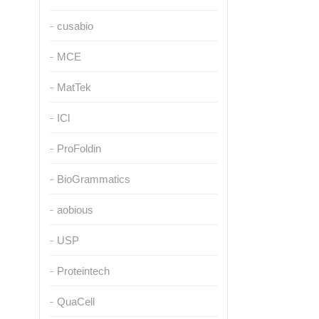
cusabio
MCE
MatTek
ICl
ProFoldin
BioGrammatics
aobious
USP
Proteintech
QuaCell