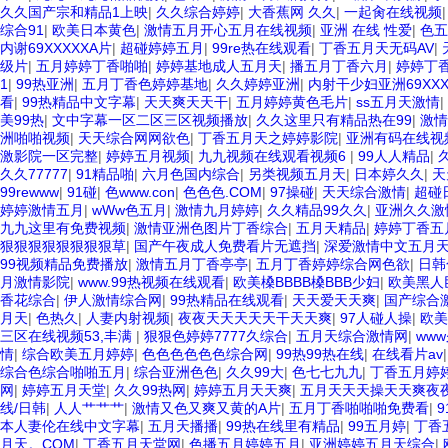
久久国产宗和精品1上映
|
久久综合婷婷
|
大香蕉网 久久
|
一起肏在线视频
综合91
|
欧美日本黄色
|
激情五月开心五月在线视频
|
亚洲 在线 性爱
|
色五
内谢69XXXXXA片
|
超碰婷婷五月
|
99re热在线观看
|
丁香五月天无码AV
|
级片
|
五月婷婷丁香啪啪
|
婷婷基地成人五月天
|
播五月丁香六月
|
婷婷丁香
1
|
99热亚洲
|
五月丁香色婷婷基地
|
久久婷婷亚洲
|
内射干少妇亚洲69XX
看
|
99热精品中文字幕
|
天天爽天天干
|
五月婷婷黄色毛片
|
ss五月天激情
|
美99热
|
文中字幕一区二区三区视频播放
|
久久这里只有精品热在99
|
激情
洲啪啪视频
|
天天综合网网欲色
|
丁香五月天之婷婷影院
|
亚洲有码在线视
激影院一区完整
|
婷婷五月视频
|
九九视频在线观看视频6
|
99人人精品
|
久久77777
|
91精品啪
|
六月色国内综合
|
另类视频五月天
|
日本婷久久
|
天
99rewww
|
91碰
|
色www.con
|
色色色.COM
|
97操碰
|
天天综合激情
|
超碰
婷婷激情五月
|
wWw色五月
|
激情九月婷婷
|
久久精品99久久
|
亚洲久久激
九九这里有免费视频
|
激情亚洲色图片丁香综合
|
五月天精品
|
婷婷丁香五
狠狠狠狠狠狠狠狠草
|
国产午夜成人免费看片无遮挡
|
深爱激情中文五月天
99视频精品免费播放
|
激情五月丁香亭亭
|
五月丁香婷婷综合网色欲
|
日韩
月激情影院
|
www.99热视频在线观看
|
欧美槡BBBB槡BBB少妇
|
欧美黑人巨
香花综合
|
伊人激情综合网
|
99热精品在线观看
|
天天爱天天爽
|
国产综合
月天
|
色热久
|
人妻内射视频
|
夜夜天天天天天干天天爽
|
97人碰人操
|
欧美
三区在线视频53,丰满
|
狠狠色婷婷7777久综合
|
五月天综合激情网
|
ww
情
|
综合欧美五月婷婷
|
色色色色色色综合网
|
99热99热在线
|
在线看片av
综合色综合啪啪五月
|
综合亚洲色色
|
久久99大
|
色七七九九
|
丁香五月婷
网
|
婷婷五月天堂
|
久久99热网
|
婷婷五月天天爽
|
五月天天天操天天爽夜
线/日韩
|
人人艹艹艹
|
激情又色又爽又黄的A片
|
五月丁香啪啪啪免费看
|
本人妻伦在线中文字幕
|
五月天播播
|
99热在线里有精品
|
99五月婷
|
丁香
月天。COM
|
丁香五月天堂网
|
色播五月婷婷五月
|
亚洲婷婷五月天综合
|