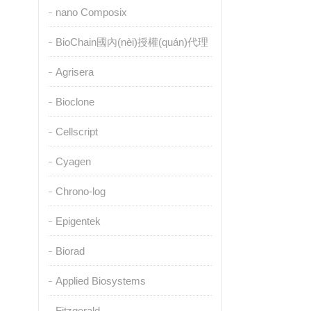
nano Composix
BioChain國內(nèi)授權(quán)代理
Agrisera
Bioclone
Cellscript
Cyagen
Chrono-log
Epigentek
Biorad
Applied Biosystems
Fitzgerald