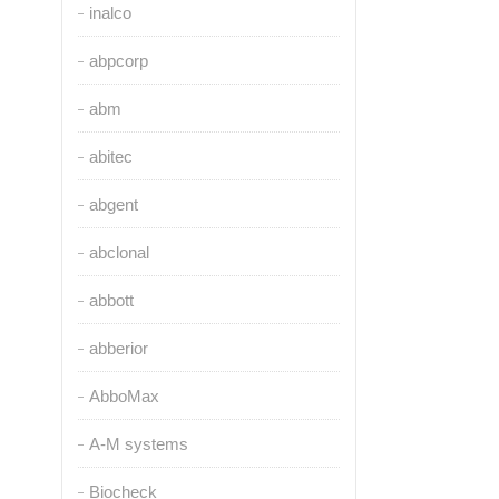
inalco
abpcorp
abm
abitec
abgent
abclonal
abbott
abberior
AbboMax
A-M systems
Biocheck