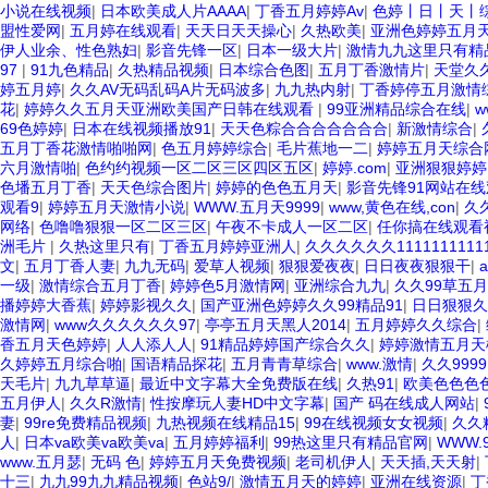
小说在线视频
|
日本欧美成人片AAAA
|
丁香五月婷婷Av
|
色婷丨日丨天丨
盟性爱网
|
五月婷在线观看
|
天天日天天操心
|
久热欧美
|
亚洲色婷婷五月
伊人业余、性色熟妇
|
影音先锋一区
|
日本一级大片
|
激情九九这里只有精
97
|
91九色精品
|
久热精品视频
|
日本综合色图
|
五月丁香激情片
|
天堂久
婷五月婷
|
久久AV无码乱码A片无码波多
|
九九热内射
|
丁香婷停五月激情
花
|
婷婷久久五月天亚洲欧美国产日韩在线观看
|
99亚洲精品综合在线
|
w
69色婷婷
|
日本在线视频播放91
|
天天色粽合合合合合合合
|
新激情综合
|
五月丁香花激情啪啪网
|
色五月婷婷综合
|
毛片蕉地一二
|
婷婷五月天综合
六月激情啪
|
色约约视频一区二区三区四区五区
|
婷婷.com
|
亚洲狠狠婷婷
色墦五月丁香
|
天天色综合图片
|
婷婷的色色五月天
|
影音先锋91网站在线
观看9
|
婷婷五月天激情小说
|
WWW.五月天9999
|
www,黄色在线,con
|
久
网络
|
色噜噜狠狠一区二区三区
|
午夜不卡成人一区二区
|
任你搞在线观看
洲毛片
|
久热这里只有
|
丁香五月婷婷亚洲人
|
久久久久久久1111111111
文
|
五月丁香人妻
|
九九无码
|
爱草人视频
|
狠狠爱夜夜
|
日日夜夜狠狠干
|
一级
|
激情综合五月丁香
|
婷婷色5月激情网
|
亚洲综合九九
|
久久99草五
播婷婷大香蕉
|
婷婷影视久久
|
国产亚洲色婷婷久久99精品91
|
日日狠狠
激情网
|
www久久久久久久97
|
亭亭五月天黑人2014
|
五月婷婷久久综合
|
香五月天色婷婷
|
人人添人人
|
91精品婷婷国产综合久久
|
婷婷激情五月天
久婷婷五月综合啪
|
国语精品探花
|
五月青青草综合
|
www.激情
|
久久9999
天毛片
|
九九草草逼
|
最近中文字幕大全免费版在线
|
久热91
|
欧美色色色
五月伊人
|
久久R激情
|
性按摩玩人妻HD中文字幕
|
国产 码在线成人网站
|
妻
|
99re免费精品视频
|
九热视频在线精品15
|
99在线视频女女视频
|
久久
人
|
日本va欧美va欧美va
|
五月婷婷福利
|
99热这里只有精品官网
|
WWW.
www.五月瑟
|
无码 色
|
婷婷五月天免费视频
|
老司机伊人
|
天天插,天天射
|
十三
|
九九99九九精品视频
|
色站9/
|
激情五月天的婷婷
|
亚洲在线资源
|
丁