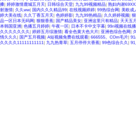
搡
|
婷婷激情鹿城五月天
|
日韩综合天堂
|
九九99视频精品
|
熟妇内谢69XX
射激情
|
久久ww
|
国内久久久精品99
|
在线视频婷婷
|
99热综合网
|
美欧成
婷大美在线
|
久久丁香五月天
|
色婷婷影
|
九九99热精品
|
久久婷婷视频
|
狠
品一区日本无码网
|
狠狠香蕉
|
国产精品美女
|
亚洲这里只有精品
|
天天五
本韩国亚洲
|
色播五月婷婷
|
午夜一区
|
日本不卡中文字幕
|
99ri视频在线
久久久久久久久
|
婷婷五月综激情
|
看全色黄大色大片
|
亚洲色综合色网
|
情久久久
|
国产五月视频
|
A短视频免费在线观看
|
666555。COm毛片
|
9
久久久久11111111111
|
九九热青草
|
五月停停大香蕉
|
99色综合久久
|
9