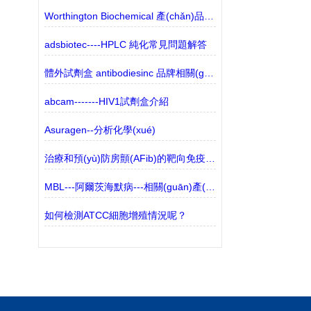
Worthington Biochemical 產(chǎn)品的介紹
adsbiotec----HPLC 純化常見問題解答
體外試劑盒 antibodiesinc 品牌相關(guān)產(chǎn)品
abcam-------HIV1試劑盒介紹
Asuragen--分析化學(xué)
治療和預(yù)防房顫(AFib)的靶向免疫細胞
MBL---阿爾茨海默病---相關(guān)產(chǎn)品介紹
如何檢測ATCC細胞增殖情況呢？