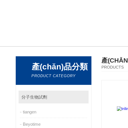
產(CHǍ
產(chǎn)品分類
PRODUCTS
PRODUCT CATEGORY
分子生物試劑
tiangen
Beyotime