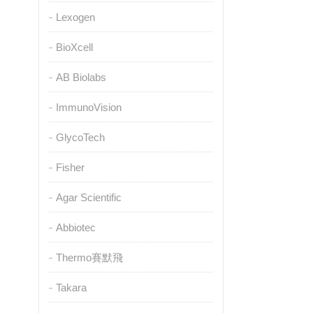
Lexogen
BioXcell
AB Biolabs
ImmunoVision
GlycoTech
Fisher
Agar Scientific
Abbiotec
Thermo賽默飛
Takara