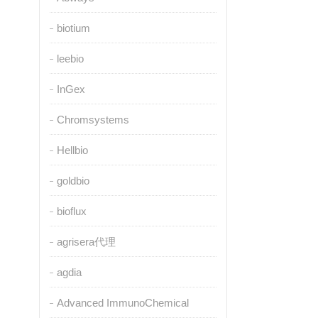
biotium
leebio
InGex
Chromsystems
Hellbio
goldbio
bioflux
agrisera代理
agdia
Advanced ImmunoChemical