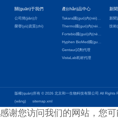
關(guān)于我們
產(chǎn)品中心
新聞
公司簡(jiǎn)介
Takara國(guó)內(nèi)代理
新聞
榮譽(yù)資質(zhì)
Thermo國(guó)內(nèi)代理
技術(
Fortebio國(guó)內(nèi)代理
Hyphen BioMed國(guó)內(nèi)代理
Gentaur試劑代理
VistaLab耗材代理
版權(quán)所有 © 2026 北京和一生物科技有限公司 All Rights
(wǎng)
sitemap.xml
感谢您访问我们的网站，您可