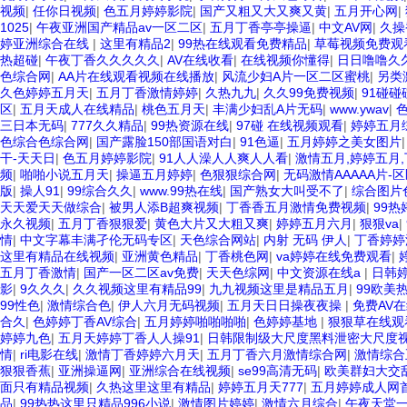
视频
|
任你日视频
|
色五月婷婷影院
|
国产又粗又大又爽又黄
|
五月开心网
|
1025
|
午夜亚洲国产精品av一区二区
|
五月丁香亭亭操逼
|
中文AV网
|
久操
婷亚洲综合在线
|
这里有精品2
|
99热在线观看免费精品
|
草莓视频免费观
热超碰
|
午夜丁香久久久久久
|
AV在线收看
|
在线视频你懂得
|
日日噜噜久
色综合网
|
AA片在线观看视频在线播放
|
风流少妇A片一区二区蜜桃
|
另类
久色婷婷五月天
|
五月丁香激情婷婷
|
久热九九
|
久久99免费视频
|
91碰碰
区
|
五月天成人在线精品
|
桃色五月天
|
丰满少妇乱A片无码
|
www.ywav
|
三日本无码
|
777久久精品
|
99热资源在线
|
97碰 在线视频观看
|
婷婷五月
色综合色综合网
|
国产露脸150部国语对白
|
91色逼
|
五月婷婷之美女图片
干-天天日
|
色五月婷婷影院
|
91人人澡人人爽人人看
|
激情五月,婷婷五月
频
|
啪啪小说五月天
|
操逼五月婷婷
|
色狠狠综合网
|
无码激情AAAAA片-
版
|
操人91
|
99综合久久
|
www.99热在线
|
国产熟女大叫受不了
|
综合图片
天天爱天天做综合
|
被男人添B超爽视频
|
丁香香五月激情免费视频
|
99热
永久视频
|
五月丁香狠狠爱
|
黄色大片又大粗又爽
|
婷婷五月六月
|
狠狠va
|
情
|
中文字幕丰满孑伦无码专区
|
天色综合网站
|
内射 无码 伊人
|
丁香婷婷
这里有精品在线视频
|
亚洲黄色精品
|
丁香桃色网
|
va婷婷在线免费观看
|
五月丁香激情
|
国产一区二区av免费
|
天天色综网
|
中文资源在线a
|
日韩
影
|
9久久久
|
久久视频这里有精品99
|
九九视频这里是精品五月
|
99欧美
99性色
|
激情综合色
|
伊人六月无码视频
|
五月天日日操夜夜操
|
免费AV
合久
|
色婷婷丁香AV综合
|
五月婷婷啪啪啪啪
|
色婷婷基地
|
狠狠草在线观
婷婷九色
|
五月天婷婷丁香人人操91
|
日韩限制级大尺度黑料泄密大尺度
情
|
ri电影在线
|
激情丁香婷婷六月天
|
五月丁香六月激情综合网
|
激情综合
狠狠香蕉
|
亚洲操逼网
|
亚洲综合在线视频
|
se99高清无码
|
欧美群妇大交
面只有精品视频
|
久热这里这里有精品
|
婷婷五月天777
|
五月婷婷成人网
品
|
99热热这里只精品996小说
|
激情图片婷婷
|
激情六月综合
|
午夜天堂