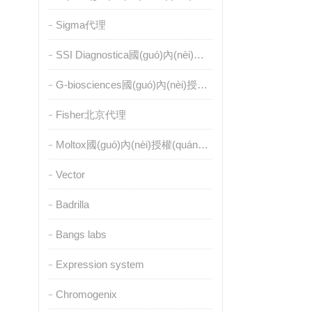
Sigma代理
SSI Diagnostica國(guó)內(nèi)授權(quán)代理
G-biosciences國(guó)內(nèi)授權(quán)代理
Fisher北京代理
Moltox國(guó)內(nèi)授權(quán)代理
Vector
Badrilla
Bangs labs
Expression system
Chromogenix