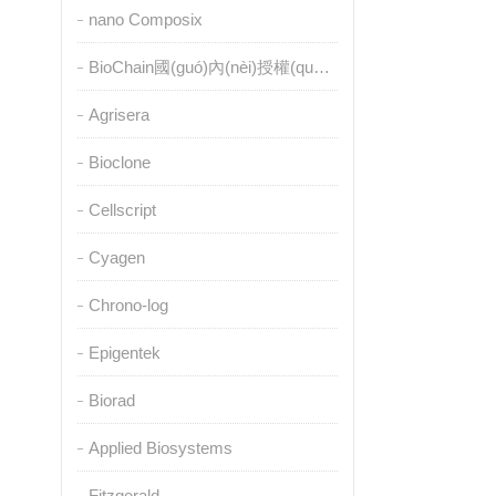
nano Composix
BioChain國(guó)內(nèi)授權(quán)代理
Agrisera
Bioclone
Cellscript
Cyagen
Chrono-log
Epigentek
Biorad
Applied Biosystems
Fitzgerald