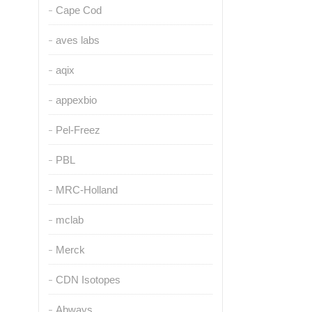
Cape Cod
aves labs
aqix
appexbio
Pel-Freez
PBL
MRC-Holland
mclab
Merck
CDN Isotopes
Abways