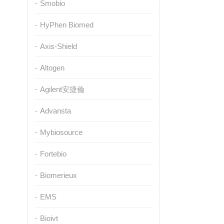
Smobio
HyPhen Biomed
Axis-Shield
Altogen
Agilent安捷倫
Advansta
Mybiosource
Fortebio
Biomerieux
EMS
Bioivt