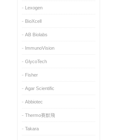
Lexogen
BioXcell
AB Biolabs
ImmunoVision
GlycoTech
Fisher
Agar Scientific
Abbiotec
Thermo賽默飛
Takara