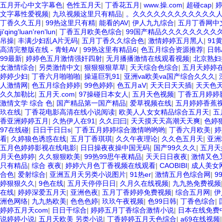
五月开心中文字幕色
|
色性五月天
|
丁香花五月
|
www.操.com
|
超碰cap
|
文字幕性爱视频
|
九玖视频这里只有精品
|
。久久久久久久久久久久久久
丁香久久五月
|
99热这里只有精
|
能看的AV
|
伊人九九综合
|
五月丁香网中
ji'qing'luan'ren'lun
|
丁香五月欧美色综合
|
99国产精品久久久久久久久久
吊操
|
丰满少妇乱A片无码
|
五月丁香久久综合色
|
激情婷婷五月黑人
|
91
高清完整版在线 - 青蛙AV
|
99热这里有精品6
|
色五月综合资源推荐
|
日韩
99最新
|
婷婷色五月激情强奸四射
|
无月播播激情在线观看视频
|
北京熟妇搡
女激情综合
|
另类激情中文
|
狠狠狠狠草草
|
天天综合色综合
|
五月天婷婷
婷婷少妇
|
丁香六月啪啪啪
|
操逼巨乳91
|
亚洲va欧美va国产综合久久久
|
人激情网
|
色五月综合婷婷
|
99色婷婷
|
色五月aV
|
天天日天天插
|
天天色
久久加勒比
|
五月天.com
|
97操碰日本女人
|
五月天色视频
|
丁香五月婷婷
激情文学 综合 色
|
国产精品第一国产精品
|
爱草视频在线
|
五月婷婷香蕉
玖在线
|
丁香花电影高清在线小说阅读
|
欧美人人女女精品综合五月天
|
五
香亚洲婷婷五月
|
久热伊人在91
|
久久曰曰
|
天天摸天天高潮天天爽
|
色婷
97在线碰
|
日日干日日s
|
丁香五月婷婷综合激情哟哟哟
|
丁香六月欧美
|
婷
看
|
久婷狼色诱惑在线
|
五月丁香琪琪
|
久久午夜理论
|
久久色五月天
|
亚洲
五月色婷婷影视在线电影
|
日日操夜夜操中国无码
|
国产99久久久
|
五月天
月天色婷婷
|
久久狠狠欧美
|
99热99思午夜精品
|
天天日日夜夜
|
激情又色
只有精品
|
综合 夜夜
|
婷婷六月色丁香视频在线观看
|
CAOBIBI
|
成人美女
合色
|
爱射综合
|
亚洲五月天另类小说图片
|
91热er
|
激情五月色综合网
|
9
婷狠狠久久
|
9色在线
|
五月天停停日日
|
久月久在线视频
|
九九热免费视频
在线
|
婷婷深爱五月天
|
亚洲色夜
|
五月丁香婷婷免费视频
|
综合五月网
|
伊
洲色网络
|
九九热欧美
|
色色色婷
|
玖玖午夜视频
|
色99日韩
|
丁香色综合
|
婷婷五月天com
|
日日干综合
|
婷婷五月丁香综合激情小说
|
日本在线免费中
说婷婷小说
|
五月天欧美 另类小说
|
丁香婷婷五月天色综合
|
a69在线视频