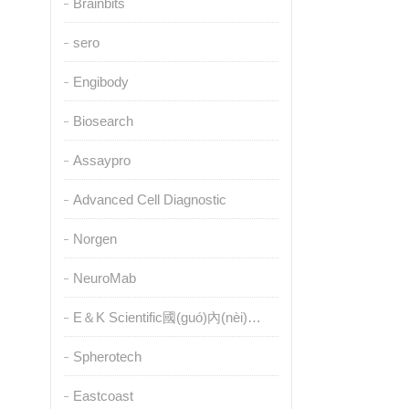
Brainbits
sero
Engibody
Biosearch
Assaypro
Advanced Cell Diagnostic
Norgen
NeuroMab
E＆K Scientific國(guó)內(nèi)授權(quán)代理
Spherotech
Eastcoast