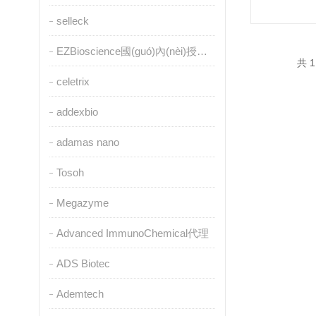
selleck
EZBioscience國(guó)內(nèi)授權(quán)代理
共 1
celetrix
addexbio
adamas nano
Tosoh
Megazyme
Advanced ImmunoChemical代理
ADS Biotec
Ademtech