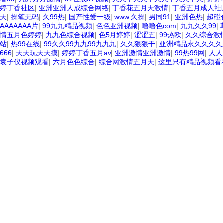
婷丁香社区
|
亚洲亚洲人成综合网络
|
丁香花五月天激情
|
丁香五月成人社
天
|
操笔无码
|
久99热
|
国产性爱一级
|
www.久操
|
男同91
|
亚洲色热
|
超碰
AAAAAAA片
|
99九九精品视频
|
色色亚洲视频
|
噜噜色com
|
九九久久99
|
情五月色婷婷
|
九九色综合视频
|
色5月婷婷
|
涩涩五
|
99热欧
|
久久综合激
站
|
热99在线
|
99久久99九九99九九九
|
久久狠狠干
|
亚洲精品永久久久久
666
|
天天玩天天摸
|
婷婷丁香五月av
|
亚洲激情亚洲激情
|
99热99网
|
人人
袁子仪视频观看
|
六月色色综合
|
综合网激情五月天
|
这里只有精品视频看