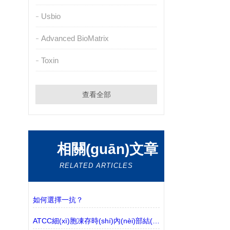
Usbio
Advanced BioMatrix
Toxin
查看全部
相關(guān)文章
RELATED ARTICLES
如何選擇一抗？
ATCC細(xì)胞凍存時(shí)內(nèi)部結(jié)冰會(huì)影響細(xì)胞活性嗎