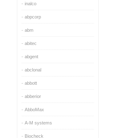
inalco
abpcorp
abm
abitec
abgent
abclonal
abbott
abberior
AbboMax
A-M systems
Biocheck