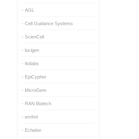
AGL
Cell Guidance Systems
ScienCell
lucigen
listlabs
EpiCypher
MicroGem
RAN Biotech
emfret
Echelon