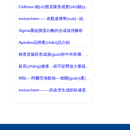
Cellmax-細(xì)胞克隆形成實(shí)驗(yàn)
invivochem-----表觀遺傳學(xué)--組蛋白甲基轉(zhuǎn)移酶
Sigma重組胰蛋白酶的合成途徑解析
Apexbio品牌產(chǎn)品介紹
檢查原腸胚形成過(guò)程中外胚層、羊膜和卵黃囊之間相互作用的新方法
延長(zhǎng)健康，或可從釋放少量硫化氫氣體(H2S)的藥物中獲取機(jī)會(huì)
MBL---阿爾茨海默病---相關(guān)產(chǎn)品介紹
invivochem-------的血管生成的粘連蛋白激酶