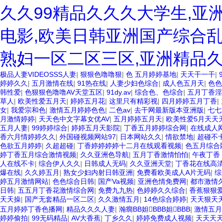
久久99精品久久久大学生,亚
电影,欧美日韩亚洲国产综合乱
熟妇一区二区三区,亚洲精品
极品人妻VIDEOSSS人妻
|
狠狠色噜噜狠
|
色 五月婷婷基地
|
天天干一干
|
婷婷久久
|
五月激情在线
|
91热在线
|
人妻少妇色综合
|
成人色五月天
|
色色
韩性爱
|
色狠狠色噜噜AV天堂五区
|
91dy.av
|
综合色、色综合
|
五月丁香淫
草人
|
欧美性爱五月天
|
婷婷五月花
|
这里只有精彩视
|
四月婷婷五月丁香
|
女
|
我爱宗和色
|
激情五月婷婷色色
|
二色av
|
去干网最新版本亚洲版
|
七七
月激情婷婷
|
天天色中文字幕女优AV
|
五月婷婷五月天
|
欧美性爱5月天天
五月人妻
|
99婷婷综合
|
婷婷五月天影院
|
丁香五月婷婷综合网
|
在线成人
香六月情婷婷久久
|
外国碰视频网站97
|
日本网站久久
|
情欲禁地
|
超碰不
色欲五月婷婷
|
久超超碰
|
丁香婷婷婷婷十二月在线观看视频
|
色五月综合
婷丁香五月综合激情视频
|
久久亚洲色导航
|
五月丁香激情怕怕
|
午夜丁香
人在线不卡
|
综合伊人久久
|
日韩成人无码
|
久久亚洲天堂
|
丁香花在线高
爆在线
|
久久婷五月
|
熟女少妇内射日韩亚洲
|
免费看欧美成人A片无码
|
综
婷五月激情网站
|
色色综合日韩
|
国产Va视频
|
亚洲色情免费网
|
都市激情
日韩
|
五五月丁香花激情综合网
|
免费九九热
|
色婷婷久久综合
|
香蕉狠狠
天天操
|
国产无套精品一区二区
|
久久激情五月
|
14色综合婷婷
|
天天狠天
五月婷婷丁香色播网
|
精品久久久人妻
|
瀚癇BB妲BBB妲BBB
|
激情五月
婷婷偷拍
|
99无码精品
|
AV大香蕉
|
丁乡久久
|
婷婷免费成人视频
|
天天天