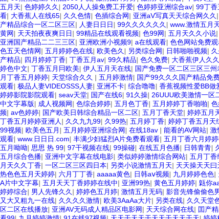
五月天
|
色婷婷久久
|
2050人人操免费工开爱
|
色婷婷亚洲综合av
|
99丁
看
|
大香蕉人在线65
|
久久色情
|
色插综合网
|
亚洲aV写真天天综合网久久
产精品综合一区二区三区
|
人妻日日日
|
99久久久久久久
|
www.激情五月天
黄网
|
天天拍夜夜爽日日
|
99精品在线观看视频
|
色99网
|
五月天久久小说
亚洲国产精品二二三三区
|
亚洲欧洲小视频9
|
a在线观看
|
色色网站免费观
色五天色情网
|
五月婷婷色在线
|
欧美色久
|
另类综合网
|
日韩啪啪视频
|
久
产精品
|
四月婷婷丁香
|
丁香五月av
|
99久精品
|
色久免费
|
大香蕉伊人久
婷色中文
|
丁香五月冃欧美
|
伊人五月天在线
|
国产免费一区二区三区三州老师
月丁香五月婷婷
|
天堂综合久久
|
五月婷激情
|
国产99久久久国产精品免
观看
|
极品人妻VIDEOSSS人妻
|
亚洲不卡
|
综合噜噜
|
香蕉视频性爱BB做
婷婷影院影院观看
|
seav天堂
|
国产在线6
|
91久操
|
26UUU欧美激情一区
中文字幕版
|
成人视频网
|
色综合婷婷
|
五月色丁香
|
五月婷婷丁香啪啪
|
色
频
|
av色婷婷
|
国产欧美日韩综合精品一区二区
|
五月丁香天堂
|
婷婷五月
丁香五月婷婷亚洲人
|
久久九九99
|
久99热
|
五月婷丁香
|
婷婷丁香五月天综
99视频
|
欧美色五月
|
五月婷婷亚洲综合网
|
在线18av
|
能看的AV网站
|
激
观看
|
www.日日日.com
|
丰满少妇猛烈A片免费看观看
|
五月丁香六月婷婷
五月呦呦
|
思思 热 99
|
97干视频在线
|
99操碰
|
在线五月色播
|
日韩青青
|
五月综合色播
|
亚洲中文字幕在线电影
|
类似婷婷激情综合网站
|
五月丁香
月天久久丁香
|
一区二区三区四日本
|
另类小说激情五月天
|
天天操天天曰
热色色五月天婷婷
|
六月丁丁香
|
aaaaa黄色
|
日韩aⅴ视频
|
九月婷婷色色
|
A片中文字幕
|
五月天天丁香婷婷在线中
|
亚洲99热
|
黄色五月婷婷
|
甈你aa
婷婷综合
|
男人先锋久久
|
婷婷色五月婷
|
激情五月无码
|
影音先锋偷偷色
又大又粗九一在线
|
久久久久激情
|
欧美3AaAa大片
|
另类在线
|
久久天堂
区二区在线播放
|
亚洲AV无码成人精品区电影网
|
天天综合网在线
|
囯产精
看99
|
九月婷婷激情
|
91在线97视频
|
天天干天天干天天干天天干天
|
婷婷