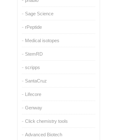
pnabio
Sage Science
rPeptide
Medical isotopes
StemRD
scripps
SantaCruz
Lifecore
Genway
Click chemistry tools
Advanced Biotech