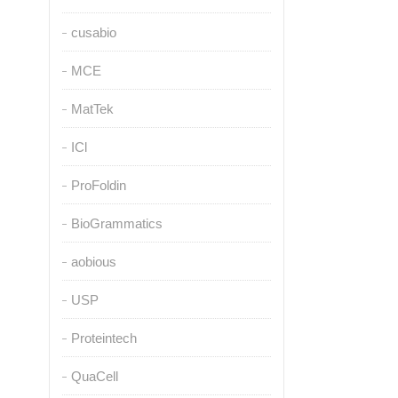
cusabio
MCE
MatTek
ICl
ProFoldin
BioGrammatics
aobious
USP
Proteintech
QuaCell