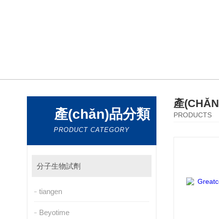
產(CHǍ
產(chǎn)品分類
PRODUCTS
PRODUCT CATEGORY
分子生物試劑
tiangen
Beyotime