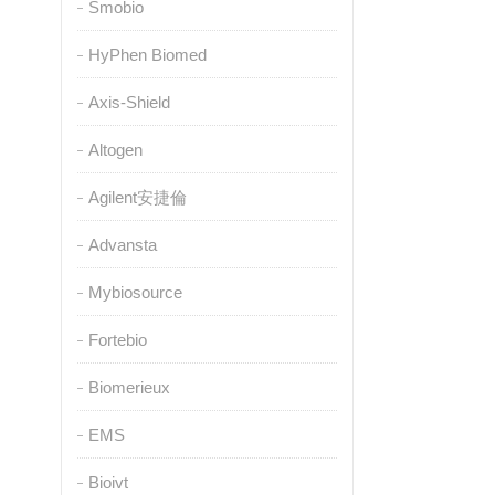
Smobio
HyPhen Biomed
Axis-Shield
Altogen
Agilent安捷倫
Advansta
Mybiosource
Fortebio
Biomerieux
EMS
Bioivt