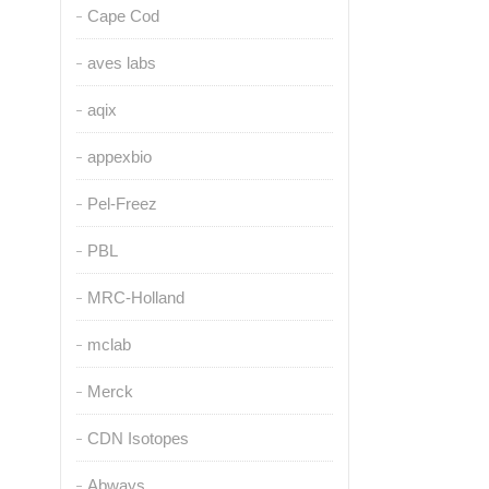
Cape Cod
aves labs
aqix
appexbio
Pel-Freez
PBL
MRC-Holland
mclab
Merck
CDN Isotopes
Abways