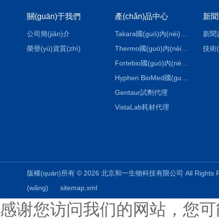
關(guān)于我們
產(chǎn)品中心
新聞
公司簡(jiǎn)介
Takara國(guó)內(nèi)代理
新聞
榮譽(yù)資質(zhì)
Thermo國(guó)內(nèi)代理
技術(
Fortebio國(guó)內(nèi)代理
Hyphen BioMed國(guó)內(nèi)代理
Gentaur試劑代理
VistaLab耗材代理
版權(quán)所有 © 2026 北京和一生物科技有限公司 All Rights
(wǎng)
sitemap.xml
感谢您访问我们的网站，您可