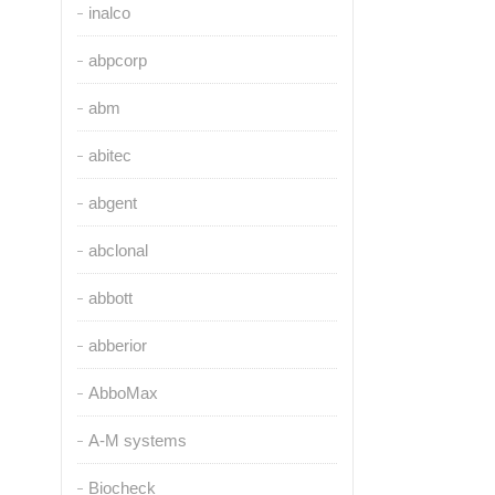
inalco
abpcorp
abm
abitec
abgent
abclonal
abbott
abberior
AbboMax
A-M systems
Biocheck