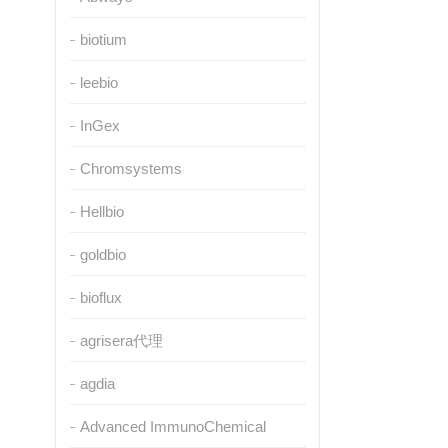
biotium
leebio
InGex
Chromsystems
Hellbio
goldbio
bioflux
agrisera代理
agdia
Advanced ImmunoChemical