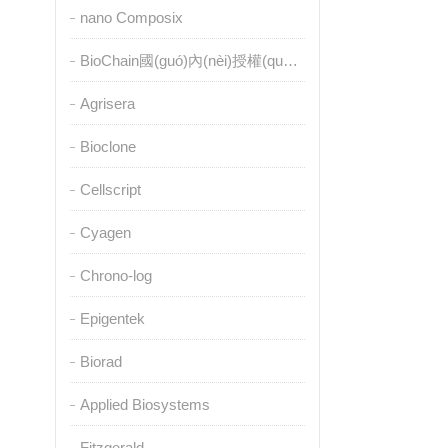
nano Composix
BioChain國(guó)內(nèi)授權(quán)代理
Agrisera
Bioclone
Cellscript
Cyagen
Chrono-log
Epigentek
Biorad
Applied Biosystems
Fitzgerald