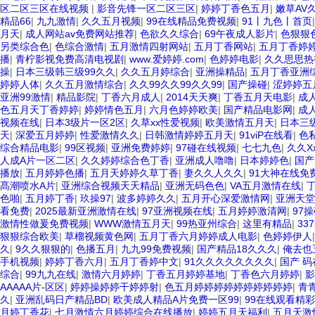
区二区三区在线视频
|
影音先锋一区二区三区
|
婷婷丁香色五月
|
嫩草AV
精品66
|
九九激情
|
久久五月视频
|
99在线精品免费视频
|
91丨九色丨首页
月天
|
成人网站av免费网站推荐
|
色欲久久综合
|
69午夜成人影片
|
色狠狠
另类综合色
|
色综合激情
|
五月激情四射网站
|
五月丁香网站
|
五月丁香婷婷
播
|
青柠影视免费高清电视剧
|
www.爱婷婷.com
|
色婷婷电影
|
久久思思热
操
|
日本三级韩三级99久久
|
久久五月婷综合
|
亚洲操精品
|
五月丁香亚洲
婷婷人体
|
久久五月激情综合
|
久久99久久99久久99
|
国产操碰
|
涩婷婷五
亚洲99激情
|
精品影院
|
丁香六月成人
|
2014天天爽
|
丁香五月天电影
|
成
色五月天丁香婷婷
|
婷婷情色五月
|
六月色婷婷欧美
|
国产精品电影网
|
成
视频在线
|
日本3级片一区2区
|
久草xx性爱视频
|
欧美激情五月天
|
日本三
天
|
深爱五月婷婷
|
性爱激情久久
|
日韩激情婷婷五月天
|
91viP在线看
|
色
综合精品电影
|
99区视频
|
亚洲免费婷婷
|
97碰在线视频
|
七七九色
|
久久X
人成A片一区二区
|
久久婷婷综合色丁香
|
亚洲成人噜噜
|
日本婷婷色
|
国产
播放
|
五月婷婷色播
|
五月天婷婷久草丁香
|
妻久久人久久
|
91大神在线免
髙潮喷水A片
|
亚洲综合视频天天精品
|
亚洲无码色色
|
VA五月激情在线
|
色啪
|
五月婷丁香
|
玖操97
|
波多婷婷久久
|
五月开心深爱激情网
|
亚洲天堂
看免费
|
2025最新亚洲激情在线
|
97亚洲视频在线
|
五月婷婷激清网
|
97
激情性做爰免费视频
|
WWW激情五月天
|
99热亚州综合
|
这里有精品
|
33
狠狠综合欧美
|
草榴视频黄色网
|
五月丁香六月婷婷成人电影
|
色婷婷伊人
久
|
9久久狠狠的
|
色播五月
|
九九99免费视频
|
国产精品18久久久
|
俺去也
手机视频
|
婷婷丁香六月
|
五月丁香婷中文
|
91久久久久久久久久
|
国产 
综合
|
99九九在线
|
激情六月婷婷
|
丁香五月婷婷基地
|
丁香色六月婷婷
|
影
AAAAA片-区区
|
婷婷操婷婷干婷婷射
|
色五月婷婷婷婷婷婷婷婷婷婷
|
青
久
|
亚洲乱码日产精品BD
|
欧美成人精品A片免费一区99
|
99在线观看精
月婷丁香花
|
七月激情六月婷婷综合在线播放
|
婷婷五月天福利
|
五月天激