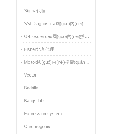
Sigma代理
SSI Diagnostica國(guó)內(nèi)授權(quán)代理
G-biosciences國(guó)內(nèi)授權(quán)代理
Fisher北京代理
Moltox國(guó)內(nèi)授權(quán)代理
Vector
Badrilla
Bangs labs
Expression system
Chromogenix