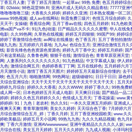
丁香五月人妻
|
丁香丁婷五月激情
|
一起草av
|
99热 免费
|
色五月婷婷综合
草
|
02kkkk
|
98色花堂98t.R
|
亚洲A片成人无码久久精品青桔
|
77777亚
噜噜噜噜噜三级
|
大香蕉久久婷婷
|
婷婷久久亚洲
|
日本熟女视频一区二区
www:99热视频
|
成人av在线网站
|
秋霞免费三级片
|
色情五月综合婷婷
|
久
天天干
|
女操碰
|
香蕉综合网
|
五月丁香av在线
|
四色五月婷婷
|
91九色欧
洲va国产va不卡
|
91|九色|动漫
|
日产精品久久久久久久蜜臀
|
华人在线免
电影
|
久久99热网
|
久草热在线视频
|
婷婷五月四狠狠
|
99国产99
|
婷婷综
婷婷丁香激情综合色情
|
av网址在线播放
|
色丁香五月
|
五月丁香拍拍激情
碰九九热
|
五月婷婷六月基地
|
九九Av
|
色综合五月
|
亚洲综合激情五月久
线
|
影音先锋色色色资源色资源色
|
婷婷九月丁香中文
|
婷婷五月婷婷
|
国
只有这里精品
|
久鲁鲁色网
|
狠狠干在线
|
激情综合色
|
青青草原亚洲天堂
|
网
|
人妻系列久久久久久久久久久
|
91九色精品
|
中文字幕成人版
|
伊人婷
九色
|
激情综合网五月
|
色婷婷香蕉丁丁网
|
五月在线婷色
|
五月婷婷六月
月天激情小说
|
激情丁香五月天图片
|
婷婷婷五月天最新综合你懂的
|
去干
映
|
色五月六月
|
啪啪激情网
|
99热网址
|
超级碰碰91
|
日日干日日
|
舔色婷
天综合亚洲综合
|
天天干天天干天天干天天干天天干天天干天天
|
五月天
婷婷九月综合
|
婷婷久久大香蕉
|
久久久WWW
|
婷婷丁香久久
|
99热免费
成人网一区
|
日本色婷婷五月天成人电影
|
天天爽日日搞
|
囯产精品一品二
婷婷
|
婷婷久久色五月婷婷久久久
|
色情成人五月天
|
丁香花操逼
|
www.
婷婷婷
|
91丨九色丨老农村
|
热久久91
|
一本久久亚洲五月婷婷
|
亚洲成人
夜爽天天爽
|
青青草激情网
|
美女久久婷婷
|
天天综合色丁香
|
7月婷婷六月
月综合激情综合五月_婷
|
丁香久月婷
|
五月丁香亚洲校园欧美
|
www.久久
婷欧美极品
|
婷婷五月天小说网
|
99热九九热
|
九久久九精品视频
|
色九月
爽
|
丁香六月激情
|
亚洲AVwwwwwww
|
亚洲午夜精品久久久久久人妖
|
w
月综合在线
|
美女五月天婷婷
|
五月天久久婷婷
|
九九成人视频
|
小泽玛利