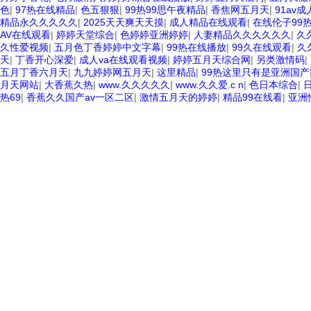
色
|
97热在线精品
|
色五狠狠
|
99热99思午夜精品
|
香焦网五月天
|
91av成
精品永久久久久久
|
2025天天爽天天摸
|
成人精品在线观看
|
在线伦子99
AV在线观看
|
婷婷天堂综合
|
色婷婷亚洲婷婷
|
人妻精品久久久久久久
|
久
久性爱视频
|
五月色丁香婷婷中文字幕
|
99热在线播放
|
99久在线观看
|
久
天
|
丁香开心深爱
|
成人va在线观看视频
|
婷婷五月天综合网
|
另类激情码
|
五月丁香六月天
|
九九婷婷网五月天
|
这里精品
|
99热这里只有是亚洲国产
月天网站
|
大香蕉久热
|
www.久久久久久
|
www.久久爱.c n
|
色日本综合
|
热69
|
香蕉久久国产av一区二区
|
激情五月天的婷婷
|
精品99在线看
|
亚洲