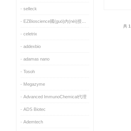
selleck
EZBioscience國(guó)內(nèi)授權(quán)代理
共 1
celetrix
addexbio
adamas nano
Tosoh
Megazyme
Advanced ImmunoChemical代理
ADS Biotec
Ademtech