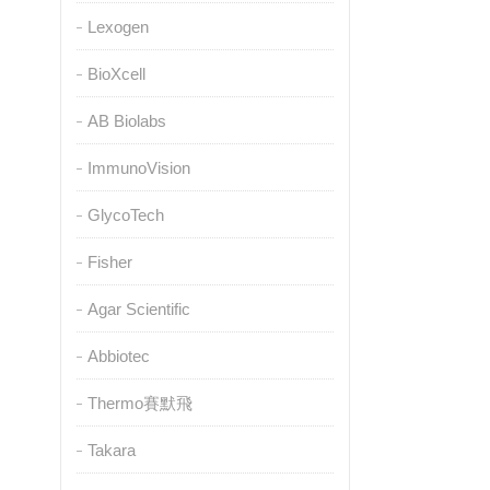
Lexogen
BioXcell
AB Biolabs
ImmunoVision
GlycoTech
Fisher
Agar Scientific
Abbiotec
Thermo賽默飛
Takara