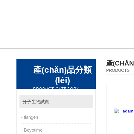
產(CHǍ
產(chǎn)品分類
PRODUCTS
(lèi)
PRODUCT CATEGORY
分子生物試劑
tiangen
Beyotime