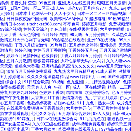
婷婷
|
影音先锋 萱萱
|
99色五月
|
亚洲成人在线五月天
|
狠狠五月天激情
|
爆乳_1国产日韩一区二区三-成人AV
|
热久69
|
五月综合777
|
九热...av
|
人操91
|
日本本土色网第一区
|
人人干女人
|
日本一区二区三区精品视频
|
区
|
日日操夜夜操中国无码
|
欧美韩日AAA网站
|
91超级碰碰
|
99热99精品
色情日本com
|
site:hcxsz888.com
|
亭亭色网
|
婷婷五月电影
|
免费视频无
99综合视频
|
婷婷天堂综合
|
九色自拍
|
在线视频你懂得
|
六月婷婷啪啪
|
9
月天丁香
|
天天色综网
|
五月婷婷 自拍
|
99无吗
|
五月婷婷国产
|
久草热久
激情五月天开心网丁香无码
|
99热精品在线观看
|
亚洲99在线视频
|
99久
韩精品
|
丁香八月综合激情
|
99热每日
|
五月婷婷之婷婷
|
亚州操操
|
天天激
激情月
|
婷婷色啪
|
婷婷五月丁香影院
|
丁香婷婷五月份
|
五月天综合激情
合
|
婷婷五月激情网站
|
色级停停
|
丁香六月婷婷五月婷婷
|
五月婷婷综合
区
|
五月六月激情
|
狠狠爱婷婷爱
|
少妇性按摩无码中文A片
|
久久人妻ww
天天爱
|
狠狠色大香蕉
|
亚洲精品白浆高清久久久久久
|
www五月天激情co
日
|
激情五月天婷婷免费观看
|
九九热这里只有精品9
|
91成人看片
|
激情亚
五月婷婷老师
|
久久久久这里都是精品
|
www.婷婷五月.com
|
国产亚洲在
洲 综合中文
|
91日综合欧美
|
99视频
|
色九亚洲
|
九九精品视频在线6
|
色婷
免费在线视频
|
天天爽人人爽
|
午夜一区
|
成人一区在线观看
|
精品一二三区
婷九月婷婷九月婷婷
|
色婷婷丁香网
|
噜噜操操
|
欧美婷婷综合
|
色五月婷
国产午夜伦鲁鲁
|
大香蕉五月丁香
|
激情第四色
|
九月丁香五月婷婷
|
伊人
心五月丁香啪
|
色欲婷婷夜夜
|
超碰av在线
|
91丨九色丨熟女丰满
|
成片免
幕
|
在线观看免费狠狠色丁香香综合
|
六月婷婷开心
|
丁香五月婷婷激情中
频在线观看视频
|
七七久久综合
|
五月激情综合婷婷
|
99人人爽
|
日韩99无
频在线9
|
99婷五月
|
日韩av在线播放综合网
|
91九九九色在
|
骚逼视频一区
国产女生爱爱AA
|
久久99三级在线视频
|
成年视频免费观看
|
婷婷玖玖五
天电影区小说区
|
丁香六月欧美
|
草莓视频在线观看入口
|
97精品在线
|
色