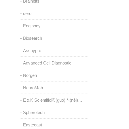
Brainbits
sero
Engibody
Biosearch
Assaypro
Advanced Cell Diagnostic
Norgen
NeuroMab
E＆K Scientific國(guó)內(nèi)授權(quán)代理
Spherotech
Eastcoast