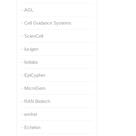
AGL
Cell Guidance Systems
ScienCell
lucigen
listlabs
EpiCypher
MicroGem
RAN Biotech
emfret
Echelon