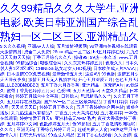
久久99精品久久久大学生,亚
电影,欧美日韩亚洲国产综合乱
熟妇一区二区三区,亚洲精品
9l久久久视频
|
亚洲AV人人操
|
五月激情视频网
|
99亚洲精美视频在线观看
天激情四射
|
成全二人免费
|
26uuu精品一区二区
|
hd五月婷婷在线
|
九九
日天天做天天操
|
丁香五月综合久久八
|
操碰99
|
99热一本久道
|
www.五
合视频
|
99精品综合
|
狠狠综合网
|
久久东京热婷婷五月
|
色老久久
|
日本久
射人妻1区2区3区
|
CHINESE熟女老女人HD视频
|
日本欧美成人片AAAA
|
婷
|
日本激情ⅩXX免费视频
|
最新激情五月天
|
逼逼AV
|
99色播
|
激情五月
天天噪夜夜爽
|
激情五月天无人视频在线
|
开心五月深爱五月
|
色色五月天
四LLLBBBB槡BBBB
|
五月丁香六月香香蕉
|
亚洲精品一区无码A片
|
av操
久
|
蜜臀丁香黄色婷婷五月天
|
色爱99
|
五月天激情av
|
天堂久久精品
|
日
夜夜肏
|
婷婷五月综合中文字幕
|
日韩操人
|
思思精品久久艹
|
久久五月丁
久
|
五月婷婷在线视频
|
国产AV一区二区三区最新精品
|
丁香9月婷婷
|
婷
久网
|
天天草天天日
|
婷婷五月丁香久久
|
五月丁香婷婷综合网色欲
|
狠狠
播放
|
九九热这里只有精品7
|
丁香五月天天高清在线
|
五月花婷婷
|
一本色
在线观看
|
婷婷情爱五月天6
|
亚洲精品无AMM毛片
|
夜夜大香蕉婷婷丁香
婷
|
五月婷婷中文网
|
色欲婷婷五月天
|
色99超碰
|
五月丁香激情欧洲啪啪
|
久久久
|
亚洲旡码
|
丁香综合婷婷五月天
|
超碰免费人人肏
|
99热这里只有
激情六月
|
日韩无码专区
|
99热成人精品
|
五月丁香在线观看
|
久久女婷
|
亚