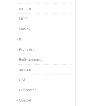
cusabio
MCE
MatTek
ICl
ProFoldin
BioGrammatics
aobious
USP
Proteintech
QuaCell