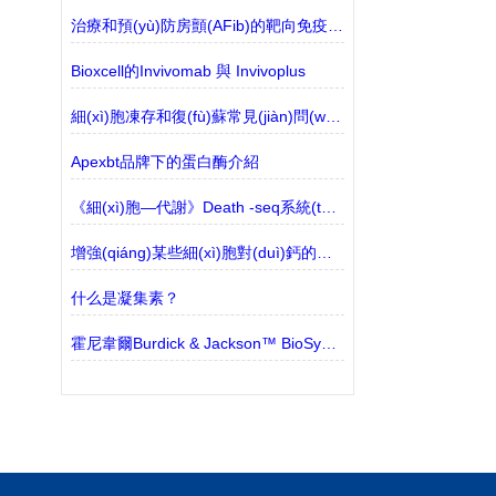
治療和預(yù)防房顫(AFib)的靶向免疫細(xì)胞
Bioxcell的Invivomab 與 Invivoplus
細(xì)胞凍存和復(fù)蘇常見(jiàn)問(wèn)題！
Apexbt品牌下的蛋白酶介紹
《細(xì)胞—代謝》Death -seq系統(tǒng)能夠篩選細(xì)胞死亡途徑
增強(qiáng)某些細(xì)胞對(duì)鈣的吸收有助于減緩與年齡有關(guān)的疾病
什么是凝集素？
霍尼韋爾Burdick & Jackson™ BioSyn™ 溶劑和試劑 的特點(diǎn)