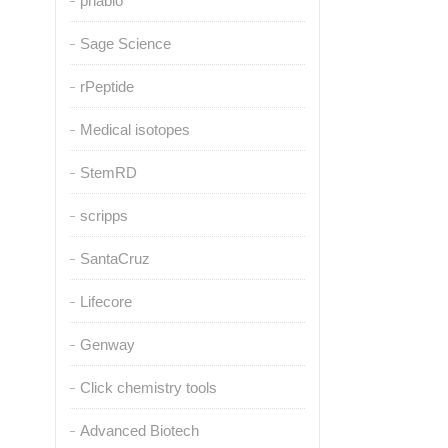
pnabio
Sage Science
rPeptide
Medical isotopes
StemRD
scripps
SantaCruz
Lifecore
Genway
Click chemistry tools
Advanced Biotech