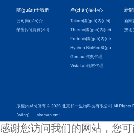
關(guān)于我們
產(chǎn)品中心
新聞
公司簡(jiǎn)介
Takara國(guó)內(nèi)代理
新聞
榮譽(yù)資質(zhì)
Thermo國(guó)內(nèi)代理
技術(
Fortebio國(guó)內(nèi)代理
Hyphen BioMed國(guó)內(nèi)代理
Gentaur試劑代理
VistaLab耗材代理
版權(quán)所有 © 2026 北京和一生物科技有限公司 All Rights
(wǎng)
sitemap.xml
感谢您访问我们的网站，您可