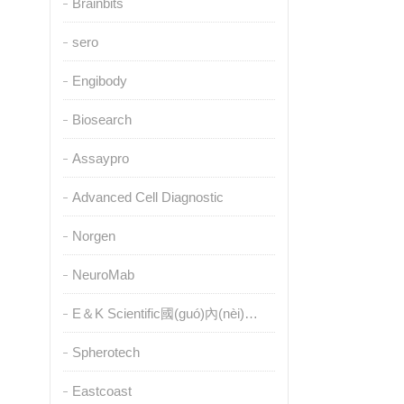
Brainbits
sero
Engibody
Biosearch
Assaypro
Advanced Cell Diagnostic
Norgen
NeuroMab
E＆K Scientific國(guó)內(nèi)授權(quán)代理
Spherotech
Eastcoast