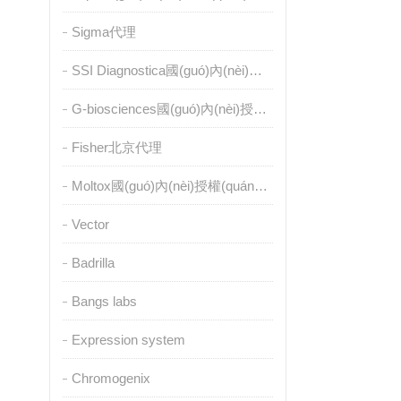
Sigma代理
SSI Diagnostica國(guó)內(nèi)授權(quán)代理
G-biosciences國(guó)內(nèi)授權(quán)代理
Fisher北京代理
Moltox國(guó)內(nèi)授權(quán)代理
Vector
Badrilla
Bangs labs
Expression system
Chromogenix