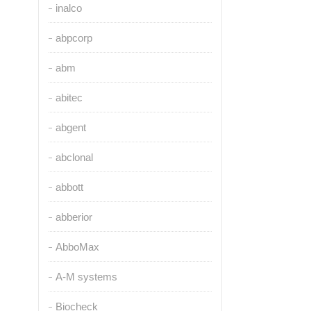
inalco
abpcorp
abm
abitec
abgent
abclonal
abbott
abberior
AbboMax
A-M systems
Biocheck