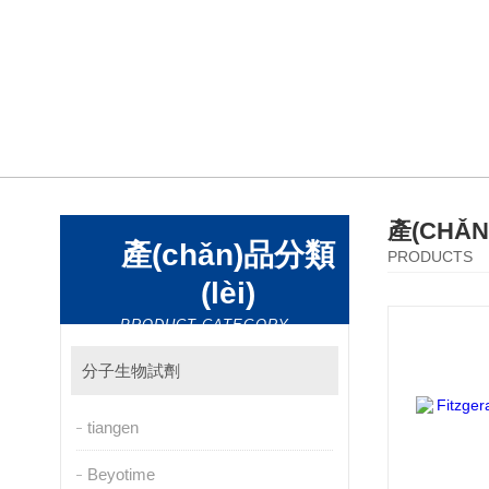
產(CHǍ
產(chǎn)品分類
PRODUCTS
(lèi)
PRODUCT CATEGORY
分子生物試劑
tiangen
Beyotime