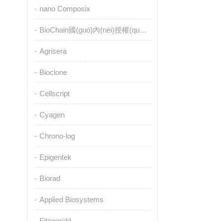
nano Composix
BioChain國(guó)內(nèi)授權(quán)代理
Agrisera
Bioclone
Cellscript
Cyagen
Chrono-log
Epigentek
Biorad
Applied Biosystems
Fitzgerald