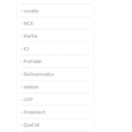
cusabio
MCE
MatTek
ICl
ProFoldin
BioGrammatics
aobious
USP
Proteintech
QuaCell