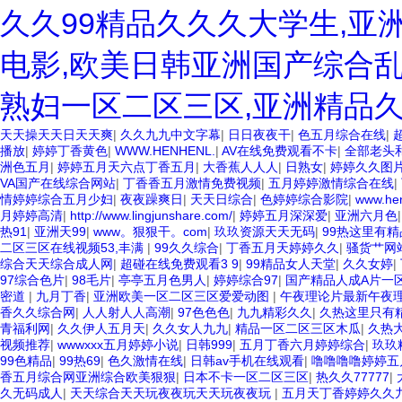
久久99精品久久久大学生,亚
电影,欧美日韩亚洲国产综合乱
熟妇一区二区三区,亚洲精品
天天操天天日天天爽
|
久久九九中文字幕
|
日日夜夜干
|
色五月综合在线
|
播放
|
婷婷丁香黄色
|
WWW.HENHENL.
|
AV在线免费观看不卡
|
全部老头和
洲色五月
|
婷婷五月天六点丁香五月
|
大香蕉人人人
|
日熟女
|
婷婷久久图
VA国产在线综合网站
|
丁香香五月激情免费视频
|
五月婷婷激情综合在线
|
情婷婷综合五月少妇
|
夜夜躁爽日
|
天天日综合
|
色婷婷综合影院
|
www.he
月婷婷高清
|
http://www.lingjunshare.com/
|
婷婷五月深深爱
|
亚洲六月色
热91
|
亚洲天99
|
www。狠狠干。com
|
玖玖资源天天无码
|
99热这里有精
二区三区在线视频53,丰满
|
99久久综合
|
丁香五月天婷婷久久
|
骚货艹网
综合天天综合成人网
|
超碰在线免费观看3 9
|
99精品女人天堂
|
久久女婷
|
97综合色片
|
98毛片
|
亭亭五月色男人
|
婷婷综合97
|
国产精品人成A片一
密道
|
九月丁香
|
亚洲欧美一区二区三区爱爱动图
|
午夜理论片最新午夜
香久久综合网
|
人人射人人高潮
|
97色色色
|
九九精彩久久
|
久热这里只有精
青福利网
|
久久伊人五月天
|
久久女人九九
|
精品一区二区三区木瓜
|
久热
视频推荐
|
wwwxxx五月婷婷小说
|
日韩999
|
五月丁香六月婷婷综合
|
玖玖
99色精品
|
99热69
|
色久激情在线
|
日韩av手机在线观看
|
噜噜噜噜婷婷五
香五月综合网亚洲综合欧美狠狠
|
日本不卡一区二区三区
|
热久久77777
|
久无码成人
|
天天综合天天玩夜夜玩天天玩夜夜玩
|
五月天丁香婷婷久久