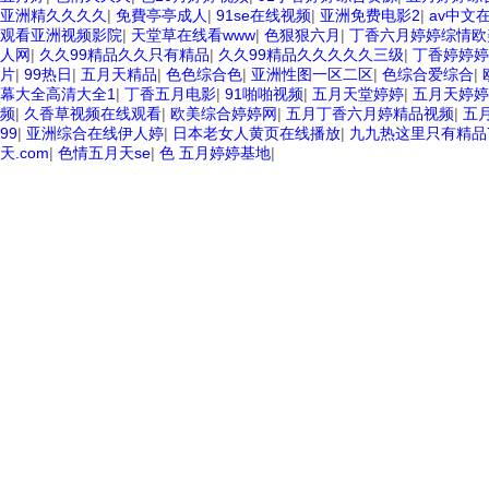
亚洲精久久久久
|
免費亭亭成人
|
91se在线视频
|
亚洲免费电影2
|
av中文
观看亚洲视频影院
|
天堂草在线看www
|
色狠狠六月
|
丁香六月婷婷综情欧
人网
|
久久99精品久久只有精品
|
久久99精品久久久久久三级
|
丁香婷婷婷
片
|
99热日
|
五月天精品
|
色色综合色
|
亚洲性图一区二区
|
色综合爱综合
|
幕大全高清大全1
|
丁香五月电影
|
91啪啪视频
|
五月天堂婷婷
|
五月天婷婷
频
|
久香草视频在线观看
|
欧美综合婷婷网
|
五月丁香六月婷精品视频
|
五
99
|
亚洲综合在线伊人婷
|
日本老女人黄页在线播放
|
九九热这里只有精品
天.com
|
色情五月天se
|
色 五月婷婷基地
|