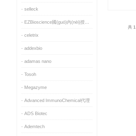
selleck
EZBioscience國(guó)內(nèi)授權(quán)代理
共 1
celetrix
addexbio
adamas nano
Tosoh
Megazyme
Advanced ImmunoChemical代理
ADS Biotec
Ademtech