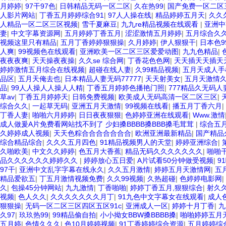
月婷婷
|
97干97色
|
日韩精品无码一区二区
|
久在热99
|
国产免费一区二区三
人影片网站
|
丁香五月婷婷综合91
|
97人人操在线
|
精品婷婷五月天
|
久久
人精品一区二区三区视频
|
雪千夏麻豆
|
九九re精品视频在线观看
|
亚洲中
妻
|
中文字幕资源网
|
五月婷婷丁香五月
|
涩涩激情五月婷婷
|
五月综合久
视频这里只有精品
|
五月丁香婷婷狠狠操
|
久月婷婷
|
伊人狠狠干
|
日本色9
人爽
|
99视频色在线观看
|
亚洲欧美一区二区三区爱爱动图
|
九九色精品
|
夜夜夜爽
|
天天操夜夜操
|
久久se 综合网
|
丁香花色色网
|
天天插天天插天
婷婷激情五月综合在线视频
|
超碰在线人妻
|
久99精品视频
|
五月天成人手
品区
|
五月天俺去也
|
日本精品人妻无码77777
|
天天射美女
|
五月天激情
品
|
99人人操人人操人人精
|
丁香五月婷婷色播艳门照
|
777精品久无码人
草av
|
丁香五月婷婷天
|
日韩免费视频
|
欧美成人无码高清一区二区三区
|
综合久久
|
一起草无码
|
亚洲五月天激情
|
99视频在线看
|
播五月丁香六月
|
丁香人妻
|
啪啪六月婷婷
|
日日夜夜狠狠
|
色婷婷亚洲在线观看
|
Www.激情
成人做爰A片免费看网站找不到了 少妇搡BBBB搡BBB搡毛茸茸
|
综合五
久婷婷成人视频
|
天天色粽合合合合合合合
|
欧洲亚洲最新精品
|
国产精品
综合精品综合
|
久久久五月四色
|
91精品视频男人的天堂
|
婷婷亚洲综合
|
久啪欧美
|
中文久久婷婷
|
色五月大香蕉
|
精品无码久久久久久久久
|
啪啪
品久久久久久久婷婷久久
|
婷婷放心五日爱
|
A片试看50分钟做受视频
|
9
97干
|
亚洲中文乱字字幕在线永久
|
久久五月激情
|
婷婷五月天激情网
|
五
精品爱欲五
|
丁五月激情视频免费
|
久久99视频
|
久热超碰
|
色婷婷电影网
|
久
|
包操45分钟网站
|
九九激情
|
丁香啪啪
|
婷婷丁香五月,狠狠综合
|
射久
视频
|
色人久久
|
久久久久久久久月丁
|
91九色中文字幕女在线观看
|
成人
狠狠操
|
无码一区二区三区四区五区91c
|
亚洲成人一区
|
婷婷十月丁香
|
九
久97
|
玖玖热99
|
99精品偷自拍
|
小小拗女BBW搡BBBB搡
|
啪啪婷婷五月
五月婷
|
色情久久久
|
色10月婷婷视频
|
91丁香婷婷综合资源
|
五月婷婷综