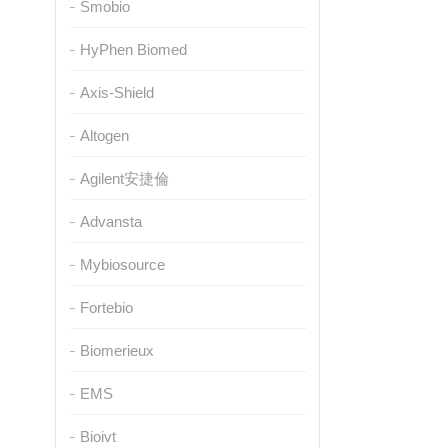
Smobio
HyPhen Biomed
Axis-Shield
Altogen
Agilent安捷倫
Advansta
Mybiosource
Fortebio
Biomerieux
EMS
Bioivt