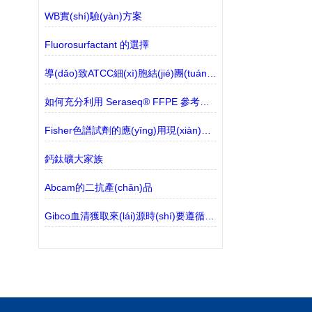
WB實(shí)驗(yàn)方案
Fluorosurfactant 的選擇
導(dǎo)致ATCC細(xì)胞結(jié)團(tuán)的主要原因解讀
如何充分利用 Seraseq® FFPE 參考材料
Fisher色譜試劑的應(yīng)用現(xiàn)狀探討
鈣鈦礦大家族
Abcam的二抗產(chǎn)品
Gibco血清獲取來(lái)源時(shí)要遵循哪些防疫規(guī)定？