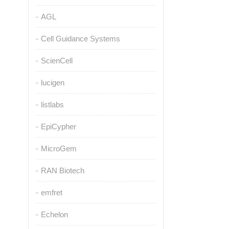
AGL
Cell Guidance Systems
ScienCell
lucigen
listlabs
EpiCypher
MicroGem
RAN Biotech
emfret
Echelon