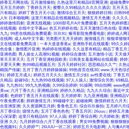
婷香五月网在线
|
五月激情偷拍
|
久热这里只有精品6官网亚洲
|
超碰免费9
五月五月婷婷
|
丁香婷五月天
|
蜜臀久久99精品久久久久久酒店
|
五月天五
只有精品
|
婷婷丁香五月天小说
|
激情综合五月天
|
狠狠婷婷日韩
|
日韩99
人9
|
日本啪啪网
|
这里只有精品在线视频精品
|
激情五月天色播
|
久久久久
婷婷激情四射
|
亚洲无线视频
|
1000部毛片A片免费观看
|
五月天色婷婷图
在线视频
|
在线中文字幕av
|
色五月婷婷在线
|
五月天激情日色在线
|
亚洲
九九
|
99惹在线精品免费观看
|
玖玖91
|
猴哥影院免费看电影
|
婷婷成人网
在线网
|
成人AV中文字幕
|
另类图片五月天婷婷
|
激情骚五月
|
狠狠草狠狠
文在线观看免费高清
|
一本大道道香蕉a
|
亚洲热手机在线观看
|
99久久
色全集
|
激情图片亚洲
|
热婷婷在线视频
|
久久这里有精品
|
精品丁香五月
亚洲色图
|
男人操女人高潮91视频
|
婷婷综合激情
|
五月激情小说
|
天天做
草天天草天天
|
五月丁香亚洲校园欧美
|
日韩美女羞羞网站在线观看
|
婷婷
天爱天天爽
|
热99精品视频五月
|
五月天婷婷社区
|
思思精品久久艹
|
久热
精国产传媒
|
五月丁香六月婷婷操操操
|
99热首页在线30
|
www.天天色综
91
|
婷婷五月成人
|
婷婷五月天久久
|
激情五月少妇
|
av性爱在线
|
丁香五
久精品
|
超碰9在
|
九九热99在线视频
|
97人人操人
|
激情综合另类
|
69精
操
|
九九热91
|
99九九热视频
|
久99综合婷婷
|
91操网
|
99自拍网
|
www色
美va
|
六月丁香久久
|
亚洲精品99
|
婷婷久久精品
|
九九久久综合
|
最近中文
观看
|
色婷婷丁香五月天在线观看
|
五月婷婷草
|
九九亚洲视频
|
亚洲精品
午夜免费试看
|
婷婷激情五月
|
99碰碰中文
|
超碰操网
|
激情婷婷五六月天
|
合亚洲亚洲
|
久久资源网五月婷
|
鲁鲁色五月
|
综合玖玖偷拍
|
五月婷六月
月丁香综合
|
级情九色
|
五月丁香色色色
|
丁香五月区
|
26uuu.
|
婷婷五月激
心深深爱
|
这里只有精品69
|
97人人搞
|
婷婷丁香综合网
|
六月婷欧美
|
蜜乳
亚洲 久久
|
九月婷婷综合八月丁香在线观看
|
男女99免费视频
|
狠狠狠狠
色视频91
|
久久婷婷艹
|
26UUU一区二区
|
婷婷五月天电影网
|
人与禽A片