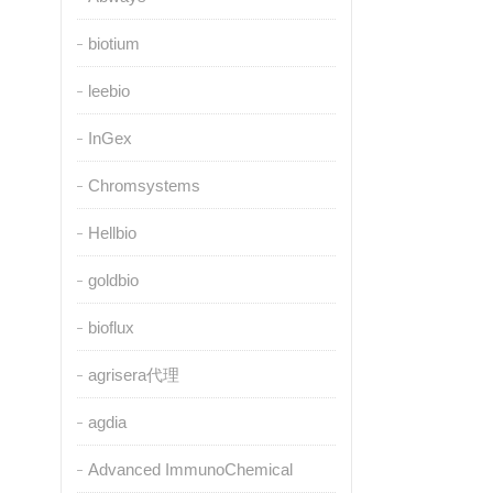
biotium
leebio
InGex
Chromsystems
Hellbio
goldbio
bioflux
agrisera代理
agdia
Advanced ImmunoChemical