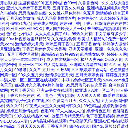
开心影视
|
这里有精品99
|
五月网站
|
色99xx
|
久鲁鲁色网
|
久久在线大香
樵
|
亚洲久久婷婷丁香五月天
|
五月丁香久久综合
|
亚洲精品视频电影
|
天
久与婷婷
|
思思热精品在线
|
久久桃花网色婷婷
|
色五月 激情婷婷 综合五
码
|
五月天欧美激情
|
成人无码髙潮喷水A片
|
色婷婷基地
|
久久婷婷五月
狠狠
|
偷拍91九色
|
婷婷成人视频
|
婷婷99丁香
|
丁香五月激情婷婷婷婷在
婷
|
欧洲亚洲欧洲99久久
|
成人国产欧美大片一区
|
热99精品视频观看
|
熟
天
|
色9色
|
少妇大叫太大太粗太爽了A片
|
99热久只有
|
中文字幕有多少字
频
|
99re热视频这里只精品5
|
久久无意婷婷
|
欧美成人精品A片免费一区9
天,com
|
激情婷婷六月天
|
婷婷五月丁香91
|
五月丁香色情
|
婷婷伊人激情
月亚洲免费
|
丁香五月婷婷天堂大香蕉
|
亚洲天堂啪啪
|
亚洲一色色色色色
99
|
五月丁香六月激情
|
新精品99
|
99热9999
|
乱岳熟女50岁
|
婷婷伊人网
射天天射一道本日本社区
|
成人在线视频一区
|
极品人妻VideOssS人妻
|
婷综合网
|
亚洲一区二区 成人网站戴套
|
亚洲成人高清在线
|
99久久er
|
超
月久久
|
99噜噜
|
久久艹 五月天
|
久热69
|
久久草婷婷丁香网站
|
色色激情
网第一区
|
99久久五月天
|
激情综合五月天
|
五月天婷婷免费
|
婷婷五月天
丰满人妻一区二区三区在线视频53,丰满
|
婷婷社区五月天
|
www..com色
色天天
|
做A爰片久久毛片A片的价格
|
99思思热只有在这里看
|
台湾综合
欲网
|
六月丁香天堂
|
亚洲av另类在线观看
|
欧亚成人A片一区二区
|
伊人婷
妻
|
丁香六月色婷婷
|
91丨九色丨熟女|老版
|
人人摸人人摸
|
99爱在线视
真实国产乱子伦对白在线_欧
|
性爱网五月天
|
久久人人九
|
五月天激情网
看
|
热久久91
|
午夜成人天堂久久无码日韩久久
|
99色精品
|
婷婷刺激综合
插
|
婷婷五月激情在线
|
色吧99
|
97人人操人人拍
|
婷婷情色五月
|
色碰碰
天天日
|
99久在线精品99re8
|
这里只有精品无码
|
色丁香五月婷婷
|
婷婷
VIDEOSSS人妻
|
99精品视频在线观看
|
艹B高清无码
|
亚洲AV日韩在线观
有精品2
|
五月天天久久香
|
丁香五月区
|
四色99久久
|
国产3p露脸普通话