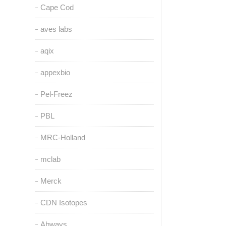
Cape Cod
aves labs
aqix
appexbio
Pel-Freez
PBL
MRC-Holland
mclab
Merck
CDN Isotopes
Abways