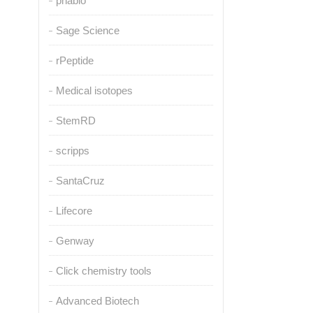
pnabio
Sage Science
rPeptide
Medical isotopes
StemRD
scripps
SantaCruz
Lifecore
Genway
Click chemistry tools
Advanced Biotech