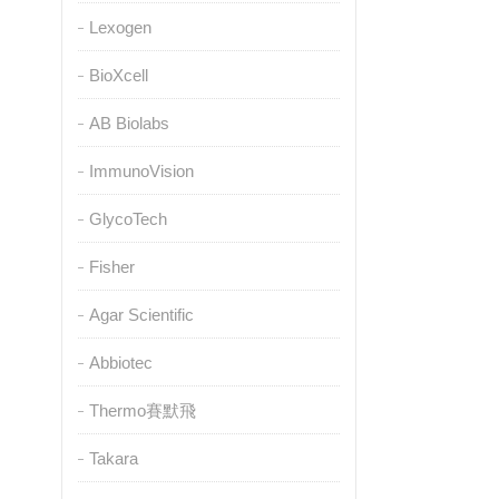
Lexogen
BioXcell
AB Biolabs
ImmunoVision
GlycoTech
Fisher
Agar Scientific
Abbiotec
Thermo賽默飛
Takara