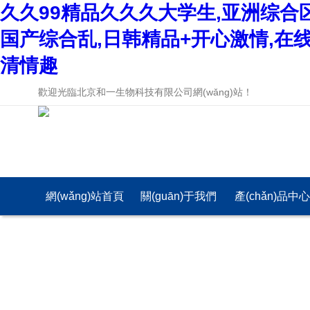
久久99精品久久久大学生,亚洲综合
国产综合乱,日韩精品+开心激情,在
清情趣
歡迎光臨北京和一生物科技有限公司網(wǎng)站！
網(wǎng)站首頁
關(guān)于我們
產(chǎn)品中
(yè)