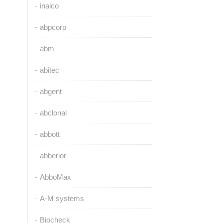
inalco
abpcorp
abm
abitec
abgent
abclonal
abbott
abberior
AbboMax
A-M systems
Biocheck