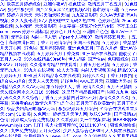
久
|
欧美五月婷婷综合
|
亚洲午夜AV
|
视色综合
|
激情五月丁香五月
|
91色
AV
|
狠狠插狠狠插
|
国产又爽又猛又粗的视频A片
|
都市激情亚洲
|
五月ww
码
|
婷婷六月天天
|
天啪天啪天啪天啪
|
九九家庭影院
|
久久AV无码乱码A
视频
|
久久人妻伦理
|
97人妻碰碰中文无码久热丝袜
|
色婷婷色情
|
26uu
新视频
|
久热无码
|
天天射影院
|
中文字幕丰满乱孑伦无码专区
|
亭亭玉立
com.
|
www.婷婷亚洲基地
|
婷婷色五月天色
|
亚洲国产色色
|
麻豆AV一区
首页
|
无码碰碰
|
内射丰满人妻
|
超pen个人视频97
|
激情婷婷五月天。
|
五
色丨高潮丰满日本
|
丁香五月激情综合
|
美国不卡视频
|
五月婷婷丁香瑟瑟
月天开心网
|
97色啪
|
五月婷婷影院
|
亚洲色色五月
|
丁香六月婷
|
亚洲AV
精品视频在线观看
|
五月婷婷六月丁香免费
|
亚洲综合在线视频
|
他改变了
五月人人摸
|
99久在线精品99re8热
|
伊人超碰
|
国产性av
|
色狠狠综合
|
亚
88AV五月婷婷
|
久久这里有精品在线观看
|
丁香五月色激情
|
五月婷婷丁
无码九九九
|
99九九在线视频
|
依人大香蕉
|
内射人妻视频国内
|
精品99只
月婷婷五月
|
99亚洲大片精品永久在线观看
|
婷婷六久久
|
丁香五月偷拍
|
综合成人综合
|
天天人人天天爽
|
超碰色热
|
www.五月天
|
亚洲欧洲另类
|
州精品久久久久AV无码
|
第五婷婷伊人丁香
|
激情久久久
|
五月天激情图
|
天久综合网永久入口18
|
99性爱
|
这里只有精品视频国产
|
啪啪九九色
|
操
乱码久久久久久综合
|
丁香五月天激情四射网络不好
|
激情久久久久久
|
五
字幕
|
直接看的av
|
激情六月下句是什么
|
五月天丁香欧美激情
|
五月丁香
久
|
极品少妇高潮啪啪AV无码
|
狠狠狠婷婷五月综合
|
91综合在线观看首
天.com
|
91 欧美
|
久色网址
|
婷婷五月天伊人网
|
玖玖99福利
|
国产激情av
色情
|
婷婷成人综合免费视频
|
久久看婷婷
|
九一牛视频探花
|
搡BBBB搡B
www.minyis.com【JT】实力收量可预付QQ2101460746
|
狠狠色噜噜狠
久久
|
九热免费视频
|
五月天色区
|
少妇人妻综合色6699
|
人人爽在线视频
婷在线观看
|
六月综和久久
|
www.主妇. com
|
久久99婷婷
|
久久五月天精