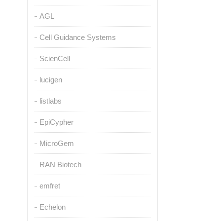
AGL
Cell Guidance Systems
ScienCell
lucigen
listlabs
EpiCypher
MicroGem
RAN Biotech
emfret
Echelon