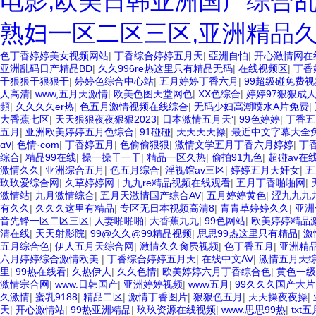
电影,欧美日韩亚洲国产综合乱
熟妇一区二区三区,亚洲精品
色丁香婷婷美女视频网站
|
丁香综合婷婷五月天
|
亞洲自怕
|
开心激情网在
亚洲乱码日产精品BD
|
久久996re热这里只有精品无码
|
在线视频区
|
丁香
干狠狠干狠狠干
|
婷婷色综合中心站
|
五月婷婷丁香六月
|
99超级碰免费视
人高清
|
www,五月天激情
|
欧美色图天堂网色
|
XX色综合
|
婷婷97狠狠成
頻
|
久久久久er热
|
色五月激情视频在线综合
|
无码少妇高潮喷水A片免费
|
大香蕉七区
|
天天狠狠夜夜狠狠2023
|
日本激情五月天‘
|
99色婷婷
|
丁香五
五月
|
亚洲欧美婷婷五月色综合
|
91碰碰
|
天天天天操
|
最近中文字幕大全
αⅴ
|
色情·com
|
丁香婷五月
|
色偷偷狠狠
|
激情文学五月丁香六月婷婷
|
丁
综合
|
精品99在线
|
操一操干一干
|
精品一区久热
|
偷拍91九色
|
超碰av在
激情久久
|
亚洲综合五月
|
色五月综合
|
淫视馆av三区
|
婷婷五月天奸女
|
五
玖玖爱综合网
|
久草婷婷网
|
九九re精品视频在线观看
|
五月丁香啪啪网
|
激情站
|
九月激情综合
|
五月天激情国产综合AV
|
五月婷婷黄色
|
涩九九九
有久久
|
久久久这里有精品
|
专区无日本视频高清8
|
青青草婷婷久久
|
亚洲
音先锋一区二区三区
|
人妻啪啪啪
|
大香蕉九九
|
99色网站
|
欧美婷婷精品
清在线
|
天天射影院
|
99@久久@99精品视频
|
思思99热这里只有精品
|
激
五月综合色
|
伊人五月天综合网
|
激情久久肏屄视频
|
色丁香五月
|
亚洲精
六月婷婷综合激情欧美
|
丁香综合婷婷五月天
|
在线中文AV
|
激情五月天
里
|
99热在线看
|
久热伊人
|
久久色情
|
欧美婷婷六月丁香综合色
|
黄色一级
激情宗合网
|
www.日韩国产
|
亚洲婷婷视频
|
www五月
|
99久久久国产大片
久激情
|
蜜乳9188
|
精品二区
|
激情丁香图片
|
狠狠色五月
|
天天操夜夜操
|
天
|
开心激情站
|
99热亚洲精品
|
玖玖资源在线视频
|
www.思思99热
|
tx