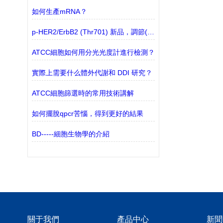
如何生產mRNA？
p-HER2/ErbB2 (Thr701) 新品，調節(jié)Akt去磷酸化的關鍵靶點
ATCC細胞如何用分光光度計進行檢測？
實際上需要什么體外代謝和 DDI 研究？
ATCC細胞篩選時的常用技術講解
如何擺脫qpcr苦惱，得到更好的結果
BD-----細胞生物學的介紹
關于我們
產品中心
新聞