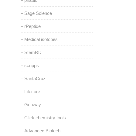
pnabio
Sage Science
rPeptide
Medical isotopes
StemRD
scripps
SantaCruz
Lifecore
Genway
Click chemistry tools
Advanced Biotech