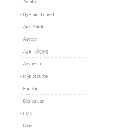
Smobio
HyPhen Biomed
Axis-Shield
Altogen
Agilent安捷倫
Advansta
Mybiosource
Fortebio
Biomerieux
EMS
Bioivt