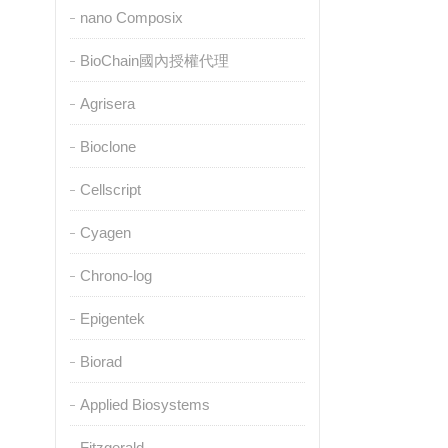
nano Composix
BioChain國內授權代理
Agrisera
Bioclone
Cellscript
Cyagen
Chrono-log
Epigentek
Biorad
Applied Biosystems
Fitzgerald