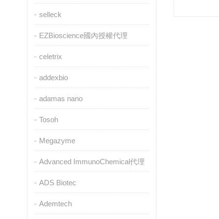
selleck
EZBioscience國內授權代理
celetrix
addexbio
adamas nano
Tosoh
Megazyme
Advanced ImmunoChemical代理
ADS Biotec
Ademtech