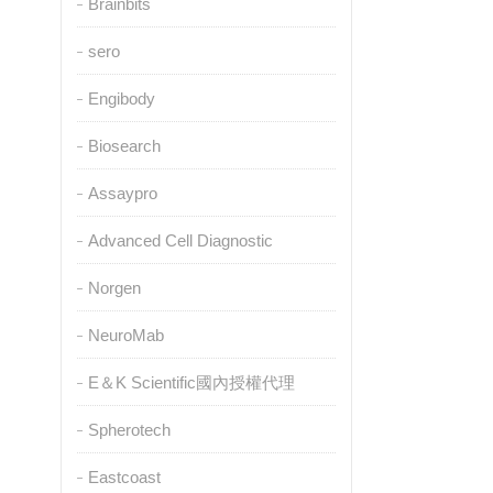
Brainbits
sero
Engibody
Biosearch
Assaypro
Advanced Cell Diagnostic
Norgen
NeuroMab
E＆K Scientific國內授權代理
Spherotech
Eastcoast