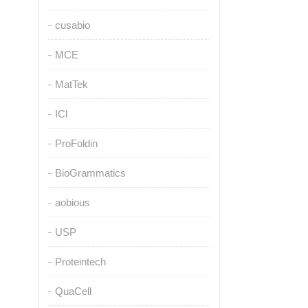
cusabio
MCE
MatTek
ICl
ProFoldin
BioGrammatics
aobious
USP
Proteintech
QuaCell