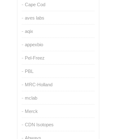
Cape Cod
aves labs
aqix
appexbio
Pel-Freez
PBL
MRC-Holland
mclab
Merck
CDN Isotopes
Abways