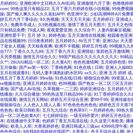
月婷婷91
|
亚洲欧洲中文日韩久久AV乱码
|
亚洲激情六月丁香
|
色噜噜婷
com
|
99热这里只有精品22
|
五月丁香六月婷婷在线小说视频
|
99免费视
操
|
国产偷人爽久久久久久老妇APP
|
色亚洲中文
|
少妇高潮呻吟A片免费
婷五月六月丁香综合
|
9久热视频
|
天天天天天天操
|
五月婷婷日
|
亚洲成人
久久
|
免費亭亭成人
|
久9热视频在线
|
激情丁香五月天图片
|
五月天之色情
只有精品免费
|
79成人网
|
夜夜爱爱亚洲
|
久久综合干
|
人妻内射麻豆视频
|
亚洲性爱干干
|
五月 婷 久
|
婷婷色操
|
五月天激情在线视频
|
校园春色亚洲
品在线视频99
|
日日夜夜婷婷
|
五月婷婷久
|
AV五月丁香
|
亚洲12p
|
天天爱
了老女人视频
|
天天橾夜夜爽
|
欧洲不卡视频
|
婷婷五月性感
|
99视频九九
合777
|
丁香久久九九99
|
五月丁香六月天
|
亚洲情欲
|
第四色五月激情网
|
天另类视频
|
激情五月综合久久
|
99国产精品久久久久久久久久久
|
99精
久艹
|
26UUU精品一区二区
|
久久黄A片
|
色色色激情网
|
五月婷婷色情
|
9
五月偷偷
|
国产av第一专区
|
丁香桃色网
|
91色在线 | 日韩
|
亚洲人人操BD
五月在线观看91
|
无码人妻丰满熟妇奶水区码
|
xx久久
|
亚洲 五月 婷婷 成
情五月丁香五月婷婷
|
99re熱
|
91色在线/日韩
|
狠狠综合色网
|
99资源人人
re视频在线
|
亚洲五月婷婷在线
|
色99视频
|
国产熟女一区二区三区五月婷
基地
|
国产成人AV在线
|
久草视频一,二三四
|
婷婷亚洲综合
|
五月婷婷六月
线播放
|
久久综合播放
|
99热热这里只精品996小说
|
91丁香婷婷综合久久
在线观看
|
激情五月天网站
|
婷婷五月天综合亚洲
|
爱99干99
|
亚洲传媒在
狠狠操综合
|
人人色人人摸人人看
|
97色色色色色色色
|
婷婷色五月天第7
色色热
|
欧美日韩欧美
|
五月九九综合
|
色色草97
|
一月婷婷色色
|
99热大
品一区二区色欲黄A片
|
七七婷婷综合
|
一级无码作爱片
|
婷婷五月色综合
|
本
|
在线播放中文字幕
|
色婷婷丁香五月高清在线
|
久久这里只有欧美
|
播
网扯
|
欧美人人草
|
大香蕉婷婷色
|
亚洲日韩成人三级av
|
4399伦理午夜
|
色色色综合
|
9在线9在线婷婷在线国产
|
大香蕉久
|
色天天综合成人网
|
伊