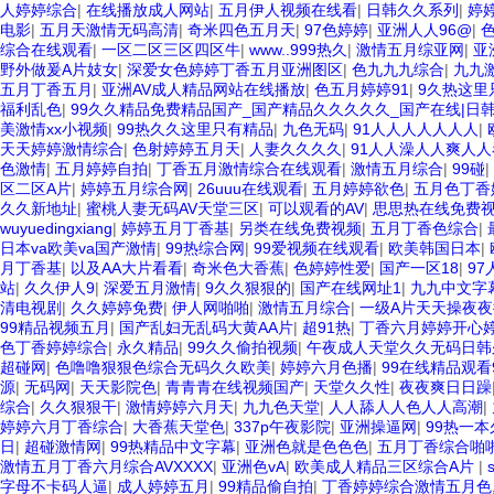
人婷婷综合
|
在线播放成人网站
|
五月伊人视频在线看
|
日韩久久系列
|
婷
电影
|
五月天激情无码高清
|
奇米四色五月天
|
97色婷婷
|
亚洲人人96@
|
综合在线观看
|
一区二区三区四区牛
|
www..999热久
|
激情五月综亚网
|
亚
野外做爰A片妓女
|
深爱女色婷婷丁香五月亚洲图区
|
色九九九综合
|
九九
五月丁香五月
|
亚洲AV成人精品网站在线播放
|
色五月婷婷91
|
9久热这里
福利乱色
|
99久久精品免费精品国产_国产精品久久久久久_国产在线|日
美激情xx小视频
|
99热久久这里只有精品
|
九色无码
|
91人人人人人人人
|
天天婷婷激情综合
|
色射婷婷五月天
|
人妻久久久久
|
91人人澡人人爽人人
色激情
|
五月婷婷自拍
|
丁香五月激情综合在线观看
|
激情五月综合
|
99碰
|
区二区A片
|
婷婷五月综合网
|
26uuu在线观看
|
五月婷婷欲色
|
五月色丁香
久久新地址
|
蜜桃人妻无码AV天堂三区
|
可以观看的AV
|
思思热在线免费
wuyuedingxiang
|
婷婷五月丁香基
|
另类在线免费视频
|
五月丁香色综合
|
日本va欧美va国产激情
|
99热综合网
|
99爱视频在线观看
|
欧美韩国日本
|
月丁香基
|
以及AA大片看看
|
奇米色大香蕉
|
色婷婷性爱
|
国产一区18
|
9
站
|
久久伊人9
|
深爱五月激情
|
9久久狠狠的
|
国产在线网址1
|
九九中文字
清电视剧
|
久久婷婷免费
|
伊人网啪啪
|
激情五月综合
|
一级A片天天操夜夜
99精品视频五月
|
国产乱妇无乱码大黄AA片
|
超91热
|
丁香六月婷婷开心
色丁香婷婷综合
|
永久精品
|
99久久偷拍视频
|
午夜成人天堂久久无码日韩
超碰网
|
色噜噜狠狠色综合无码久久欧美
|
婷婷六月色播
|
99在线精品观看
源
|
无码网
|
天天影院色
|
青青青在线视频国产
|
天堂久久性
|
夜夜爽日日躁
综合
|
久久狠狠干
|
激情婷婷六月天
|
九九色天堂
|
人人舔人人色人人高潮
|
婷婷六月丁香综合
|
大香蕉天堂色
|
337p午夜影院
|
亚洲操逼网
|
99热一本
日
|
超碰激情网
|
99热精品中文字幕
|
亚洲色就是色色色
|
五月丁香综合啪
激情五月丁香六月综合AVXXXX
|
亚洲色vA
|
欧美成人精品三区综合A片
|
字母不卡码人逼
|
成人婷婷五月
|
99精品偷自拍
|
丁香婷婷综合激情五月色