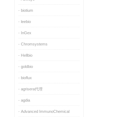
biotium
leebio
InGex
Chromsystems
Hellbio
goldbio
bioflux
agrisera代理
agdia
Advanced ImmunoChemical