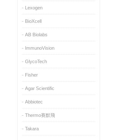
Lexogen
BioXcell
AB Biolabs
ImmunoVision
GlycoTech
Fisher
Agar Scientific
Abbiotec
Thermo賽默飛
Takara