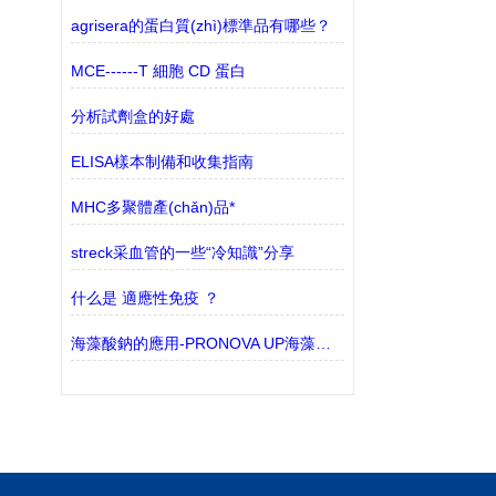
agrisera的蛋白質(zhì)標準品有哪些？
MCE------T 細胞 CD 蛋白
分析試劑盒的好處
ELISA樣本制備和收集指南
MHC多聚體產(chǎn)品*
streck采血管的一些“冷知識”分享
什么是 適應性免疫 ？
海藻酸鈉的應用-PRONOVA UP海藻酸鈉凝膠