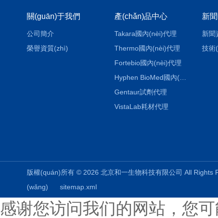
關(guān)于我們
產(chǎn)品中心
新聞
公司簡介
Takara國內(nèi)代理
新聞
榮譽資質(zhì)
Thermo國內(nèi)代理
技術(
Fortebio國內(nèi)代理
Hyphen BioMed國內(nèi)代理
Gentaur試劑代理
VistaLab耗材代理
版權(quán)所有 © 2026 北京和一生物科技有限公司 All Rights
(wǎng)
sitemap.xml
感谢您访问我们的网站，您可