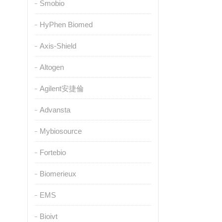
Smobio
HyPhen Biomed
Axis-Shield
Altogen
Agilent安捷倫
Advansta
Mybiosource
Fortebio
Biomerieux
EMS
Bioivt