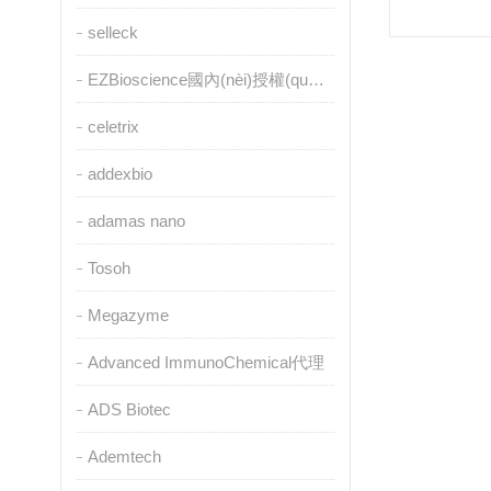
selleck
EZBioscience國內(nèi)授權(quán)代理
celetrix
addexbio
adamas nano
Tosoh
Megazyme
Advanced ImmunoChemical代理
ADS Biotec
Ademtech