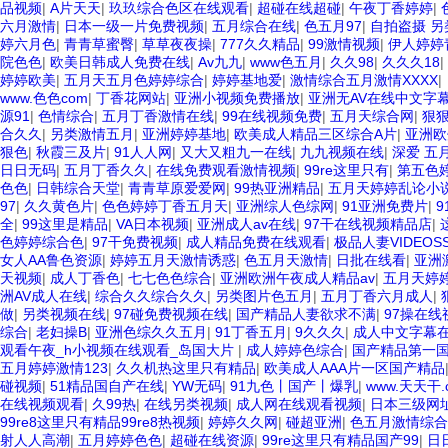
品视频
|
A片天天
|
玖玖综合色区在线观看
|
超碰在线超碰
|
午夜丁香婷婷
|
六月激情
|
日本一级一片免费视频
|
五月综合在线
|
色五月97
|
自拍盗摄 另
婷六月色
|
青青草蜜臀
|
草草夜夜操
|
777久久精品
|
99激情视频
|
伊人婷婷青
院色色
|
欧美日韩成人免费在线
|
Av九九
|
www色五月
|
久久98
|
久久久18
|
婷婷欧美
|
五月天五月色婷婷综合
|
婷婷基地爱
|
激情综合五月激情XXXX
|
www.色色com
|
丁香花网站
|
亚洲小视频免费播放
|
亚洲无AV在线中文字
源91
|
色情综合
|
五月丁香激情在线
|
99在线视频免费
|
五月天综合网
|
狠
合久久
|
另类激情五月
|
亚洲婷婷基地
|
欧美成人精品三区综合A片
|
亚洲欧
狠色
|
秋霞三及片
|
91人人网
|
又大又粗九一在线
|
九九视频在线
|
深爱 五
日日无码
|
五月丁香久久
|
在线免费观看激情视频
|
99re这里只有
|
第五色
色色
|
日韩综合天堂
|
青青草原爱爱网
|
99热亚洲精品
|
五月天婷婷乱论小
97
|
久久黄色片
|
色色婷婷丁香五月天
|
亚洲综人色综网
|
91亚洲免费片
|
全
|
99这里是精品
|
VA日本视频
|
亚洲成人av在线
|
97干在线视频精品店
|
色婷婷综合色
|
97干免费视频
|
成人精品免费在线观看
|
极品人妻VIDEOS
女人AA鲁色资源
|
婷婷五月天激情诱惑
|
色五月天激情
|
日批在线看
|
亚洲
天视频
|
成人丁香色
|
七七色色综合
|
亚洲欧洲午夜成人精品av
|
五月天婷
洲AV成人在线
|
综合久久综合久久
|
另类图片色五月
|
五月丁香六月成人
|
做
|
另类视频在线
|
97碰免费视频在线
|
国产精品人妻欲求不满
|
97操在线
综合
|
老妇操B
|
亚洲色综久久五月
|
91丁香五月
|
9久久久
|
成人中文字幕
观看午夜_h小视频在线观看_岛国大片
|
成人婷婷色综合
|
国产精品第一
五月婷婷激情123
|
久久机热这里只有精品
|
欧美成人AAA片一区国产精品
碰视频
|
51精品国自产在线
|
YW无码
|
91九色丨国产丨爆乳
|
www.天天干.
在线视频观看
|
久99热
|
在线另类视频
|
成人网在线观看视频
|
日本三级网
99re8这里只有精品99re8热视频
|
婷婷久久网
|
碰超亚洲
|
色五月激情综合
射人人高潮
|
五月婷婷色色
|
超碰在线资源
|
99re这里只有精品国产99
|
日