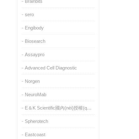
Brainbits
sero
Engibody
Biosearch
Assaypro
Advanced Cell Diagnostic
Norgen
NeuroMab
E＆K Scientific國內(nèi)授權(quán)代理
Spherotech
Eastcoast