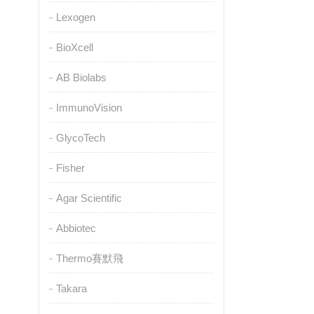
Lexogen
BioXcell
AB Biolabs
ImmunoVision
GlycoTech
Fisher
Agar Scientific
Abbiotec
Thermo賽默飛
Takara