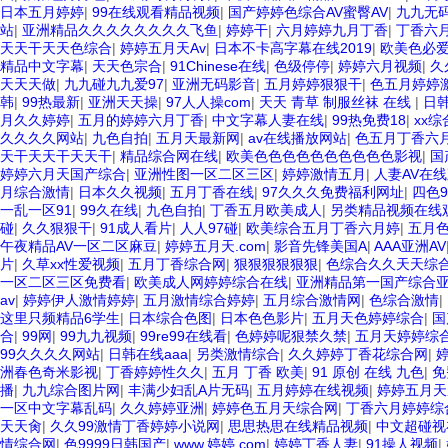
日本五月婷婷
|
99在线观看精品视频
|
国产婷婷色综合AV蜜臀AV
|
九九无
站
|
亚洲精品久久久久久久久久飞鱼
|
婷婷干
|
六月婷婷九月丁香
|
丁香六
天天干天天色综合
|
婷婷五月天Av
|
日本不卡高字幕在线2019
|
欧美色必
精品中文字幕
|
天天色宗合
|
91Chinese在线
|
色级停停
|
婷婷六月视频
|
久
天天天做
|
九九碰九九爱97
|
亚洲无码影音
|
五月婷婷狠狠干
|
色五月婷婷
韩
|
99热最新
|
亚洲天天操
|
97人人操com
|
天天 青草 制服丝袜 在线
|
日韩
月久久婷婷
|
五月的婷婷六月丁香
|
中文字幕人妻在线
|
99热免费18
|
xx综
久久久久网站
|
九色自拍
|
五月天最新网
|
av在线播放网站
|
色五月丁香六
天干天天干天天干
|
精品综合网在线
|
欧美色色色色色色色色色色影视
|
国
婷婷六月天国产综合
|
亚洲性图一区二区三区
|
婷婷激情五月
|
人妻AV在
月综合激情
|
日本久久视频
|
五月丁香在线
|
97久久久免费福利网址
|
四色9
一乱一区91
|
99久在线
|
九色自拍
|
丁香五月欧美成人
|
另类精品视频在线
碰
|
久久狠狠干
|
91成人看片
|
人人97碰
|
欧美综合五月丁香六月婷
|
五月
午夜精品AV一区二区麻豆
|
婷婷五月天.com
|
影音先锋美国A
|
AAA亚洲AV
片
|
久草xx性爱视频
|
五月丁香综合网
|
狠狠狠狠狠狠
|
色综合久久天天综
一区二区三区免费看
|
欧美成人网婷婷综合在线
|
亚洲精品第一国产综合亚
av
|
婷婷伊人激情婷婷
|
五月激情综合婷婷
|
五月综合激情网
|
色综合激情
|
这里只频精品6学生
|
日本综合色图
|
日本色色影片
|
五月天色婷婷综合
|
国
合
|
99网
|
99九九视频
|
99re99在线看
|
色婷婷呢狠禁久禁
|
五月天婷婷综
99久久久久网站
|
日韩在线aaa
|
另类激情综合
|
久久婷婷丁香花综合网
|
洲春色奇米影视
|
丁香婷婷性久久
|
五月 丁香 欧美
|
91 原创 在线 九色
|
免
播
|
九九综合图片网
|
丰满少妇乱A片无码
|
五月婷婷在线视频
|
婷婷五月
一区中文字幕乱码
|
久久婷婷亚洲
|
婷婷色五月天综合网
|
丁香六月婷婷综
天天肏
|
久久99激情丁香婷婷小说网
|
思思热思在线精品视频
|
中文超碰视
情综合网
|
色9999日韩国产
|
www.婷婷.com
|
婷婷丁香人妻
|
91操人视频
|