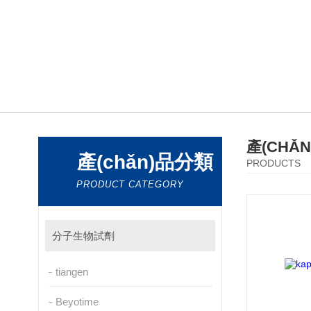
產(CHǍ
產(chǎn)品分類
PRODUCTS
PRODUCT CATEGORY
分子生物試劑
tiangen
Beyotime