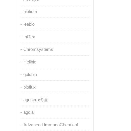
biotium
leebio
InGex
Chromsystems
Hellbio
goldbio
bioflux
agrisera代理
agdia
Advanced ImmunoChemical