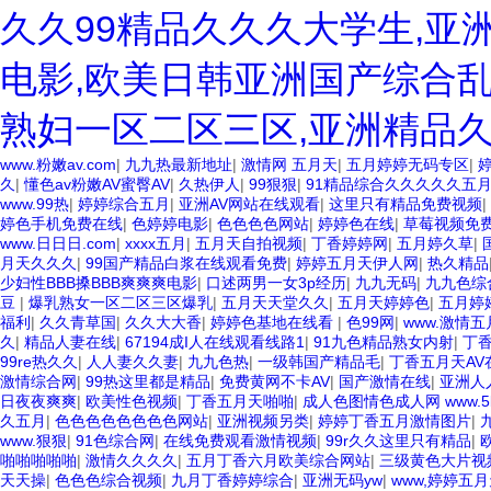
久久99精品久久久大学生,亚
电影,欧美日韩亚洲国产综合乱
熟妇一区二区三区,亚洲精品
www.粉嫩av.com
|
九九热最新地址
|
激情网 五月天
|
五月婷婷无码专区
|
久
|
懂色av粉嫩AV蜜臀AV
|
久热伊人
|
99狠狠
|
91精品综合久久久久久五
www.99热
|
婷婷综合五月
|
亚洲AV网站在线观看
|
这里只有精品免费视频
|
婷色手机免费在线
|
色婷婷电影
|
色色色色网站
|
婷婷色在线
|
草莓视频免
www.日日日.com
|
xxxx五月
|
五月天自拍视频
|
丁香婷婷网
|
五月婷久草
|
月天久久久
|
99国产精品白浆在线观看免费
|
婷婷五月天伊人网
|
热久精品
少妇性BBB搡BBB爽爽爽电影
|
口述两男一女3p经历
|
九九无码
|
九九色综
豆
|
爆乳熟女一区二区三区爆乳
|
五月天天堂久久
|
五月天婷婷色
|
五月婷
福利
|
久久青草国
|
久久大大香
|
婷婷色基地在线看
|
色99网
|
www.激情五
久
|
精品人妻在线
|
67194成I人在线观看线路1
|
91九色精品熟女内射
|
丁
99re热久久
|
人人妻久久妻
|
九九色热
|
一级韩国产精品毛
|
丁香五月天AV
激情综合网
|
99热这里都是精品
|
免费黄网不卡AV
|
国产激情在线
|
亚洲人
日夜夜爽爽
|
欧美性色视频
|
丁香五月天啪啪
|
成人色图情色成人网 www.5b
久五月
|
色色色色色色色色网站
|
亚洲视频另类
|
婷婷丁香五月激情图片
|
www.狠狠
|
91色综合网
|
在线免费观看激情视频
|
99r久久这里只有精品
|
啪啪啪啪啪
|
激情久久久久
|
五月丁香六月欧美综合网站
|
三级黄色大片视
天天操
|
色色色综合视频
|
九月丁香婷婷综合
|
亚洲无码yw
|
www,婷婷五月