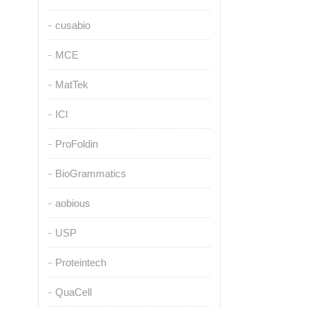
cusabio
MCE
MatTek
ICl
ProFoldin
BioGrammatics
aobious
USP
Proteintech
QuaCell