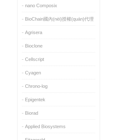
nano Composix
BioChain國內(nèi)授權(quán)代理
Agrisera
Bioclone
Cellscript
Cyagen
Chrono-log
Epigentek
Biorad
Applied Biosystems
Fitzgerald