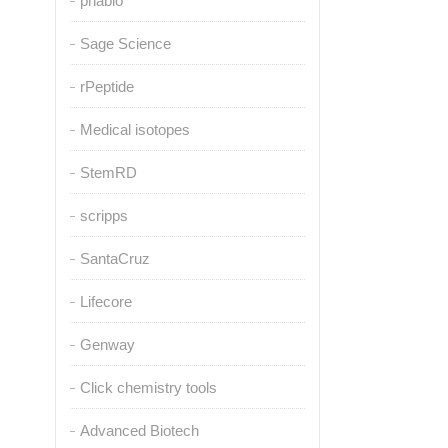
pnabio
Sage Science
rPeptide
Medical isotopes
StemRD
scripps
SantaCruz
Lifecore
Genway
Click chemistry tools
Advanced Biotech