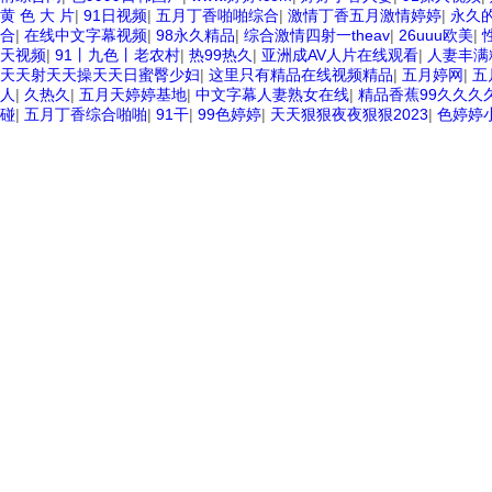
黄 色 大 片
|
91日视频
|
五月丁香啪啪综合
|
激情丁香五月激情婷婷
|
永久的
合
|
在线中文字幕视频
|
98永久精品
|
综合激情四射一theav
|
26uuu欧美
|
天视频
|
91丨九色丨老农村
|
热99热久
|
亚洲成AV人片在线观看
|
人妻丰满
天天射天天操天天日蜜臀少妇
|
这里只有精品在线视频精品
|
五月婷网
|
五
人
|
久热久
|
五月天婷婷基地
|
中文字幕人妻熟女在线
|
精品香蕉99久久久
碰
|
五月丁香综合啪啪
|
91干
|
99色婷婷
|
天天狠狠夜夜狠狠2023
|
色婷婷