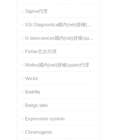
Sigma代理
SSI Diagnostica國內(nèi)授權(quán)代理
G-biosciences國內(nèi)授權(quán)代理
Fisher北京代理
Moltox國內(nèi)授權(quán)代理
Vector
Badrilla
Bangs labs
Expression system
Chromogenix