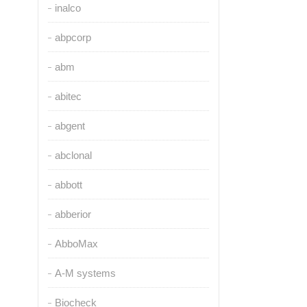
inalco
abpcorp
abm
abitec
abgent
abclonal
abbott
abberior
AbboMax
A-M systems
Biocheck