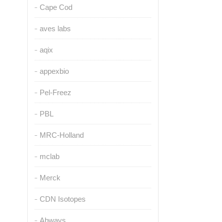
Cape Cod
aves labs
aqix
appexbio
Pel-Freez
PBL
MRC-Holland
mclab
Merck
CDN Isotopes
Abways