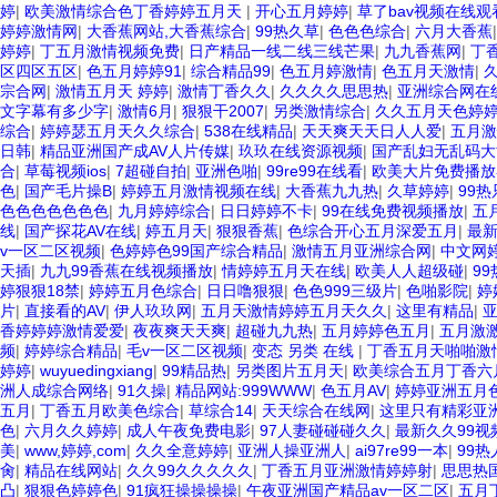
婷
|
欧美激情综合色丁香婷婷五月天
|
开心五月婷婷
|
草了bav视频在线观
婷婷激情网
|
大香蕉网站,大香蕉综合
|
99热久草
|
色色色综合
|
六月大香蕉
婷婷
|
丁五月激情视频免费
|
日产精品一线二线三线芒果
|
九九香蕉网
|
丁
区四区五区
|
色五月婷婷91
|
综合精品99
|
色五月婷激情
|
色五月天激情
|
宗合网
|
激情五月天 婷婷
|
激情丁香久久
|
久久久久思思热
|
亚洲综合网在
文字幕有多少字
|
激情6月
|
狠狠干2007
|
另类激情综合
|
久久五月天色婷
综合
|
婷婷瑟五月天久久综合
|
538在线精品
|
天天爽天天日人人爱
|
五月激
日韩
|
精品亚洲国产成AV人片传媒
|
玖玖在线资源视频
|
国产乱妇无乱码大
合
|
草莓视频ios
|
7超碰自拍
|
亚洲色啪
|
99re99在线看
|
欧美大片免费播放
色
|
国产毛片操B
|
婷婷五月激情视频在线
|
大香蕉九九热
|
久草婷婷
|
99
色色色色色色色
|
九月婷婷综合
|
日日婷婷不卡
|
99在线免费视频播放
|
五
线
|
国产探花AV在线
|
婷五月天
|
狠狠香蕉
|
色综合开心五月深爱五月
|
最新
v一区二区视频
|
色婷婷色99国产综合精品
|
激情五月亚洲综合网
|
中文网
天插
|
九九99香蕉在线视频播放
|
情婷婷五月天在线
|
欧美人人超级碰
|
9
婷狠狠18禁
|
婷婷五月色综合
|
日日噜狠狠
|
色色999三级片
|
色啪影院
|
婷
片
|
直接看的AV
|
伊人玖玖网
|
五月天激情婷婷五月天久久
|
这里有精品
|
香婷婷婷激情爱爱
|
夜夜爽天天爽
|
超碰九九热
|
五月婷婷色五月
|
五月激激
频
|
婷婷综合精品
|
毛v一区二区视频
|
变态 另类 在线
|
丁香五月天啪啪激
婷婷
|
wuyuedingxiang
|
99精品热
|
另类图片五月天
|
欧美综合五月丁香六
洲人成综合网络
|
91久操
|
精品网站:999WWW
|
色五月AV
|
婷婷亚洲五月
五月
|
丁香五月欧美色综合
|
草综合14
|
天天综合在线网
|
这里只有精彩亚
色
|
六月久久婷婷
|
成人午夜免费电影
|
97人妻碰碰碰久久
|
最新久久99视
美
|
www,婷婷,com
|
久久全意婷婷
|
亚洲人操亚洲人
|
ai97re99一本
|
99
肏
|
精品在线网站
|
久久99久久久久久
|
丁香五月亚洲激情婷婷射
|
思思热
凸
|
狠狠色婷婷色
|
91疯狂操操操操
|
午夜亚洲国产精品av一区二区
|
五月