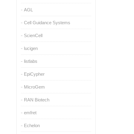
AGL
Cell Guidance Systems
ScienCell
lucigen
listlabs
EpiCypher
MicroGem
RAN Biotech
emfret
Echelon