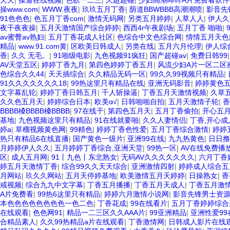
天天
|
操逼在线视频
|
色欲一二三
|
久超超碰
|
少妇高潮呻吟A片免费看软件
操www.com
|
WWW.夜夜
|
玖玖五月丁香
|
荫道BBWBBB高潮潮喷
|
影音先
91色色色
|
色五月丁香com
|
激情无码网
|
另类五月婷婷
|
人草人人
|
伊人久
夜干夜夜操
|
五月天激情国产综合婷婷
|
西西4r午夜剧场
|
五月丁香 啪啪
|
av蜜臀av熟妇
|
五月丁香花成人社区
|
色综合中文色综合网
|
情情五月天色
精品
|
www.91.com黄
|
区欧美日韩成人
|
另类在线
|
五月六月伦理
|
伊人综
香
|
久久 无毛。
|
91啪级电影
|
九色视频91疯狂
|
国产超碰av
|
免费日韩99
AV天堂五区
|
婷婷丁香九月
|
第四色婷婷丁香五月
|
风流少妇A片一区二区
色综合久久44
|
天天插综合
|
久久精品无码一区
|
99久久99视频只有精品
|
91久久久久久久久18
|
99热这里只有精品在线
|
亚洲无码影音
|
婷婷黄色
文字幕乱轮
|
婷婷丁香日韩五月
|
千人斩操逼
|
丁香五月天激情视频
|
久草
久久色五月天
|
婷婷综合日本
|
欧美α√
|
日韩啪啪自拍
|
五月天激情子轮
|
香
BBBB槡BBBB槡BBBB
|
97在线干
|
第四色五月天
|
五月丁香偷拍
|
开心五
基地
|
九色视频这里只有精品
|
91在线就要啪
|
久久人妻情侣
|
丁香,开心成
婷a
|
草榴视频黄色网
|
99精色
|
婷婷丁香色性爱
|
五月丁香综合激情
|
婷婷
热只有精品6在线直播
|
国产黄色一级片
|
亚洲99在线
|
九九热黄色
|
日日撸
月婷婷伊人久久
|
五月婷婷丁香综合,亚洲天堂
|
99热一区
|
AV在线免费播
区
|
成人五月网
|
91丨九色丨东北熟女
|
无码AV久久久久久久久
|
六月丁香
婷五月天激情丁香
|
综合99久久天天综合
|
亚洲激情四射
|
婷婷成人综合五
月网站
|
玖久久网站
|
五月天停婷基地
|
欧美激情五月天婷婷
|
日操熟女
|
香
戒视频
|
综合九九中文字幕
|
丁香五月播播
|
丁香五月天成人
|
丁香五月激
A片免费看
|
99热6这里只有精品
|
婷婷六月激情小说网
|
影音先锋男士资
本色色色色色色色色一色二色
|
丁香花成
|
99在线看片
|
五月丁香婷婷综合
在线观看
|
色色网91
|
精品一二三区久久AAA片
|
99亚洲精品
|
亚洲性爱99
合精品素人
|
久久99热精品a片在线观看
|
丁香激情网
|
日韩成人影片在线