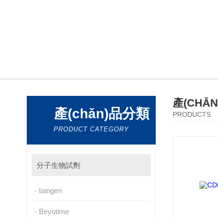
產(CHǍ
產(chǎn)品分類
PRODUCTS
PRODUCT CATEGORY
分子生物試劑
tiangen
Beyotime