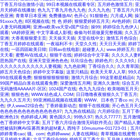
丁香五月综合激情小说
|
99日本视频在线观看专区
|
五月婷色激情五月
|
亚
月天婷婷在线播放
|
色九九丁香九月色九九色
|
久久九九色
|
丁香五月六月
色亚洲
|
青青草日本亚洲
|
免费播放AV
|
色开心
|
91狠狠色
|
六月成人网
|
操
91xxxx九色
|
8区视频在线
|
性 色 婷婷
|
狠狠爱婷婷五月天
|
AV色婷婷
|
日
人妻无码视频网
|
亚洲va欧美va天堂v国产综合
|
操99
|
婷婷综合九色伊人
观看
|
VA婷婷亚洲
|
中文字幕成人影视
|
偷偷与邻居做爰完整视频
|
久久五
亚洲
|
大香蕉狠狠爱主页
|
天天操天天插
|
天堂在线中文
|
激情五月色综合
|
丁香五月婷婷在线观看
|
一夜福利不卡
|
天堂久久性
|
天天日天天插
|
婷婷
在线
|
一區四區歐美日韓
|
日韩av在线电影
|
超碰妻人人
|
www.婷婷五月
|
天天看
|
蜜臀AV在线成人
|
狠狠干在线
|
婷婷综合中文字幕
|
久久久久人妻
思热国产在线
|
亚洲天堂亚洲色色色
|
玖玖综合色
|
婷婷色片
|
久久久9久
|
久久久久久久久久久久人妻视频
|
九九色欲网
|
丁香综合久久
|
久久青草国
婷五月天色综合
|
婷婷中文字幕版
|
这里只精品
|
欧美天天草人人草
|
99久
99在线观看免费
|
狠狠狠狠狠狠狠狠
|
激情六月综合
|
99这里都是精品6
|
99国产精品白浆在线观看免费
|
深爱激情五月网
|
亚洲久久激情
|
综合五月
无码激情AAAAA片-区区
|
1024国产在线
|
色九九九综合
|
欧美啪啪五月天
亚洲
|
狠狠色色
|
WWW.桔色成人.COM
|
日日噜噜夜夜狠狠久久丁香五月
|
九九久久五月天
|
99亚洲精品视频在线观看
|
WWW、日本色丁香co m
|
六
色
|
伊人www22综合色
|
丁香婷最新动态
|
狠狠干在线视频
|
开心色五月天
色色色色色色色色色色色色色97
|
九九热在线精品
|
六月婷综合
|
五月丁香
欧洲色19
|
色婷婷成人网
|
黄色国久久
|
99热久97
|
热久久77777
|
五月激
色丁香婷婷中文字幕
|
五月丁香六月综合激情无码软件亮点
|
国产精品人
想被搞到爽AV应募而来的超M素人 西纯子 10musume-011723-01
|
五月
婷婷青青cao
|
骚。com
|
色婷婷www
|
人妻在线网站
|
青草视频在线蜜臀
|
五月婷婷大香蕉
|
六月丁香综合999
|
婷婷五月丁香六月
|
五月伊人婷婷99