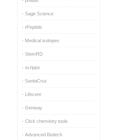
pnabio
Sage Science
rPeptide
Medical isotopes
StemRD
scripps
SantaCruz
Lifecore
Genway
Click chemistry tools
Advanced Biotech