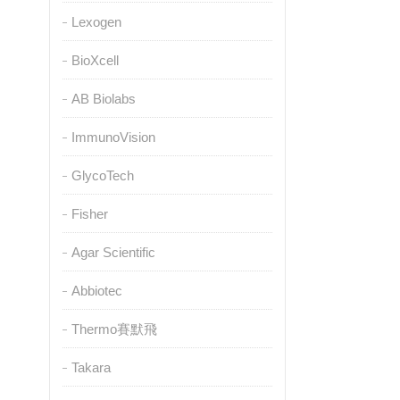
Lexogen
BioXcell
AB Biolabs
ImmunoVision
GlycoTech
Fisher
Agar Scientific
Abbiotec
Thermo賽默飛
Takara