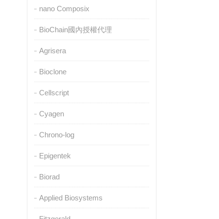
nano Composix
BioChain國內授權代理
Agrisera
Bioclone
Cellscript
Cyagen
Chrono-log
Epigentek
Biorad
Applied Biosystems
Fitzgerald