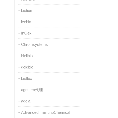
biotium
leebio
InGex
Chromsystems
Hellbio
goldbio
bioflux
agrisera代理
agdia
Advanced ImmunoChemical