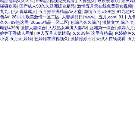
精品乱码久久久久
|
99精品视频免费观看,
|
大香蕉久
|
玖玖爱导航
|
亚洲婷
碰碰欧美
|
国产成人99久久亚洲综合精品
|
激情五月天在线免费美女视频
|
九九
|
伊人青草成人
|
五月婷亚洲精品AV天堂
|
激情五月天99色
|
91九色P
色AV
|
26UUU欧美激情一区二区
|
人妻操日日
|
www。五月,com
|
91丨九
久久
|
99热这里
|
26uuu精品一区二区
|
色综合久久综合
|
激情文学 综合 九
电影4399
|
激情人妻综合
|
大战熟女丰满人妻AV
|
亚洲第一综合
|
婷婷六月
婷婷丁香成人网址
|
伊人五月人妻精品
|
久久99热 这里有精品
|
色婷婷色
小说 五月天 婷婷
|
色婷婷在线视频久
|
激情婷婷五月天伊人在线观看
|
五