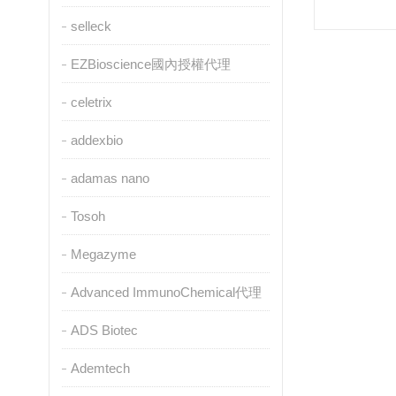
selleck
EZBioscience國內授權代理
celetrix
addexbio
adamas nano
Tosoh
Megazyme
Advanced ImmunoChemical代理
ADS Biotec
Ademtech