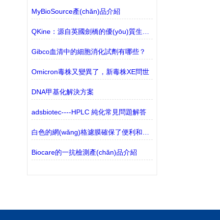
MyBioSource產(chǎn)品介紹
QKine：源自英國劍橋的優(yōu)質生物活性蛋白供應商
Gibco血清中的細胞消化試劑有哪些？
Omicron毒株又變異了，新毒株XE問世
DNA甲基化解決方案
adsbiotec----HPLC 純化常見問題解答
白色的網(wǎng)格濾膜確保了便利和無菌
Biocare的一抗檢測產(chǎn)品介紹