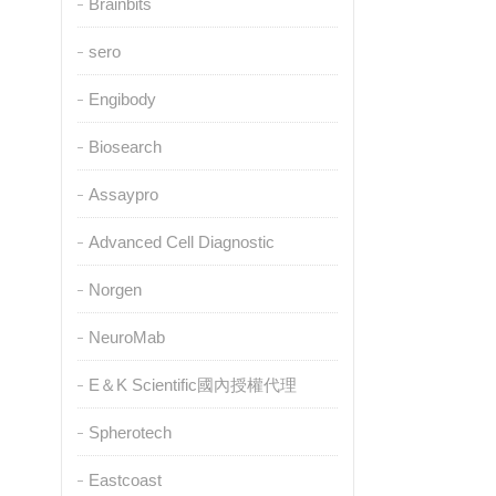
Brainbits
sero
Engibody
Biosearch
Assaypro
Advanced Cell Diagnostic
Norgen
NeuroMab
E＆K Scientific國內授權代理
Spherotech
Eastcoast