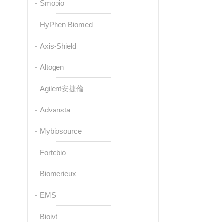
Smobio
HyPhen Biomed
Axis-Shield
Altogen
Agilent安捷倫
Advansta
Mybiosource
Fortebio
Biomerieux
EMS
Bioivt