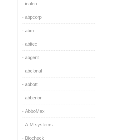
inalco
abpcorp
abm
abitec
abgent
abclonal
abbott
abberior
AbboMax
A-M systems
Biocheck