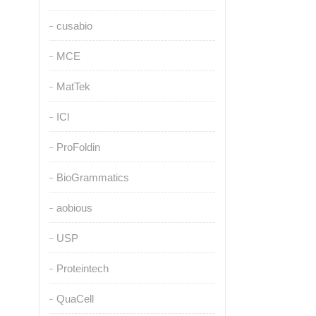
cusabio
MCE
MatTek
ICl
ProFoldin
BioGrammatics
aobious
USP
Proteintech
QuaCell