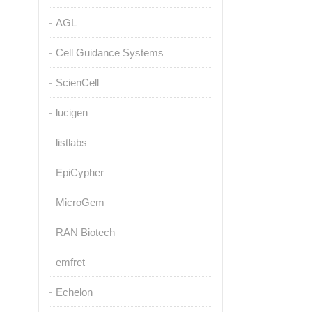
AGL
Cell Guidance Systems
ScienCell
lucigen
listlabs
EpiCypher
MicroGem
RAN Biotech
emfret
Echelon