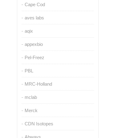
Cape Cod
aves labs
aqix
appexbio
Pel-Freez
PBL
MRC-Holland
mclab
Merck
CDN Isotopes
Abways