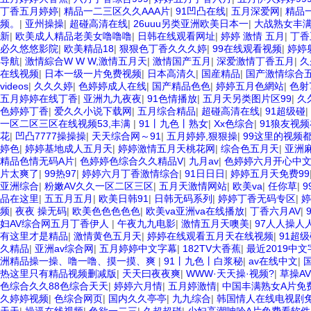
丁香五月婷婷
|
精品一二三区久久AAA片
|
91凹凸在线
|
五月深爱网
|
精品
频。
|
亚州操操
|
超碰高清在线
|
26uuu另类亚洲欧美日本一
|
大战熟女丰满
新
|
欧美成人精品老美女噜噜噜
|
日韩在线观看网址
|
婷婷 激情 五月
|
丁香
必久悠悠影院
|
欧美精品18
|
狠狠色丁香久久久婷
|
99在线观看视频
|
婷婷
导航
|
激情綜合W W W,激情五月天
|
激情国产五月
|
深爱激情丁香五月
|
久
在线视频
|
日本一级一片免费视频
|
日本高清久
|
国産精品
|
国产激情综合
videos
|
久久久婷
|
色婷婷成人在线
|
国产精品色色
|
婷婷五月色網站
|
色射
五月婷婷在线丁香
|
亚洲九九夜夜
|
91色情播放
|
五月天另类图片区99
|
久
色婷婷丁香
|
爱久久小说下载网
|
五月综合精品
|
超碰高清在线
|
91超级碰
|
一区二区三区在线视频53,丰满
|
91丨九色丨熟女
|
Xx色综合
|
91狼友视
花
|
凹凸7777操操操
|
天天综合网～91
|
五月婷婷,狠狠操
|
99这里的视频
婷色
|
婷婷基地成人五月天
|
婷婷激情五月天桃花网
|
综合色五月天
|
亚洲麻
精品色情无码A片
|
色婷婷色综合久久精品V
|
九月av
|
色婷婷六月开心中
片太爽了
|
99热97
|
婷婷六月丁香激情综合
|
91日日日
|
婷婷五月天免费99
亚洲综合
|
粉嫩AV久久一区二区三区
|
五月天激情网站
|
欧美va
|
任你草
|
9
品在这里
|
五五月五月
|
欧美日韩91
|
日韩无码系列
|
婷婷丁香无码专区
|
婷
频
|
夜夜 操无码
|
欧美色色色色色
|
欧美va亚洲va在线播放
|
丁香六月AV
|
妇AV综合网五月丁香伊人
|
午夜九九电影
|
激情五月天噢美
|
97人人操人
有这里才是精品
|
激情黄色五月天
|
婷婷在线观看五月天在线视频
|
91超
久精品
|
亚洲av综合网
|
五月婷婷中文字幕
|
182TV大香蕉
|
最近2019中
洲精品操一操、噜一噜、摸一摸、爽
|
91丨九色丨白浆秘
|
av在线中文
|
热这里只有精品视频删减版
|
天天曰夜夜爽
|
WWW·天天操·视频?
|
草操A
色综合久久88色综合天天
|
婷婷六月情
|
五月婷激情
|
中国丰满熟女A片免
久婷婷视频
|
色综合网页
|
国内久久亭亭
|
九九综合
|
韩国情人在线电视剧