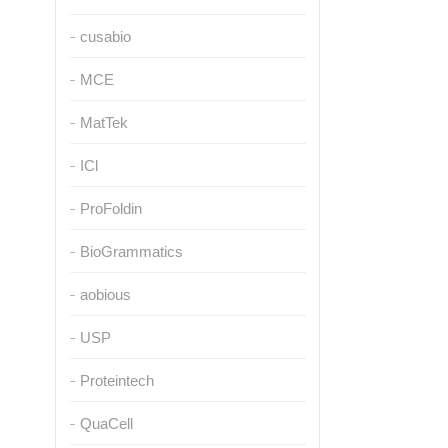
cusabio
MCE
MatTek
ICl
ProFoldin
BioGrammatics
aobious
USP
Proteintech
QuaCell