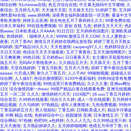
情综合网
|
91chinese在线
|
色五月综合在线
|
中文幕无线码中文字蜜桃
|
久
夜综合
|
五月婷九九草
|
天天做天天双
|
天天操天天曰
|
91婷婷丁香
|
五月婷
洲性爱AV在线
|
www.婷婷网
|
深夜男女福利刺激影院一区完整
|
看逼中文
香欧美激情
|
婷婷五点亚洲
|
就去色色五月丁香婷婷久久久
|
99爱免费在
日本久草福利
|
99在线免费视频
|
91 原创 在线 九色
|
婷婷五月天天天
|
色
热www
|
日本欧美成人片AAAA
|
91日日日
|
五月婷婷色综图片
|
亚洲欧美
线
|
色情婷婷。
|
猫咪伊人久久
|
WWW,激情五月天,COM
|
久久人妻熟女一
夜夜
|
六月丁香AV
|
激情五月天婷婷在线网址发给我
|
婷婷丁香五月天熟女
码婷婷
|
国产精品18久久久
|
天天色激情
|
caopeng97人人
|
色婷婷综合久
天日天天插
|
色综合天天天天做夜夜
|
五月丁香黄色
|
五月天激情网图片
|
天天爽夜爽
|
99热日韩
|
五月婷婷av
|
日日夜夜天天
|
女主播扒开屁股给粉
搞五月天
|
无码AV大香线蕉伊人
|
久久精品五月天
|
天天舔天天
|
五月丁香
观看
|
天堂在线婷婷
|
丁香五月欧美
|
五月天六月色
|
婷婷丁香午夜综合影
aaaaa
|
六月成人网
|
射久久丁香五月
|
人人干AV
|
99啪啪视频
|
超碰成人
综合网
|
人人操97
|
色综合激情图区
|
51XX午夜影福利
|
99热99这里有免
婷婷丁香午夜综合影视
|
99热这里只有免费精品
|
久久久久妻
|
亚洲av网址
123
|
综合激情四射一theav
|
99国产精品白浆在线观看免费
|
亚洲无线视
五月 一区二区 久久久
|
激情婷婷六月天
|
1024国产
|
26.uuu丁香五月婷婷
综合首页
|
久99热在线观看
|
综合久久久婷
|
成人一区在线观看
|
五月婷婷
精品视频
|
久久与婷婷
|
97热精品
|
成年人夜夜喷水
|
九热免费视频
|
99热
丁香花婷婷五月天
|
男人視頻站
|
丁香五婷
|
日韩欧美成人片
|
精品牛仔裤
夜 外网 精品 在线
|
色婷婷综合中心
|
校园激情 亚洲
|
日本激情五月
|
丁香
综合网站
|
97色碰
|
色吧99
|
a色婷婷
|
久久人人九九
|
久久99热这里只有
|
五月天激情
|
五月熟妇婷婷久久
|
五月婷婷啪啪网
|
色情五月停停丁香
|
91