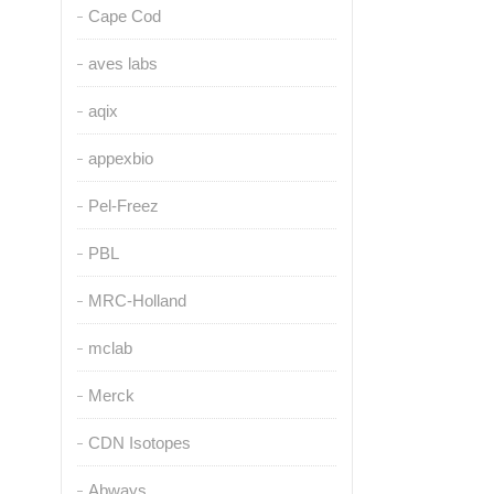
Cape Cod
aves labs
aqix
appexbio
Pel-Freez
PBL
MRC-Holland
mclab
Merck
CDN Isotopes
Abways