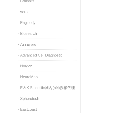
Brainbits
sero
Engibody
Biosearch
Assaypro
Advanced Cell Diagnostic
Norgen
NeuroMab
E＆K Scientific國內(nèi)授權代理
Spherotech
Eastcoast