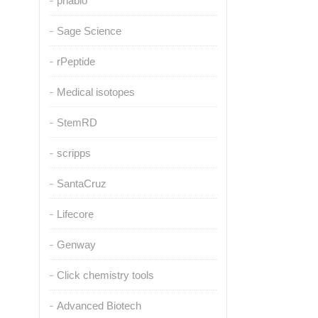
pnabio
Sage Science
rPeptide
Medical isotopes
StemRD
scripps
SantaCruz
Lifecore
Genway
Click chemistry tools
Advanced Biotech