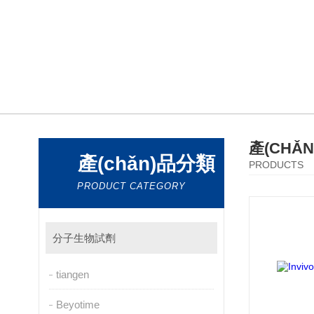
產(CHǍ
產(chǎn)品分類
PRODUCTS
PRODUCT CATEGORY
分子生物試劑
tiangen
Beyotime