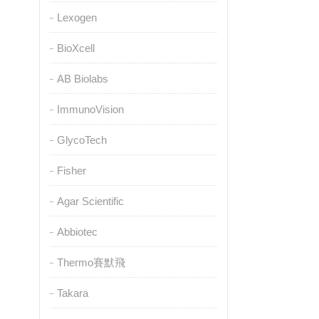
Lexogen
BioXcell
AB Biolabs
ImmunoVision
GlycoTech
Fisher
Agar Scientific
Abbiotec
Thermo賽默飛
Takara