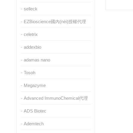
selleck
EZBioscience國內(nèi)授權代理
celetrix
addexbio
adamas nano
Tosoh
Megazyme
Advanced ImmunoChemical代理
ADS Biotec
Ademtech