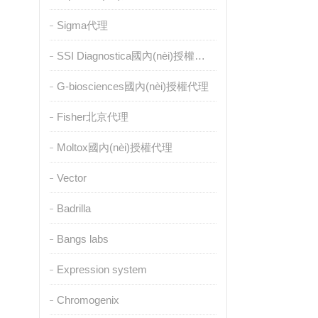
Sigma代理
SSI Diagnostica國內(nèi)授權代理
G-biosciences國內(nèi)授權代理
Fisher北京代理
Moltox國內(nèi)授權代理
Vector
Badrilla
Bangs labs
Expression system
Chromogenix