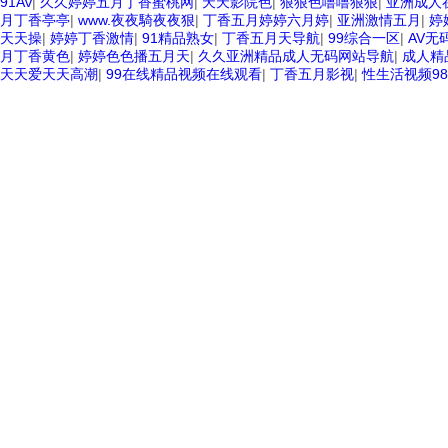
91Av
|
久久婷婷五月丁香蜜桃网
|
天天影院色
|
狠狠色噜噜狠狠
|
亚洲成人
月丁香亭亭
|
www.夜夜騎夜夜狠
|
丁香五月婷婷六月婷
|
亚洲激情五月
|
婷
天天操
|
婷婷丁香激情
|
91精品熟女
|
丁香五月天导航
|
99综合一区
|
AV无
月丁香黄色
|
婷婷色色播五月天
|
久久亚洲精品成人无码网站导航
|
成人精
天天爱天天高潮
|
99在线精品视频在线观看
|
丁香五月影视
|
性生活视频98