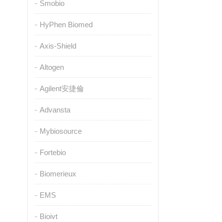
Smobio
HyPhen Biomed
Axis-Shield
Altogen
Agilent安捷倫
Advansta
Mybiosource
Fortebio
Biomerieux
EMS
Bioivt