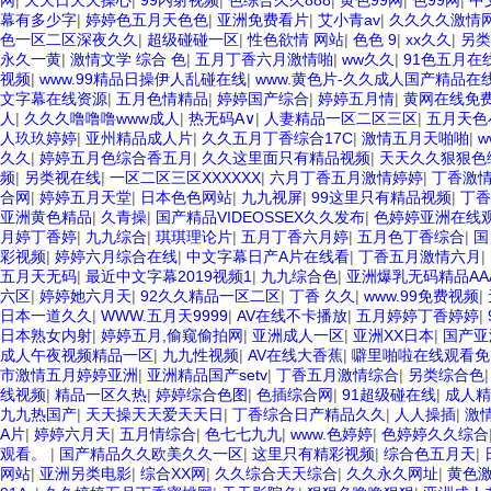
网
|
天天日天天操心
|
99内射视频
|
色综合久久888
|
黄色99网
|
色99网
|
中
幕有多少字
|
婷婷色五月天色色
|
亚洲免费看片
|
艾小青av
|
久久久久激情
色一区二区深夜久久
|
超级碰碰一区
|
性色欲情 网站
|
色色 9
|
xx久久
|
另类
永久一黄
|
激情文学 综合 色
|
五月丁香六月激情啪
|
ww久久
|
91色五月在
视频
|
www.99精品日操伊人乱碰在线
|
www.黄色片-久久成人国产精品在线
文字幕在线资源
|
五月色情精品
|
婷婷国产综合
|
婷婷五月情
|
黄网在线免
人
|
久久久噜噜噜www成人
|
热无码A∨
|
人妻精品一区二区三区
|
五月天色
人玖玖婷婷
|
亚州精品成人片
|
久久五月丁香综合17C
|
激情五月天啪啪
|
久久
|
婷婷五月色综合香五月
|
久久这里面只有精品视频
|
天天久久狠狠色
频
|
另类视在线
|
一区二区三区XXXXXX
|
六月丁香五月激情婷婷
|
丁香激
合网
|
婷婷五月天堂
|
日本色色网站
|
九九视屏
|
99这里只有精品视频
|
丁香
亚洲黄色精品
|
久青操
|
国产精品VIDEOSSEX久久发布
|
色婷婷亚洲在线
月婷丁香婷
|
九九综合
|
琪琪理论片
|
五月丁香六月婷
|
五月色丁香综合
|
国
彩视频
|
婷婷六月综合在线
|
中文字幕日产A片在线看
|
丁香五月激情六月
|
五月天无码
|
最近中文字幕2019视频1
|
九九综合色
|
亚洲爆乳无码精品AA
六区
|
婷婷她六月天
|
92久久精品一区二区
|
丁香 久久
|
www.99免费视频
|
日本一道久久
|
WWW.五月天9999
|
AV在线不卡播放
|
五月婷婷丁香婷婷
|
日本熟女内射
|
婷婷五月,偷窥偷拍网
|
亚洲成人一区
|
亚洲XX日本
|
国产亚
成人午夜视频精品一区
|
九九性视频
|
AV在线大香蕉
|
噼里啪啦在线观看免
市激情五月婷婷亚洲
|
亚洲精品国产setv
|
丁香五月激情综合
|
另类综合色
线视频
|
精品一区久热
|
婷婷综合色图
|
色插综合网
|
91超级碰在线
|
成人精
九九热国产
|
天天操天天爱天天日
|
丁香综合日产精品久久
|
人人操插
|
激
A片
|
婷婷六月天
|
五月情综合
|
色七七九九
|
www.色婷婷
|
色婷婷久久综合
观看。
|
国产精品久久欧美久久一区
|
这里只有精彩视频
|
综合色五月天
|
网站
|
亚洲另类电影
|
综合XX网
|
久久综合天天综合
|
久久永久网址
|
黄色