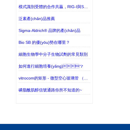
模式識別受體的合作共贏，RIG-I與STING的聯(lián)盟
泛素產(chǎn)品推薦
Sigma-Aldrich® 品牌的產(chǎn)品
Bio SB 的優(yōu)勢在哪里？
細胞生物學中分子生物試劑的常見類別
如何進行細胞培養(yǎng)？
vitrocom的矩形 - 微型空心玻璃管 （包含3530-50有現(xiàn)貨）的介紹
磷脂酰肌醇信號通路你所不知道的~