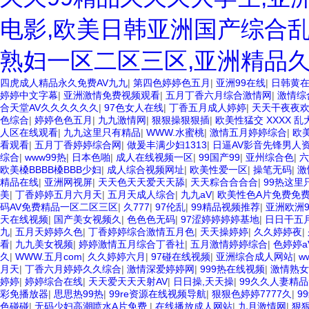
电影,欧美日韩亚洲国产综合乱
熟妇一区二区三区,亚洲精品
四虎成人精品永久免费AV九九
|
第四色婷婷色五月
|
亚洲99在线
|
日韩黄
婷婷中文字幕
|
亚洲激情免费视频观看
|
五月丁香六月综合激情网
|
激情综
合天堂AV久久久久久久
|
97色女人在线
|
丁香五月成人婷婷
|
天天干夜夜
色综合
|
婷婷色色五月
|
九九激情网
|
狠狠操狠狠插
|
欧美性猛交 XXXX 乱
人区在线观看
|
九九这里只有精品
|
WWW.水蜜桃
|
激情五月婷婷综合
|
欧
看观看
|
五月丁香婷婷综合网
|
做爰丰满少妇1313
|
日逼AV影音先锋男人
综合
|
www99热
|
日本色啪
|
成人在线视频一区
|
99国产99
|
亚州综合色
|
六
欧美槡BBBB槡BBB少妇
|
成人综合视频网址
|
欧美性爱一区
|
操笔无码
|
激
精品在线
|
亚洲网视屏
|
天天色天天爱天天舔
|
天天粽合合合合
|
99热这里
美
|
丁香婷婷五月六月天
|
五月天成人综合
|
九九aV
|
欧美性色A片免费免
码AV免费精品一区二区三区
|
久777
|
97伦乱
|
99精品视频推荐
|
亚洲欧洲9
天在线视频
|
国产美女视频久
|
色色色无码
|
97涩婷婷婷婷基地
|
日日干五
九
|
五月天婷婷久色
|
丁香婷婷综合激情五月色
|
天天操婷婷
|
久久婷婷夜
|
看
|
九九美女视频
|
婷婷激情五月综合丁香社
|
五月激情婷婷综合
|
色婷婷a
久
|
WWW.五月com
|
久久婷婷六月
|
97碰在线视频
|
亚洲综合成人网站
|
w
月天
|
丁香六月婷婷久久综合
|
激情深爱婷婷网
|
999热在线视频
|
激情熟女
婷婷
|
婷婷综合在线
|
天天爱天天天射AV
|
日日操,天天操
|
99久久人妻精
彩免播放器
|
思思热99热
|
99re资源在线视频导航
|
狠狠色婷婷7777久
|
9
色碰碰
|
无码少妇高潮喷水A片免费
|
在线播放成人网站
|
九月激情网
|
狠