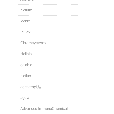
biotium
leebio
InGex
Chromsystems
Hellbio
goldbio
bioflux
agrisera代理
agdia
Advanced ImmunoChemical