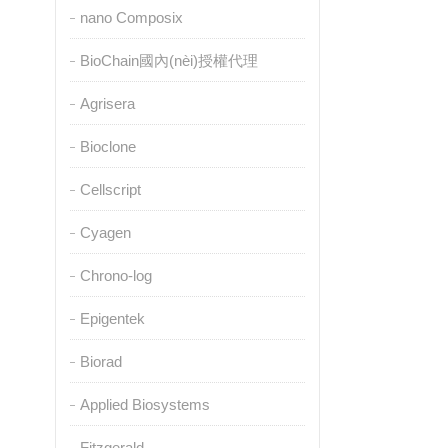
nano Composix
BioChain國內(nèi)授權代理
Agrisera
Bioclone
Cellscript
Cyagen
Chrono-log
Epigentek
Biorad
Applied Biosystems
Fitzgerald