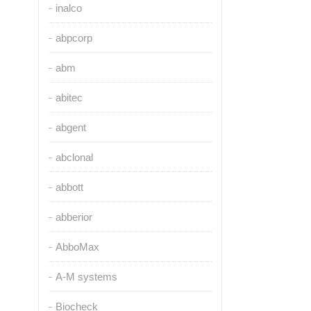
inalco
abpcorp
abm
abitec
abgent
abclonal
abbott
abberior
AbboMax
A-M systems
Biocheck