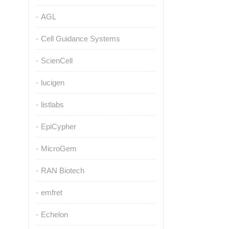
AGL
Cell Guidance Systems
ScienCell
lucigen
listlabs
EpiCypher
MicroGem
RAN Biotech
emfret
Echelon