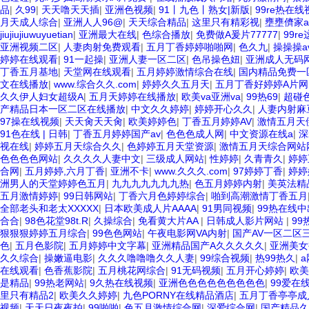
品
|
久99
|
天天噜天天插
|
亚洲色视频
|
91丨九色丨熟女|新版
|
99re热在
月天成人综合
|
亚洲人人96@
|
天天综合精品
|
这里只有精彩视
|
壅壅儕家a
jiujiujiuwuyuetian
|
亚洲最大在线
|
色综合播放
|
免费做A爰片77777
|
99r
亚洲视频二区
|
人妻肉射免费观看
|
五月丁香婷婷啪啪网
|
色久九
|
操操操a
婷婷在线观看
|
91一起操
|
亚洲人妻一区二区
|
色吊操色妞
|
亚洲成人无码
丁香五月基地
|
天堂网在线观看
|
五月婷婷激情综合在线
|
国内精品免费一区
文在线播放
|
www.综合久久.com
|
婷婷久久五月天
|
五月丁香好婷婷A片网
久久伊人妇女超级A
|
五月天婷婷在线播放
|
欧美va亚洲va
|
99热69
|
超碰
产精品日本一区二区在线播放
|
中文久久婷婷
|
婷婷开心久久
|
人妻内射麻
97操在线视频
|
天天肏天天肏
|
欧美婷婷色
|
丁香五月婷婷AV
|
激情五月天
91色在线 | 日韩
|
丁香五月婷婷国产av
|
色色色成人网
|
中文资源在线a
|
深
视在线
|
婷婷五月天综合久久
|
色婷婷五月天堂资源
|
激情五月天综合网站
色色色色网站
|
久久久久人妻中文
|
三级成人网站
|
性婷婷
|
久青青久
|
婷婷
合网
|
五月婷婷,六月丁香
|
亚洲不卡
|
www.久久久.com
|
97婷婷丁香
|
婷婷
洲男人的天堂婷婷色五月
|
九九九九九九九热
|
色五月婷婷内射
|
美英法精
五月激情婷婷
|
99日韩网站
|
丁香六月色婷婷综合
|
啪到高潮激情丁香五月
全部老头和老太XXXXX
|
日本欧美成人片AAAA
|
91男同视频
|
99热在线中
合合
|
98色花堂98t.R
|
久操综合
|
免看黄大片AA
|
日韩成人影片网站
|
99
狠狠狠婷婷五月综合
|
99色色网站
|
午夜电影网VA内射
|
国产AV一区二区
色
|
五月色影院
|
五月婷婷中文字幕
|
亚洲精品国产A久久久久久
|
亚洲美女
久久综合
|
操嫩逼电影
|
久久久噜噜噜久久人妻
|
99综合视频
|
热99热久
|
在线观看
|
色香蕉影院
|
五月桃花网综合
|
91无码视频
|
五月开心婷婷
|
欧美
是精品
|
99热老网站
|
9久热在线视频
|
亚洲色色色色色色色色色
|
99爱在
里只有精品2
|
欧美久久婷婷
|
九色PORNY在线精品酒店
|
五月丁香亭亭成
视频
|
天天日夜夜拍
|
99啪啪
|
色五月激情综合网
|
深爱综合网
|
国产精品久