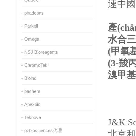
速中國(g
phadebas
產(ch
Parkell
水合三氯
Omega
(甲氧基
NSJ Bioreagents
(3-
羧
ChromoTek
溴
甲基
Bioind
bachem
Apexbio
Teknova
J&K S
ozbiosciences代理
北京和