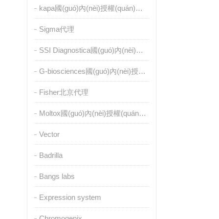
kapa國(guó)內(nèi)授權(quán)代理
Sigma代理
SSI Diagnostica國(guó)內(nèi)授權(quán)代理
G-biosciences國(guó)內(nèi)授權(quán)代理
Fisher北京代理
Moltox國(guó)內(nèi)授權(quán)代理
Vector
Badrilla
Bangs labs
Expression system
Chromogenix