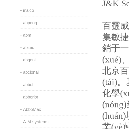
J&K S
inalco
abpcorp
百靈威科
集敏捷研
abm
銷于一體
abitec
(xué)
abgent
北京百
abclonal
(tái)
abbott
化學(xu
abberior
(nóng
AbboMax
(huá
A-M systems
業(y