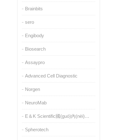
Brainbits
sero
Engibody
Biosearch
Assaypro
Advanced Cell Diagnostic
Norgen
NeuroMab
E＆K Scientific國(guó)內(nèi)授權(quán)代理
Spherotech