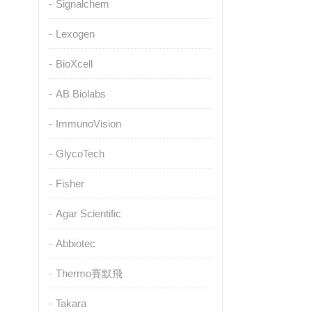
Signalchem
Lexogen
BioXcell
AB Biolabs
ImmunoVision
GlycoTech
Fisher
Agar Scientific
Abbiotec
Thermo賽默飛
Takara