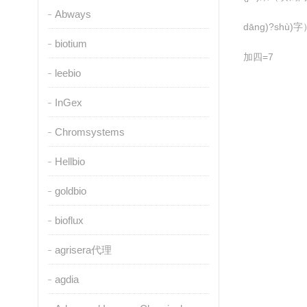
Abways
dāng)?shù)字
biotium
加四=7
leebio
InGex
Chromsystems
Hellbio
goldbio
bioflux
agrisera代理
agdia