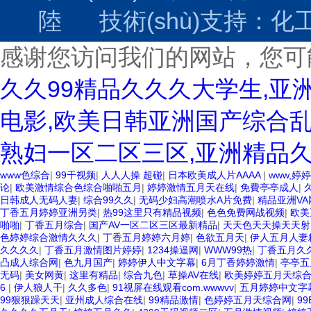
陸
技術(shù)支持：
化工
感谢您访问我们的网站，您可
久久99精品久久久大学生,亚
电影,欧美日韩亚洲国产综合乱
熟妇一区二区三区,亚洲精品
www色综合
|
99干视频
|
人人人操 超碰
|
日本欧美成人片AAAA
|
www,婷婷
论
|
欧美激情综合色综合啪啪五月
|
婷婷激情五月天在线
|
免費亭亭成人
|
日韩成人无码人妻
|
综合99久久
|
无码少妇高潮喷水A片免费
|
精品亚洲VA
丁香五月婷婷亚洲另类
|
热99这里只有精品视频
|
色色免费网战视频
|
欧美
啪啪
|
丁香五月综合
|
国产AV一区二区三区最新精品
|
天天色天天操天天射
色婷婷综合激情久久久
|
丁香五月婷婷六月婷
|
色欲五月天
|
伊人五月人妻
久久久久
|
丁香五月激情图片婷婷
|
1234操逼网
|
WWW99热
|
丁香五月久
凸成人综合网
|
色九月国产
|
婷婷伊人中文字幕
|
6月丁香婷婷激情
|
亭亭五
无码
|
美女网黄
|
这里有精品
|
综合九色
|
草操AV在线
|
欧美婷婷五月天综
6
|
伊人狼人干
|
久久多色
|
91视屏在线观看com.wwwvv
|
五月婷婷中文字
99狠狠躁天天
|
亚州成人综合在线
|
99精品激情
|
色婷婷五月天综合网
|
9