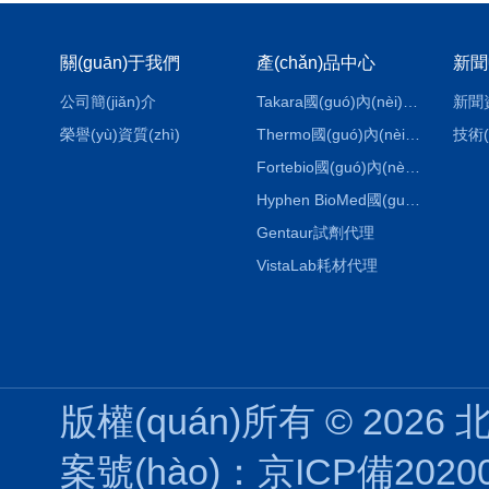
關(guān)于我們
產(chǎn)品中心
新聞
公司簡(jiǎn)介
Takara國(guó)內(nèi)代理
新聞
榮譽(yù)資質(zhì)
Thermo國(guó)內(nèi)代理
技術(
Fortebio國(guó)內(nèi)代理
Hyphen BioMed國(guó)內(nèi)代理
Gentaur試劑代理
VistaLab耗材代理
版權(quán)所有 © 2026
案號(hào)：京ICP備202004