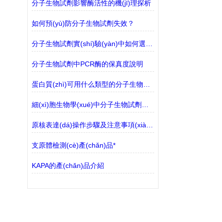
分子生物試劑影響酶活性的機(jī)理探析
如何預(yù)防分子生物試劑失效？
分子生物試劑實(shí)驗(yàn)中如何選擇合適的緩沖液？
分子生物試劑中PCR酶的保真度說明
蛋白質(zhì)可用什么類型的分子生物試劑檢測(cè)？
細(xì)胞生物學(xué)中分子生物試劑的常見類別
原核表達(dá)操作步驟及注意事項(xiàng)
支原體檢測(cè)產(chǎn)品*
KAPA的產(chǎn)品介紹