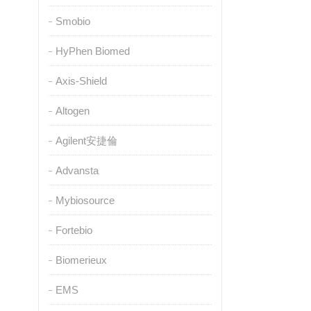
Smobio
HyPhen Biomed
Axis-Shield
Altogen
Agilent安捷倫
Advansta
Mybiosource
Fortebio
Biomerieux
EMS