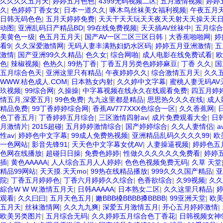
久久久久五月天
|
婷婷五月色色
|
4399无码视频二区
|
五月激情视频
|
婷婷
久
|
色婷婷丁香女女
|
日本一道久久
|
啄木鸟丝袜美女福利视频
|
午夜五月
日韩无码色色
|
五月天婷婷免费
|
天天干天天玩天天夜天天射天天操天天
动图
|
亚洲乱码日产精品BD
|
99在线免费视频
|
天天插AV丝袜中
|
五月综合
美黄色一级
|
色五月五月天
|
国产AV一区二区三区日韩
|
大香蕉啪啪网
|
婷
看9
|
久久深爱激情网
|
无码人妻丰满熟妇奶水区码
|
婷婷五月亚洲激情
|
五
激情
|
国产亚洲99久久精品
|
色久女
|
综合网啪
|
成人电影在线免费试看
|
欧
色
|
辣椒视频
|
色热久
|
99热丁香
|
丁香五月另类色婷婷麻豆
|
丁香 久久
|
国
五月综合色天
|
亚洲这里只有精品
|
午夜婷婷久久
|
综合激情五月天
|
久久
WWW.桔色成人.COM
|
日本熟女内射
|
久久婷中文字幕
|
蜜桃人妻无码AV
玖视频
|
99综合网
|
久操操
|
中字幕视频在线永久在线观看免费
|
四五月婷
情五月,深爱五月
|
99色免费
|
九九这里都是精品
|
思思热久久久在线
|
成人
精品免费
|
99丁香婷婷综合网
|
香蕉AV777XXX色综合一区
|
久久香蕉网
|
色丁香五月
|
丁香婷婷五月综合
|
三区激情四射av
|
成片免费观看大全
|
日
月激情片
|
2015超碰
|
五月婷婷激情综合
|
国产婷婷综合
|
久久人妻情侣
|
a
性av
|
婷婷色中文字幕
|
99成人免费热视频
|
亚洲精品乱码久久久久99
|
欧
一色网站
|
影音先锋91
|
天天色中文字幕女优AV
|
人妻操逼视频
|
婷婷色五
色网在线播放
|
超碰日日操
|
免费色婷婷
|
性做久久久久久久免费看
|
婷婷
插
|
黄色AAAAA
|
人人综合五月人人婷婷
|
色色色视频免费无码
|
久草 天堂
精品99网站
|
天天摸.天天mo
|
99热在线精品播放
|
999久久久国产精品
|
亚
院
|
丁香五月婷婷色
|
丁香六月婷婷久久综合
|
色香欲综合
|
久99视频
|
久久
綜合W W W,激情五月天
|
日韩AAAAA
|
日本熟女二区
|
久久这里只精品
|
观看
|
久久曰曰
|
五月天色五月
|
嫩BBB槡BBBB搡BBBB
|
99亚洲天堂
|
欧
五月天
|
丝袜激情网
|
久久九九爽
|
深爱五月激情五月
|
开心五月婷婷激情
|
欧美另类图片
|
五月综合无码
|
久久婷婷五月综合色丁香花
|
日韩视频女神9