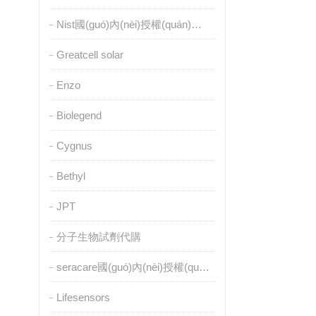
Nist國(guó)內(nèi)授權(quán)代理
Greatcell solar
Enzo
Biolegend
Cygnus
Bethyl
JPT
分子生物試劑代購
seracare國(guó)內(nèi)授權(quán)代理
Lifesensors