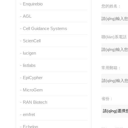
Enquirebio
您的姓名：
AGL
Cell Guidance Systems
聯(lián)系電話
ScienCell
lucigen
listlabs
常用郵箱：
EpiCypher
MicroGem
省份：
RAN Biotech
emfret
Echelon