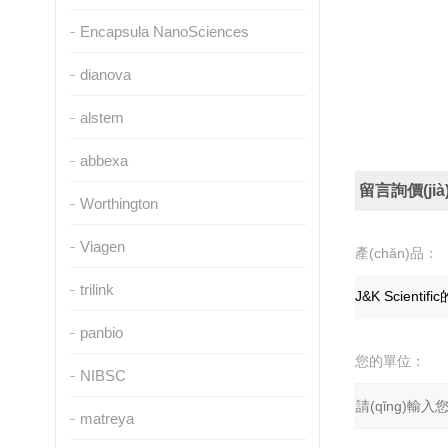
Encapsula NanoSciences
dianova
alstem
abbexa
留言詢價(jià
Worthington
Viagen
產(chǎn)品：
trilink
panbio
您的單位：
NIBSC
matreya