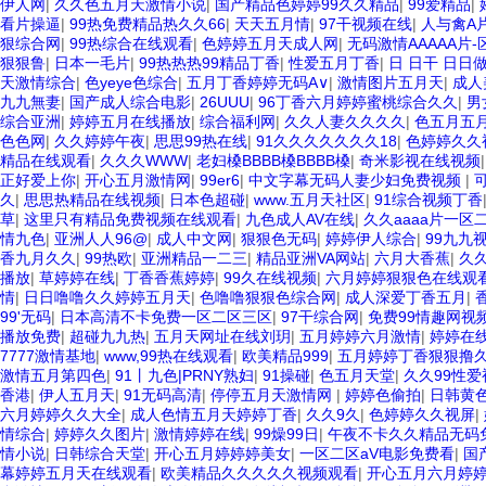
伊人网
|
久久色五月天激情小说
|
国产精品色婷婷99久久精品
|
99爱精品
|
看片操逼
|
99热免费精品热久久66
|
天天五月情
|
97干视频在线
|
人与禽A
狠综合网
|
99热综合在线观看
|
色婷婷五月天成人网
|
无码激情AAAAA片-
狠狠鲁
|
日本一毛片
|
99热热热99精品丁香
|
性爱五月丁香
|
日 日干 日日
天激情综合
|
色yeye色综合
|
五月丁香婷婷无码A∨
|
激情图片五月天
|
成人
九九無妻
|
国产成人综合电影
|
26UUU
|
96丁香六月婷婷蜜桃综合久久
|
男
综合亚洲
|
婷婷五月在线播放
|
综合福利网
|
久久人妻久久久久
|
色五月五
色色网
|
久久婷婷午夜
|
思思99热在线
|
91久久久久久久久18
|
色婷婷久久
精品在线观看
|
久久久WWW
|
老妇槡BBBB槡BBBB槡
|
奇米影视在线视频
正好爱上你
|
开心五月激情网
|
99er6
|
中文字幕无码人妻少妇免费视频
|
久
|
思思热精品在线视频
|
日本色超碰
|
www.五月天社区
|
91综合视频丁香
草
|
这里只有精品免费视频在线观看
|
九色成人AV在线
|
久久aaaa片一区
情九色
|
亚洲人人96@
|
成人中文网
|
狠狠色无码
|
婷婷伊人综合
|
99九九
香九月久久
|
99热欧
|
亚洲精品一二三
|
精品亚洲VA网站
|
六月大香蕉
|
久
播放
|
草婷婷在线
|
丁香香蕉婷婷
|
99久在线视频
|
六月婷婷狠狠色在线观
情
|
日日噜噜久久婷婷五月天
|
色噜噜狠狠色综合网
|
成人深爱丁香五月
|
99'无码
|
日本高清不卡免费一区二区三区
|
97干综合网
|
免费99情趣网视
播放免费
|
超碰九九热
|
五月天网址在线刘玥
|
五月婷婷六月激情
|
婷婷在
7777激情基地
|
www,99热在线观看
|
欧美精品999
|
五月婷婷丁香狠狠撸
激情五月第四色
|
91丨九色|PRNY熟妇
|
91操碰
|
色五月天堂
|
久久99性爱
香港
|
伊人五月天
|
91无码高清
|
停停五月天激情网
|
婷婷色偷拍
|
日韩黄
六月婷婷久久大全
|
成人色情五月天婷婷丁香
|
久久9久
|
色婷婷久久视屏
|
情综合
|
婷婷久久图片
|
激情婷婷在线
|
99燥99日
|
午夜不卡久久精品无码
情小说
|
日韩综合天堂
|
开心五月婷婷婷美女
|
一区二区aV电影免费看
|
国
幕婷婷五月天在线观看
|
欧美精品久久久久久视频观看
|
开心五月六月婷