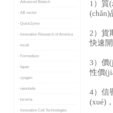
1）質(
Advanced Biotech
(chǎ
AB vector
QuickZyme
2）貨期
Innovative Research of America
快速開展
Incell
Formedium
3）價(
fapas
性價(j
zyagen
nanohelix
4）信
lucerna
(xué)
Innovative Cell Technologies