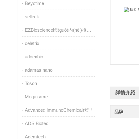
Beyotime
selleck
EZBioscience國(guó)內(nèi)授權(quán)代理
celetrix
addexbio
adamas nano
Tosoh
詳情介紹
Megazyme
Advanced ImmunoChemical代理
品牌
ADS Biotec
Ademtech