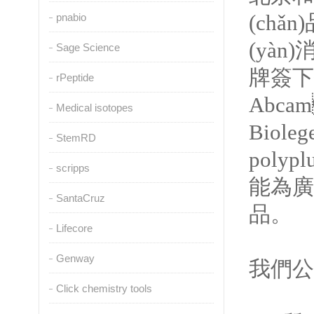
(chǎ
pnabio
(yà
Sage Science
牌簽下代
rPeptide
Abca
Medical isotopes
Bioleg
StemRD
polypl
scripps
能為廣大
SantaCruz
品。
Lifecore
Genway
我們公司
Click chemistry tools