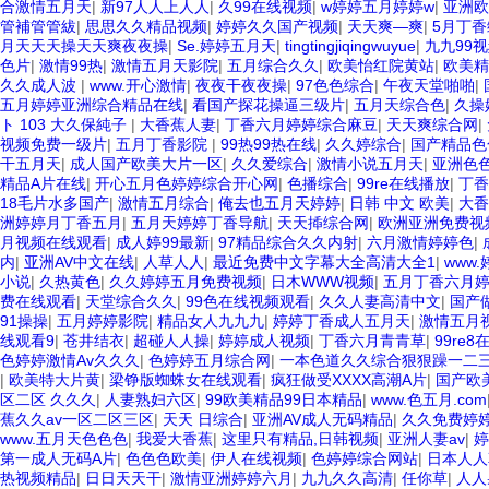
合激情五月天
|
新97人人上人人
|
久99在线视频
|
w婷婷五月婷婷w
|
亚洲欧
管補管管紱
|
思思久久精品视频
|
婷婷久久国产视频
|
天天爽—爽
|
5月丁
月天天天操天天爽夜夜操
|
Se.婷婷五月天
|
tingtingjiqingwuyue
|
九九99
色片
|
激情99热
|
激情五月天影院
|
五月综合久久
|
欧美怡红院黄站
|
欧美精
久久成人波
|
www.开心激情
|
夜夜干夜夜操
|
97色色综合
|
午夜天堂啪啪
|
五月婷婷亚洲综合精品在线
|
看国产探花操逼三级片
|
五月天综合色
|
久操
ト 103 大久保純子
|
大香蕉人妻
|
丁香六月婷婷综合麻豆
|
天天爽综合网
|
视频免费一级片
|
五月丁香影院
|
99热99热在线
|
久久婷综合
|
国产精品色
干五月天
|
成人国产欧美大片一区
|
久久爱综合
|
激情小说五月天
|
亚洲色
精品A片在线
|
开心五月色婷婷综合开心网
|
色播综合
|
99re在线播放
|
丁香
18毛片水多国产
|
激情五月综合
|
俺去也五月天婷婷
|
日韩 中文 欧美
|
大香
洲婷婷月丁香五月
|
五月天婷婷丁香导航
|
天天揷综合网
|
欧洲亚洲免费视
月视频在线观看
|
成人婷99最新
|
97精品综合久久内射
|
六月激情婷婷色
|
内
|
亚洲AV中文在线
|
人草人人
|
最近免费中文字幕大全高清大全1
|
www
小说
|
久热黄色
|
久久婷婷五月免费视频
|
日木WWW视频
|
五月丁香六月
费在线观看
|
天堂综合久久
|
99色在线视频观看
|
久久人妻高清中文
|
国产
91操操
|
五月婷婷影院
|
精品女人九九九
|
婷婷丁香成人五月天
|
激情五月
线观看9
|
苍井结衣
|
超碰人人操
|
婷婷成人视频
|
丁香六月青青草
|
99re
色婷婷激情Av久久久
|
色婷婷五月综合网
|
一本色道久久综合狠狠躁一二
|
欧美特大片黄
|
梁铮版蜘蛛女在线观看
|
疯狂做受XXXX高潮A片
|
国产欧
区二区 久久久
|
人妻熟妇六区
|
99欧美精品99日本精品
|
www.色五月.com
蕉久久av一区二区三区
|
天天 日综合
|
亚洲AV成人无码精品
|
久久免费婷
www.五月天色色色
|
我爱大香蕉
|
这里只有精品,日韩视频
|
亚洲人妻av
|
婷
第一成人无码A片
|
色色色欧美
|
伊人在线视频
|
色婷婷综合网站
|
日本人人
热视频精品
|
日日天天干
|
激情亚洲婷婷六月
|
九九久久高清
|
任你草
|
人人