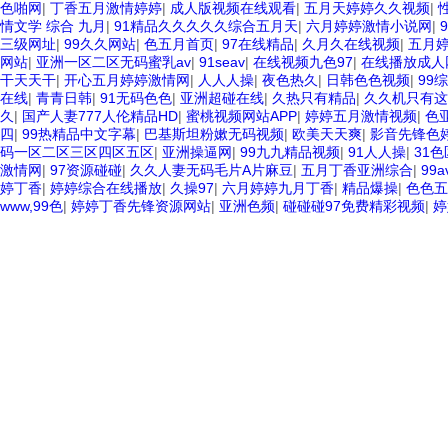
色啪网
|
丁香五月激情婷婷
|
成人版视频在线观看
|
五月天婷婷久久视频
|
情文学 综合 九月
|
91精品久久久久久综合五月天
|
六月婷婷激情小说网
|
三级网址
|
99久久网站
|
色五月首页
|
97在线精品
|
久月久在线视频
|
五月
网站
|
亚洲一区二区无码蜜乳av
|
91seav
|
在线视频九色97
|
在线播放成人
干天天干
|
开心五月婷婷激情网
|
人人人操
|
夜色热久
|
日韩色色视频
|
99
在线
|
青青日韩
|
91无码色色
|
亚洲超碰在线
|
久热只有精品
|
久久机只有这
久
|
国产人妻777人伦精品HD
|
蜜桃视频网站APP
|
婷婷五月激情视频
|
色
四
|
99热精品中文字幕
|
巴基斯坦粉嫰无码视频
|
欧美天天爽
|
影音先锋色
码一区二区三区四区五区
|
亚洲操逼网
|
99九九精品视频
|
91人人操
|
31
激情网
|
97资源碰碰
|
久久人妻无码毛片A片麻豆
|
五月丁香亚洲综合
|
99
婷丁香
|
婷婷综合在线播放
|
久操97
|
六月婷婷九月丁香
|
精品爆操
|
色色五
www,99色
|
婷婷丁香先锋资源网站
|
亚洲色频
|
碰碰碰97免费精彩视频
|
婷