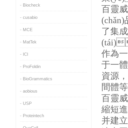
Biocheck
百靈威
cusabio
(chǎ
了集成式
MCE
(tái
MatTek
作為一家
ICl
于一體
ProFoldin
資源，
BioGrammatics
間體等眾多
aobious
百靈威
USP
縮短進(
Proteintech
并建立自
QuaCell