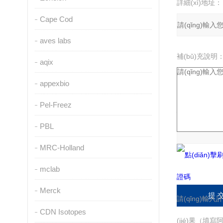
詳細(xì)地址：
Cape Cod
aves labs
補(bǔ)充說明
aqix
appexbio
Pel-Freez
驗(yàn)證碼：
PBL
MRC-Holland
mclab
Merck
請(qǐng)輸入計
CDN Isotopes
(jié)果（填寫