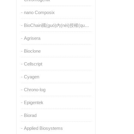
nano Composix
BioChain國(guó)內(nèi)授權(quán)代理
Agrisera
Bioclone
Cellscript
Cyagen
Chrono-log
Epigentek
Biorad
Applied Biosystems