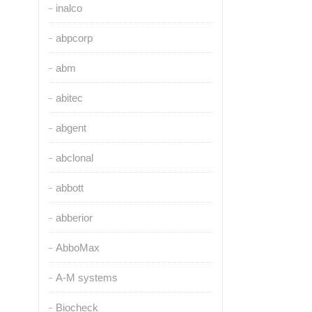
inalco
abpcorp
abm
abitec
abgent
abclonal
abbott
abberior
AbboMax
A-M systems
Biocheck