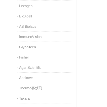
Lexogen
BioXcell
AB Biolabs
ImmunoVision
GlycoTech
Fisher
Agar Scientific
Abbiotec
Thermo賽默飛
Takara