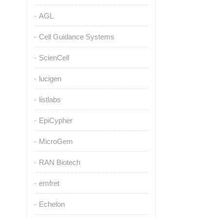
AGL
Cell Guidance Systems
ScienCell
lucigen
listlabs
EpiCypher
MicroGem
RAN Biotech
emfret
Echelon