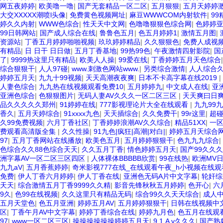
网五夜婷婷
|
欧美噜一噜
|
国产无套精品一区二区
|
五月狠狠
|
五月天婷婷
大交XXXXX潮喷l头像
|
免费黄色视频网址
|
麻豆WWWCOM内射软件
|
9
婷久久内射
|
WWW色综合
|
性天天中文网
|
色噜噜狠狠色综合网
|
色婷婷
99日韩网站
|
国产成人综合在线
|
鲁鲁色五月
|
色五月婷婷1
|
激情五月图
|
资源站
|
丁香五月婷婷啪啪视频
|
玖玖婷婷精品
|
久久狠狠色
|
免费人成视频
有精品
|
日 日干 日日做
|
五月丁香基地
|
99热99色
|
午夜激情四射影院
|
国
了
|
9999热这里只有精品
|
欧美人人操
|
99爱在线
|
丁香婷婷五月天色综合
综合狠狠干
|
人人97碰
|
www.刺激色网站www.
|
另类综合激情
|
人人综合
婷婷五月天
|
九九十99视频
|
天天高潮夜夜爽
|
日本不卡高字幕在线2019
|
人妻色综合
|
九九热在线视频观看免费10
|
五月婷婷九
|
中文成人在线
|
亚
亚洲色综合
|
色狠狠图片
|
无码人妻AV久久久一区二区三区
|
天天爽曰日
品久久久久久郑州
|
91婷婷在线
|
777影视理论片大全在线观看
|
九九99
香久
|
五月天婷综合
|
91xxxx九色
|
天天插综合
|
久久免费干
|
99r这里
|
超
久99免费视频
|
六月丁香社区
|
丁香婷婷浪潮AV久久综合
|
精品51XX
|
一
费观看高清版全集
|
久久性操
|
91九色|疯狂|高潮|对白|
|
婷婷五月天综合
97
|
五月丁香网站在线播放
|
欧美色五月
|
五月婷婷狠狠干
|
色九九九综合
|
色综合久久88色综合天天
|
久久五月丁香
|
情色婷婷五月天
|
国产99久久久
洲字幕AV一区二区三区四区
|
人体裸体BBBBB欣赏
|
99在线热
|
欧洲MV
九九aV
|
五月香蕉婷婷
|
奇米影视777在线_在线观看午夜_h小视频在线
免费
|
伊人丁香六月婷婷
|
伊人丁香在线
|
亚洲色无码A片中文字幕
|
轮奸综
天天
|
综合激情五月丁香9999久久精
|
影音先锋秋秋五月婷婷
|
色开心
|
六
9久
|
色99在线视频
|
久久这里只有精品无码
|
综合99久久天天综合
|
成人
五月天堂色
|
色五月亚洲
|
婷婷五月AV
|
五月婷婷狠狠干
|
日韩在线视频中
区
|
丁香午月AV中文字幕
|
婷婷丁香综合在线
|
婷婷九月色
|
色五月在线观
97
|
www一区二区三区
|
操操操操操操婷婷五月天
|
9 1 A v久久久
|
国产熟