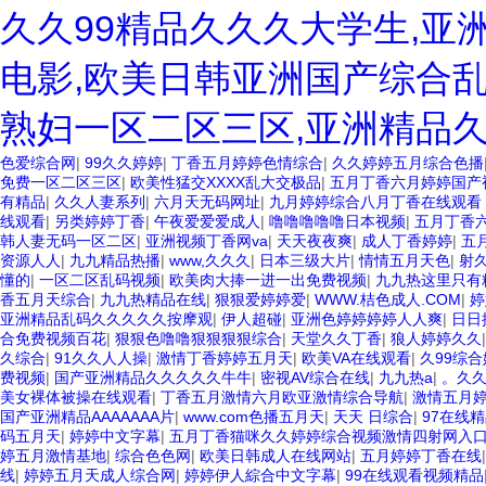
久久99精品久久久大学生,亚
电影,欧美日韩亚洲国产综合乱
熟妇一区二区三区,亚洲精品
色爱综合网
|
99久久婷婷
|
丁香五月婷婷色情综合
|
久久婷婷五月综合色播
免费一区二区三区
|
欧美性猛交XXXX乱大交极品
|
五月丁香六月婷婷国产
有精品
|
久久人妻系列
|
六月天无码网址
|
九月婷婷综合八月丁香在线观看
线观看
|
另类婷婷丁香
|
午夜爱爱爱成人
|
噜噜噜噜噜日本视频
|
五月丁香
韩人妻无码一区二区
|
亚洲视频丁香网va
|
天天夜夜爽
|
成人丁香婷婷
|
五
资源人人
|
九九精品热播
|
www,久久久
|
日本三级大片
|
情情五月天色
|
射
懂的
|
一区二区乱码视频
|
欧美肉大捧一进一出免费视频
|
九九热这里只有
香五月天综合
|
九九热精品在线
|
狠狠爱婷婷爱
|
WWW.桔色成人.COM
|
婷
亚洲精品乱码久久久久久按摩观
|
伊人超碰
|
亚洲色婷婷婷婷人人爽
|
日日
合免费视频百花
|
狠狠色噜噜狠狠狠狠综合
|
天堂久久丁香
|
狼人婷婷久久
久综合
|
91久久人人操
|
激情丁香婷婷五月天
|
欧美VA在线观看
|
久99综
费视频
|
国产亚洲精品久久久久久牛牛
|
密视AV综合在线
|
九九热a
|
。久
美女裸体被操在线观看
|
丁香五月激情六月欧亚激情综合导航
|
激情五月
国产亚洲精品AAAAAAA片
|
www.com色播五月天
|
天天 日综合
|
97在线
码五月天
|
婷婷中文字幕
|
五月丁香猫咪久久婷婷综合视频激情四射网入
婷五月激情基地
|
综合色色网
|
欧美日韩成人在线网站
|
五月婷婷丁香在线
线
|
婷婷五月天成人综合网
|
婷婷伊人綜合中文字幕
|
99在线观看视频精品