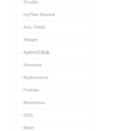
Smobio
HyPhen Biomed
Axis-Shield
Altogen
Agilent安捷倫
Advansta
Mybiosource
Fortebio
Biomerieux
EMS
Bioivt