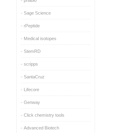
pnabio
Sage Science
rPeptide
Medical isotopes
StemRD
scripps
SantaCruz
Lifecore
Genway
Click chemistry tools
Advanced Biotech