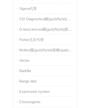
Sigma代理
SSI Diagnostica國(guó)內(nèi)授權(quán)代理
G-biosciences國(guó)內(nèi)授權(quán)代理
Fisher北京代理
Moltox國(guó)內(nèi)授權(quán)代理
Vector
Badrilla
Bangs labs
Expression system
Chromogenix