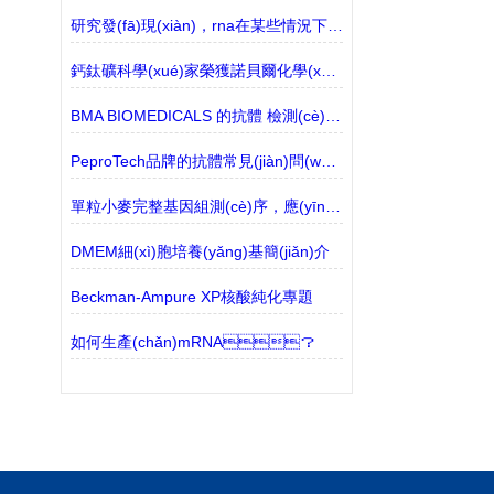
研究發(fā)現(xiàn)，rna在某些情況下是有害的
鈣鈦礦科學(xué)家榮獲諾貝爾化學(xué)學(xué)獎(jiǎng)
BMA BIOMEDICALS 的抗體 檢測(cè)介紹
PeproTech品牌的抗體常見(jiàn)問(wèn)題解答
單粒小麥完整基因組測(cè)序，應(yīng)對(duì)惡劣天氣影響
DMEM細(xì)胞培養(yǎng)基簡(jiǎn)介
Beckman-Ampure XP核酸純化專題
如何生產(chǎn)mRNA？