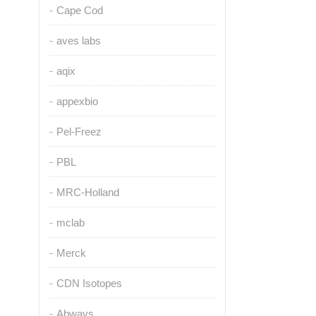
Cape Cod
aves labs
aqix
appexbio
Pel-Freez
PBL
MRC-Holland
mclab
Merck
CDN Isotopes
Abways