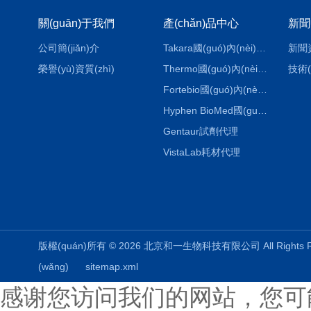
關(guān)于我們
產(chǎn)品中心
新聞
公司簡(jiǎn)介
Takara國(guó)內(nèi)代理
新聞
榮譽(yù)資質(zhì)
Thermo國(guó)內(nèi)代理
技術(
Fortebio國(guó)內(nèi)代理
Hyphen BioMed國(guó)內(nèi)代理
Gentaur試劑代理
VistaLab耗材代理
版權(quán)所有 © 2026 北京和一生物科技有限公司 All Rights
(wǎng)
sitemap.xml
感谢您访问我们的网站，您可