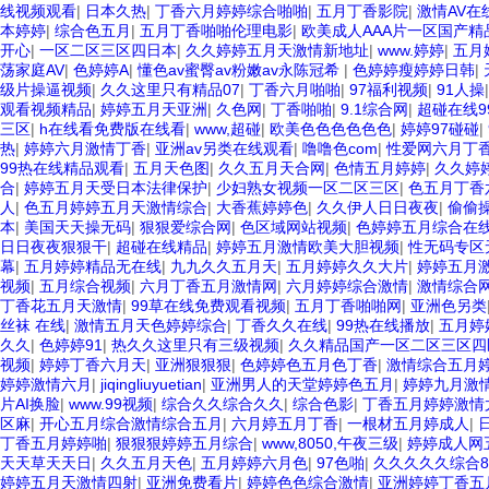
线视频观看
|
日本久热
|
丁香六月婷婷综合啪啪
|
五月丁香影院
|
激情AV在
本婷婷
|
综合色五月
|
五月丁香啪啪伦理电影
|
欧美成人AAA片一区国产精
开心
|
一区二区三区四日本
|
久久婷婷五月天激情新地址
|
www.婷婷
|
五月
荡家庭AV
|
色婷婷A
|
懂色av蜜臀av粉嫩av永陈冠希
|
色婷婷瘦婷婷日韩
|
级片操逼视频
|
久久这里只有精品07
|
丁香六月啪啪
|
97福利视频
|
91人操
观看视频精品
|
婷婷五月天亚洲
|
久色网
|
丁香啪啪
|
9.1综合网
|
超碰在线9
三区
|
h在线看免费版在线看
|
www,超碰
|
欧美色色色色色色
|
婷婷97碰碰
|
热
|
婷婷六月激情丁香
|
亚洲av另类在线观看
|
噜噜色com
|
性爱网六月丁
99热在线精品观看
|
五月天色图
|
久久五月天合网
|
色情五月婷婷
|
久久婷
合
|
婷婷五月天受日本法律保护
|
少妇熟女视频一区二区三区
|
色五月丁香
人
|
色五月婷婷五月天激情综合
|
大香蕉婷婷色
|
久久伊人日日夜夜
|
偷偷
本
|
美国天天操无码
|
狠狠爱综合网
|
色区域网站视频
|
色婷婷五月综合在
日日夜夜狠狠干
|
超碰在线精品
|
婷婷五月激情欧美大胆视频
|
性无码专区
幕
|
五月婷婷精品无在线
|
九九久久五月天
|
五月婷婷久久大片
|
婷婷五月
视频
|
五月综合视频
|
六月丁香五月激情网
|
六月婷婷综合激情
|
激情综合
丁香花五月天激情
|
99草在线免费观看视频
|
五月丁香啪啪网
|
亚洲色另类
丝袜 在线
|
激情五月天色婷婷综合
|
丁香久久在线
|
99热在线播放
|
五月婷
久久
|
色婷婷91
|
热久久这里只有三级视频
|
久久精品国产一区二区三区四
视频
|
婷婷丁香六月天
|
亚洲狠狠狠
|
色婷婷色五月色丁香
|
激情综合五月
婷婷激情六月
|
jiqingliuyuetian
|
亚洲男人的天堂婷婷色五月
|
婷婷九月激
片AI换脸
|
www.99视频
|
综合久久综合久久
|
综合色影
|
丁香五月婷婷激情
区麻
|
开心五月综合激情综合五月
|
六月婷五月丁香
|
一根材五月婷成人
|
丁香五月婷婷啪
|
狠狠狠婷婷五月综合
|
www,8050,午夜三级
|
婷婷成人网
天天草天天日
|
久久五月天色
|
五月婷婷六月色
|
97色啪
|
久久久久久综合8
婷婷五月天激情四射
|
亚洲免费看片
|
婷婷色色综合激情
|
亚洲婷婷丁香五