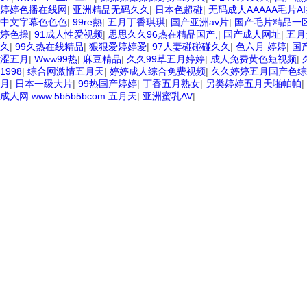
婷婷色播在线网
|
亚洲精品无码久久
|
日本色超碰
|
无码成人AAAAA毛片A
中文字幕色色色
|
99re熱
|
五月丁香琪琪
|
国产亚洲av片
|
国产毛片精品一
婷色操
|
91成人性爱视频
|
思思久久96热在精品国产,
|
国产成人网址
|
五月
久
|
99久热在线精品
|
狠狠爱婷婷爱
|
97人妻碰碰碰久久
|
色六月 婷婷
|
国
涩五月
|
Www99热
|
麻豆精品
|
久久99草五月婷婷
|
成人免费黄色短视频
|
1998
|
综合网激情五月天
|
婷婷成人综合免费视频
|
久久婷婷五月国产色综
月
|
日本一级大片
|
99热国产婷婷
|
丁香五月熟女
|
另类婷婷五月天啪帕帕
|
成人网 www.5b5b5bcom 五月天
|
亚洲蜜乳AV
|