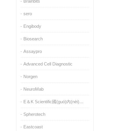
Brainbits
sero
Engibody
Biosearch
Assaypro
Advanced Cell Diagnostic
Norgen
NeuroMab
E＆K Scientific國(guó)內(nèi)授權(quán)代理
Spherotech
Eastcoast