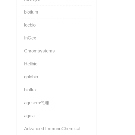
biotium
leebio
InGex
Chromsystems
Hellbio
goldbio
bioflux
agrisera代理
agdia
Advanced ImmunoChemical