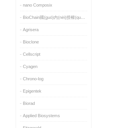
nano Composix
BioChain國(guó)內(nèi)授權(quán)代理
Agrisera
Bioclone
Cellscript
Cyagen
Chrono-log
Epigentek
Biorad
Applied Biosystems
Fitzgerald