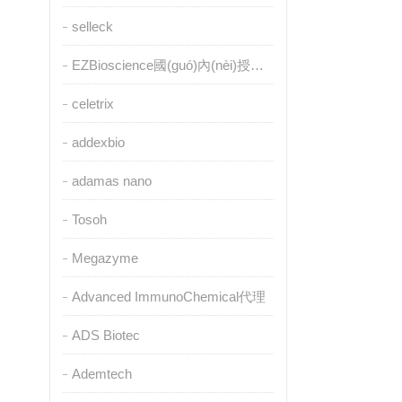
selleck
EZBioscience國(guó)內(nèi)授權(quán)代理
celetrix
addexbio
adamas nano
Tosoh
Megazyme
Advanced ImmunoChemical代理
ADS Biotec
Ademtech