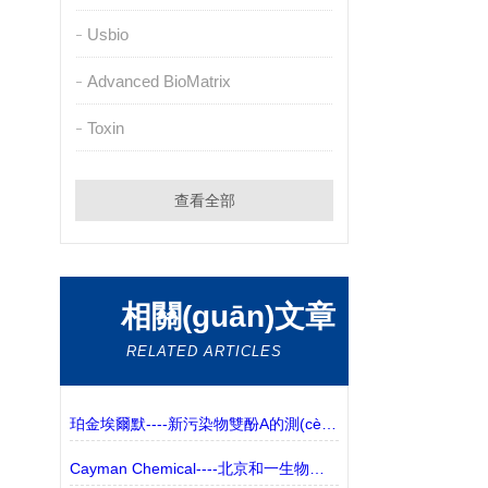
Usbio
Advanced BioMatrix
Toxin
查看全部
相關(guān)文章
RELATED ARTICLES
珀金埃爾默----新污染物雙酚A的測(cè)定 | 液相色譜-三重四極桿質(zhì)譜聯(lián)用法
Cayman Chemical----北京和一生物代理---生化免疫方案介紹