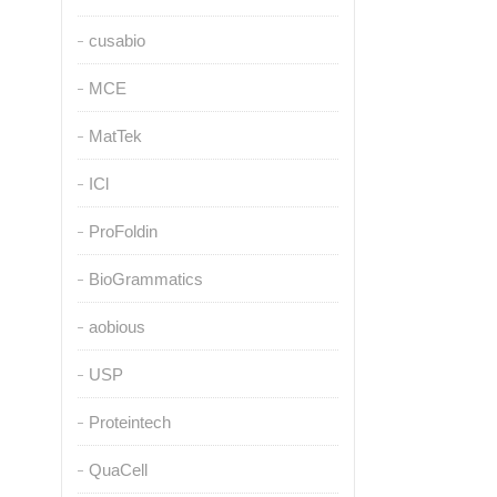
cusabio
MCE
MatTek
ICl
ProFoldin
BioGrammatics
aobious
USP
Proteintech
QuaCell