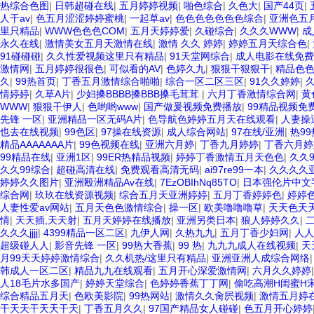
热综合色图
|
日韩超碰在线
|
五月婷婷视频
|
啪色综合
|
久色大
|
国产44页
|
人干av
|
色五月涩涩婷婷蜜桃
|
一起草av
|
色色色色色色色综合
|
亚洲色五
里只精品
|
WWW色色色COM
|
五月天婷婷爱
|
久碰综合
|
久久久WWW
|
成
永久在线
|
激情美女五月天激情在线
|
激情 久久 婷婷
|
婷婷五月天综合色
|
91碰碰碰
|
久久性爱视频这里只有精品
|
91天堂网综合
|
成人电影在线免费
激情网
|
五月婷婷很很色
|
可似看的AV
|
色婷久九
|
狠狠干狠狠干
|
精品色
久
|
99热首页
|
丁香五月激情综合啪啪
|
综合一区二区三区
|
91久久婷婷
|
情婷婷
|
久草A片
|
少妇搡BBBB搡BBB搡毛茸茸
|
六月丁香激情综合网
|
黄
WWW
|
狠狠干伊人
|
色哟哟www
|
国产做爰视频免费播放
|
99精品视频免
先锋 一区
|
亚洲精品一区无码A片
|
色导航色婷婷五月天在线观看
|
人妻操
也去在线视频
|
99色区
|
97操在线资源
|
成人综合网站
|
97在线/亚洲
|
热99
精品AAAAAAA片
|
99色视频在线
|
亚洲六月婷
|
丁香九月婷婷
|
丁香六月婷
99精品在线
|
亚洲1区
|
99ER热精品视频
|
婷婷丁香激情五月天色色
|
久久
久久99综合
|
超碰高清在线
|
免费观看高清无码
|
ai97re99一本
|
久久久久
婷婷久久图片
|
亚洲殴洲精品Av在线
|
7EzOBIhNq85TO
|
日本强伦片中文
综合网
|
玖玖在线资源视频
|
综合五月天亚洲婷婷
|
五月丁香婷婷色
|
婷婷
人妻性爱av网站
|
五月天色色激情综合
|
操一区
|
欧美噜噜噜草
|
天天色天
情
|
天天插,天天射
|
五月天婷婷在线播放
|
亚洲另类日本
|
狼人婷婷久久
|
二
久久久jjjj
|
4399精品一区二区
|
九伊人网
|
久热九九
|
五月丁香少妇网
|
人人
超级碰人人
|
影音先锋 一区
|
99热大香蕉
|
99 热
|
九九九成人在线视频
|
天
月99天天婷婷激情综合
|
久久机热/这里只有精品
|
亚洲亚洲人成综合网络
韩成人一区二区
|
精品九九在线观看
|
五月开心深爱激情网
|
六月久久婷婷
人18毛片水多国产
|
婷婷天堂综合
|
色婷婷香蕉丁丁网
|
偷吃高潮H闺蜜H
综合精品五月天
|
色欧美影院
|
99热网站
|
激情久久肏屄视频
|
激情五月婷
干天天干天天干天
|
丁香五月久久
|
97国产精品女人碰碰
|
色五月开心婷婷